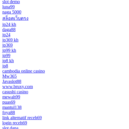
slot demo
luna99
naga 5000
สล็อตเว็บตรง
jp24 kh
daga88
jp24
jp369 kh
jp369
jp99 kh
jp99
jp8 kh
jp8
cambodia online casino
Mw365
Javaslot88
www.bruxy.com
casushi casino
mewah99
puas69
mantul138
foya88
link alternatif receh69
login receh69
slot dana