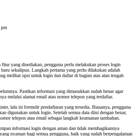
5 pm
 fitur yang disediakan, pengguna perlu melakukan proses login
a baru sekalipun. Langkah pertama yang perlu dilakukan adalah
 melihat opsi untuk login dan daftar di bagian atas atau tengah
belumnya. Pastikan informasi yang dimasukkan sudah benar agar
tnya melalui alamat email atau nomor telepon yang terdaftar.
ter, lalu isi formulir pendaftaran yang tersedia. Biasanya, pengguna
an digunakan untuk login. Setelah semua data diisi dengan benar,
 nomor telepon atau email sebagai langkah keamanan tambahan.
enyimpan informasi login dengan aman dan tidak membagikannya
n yang nyaman bagi semua pengguna, baik yang sudah berpengalaman