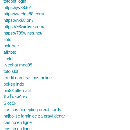
totobet login
https://jw88.to/
https://wedqs88.com/
https://nk88.onl/
https://98winlive.com/
https://789winss.net/
Toto
pokercc
afktoto
lte4d
livechat mdg99
toto slot
credit card casinos online
bokep indo
pin88 alternatif
ปิดโพรงบ้าน
Slot 5k
casinos accepting credit cards
najboljše igralnice za pravi denar
casino en ligne
casino en ligne