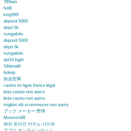
789win
fv88
king999
deposit 5000
depo 5k
sungaitoto
deposit 5000
depo 5k
sungaitoto
api33 login
Sildenafil
bokep
快连官网
casino en ligne france légal
lista casino non aams
lista casino non aams
migliori siti scommesse non aams
ブック メーカー 野球
Monmon88
해외 온라인 카지노 사이트
アプリ オンラインカジノ