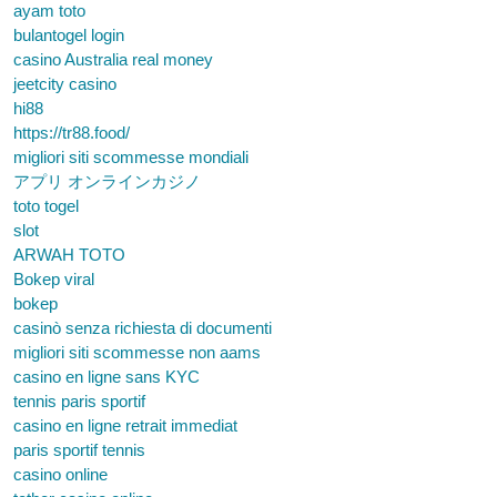
ayam toto
bulantogel login
casino Australia real money
jeetcity casino
hi88
https://tr88.food/
migliori siti scommesse mondiali
アプリ オンラインカジノ
toto togel
slot
ARWAH TOTO
Bokep viral
bokep
casinò senza richiesta di documenti
migliori siti scommesse non aams
casino en ligne sans KYC
tennis paris sportif
casino en ligne retrait immediat
paris sportif tennis
casino online