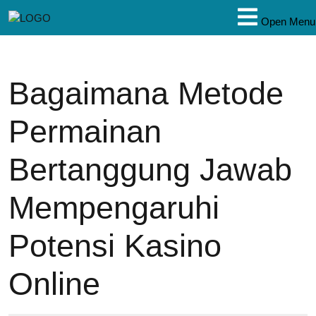
Open Menu
Bagaimana Metode
Permainan
Bertanggung Jawab
Mempengaruhi
Potensi Kasino
Online