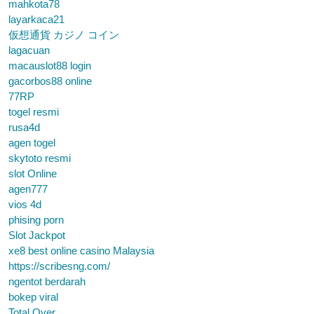
mahkota78
layarkaca21
仮想通貨 カジノ コイン
lagacuan
macauslot88 login
gacorbos88 online
77RP
togel resmi
rusa4d
agen togel
skytoto resmi
slot Online
agen777
vios 4d
phising porn
Slot Jackpot
xe8 best online casino Malaysia
https://scribesng.com/
ngentot berdarah
bokep viral
Total Over