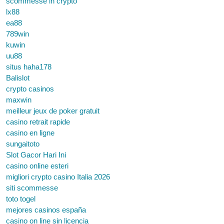
scommesse in crypto
lx88
ea88
789win
kuwin
uu88
situs haha178
Balislot
crypto casinos
maxwin
meilleur jeux de poker gratuit
casino retrait rapide
casino en ligne
sungaitoto
Slot Gacor Hari Ini
casino online esteri
migliori crypto casino Italia 2026
siti scommesse
toto togel
mejores casinos españa
casino on line sin licencia