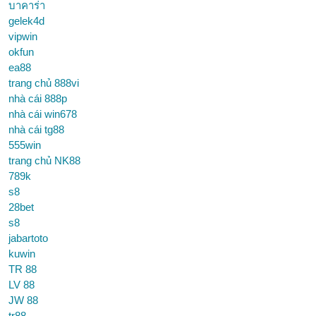
บาคาร่า
gelek4d
vipwin
okfun
ea88
trang chủ 888vi
nhà cái 888p
nhà cái win678
nhà cái tg88
555win
trang chủ NK88
789k
s8
28bet
s8
jabartoto
kuwin
TR 88
LV 88
JW 88
tr88