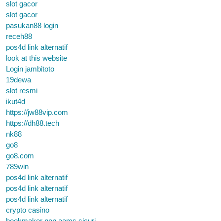
slot gacor
slot gacor
pasukan88 login
receh88
pos4d link alternatif
look at this website
Login jambitoto
19dewa
slot resmi
ikut4d
https://jw88vip.com
https://dh88.tech
nk88
go8
go8.com
789win
pos4d link alternatif
pos4d link alternatif
pos4d link alternatif
crypto casino
bookmaker non aams sicuri