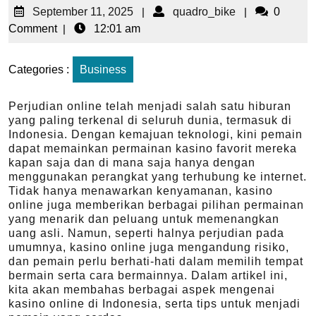
September 11, 2025
|
quadro_bike
|
0
Comment
|
12:01 am
Categories :
Business
Perjudian online telah menjadi salah satu hiburan
yang paling terkenal di seluruh dunia, termasuk di
Indonesia. Dengan kemajuan teknologi, kini pemain
dapat memainkan permainan kasino favorit mereka
kapan saja dan di mana saja hanya dengan
menggunakan perangkat yang terhubung ke internet.
Tidak hanya menawarkan kenyamanan, kasino
online juga memberikan berbagai pilihan permainan
yang menarik dan peluang untuk memenangkan
uang asli. Namun, seperti halnya perjudian pada
umumnya, kasino online juga mengandung risiko,
dan pemain perlu berhati-hati dalam memilih tempat
bermain serta cara bermainnya. Dalam artikel ini,
kita akan membahas berbagai aspek mengenai
kasino online di Indonesia, serta tips untuk menjadi