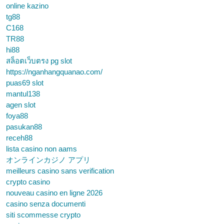
online kazino
tg88
C168
TR88
hi88
สล็อตเว็บตรง pg slot
https://nganhangquanao.com/
puas69 slot
mantul138
agen slot
foya88
pasukan88
receh88
lista casino non aams
オンラインカジノ アプリ
meilleurs casino sans verification
crypto casino
nouveau casino en ligne 2026
casino senza documenti
siti scommesse crypto