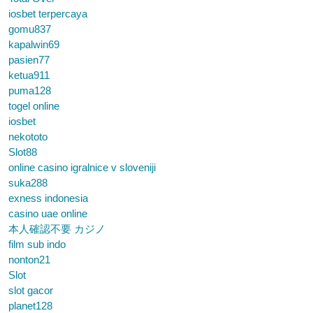
iosbet terpercaya
gomu837
kapalwin69
pasien77
ketua911
puma128
togel online
iosbet
nekototo
Slot88
online casino igralnice v sloveniji
suka288
exness indonesia
casino uae online
本人確認不要 カジノ
film sub indo
nonton21
Slot
slot gacor
planet128