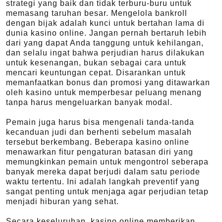
strategi yang baik dan tidak terburu-buru untuk
memasang taruhan besar. Mengelola bankroll
dengan bijak adalah kunci untuk bertahan lama di
dunia kasino online. Jangan pernah bertaruh lebih
dari yang dapat Anda tanggung untuk kehilangan,
dan selalu ingat bahwa perjudian harus dilakukan
untuk kesenangan, bukan sebagai cara untuk
mencari keuntungan cepat. Disarankan untuk
memanfaatkan bonus dan promosi yang ditawarkan
oleh kasino untuk memperbesar peluang menang
tanpa harus mengeluarkan banyak modal.
Pemain juga harus bisa mengenali tanda-tanda
kecanduan judi dan berhenti sebelum masalah
tersebut berkembang. Beberapa kasino online
menawarkan fitur pengaturan batasan diri yang
memungkinkan pemain untuk mengontrol seberapa
banyak mereka dapat berjudi dalam satu periode
waktu tertentu. Ini adalah langkah preventif yang
sangat penting untuk menjaga agar perjudian tetap
menjadi hiburan yang sehat.
Secara keseluruhan, kasino online memberikan