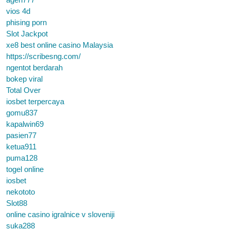
vios 4d
phising porn
Slot Jackpot
xe8 best online casino Malaysia
https://scribesng.com/
ngentot berdarah
bokep viral
Total Over
iosbet terpercaya
gomu837
kapalwin69
pasien77
ketua911
puma128
togel online
iosbet
nekototo
Slot88
online casino igralnice v sloveniji
suka288