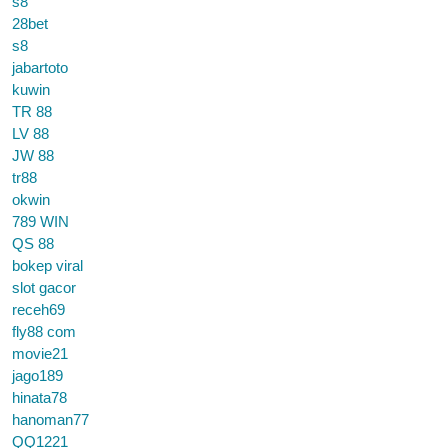
s8
28bet
s8
jabartoto
kuwin
TR 88
LV 88
JW 88
tr88
okwin
789 WIN
QS 88
bokep viral
slot gacor
receh69
fly88 com
movie21
jago189
hinata78
hanoman77
QQ1221