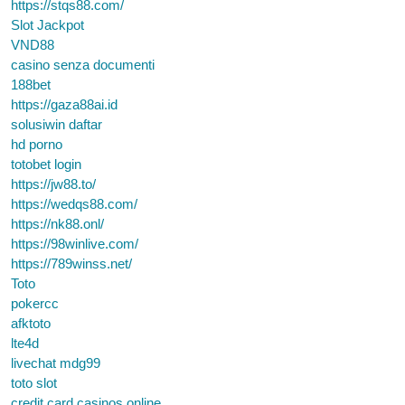
https://stqs88.com/
Slot Jackpot
VND88
casino senza documenti
188bet
https://gaza88ai.id
solusiwin daftar
hd porno
totobet login
https://jw88.to/
https://wedqs88.com/
https://nk88.onl/
https://98winlive.com/
https://789winss.net/
Toto
pokercc
afktoto
lte4d
livechat mdg99
toto slot
credit card casinos online