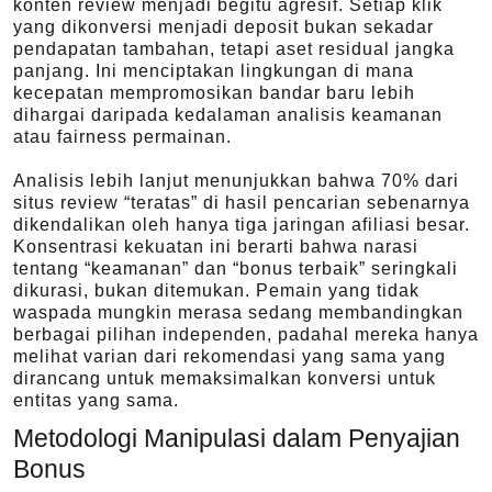
konten review menjadi begitu agresif. Setiap klik
yang dikonversi menjadi deposit bukan sekadar
pendapatan tambahan, tetapi aset residual jangka
panjang. Ini menciptakan lingkungan di mana
kecepatan mempromosikan bandar baru lebih
dihargai daripada kedalaman analisis keamanan
atau fairness permainan.
Analisis lebih lanjut menunjukkan bahwa 70% dari
situs review “teratas” di hasil pencarian sebenarnya
dikendalikan oleh hanya tiga jaringan afiliasi besar.
Konsentrasi kekuatan ini berarti bahwa narasi
tentang “keamanan” dan “bonus terbaik” seringkali
dikurasi, bukan ditemukan. Pemain yang tidak
waspada mungkin merasa sedang membandingkan
berbagai pilihan independen, padahal mereka hanya
melihat varian dari rekomendasi yang sama yang
dirancang untuk memaksimalkan konversi untuk
entitas yang sama.
Metodologi Manipulasi dalam Penyajian
Bonus