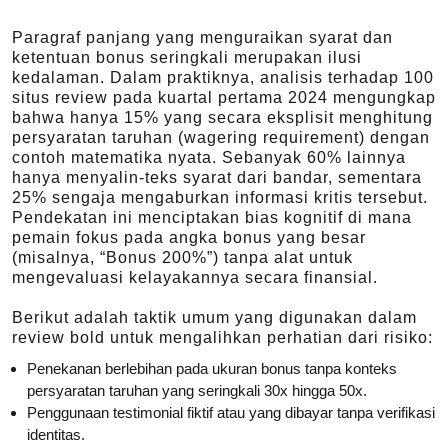
Paragraf panjang yang menguraikan syarat dan
ketentuan bonus seringkali merupakan ilusi
kedalaman. Dalam praktiknya, analisis terhadap 100
situs review pada kuartal pertama 2024 mengungkap
bahwa hanya 15% yang secara eksplisit menghitung
persyaratan taruhan (wagering requirement) dengan
contoh matematika nyata. Sebanyak 60% lainnya
hanya menyalin-teks syarat dari bandar, sementara
25% sengaja mengaburkan informasi kritis tersebut.
Pendekatan ini menciptakan bias kognitif di mana
pemain fokus pada angka bonus yang besar
(misalnya, “Bonus 200%”) tanpa alat untuk
mengevaluasi kelayakannya secara finansial.
Berikut adalah taktik umum yang digunakan dalam
review bold untuk mengalihkan perhatian dari risiko:
Penekanan berlebihan pada ukuran bonus tanpa konteks
persyaratan taruhan yang seringkali 30x hingga 50x.
Penggunaan testimonial fiktif atau yang dibayar tanpa verifikasi
identitas.