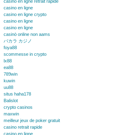
casino en ligne retrait rapide
casino en ligne
casino en ligne crypto
casino en ligne
casino en ligne
casinò online non aams
バカラ カジノ
foya88
scommesse in crypto
lx88
ea88
789win
kuwin
uu88
situs haha178
Balislot
crypto casinos
maxwin
meilleur jeux de poker gratuit
casino retrait rapide
casino en ligne