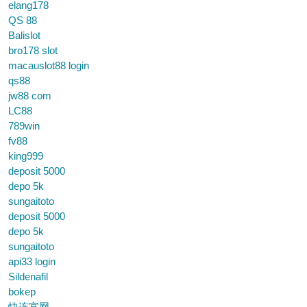
elang178
QS 88
Balislot
bro178 slot
macauslot88 login
qs88
jw88 com
LC88
789win
fv88
king999
deposit 5000
depo 5k
sungaitoto
deposit 5000
depo 5k
sungaitoto
api33 login
Sildenafil
bokep
快连官网