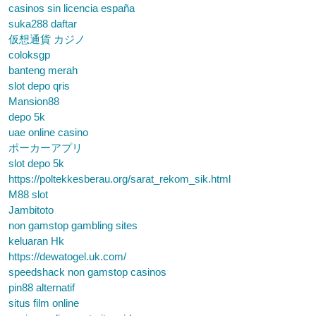
casinos sin licencia españa
suka288 daftar
仮想通貨 カジノ
coloksgp
banteng merah
slot depo qris
Mansion88
depo 5k
uae online casino
ポーカーアプリ
slot depo 5k
https://poltekkesberau.org/sarat_rekom_sik.html
M88 slot
Jambitoto
non gamstop gambling sites
keluaran Hk
https://dewatogel.uk.com/
speedshack non gamstop casinos
pin88 alternatif
situs film online