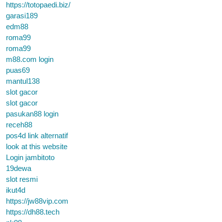
https://totopaedi.biz/
garasi189
edm88
roma99
roma99
m88.com login
puas69
mantul138
slot gacor
slot gacor
pasukan88 login
receh88
pos4d link alternatif
look at this website
Login jambitoto
19dewa
slot resmi
ikut4d
https://jw88vip.com
https://dh88.tech