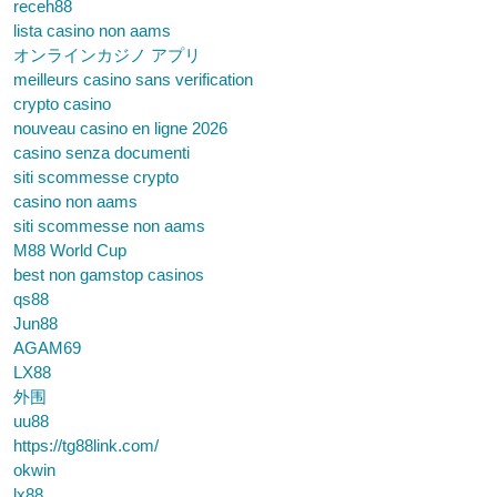
receh88
lista casino non aams
オンラインカジノ アプリ
meilleurs casino sans verification
crypto casino
nouveau casino en ligne 2026
casino senza documenti
siti scommesse crypto
casino non aams
siti scommesse non aams
M88 World Cup
best non gamstop casinos
qs88
Jun88
AGAM69
LX88
外围
uu88
https://tg88link.com/
okwin
lx88