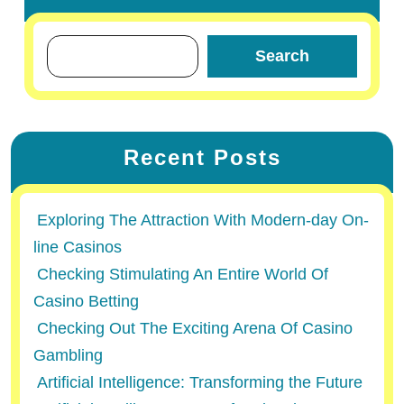
Search
Recent Posts
Exploring The Attraction With Modern-day On-
line Casinos
Checking Stimulating An Entire World Of
Casino Betting
Checking Out The Exciting Arena Of Casino
Gambling
Artificial Intelligence: Transforming the Future