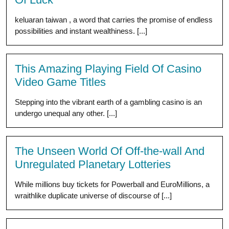
keluaran taiwan , a word that carries the promise of endless
possibilities and instant wealthiness. [...]
This Amazing Playing Field Of Casino
Video Game Titles
Stepping into the vibrant earth of a gambling casino is an
undergo unequal any other. [...]
The Unseen World Of Off-the-wall And
Unregulated Planetary Lotteries
While millions buy tickets for Powerball and EuroMillions, a
wraithlike duplicate universe of discourse of [...]