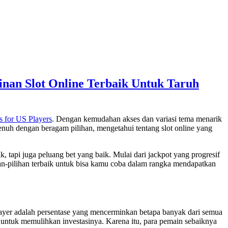
inan Slot Online Terbaik Untuk Taruh
s for US Players
. Dengan kemudahan akses dan variasi tema menarik
nuh dengan beragam pilihan, mengetahui tentang slot online yang
k, tapi juga peluang bet yang baik. Mulai dari jackpot yang progresif
han-pilihan terbaik untuk bisa kamu coba dalam rangka mendapatkan
 Player adalah persentase yang mencerminkan betapa banyak dari semua
untuk memulihkan investasinya. Karena itu, para pemain sebaiknya