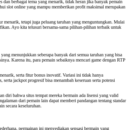
 dan berbagai tema yang menarik, tidak heran jika banyak pemain
tahui slot online yang mampu memberikan profit maksimal merupakan
itur menarik, tetapi juga peluang taruhan yang menguntungkan. Mulai
kan. Ayo kita telusuri bersama-sama pilihan-pilihan terbaik untuk
lai yang menunjukkan seberapa banyak dari semua taruhan yang bisa
asinya. Karena itu, para pemain sebaiknya mencari game dengan RTP
ik, serta fitur bonus inovatif. Variasi ini tidak hanya
, serta jackpot progresif bisa menambah keseruan serta potensi
n diri bahwa situs tempat mereka bermain ada lisensi yang valid
engalaman dari pemain lain dapat memberi pandangan tentang standar
n secara keseluruhan.
 sederhana, permainan ini menyediakan sensasi bermain yang