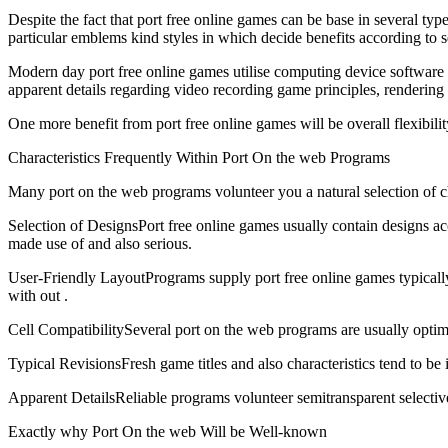
Despite the fact that port free online games can be base in several type
particular emblems kind styles in which decide benefits according to se
Modern day port free online games utilise computing device software
apparent details regarding video recording game principles, rendering
One more benefit from port free online games will be overall flexibili
Characteristics Frequently Within Port On the web Programs
Many port on the web programs volunteer you a natural selection of cha
Selection of DesignsPort free online games usually contain designs acco
made use of and also serious.
User-Friendly LayoutPrograms supply port free online games typically g
with out .
Cell CompatibilitySeveral port on the web programs are usually optimi
Typical RevisionsFresh game titles and also characteristics tend to be 
Apparent DetailsReliable programs volunteer semitransparent selective
Exactly why Port On the web Will be Well-known