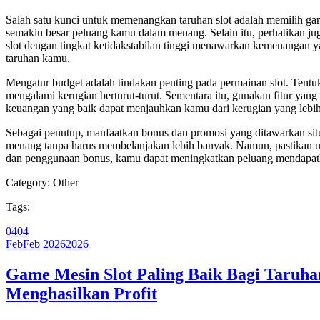
Salah satu kunci untuk memenangkan taruhan slot adalah memilih gam
semakin besar peluang kamu dalam menang. Selain itu, perhatikan jug
slot dengan tingkat ketidakstabilan tinggi menawarkan kemenangan 
taruhan kamu.
Mengatur budget adalah tindakan penting pada permainan slot. Tentu
mengalami kerugian berturut-turut. Sementara itu, gunakan fitur yan
keuangan yang baik dapat menjauhkan kamu dari kerugian yang lebih 
Sebagai penutup, manfaatkan bonus dan promosi yang ditawarkan sit
menang tanpa harus membelanjakan lebih banyak. Namun, pastikan u
dan penggunaan bonus, kamu dapat meningkatkan peluang mendapatka
Category:
Other
Tags:
04
04
Feb
Feb
2026
2026
Game Mesin Slot Paling Baik Bagi Taruha
Menghasilkan Profit