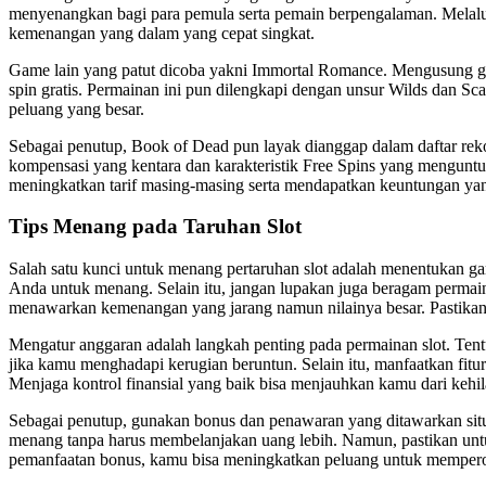
menyenangkan bagi para pemula serta pemain berpengalaman. Melalu
kemenangan yang dalam yang cepat singkat.
Game lain yang patut dicoba yakni Immortal Romance. Mengusung ga
spin gratis. Permainan ini pun dilengkapi dengan unsur Wilds dan S
peluang yang besar.
Sebagai penutup, Book of Dead pun layak dianggap dalam daftar re
kompensasi yang kentara dan karakteristik Free Spins yang menguntu
meningkatkan tarif masing-masing serta mendapatkan keuntungan ya
Tips Menang pada Taruhan Slot
Salah satu kunci untuk menang pertaruhan slot adalah menentukan g
Anda untuk menang. Selain itu, jangan lupakan juga beragam permaina
menawarkan kemenangan yang jarang namun nilainya besar. Pastikan 
Mengatur anggaran adalah langkah penting pada permainan slot. Tentu
jika kamu menghadapi kerugian beruntun. Selain itu, manfaatkan fitu
Menjaga kontrol finansial yang baik bisa menjauhkan kamu dari kehil
Sebagai penutup, gunakan bonus dan penawaran yang ditawarkan sit
menang tanpa harus membelanjakan uang lebih. Namun, pastikan unt
pemanfaatan bonus, kamu bisa meningkatkan peluang untuk memperole