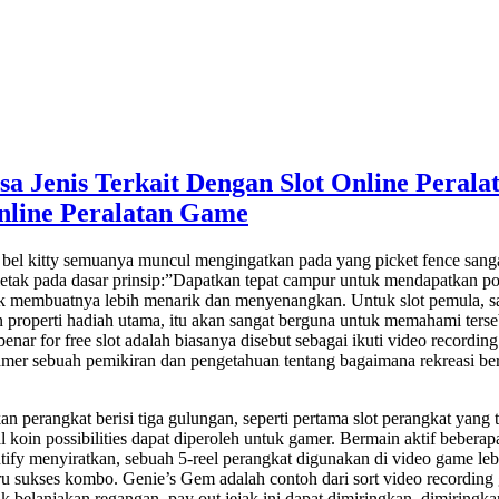
sa Jenis Terkait Dengan Slot Online Peral
Online Peralatan Game
 bel kitty semuanya muncul mengingatkan pada yang picket fence sangat
etak pada dasar prinsip:”Dapatkan tepat campur untuk mendapatkan pot
 membuatnya lebih menarik dan menyenangkan. Untuk slot pemula, sama
an properti hadiah utama, itu akan sangat berguna untuk memahami ter
enar for free slot adalah biasanya disebut sebagai ikuti video recordin
amer sebuah pemikiran dan pengetahuan tentang bagaimana rekreasi berj
n perangkat berisi tiga gulungan, seperti pertama slot perangkat yang
l koin possibilities dapat diperoleh untuk gamer. Bermain aktif beber
ify menyiratkan, sebuah 5-reel perangkat digunakan di video game lebi
u sukses kombo. Genie’s Gem adalah contoh dari sort video recording 
k belanjakan regangan. pay out jejak ini dapat dimiringkan, dimiringkan,