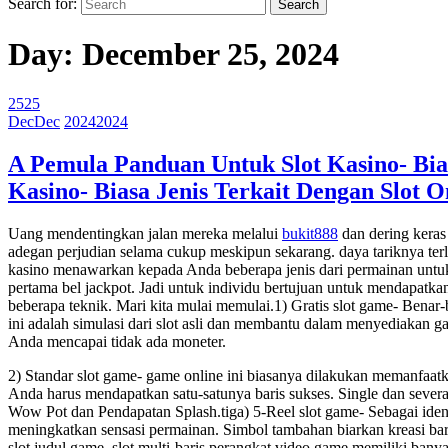
Search for:
Day:
December 25, 2024
25
25
Dec
Dec
2024
2024
A Pemula Panduan Untuk Slot Kasino- Bia
Kasino- Biasa Jenis Terkait Dengan Slot 
Uang mendentingkan jalan mereka melalui
bukit888
dan dering keras
adegan perjudian selama cukup meskipun sekarang. daya tariknya terl
kasino menawarkan kepada Anda beberapa jenis dari permainan untuk
pertama bel jackpot. Jadi untuk individu bertujuan untuk mendapatk
beberapa teknik. Mari kita mulai memulai.1) Gratis slot game- Benar-b
ini adalah simulasi dari slot asli dan membantu dalam menyediakan g
Anda mencapai tidak ada moneter.
2) Standar slot game- game online ini biasanya dilakukan memanfaatka
Anda harus mendapatkan satu-satunya baris sukses. Single dan severa
Wow Pot dan Pendapatan Splash.tiga) 5-Reel slot game- Sebagai ident
meningkatkan sensasi permainan. Simbol tambahan biarkan kreasi bar
slot judul game, slot multi-baris perangkat video game memiliki banya