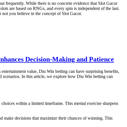
ut frequently. While there is no concrete evidence that Slot Gacor
slots are based on RNGs, and every spin is independent of the last.
not you believe in the concept of Slot Gacor.
nhances Decision-Making and Patience
 entertainment value, Diu Win betting can have surprising benefits,
ld scenarios. In this article, we explore how Diu Win betting can
d choices within a limited timeframe. This mental exercise sharpens
and make decisions that maximize their chances of winning. This