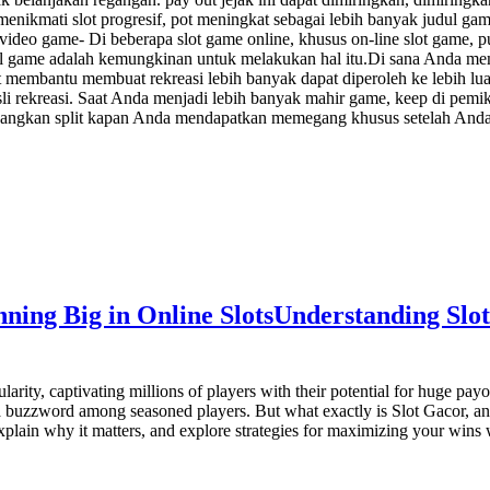
tika menikmati slot progresif, pot meningkat sebagai lebih banyak judu
 video game- Di beberapa slot game online, khusus on-line slot game,
udul game adalah kemungkinan untuk melakukan hal itu.Di sana Anda mem
 membantu membuat rekreasi lebih banyak dapat diperoleh ke lebih lua
 rekreasi. Saat Anda menjadi lebih banyak mahir game, keep di pemik
bangkan split kapan Anda mendapatkan memegang khusus setelah Anda t
ning Big in Online Slots
Understanding Slot
ularity, captivating millions of players with their potential for huge 
 buzzword among seasoned players. But what exactly is Slot Gacor, and 
 explain why it matters, and explore strategies for maximizing your wins