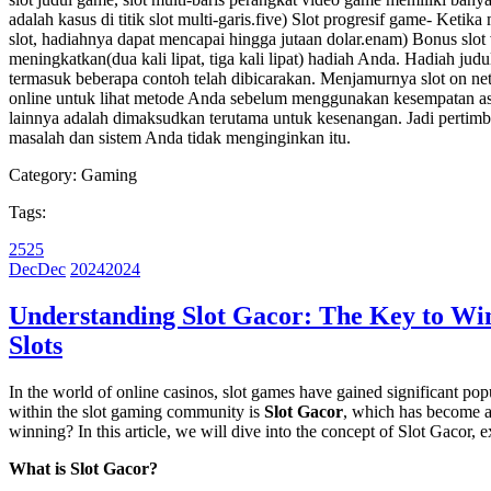
adalah kasus di titik slot multi-garis.five) Slot progresif game- Ke
slot, hadiahnya dapat mencapai hingga jutaan dolar.enam) Bonus slot
meningkatkan(dua kali lipat, tiga kali lipat) hadiah Anda. Hadiah j
termasuk beberapa contoh telah dibicarakan. Menjamurnya slot on net
online untuk lihat metode Anda sebelum menggunakan kesempatan asli
lainnya adalah dimaksudkan terutama untuk kesenangan. Jadi pertim
masalah dan sistem Anda tidak menginginkan itu.
Category:
Gaming
Tags:
25
25
Dec
Dec
2024
2024
Understanding Slot Gacor: The Key to Win
Slots
In the world of online casinos, slot games have gained significant pop
within the slot gaming community is
Slot Gacor
, which has become a
winning? In this article, we will dive into the concept of Slot Gacor,
What is Slot Gacor?