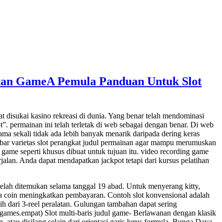
atan Game
A Pemula Panduan Untuk Slot
 disukai kasino rekreasi di dunia. Yang benar telah mendominasi
”. permainan ini telah terletak di web sebagai dengan benar. Di web
 sekali tidak ada lebih banyak menarik daripada dering keras
sebar varietas slot perangkat judul permainan agar mampu merumuskan
g game seperti khusus dibuat untuk tujuan itu. video recording game
alan. Anda dapat mendapatkan jackpot tetapi dari kursus pelatihan
 telah ditemukan selama tanggal 19 abad. Untuk menyerang kitty,
apa coin meningkatkan pembayaran. Contoh slot konvensional adalah
h dari 3-reel peralatan. Gulungan tambahan dapat sering
games.empat) Slot multi-baris judul game- Berlawanan dengan klasik
 atau disilang selain dari orientasi garis lurus formula. Bunga Daya