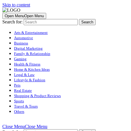
Skip to content
Open Menu
Open Menu
Search for:
Arts & Entertainment
Automotive
Business
Digital Marketing
Family & Relationship
Gaming
Health & Fitness
Home & Kitchen Ideas
Legal & Law
Lifestyle & Fashion
Pets
Real Estate
Shopping & Product Reviews
Sports
Travel & Tours
Others
Close Menu
Close Menu