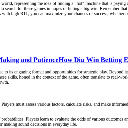
world, representing the idea of finding a "hot" machine that is paying o
 to search for these games in hopes of hitting a big win. Remember that 
 with high RTP, you can maximize your chances of success, whether or 
Making and Patience
How Diu Win Betting E
to its engaging format and opportunities for strategic play. Beyond its
se skills, honed in the context of the game, often translate to real-wor
rowth.
. Players must assess various factors, calculate risks, and make informe
 probabilities. Players learn to evaluate the odds of various outcomes 
l for making sound decisions in everyday life.