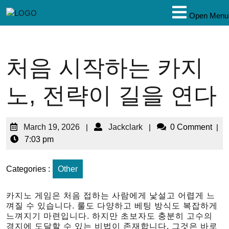
Open Menu
처음 시작하는 카지
노, 전략이 길을 연다
March 19, 2026
|
Jackclark
|
0 Comment
|
7:03 pm
Categories :
Other
카지노 게임은 처음 접하는 사람에게 낯설고 어렵게 느
껴질 수 있습니다. 룰도 다양하고 베팅 방식도 복잡하게
느껴지기 마련입니다. 하지만 초보자도 충분히 고수의
경지에 도달할 수 있는 비법이 존재합니다. 그것은 바로