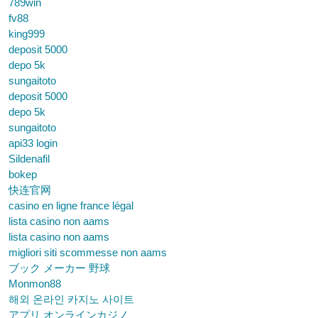
789win
fv88
king999
deposit 5000
depo 5k
sungaitoto
deposit 5000
depo 5k
sungaitoto
api33 login
Sildenafil
bokep
快连官网
casino en ligne france légal
lista casino non aams
lista casino non aams
migliori siti scommesse non aams
ブック メーカー 野球
Monmon88
해외 온라인 카지노 사이트
アプリ オンラインカジノ