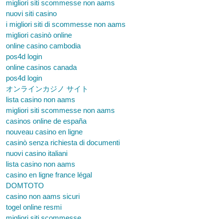
migliori siti scommesse non aams
nuovi siti casino
i migliori siti di scommesse non aams
migliori casinò online
online casino cambodia
pos4d login
online casinos canada
pos4d login
オンラインカジノ サイト
lista casino non aams
migliori siti scommesse non aams
casinos online de españa
nouveau casino en ligne
casinò senza richiesta di documenti
nuovi casino italiani
lista casino non aams
casino en ligne france légal
DOMTOTO
casino non aams sicuri
togel online resmi
migliori siti scommesse