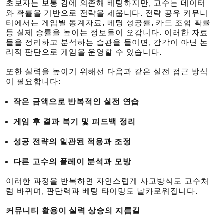
초보자는 보통 감에 의존해 베팅하지만, 고수는 데이터
와 확률을 기반으로 전략을 세웁니다. 전략 공유 커뮤니
티에서는 게임별 통계자료, 베팅 성공률, 카드 조합 확률
등 실제 승률을 높이는 정보들이 오갑니다. 이러한 자료
들을 정리하고 분석하는 습관을 들이면, 감각이 아닌 논
리적 판단으로 게임을 운영할 수 있습니다.
또한 실력을 높이기 위해선 다음과 같은 실전 접근 방식
이 필요합니다:
작은 금액으로 반복적인 실전 연습
게임 후 결과 복기 및 피드백 정리
성공 전략의 일관된 적용과 조정
다른 고수의 플레이 분석과 모방
이러한 과정을 반복하면 자연스럽게 사고방식도 고수처
럼 바뀌며, 판단력과 베팅 타이밍도 날카로워집니다.
커뮤니티 활용이 실력 상승의 지름길