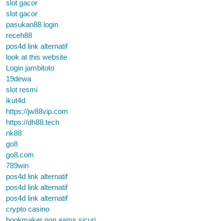
slot gacor
slot gacor
pasukan88 login
receh88
pos4d link alternatif
look at this website
Login jambitoto
19dewa
slot resmi
ikut4d
https://jw88vip.com
https://dh88.tech
nk88
go8
go8.com
789win
pos4d link alternatif
pos4d link alternatif
pos4d link alternatif
crypto casino
bookmaker non aams sicuri