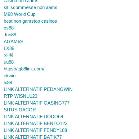
casino non aams
siti scommesse non aams
M88 World Cup
best non gamstop casinos
qs88
Jun88
AGAM69
LX88
外围
uu88
https://tg88link.com/
okwin
lx88
LINK ALTERNATIF PEDANGWIN
RTP WISNU123
LINK ALTERNATIF GASING777
SITUS GACOR
LINK ALTERNATIF DODO69
LINK ALTERNATIF BENTO123
LINK ALTERNATIF FENDY188
LINK ALTERNATIF BATIK77