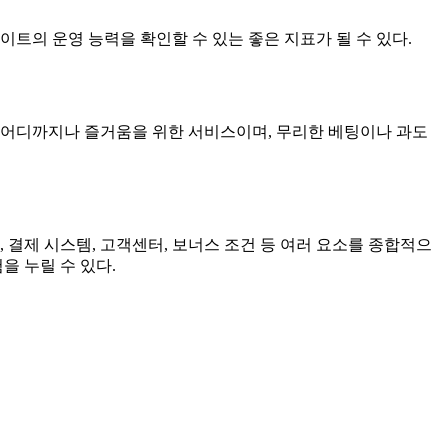
트의 운영 능력을 확인할 수 있는 좋은 지표가 될 수 있다.
 어디까지나 즐거움을 위한 서비스이며, 무리한 베팅이나 과도
 결제 시스템, 고객센터, 보너스 조건 등 여러 요소를 종합적으
을 누릴 수 있다.