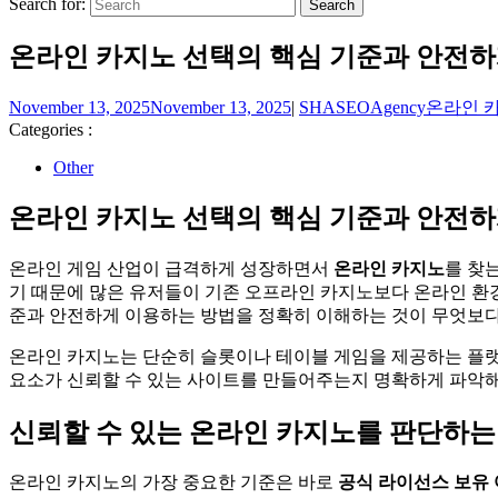
Search for:
온라인 카지노 선택의 핵심 기준과 안전하
November 13, 2025
November 13, 2025
|
SHASEOAgency
온라인 
Categories :
Other
온라인 카지노 선택의 핵심 기준과 안전하
온라인 게임 산업이 급격하게 성장하면서
온라인 카지노
를 찾
기 때문에 많은 유저들이 기존 오프라인 카지노보다 온라인 환
준과 안전하게 이용하는 방법을 정확히 이해하는 것이 무엇보다
온라인 카지노는 단순히 슬롯이나 테이블 게임을 제공하는 플랫폼이
요소가 신뢰할 수 있는 사이트를 만들어주는지 명확하게 파악해
신뢰할 수 있는 온라인 카지노를 판단하는 
온라인 카지노의 가장 중요한 기준은 바로
공식 라이선스 보유