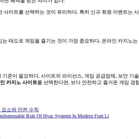
라면 혜택을 받는 의미가 없다.
 사이트를 선택하는 것이 유리하다. 특히 신규 회원 이벤트는 사이
있는 태도로 게임을 즐기는 것이 가장 중요하다. 온라인 카지노는
기준이 필요하다. 사이트의 라이선스, 게임 공급업체, 보안 기술,
인 카지노 사이트
를 선택한다면, 보다 안전하고 즐거운 게임 경험
 요소와 안전 수칙
 Indispensable Role Of Hvac Systems In Modern Font Li