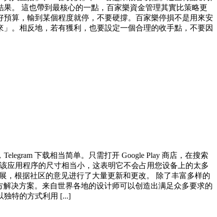
果。 這也帶到最核心的一點，百家樂資金管理其實比策略更
好預算，輸到某個程度就停，不要硬撐。百家樂停損不是用來安
來」。相反地，若有獲利，也要設定一個合理的收手點，不要因
gram 下载相当简单。只需打开 Google Play 商店，在搜索
具上。该应用程序的尺寸相当小，这表明它不会占用您设备上的太多
取得了进展，根据社区的意见进行了大量更新和更改。 除了丰富多样的
第三方解决方案。来自世界各地的设计师可以创造出满足众多要求的
方式利用 [...]