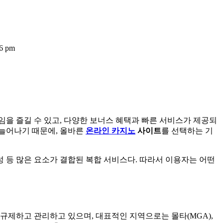
06 pm
임을 즐길 수 있고, 다양한 보너스 혜택과 빠른 서비스가 제공되
 늘어나기 때문에, 올바른
온라인 카지노
사이트
를 선택하는 기
성 등 많은 요소가 결합된 복합 서비스다. 따라서 이용자는 어떤
규제하고 관리하고 있으며, 대표적인 지역으로는 몰타(MGA),