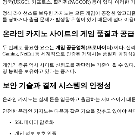
영국(UKGC), 키프로스, 필리핀(PAGCOR) 등이 있다. 
정식 라이선스를 보유한 카지노는 모든 게임이 공정한 알고리즘
를 당하거나 출금 문제가 발생할 위험이 있기 때문에 절대 이용
온라인 카지노 사이트의 게임 품질과 공급
두 번째로 중요한 요소는
게임 공급업체(프로바이더)
이다. 신뢰
Gaming, NetEnt 등 세계적으로 인증된 게임사는 품질과 공
게임의 종류 역시 사이트 신뢰도를 판단하는 기준이 될 수 있다.
영 능력을 보유하고 있다는 증거다.
보안 기술과 결제 시스템의 안정성
온라인 카지노는 실제 돈을 입금하고 출금하는 서비스이기 때
안전한 온라인 카지노는 다음과 같은 기술을 갖추고 있어야 한다
SSL 데이터 암호화
개인 정보 보호 인증