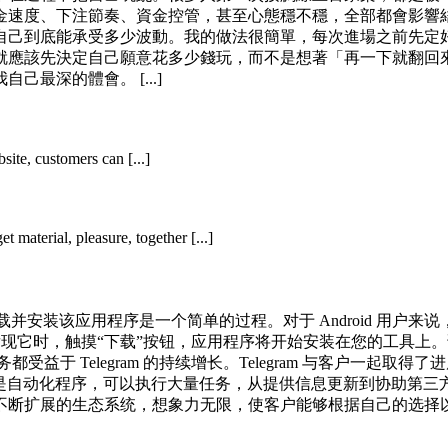
金速度、下注節奏、資金控管，甚至心態穩不穩，全部都會影響結
自己到底能承受多少波動。我的做法很簡單，每次進場之前先定
就應該先決定自己願意花多少錢玩，而不是想著「再一下就翻回
最深的體會。 [...]
site, customers can [...]
material, pleasure, together [...]
安装该应用程序是一个简单的过程。对于 Android 用户来说，Tele
。当您发现它时，触摸“下载”按钮，应用程序将开始安装在您的工
益于 Telegram 的持续增长。Telegram 与客户一起
机器人是自动化程序，可以执行大量任务，从提供信息更新到协助
扩展的生态系统，想象力无限，使客户能够根据自己的选择以独特的