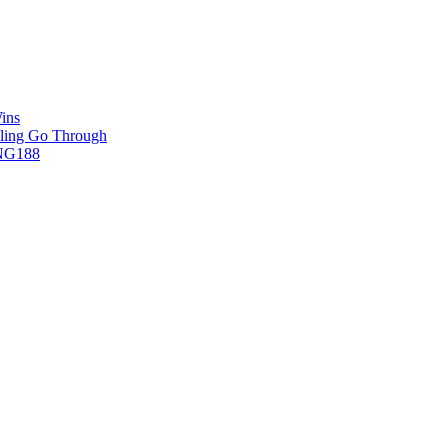
ins
ling Go Through
ING188