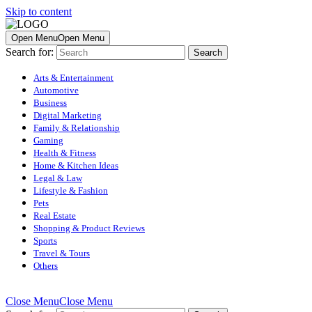
Skip to content
Open Menu
Open Menu
Search for:
Arts & Entertainment
Automotive
Business
Digital Marketing
Family & Relationship
Gaming
Health & Fitness
Home & Kitchen Ideas
Legal & Law
Lifestyle & Fashion
Pets
Real Estate
Shopping & Product Reviews
Sports
Travel & Tours
Others
Close Menu
Close Menu