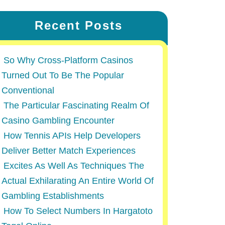
Recent Posts
So Why Cross-Platform Casinos
Turned Out To Be The Popular
Conventional
The Particular Fascinating Realm Of
Casino Gambling Encounter
How Tennis APIs Help Developers
Deliver Better Match Experiences
Excites As Well As Techniques The
Actual Exhilarating An Entire World Of
Gambling Establishments
How To Select Numbers In Hargatoto