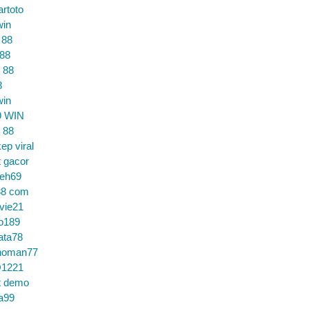
artoto
win
 88
 88
 88
8
win
9 WIN
 88
ep viral
t gacor
ceh69
88 com
vie21
o189
ata78
noman77
1221
t demo
a99