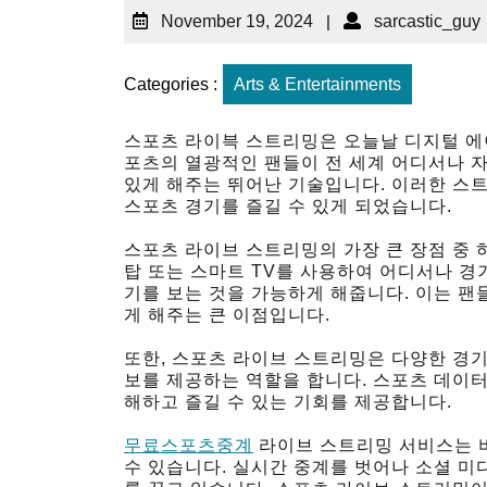
November 19, 2024
|
sarcastic_guy
Categories :
Arts & Entertainments
스포츠 라이븍 스트리밍은 오늘날 디지털 에
포츠의 열광적인 팬들이 전 세계 어디서나 
있게 해주는 뛰어난 기술입니다. 이러한 스
스포츠 경기를 즐길 수 있게 되었습니다.
스포츠 라이브 스트리밍의 가장 큰 장점 중 
탑 또는 스마트 TV를 사용하여 어디서나 경
기를 보는 것을 가능하게 해줍니다. 이는 팬
게 해주는 큰 이점입니다.
또한, 스포츠 라이브 스트리밍은 다양한 경
보를 제공하는 역할을 합니다. 스포츠 데이터
해하고 즐길 수 있는 기회를 제공합니다.
무료스포츠중계
라이브 스트리밍 서비스는 
수 있습니다. 실시간 중계를 벗어나 소셜 미