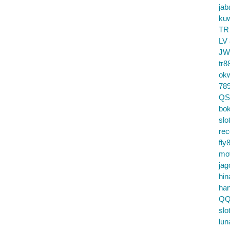
jab
ku
TR
LV
JW
tr8
ok
78
QS
bok
slo
re
fly
mo
jag
hin
ha
QQ
slo
lun