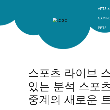
ARTS &
GAMIN
PETS
스포츠 라이브 
있는 분석 스포
중계의 새로운 