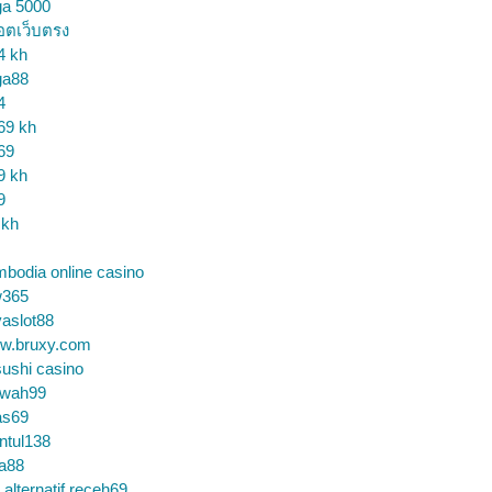
ga 5000
อตเว็บตรง
4 kh
ga88
4
69 kh
69
9 kh
9
 kh
bodia online casino
365
aslot88
w.bruxy.com
ushi casino
wah99
as69
ntul138
a88
k alternatif receh69