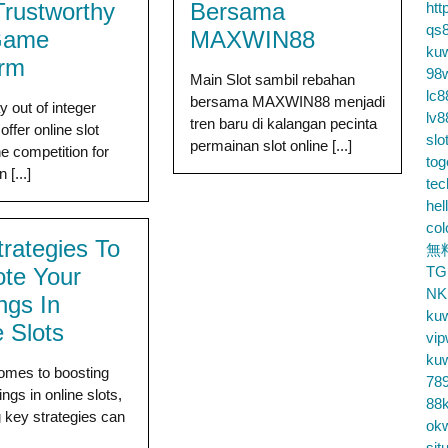
Trustworthy
Bersama
htt
qs
Game
MAXWIN88
ku
orm
98
Main Slot sambil rebahan
lc8
bersama MAXWIN88 menjadi
y out of integer
lv8
tren baru di kalangan pecinta
offer online slot
slo
permainan slot online [...]
e competition for
tog
 [...]
te
hel
co
trategies To
無
te Your
TG
NK
ngs In
ku
e Slots
vip
ku
omes to boosting
78
ngs in online slots,
88k
 key strategies can
ok
sit