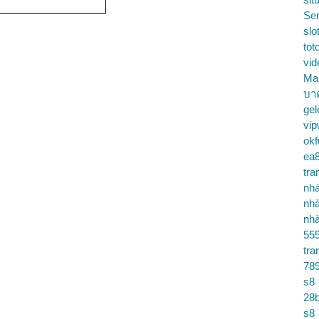
Ser
slo
tot
vid
Ma
บา
gel
vip
okf
ea
tra
nhà
nhà
nhà
55
tra
78
s8
28b
s8