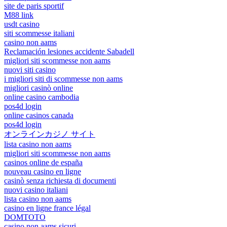
site de paris sportif
M88 link
usdt casino
siti scommesse italiani
casino non aams
Reclamación lesiones accidente Sabadell
migliori siti scommesse non aams
nuovi siti casino
i migliori siti di scommesse non aams
migliori casinò online
online casino cambodia
pos4d login
online casinos canada
pos4d login
オンラインカジノ サイト
lista casino non aams
migliori siti scommesse non aams
casinos online de españa
nouveau casino en ligne
casinò senza richiesta di documenti
nuovi casino italiani
lista casino non aams
casino en ligne france légal
DOMTOTO
casino non aams sicuri