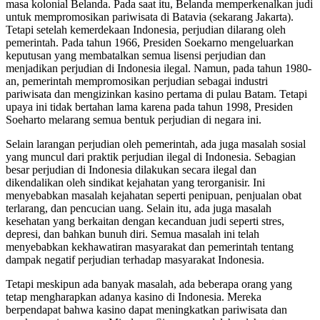
masa kolonial Belanda. Pada saat itu, Belanda memperkenalkan judi
untuk mempromosikan pariwisata di Batavia (sekarang Jakarta).
Tetapi setelah kemerdekaan Indonesia, perjudian dilarang oleh
pemerintah. Pada tahun 1966, Presiden Soekarno mengeluarkan
keputusan yang membatalkan semua lisensi perjudian dan
menjadikan perjudian di Indonesia ilegal. Namun, pada tahun 1980-
an, pemerintah mempromosikan perjudian sebagai industri
pariwisata dan mengizinkan kasino pertama di pulau Batam. Tetapi
upaya ini tidak bertahan lama karena pada tahun 1998, Presiden
Soeharto melarang semua bentuk perjudian di negara ini.
Selain larangan perjudian oleh pemerintah, ada juga masalah sosial
yang muncul dari praktik perjudian ilegal di Indonesia. Sebagian
besar perjudian di Indonesia dilakukan secara ilegal dan
dikendalikan oleh sindikat kejahatan yang terorganisir. Ini
menyebabkan masalah kejahatan seperti penipuan, penjualan obat
terlarang, dan pencucian uang. Selain itu, ada juga masalah
kesehatan yang berkaitan dengan kecanduan judi seperti stres,
depresi, dan bahkan bunuh diri. Semua masalah ini telah
menyebabkan kekhawatiran masyarakat dan pemerintah tentang
dampak negatif perjudian terhadap masyarakat Indonesia.
Tetapi meskipun ada banyak masalah, ada beberapa orang yang
tetap mengharapkan adanya kasino di Indonesia. Mereka
berpendapat bahwa kasino dapat meningkatkan pariwisata dan