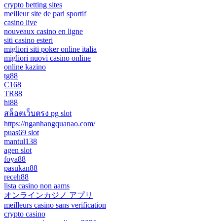
crypto betting sites
meilleur site de pari sportif
casino live
nouveaux casino en ligne
siti casino esteri
migliori siti poker online italia
migliori nuovi casino online
online kazino
tg88
C168
TR88
hi88
สล็อตเว็บตรง pg slot
https://nganhangquanao.com/
puas69 slot
mantul138
agen slot
foya88
pasukan88
receh88
lista casino non aams
オンラインカジノ アプリ
meilleurs casino sans verification
crypto casino