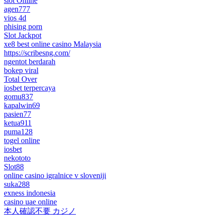
slot Online
agen777
vios 4d
phising porn
Slot Jackpot
xe8 best online casino Malaysia
https://scribesng.com/
ngentot berdarah
bokep viral
Total Over
iosbet terpercaya
gomu837
kapalwin69
pasien77
ketua911
puma128
togel online
iosbet
nekototo
Slot88
online casino igralnice v sloveniji
suka288
exness indonesia
casino uae online
本人確認不要 カジノ