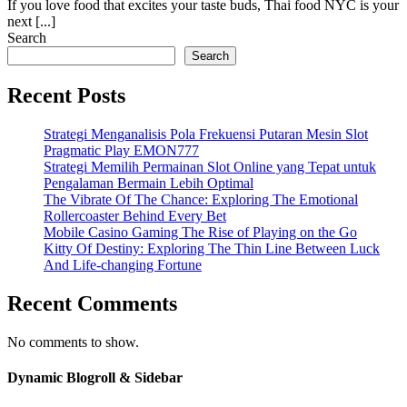
If you love food that excites your taste buds, Thai food NYC is your
next [...]
Search
Search
Recent Posts
Strategi Menganalisis Pola Frekuensi Putaran Mesin Slot
Pragmatic Play EMON777
Strategi Memilih Permainan Slot Online yang Tepat untuk
Pengalaman Bermain Lebih Optimal
The Vibrate Of The Chance: Exploring The Emotional
Rollercoaster Behind Every Bet
Mobile Casino Gaming The Rise of Playing on the Go
Kitty Of Destiny: Exploring The Thin Line Between Luck
And Life-changing Fortune
Recent Comments
No comments to show.
Dynamic Blogroll & Sidebar