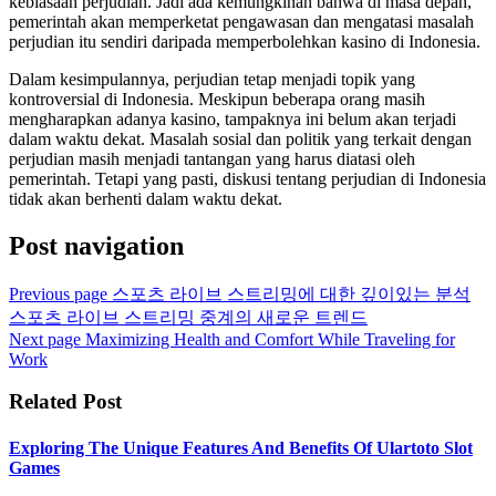
kebiasaan perjudian. Jadi ada kemungkinan bahwa di masa depan,
pemerintah akan memperketat pengawasan dan mengatasi masalah
perjudian itu sendiri daripada memperbolehkan kasino di Indonesia.
Dalam kesimpulannya, perjudian tetap menjadi topik yang
kontroversial di Indonesia. Meskipun beberapa orang masih
mengharapkan adanya kasino, tampaknya ini belum akan terjadi
dalam waktu dekat. Masalah sosial dan politik yang terkait dengan
perjudian masih menjadi tantangan yang harus diatasi oleh
pemerintah. Tetapi yang pasti, diskusi tentang perjudian di Indonesia
tidak akan berhenti dalam waktu dekat.
Post navigation
Previous page
스포츠 라이브 스트리밍에 대한 깊이있는 분석
스포츠 라이브 스트리밍 중계의 새로운 트렌드
Next page
Maximizing Health and Comfort While Traveling for
Work
Related Post
Exploring The Unique Features And Benefits Of Ulartoto Slot
Games