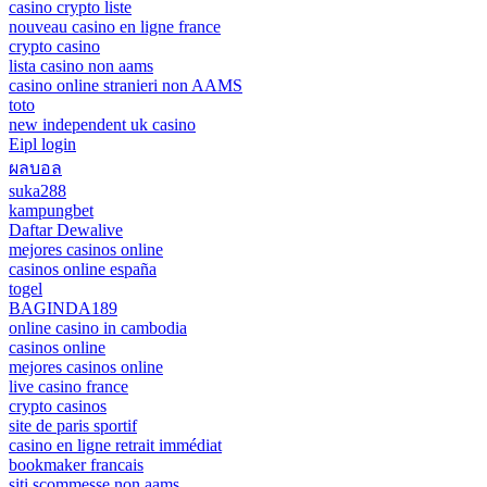
casino crypto liste
nouveau casino en ligne france
crypto casino
lista casino non aams
casino online stranieri non AAMS
toto
new independent uk casino
Eipl login
ผลบอล
suka288
kampungbet
Daftar Dewalive
mejores casinos online
casinos online españa
togel
BAGINDA189
online casino in cambodia
casinos online
mejores casinos online
live casino france
crypto casinos
site de paris sportif
casino en ligne retrait immédiat
bookmaker francais
siti scommesse non aams