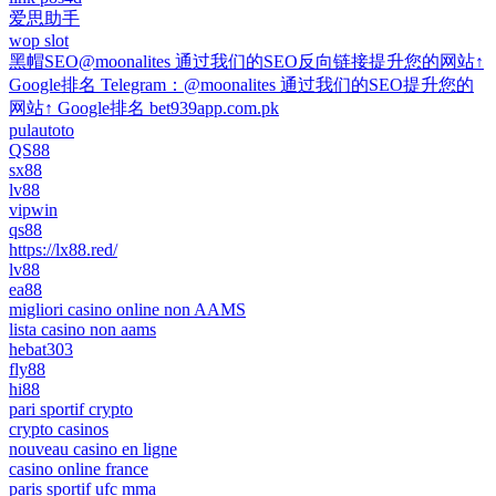
爱思助手
wop slot
黑帽SEO@moonalites 通过我们的SEO反向链接提升您的网站↑
Google排名 Telegram：@moonalites 通过我们的SEO提升您的
网站↑ Google排名 bet939app.com.pk
pulautoto
QS88
sx88
lv88
vipwin
qs88
https://lx88.red/
lv88
ea88
migliori casino online non AAMS
lista casino non aams
hebat303
fly88
hi88
pari sportif crypto
crypto casinos
nouveau casino en ligne
casino online france
paris sportif ufc mma