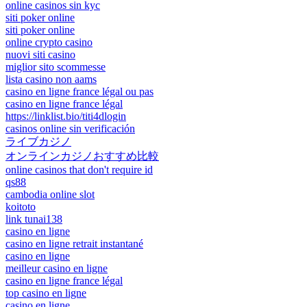
online casinos sin kyc
siti poker online
siti poker online
online crypto casino
nuovi siti casino
miglior sito scommesse
lista casino non aams
casino en ligne france légal ou pas
casino en ligne france légal
https://linklist.bio/titi4dlogin
casinos online sin verificación
ライブカジノ
オンラインカジノおすすめ比較
online casinos that don't require id
qs88
cambodia online slot
koitoto
link tunai138
casino en ligne
casino en ligne retrait instantané
casino en ligne
meilleur casino en ligne
casino en ligne france légal
top casino en ligne
casino en ligne