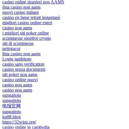
casino online stranieri non AAMS
lista casino non aams
nuovi casino italiani
casino en ligne retrait instantané
migliori casino online esteri
casino non aams
i migliori siti poker online
scommesse sportive crypto
siti di scommesse
petirgacor
lista casino non aams
Login jambitoto
casino sans verification
casino senza documenti
siti poker non aams
casino online nuovi
casino non aams
casino non aams
sungaitoto
sungaitoto
电报官网
sungaitoto
kp88.blog
https://32winz.org/
casino online in cambodia