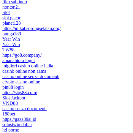
film sub indo
nonton21
Slot
slot gacor
planet128
https://idikabsorongselatan.org/
bunga189
Yaar Win
Yaar Win
TW88
https://go8.company/
amanahtoto login
migliori casino online Italia
casinò online non aams
casino online senza documenti
crypto casino online
pin88 login
https://stqs88.com/
Slot Jackpot
VND88
casino senza documenti
188bet
https://gaza88ai.id
solusiwin daftar
hd porno