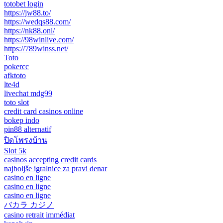
totobet login
https://jw88.to/
https://wedqs88.com/
https://nk88.onl/
https://98winlive.com/
https://789winss.net/
Toto
pokercc
afktoto
lte4d
livechat mdg99
toto slot
credit card casinos online
bokep indo
pin88 alternatif
ปิดโพรงบ้าน
Slot 5k
casinos accepting credit cards
najboljše igralnice za pravi denar
casino en ligne
casino en ligne
casino en ligne
バカラ カジノ
casino retrait immédiat