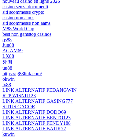
nouveau casino en ligne 2026
casino senza documenti
siti scommesse crypto
casino non aams
siti scommesse non aams
M88 World Cup
best non gamstop casinos
qs88
Jun88
AGAM69
LX88
外围
uu88
https://tg88link.com/
okwin
lx88
LINK ALTERNATIF PEDANGWIN
RTP WISNU123
LINK ALTERNATIF GASING777
SITUS GACOR
LINK ALTERNATIF DODO69
LINK ALTERNATIF BENTO123
LINK ALTERNATIF FENDY188
LINK ALTERNATIF BATIK77
kuwin