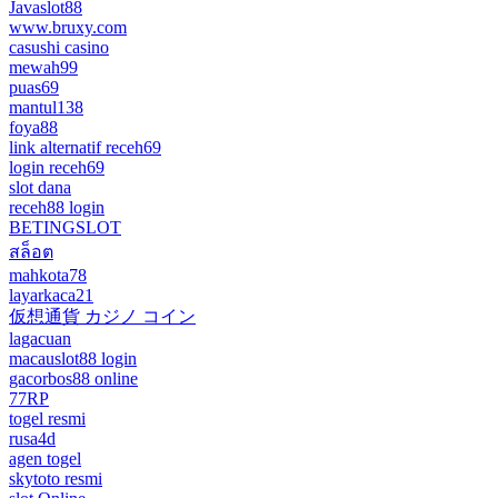
Javaslot88
www.bruxy.com
casushi casino
mewah99
puas69
mantul138
foya88
link alternatif receh69
login receh69
slot dana
receh88 login
BETINGSLOT
สล็อต
mahkota78
layarkaca21
仮想通貨 カジノ コイン
lagacuan
macauslot88 login
gacorbos88 online
77RP
togel resmi
rusa4d
agen togel
skytoto resmi