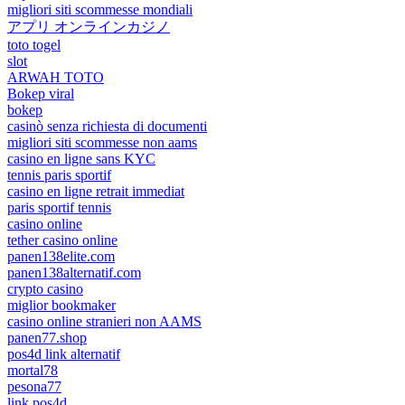
migliori siti scommesse mondiali
アプリ オンラインカジノ
toto togel
slot
ARWAH TOTO
Bokep viral
bokep
casinò senza richiesta di documenti
migliori siti scommesse non aams
casino en ligne sans KYC
tennis paris sportif
casino en ligne retrait immediat
paris sportif tennis
casino online
tether casino online
panen138elite.com
panen138alternatif.com
crypto casino
miglior bookmaker
casino online stranieri non AAMS
panen77.shop
pos4d link alternatif
mortal78
pesona77
link pos4d