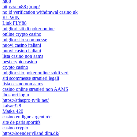
hi88
https://cm88.group/
no id verification withdrawal casino uk
KUWIN
Link FLY88
migliori siti di poker online
online crypto casino
miglior sito scommesse
nuovi casino italiani
nuovi casino italiani
lista casino non aams
best crypto casino
crypto casino
miglior sito poker online soldi veri
siti scommesse stranieri legali
lista casino non aams
casino online stranieri non AAMS
ibosport login
https://atlaspro-tv4k.net/
kaisar328
Matka 420
casino en ligne argent réel
site de paris sportifs
casino crypto
https://soenderjylland.dlm.dk/