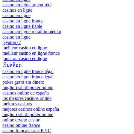
casino en ligne argent réel
casinos en ligne
casino en ligne
casino en ligne france
casino en ligne fiable
casino en ligne retrait immédiat
casino en ligne
jayatop77
meilleur casino en ligne
meilleur casino en ligne france
jouer au casino en ligne
เว็บสล็อต
casino en ligne france légal
casino en ligne france légal
poker gratis sin dinero
migliori siti di poker online
casinos online de españa
los mejores casinos online
mejores casinos
mejores casinos online españa
migliori siti di poker online
online crypto casino
casino online france
casino français sans KYC