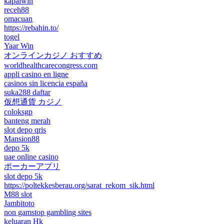
kapalwin
receh88
omacuan
https://rebahin.to/
togel
Yaar Win
オンラインカジノ おすすめ
worldhealthcarecongress.com
appli casino en ligne
casinos sin licencia españa
suka288 daftar
仮想通貨 カジノ
coloksgp
banteng merah
slot depo qris
Mansion88
depo 5k
uae online casino
ポーカーアプリ
slot depo 5k
https://poltekkesberau.org/sarat_rekom_sik.html
M88 slot
Jambitoto
non gamstop gambling sites
keluaran Hk