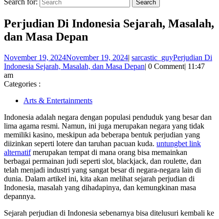
Search for:
Perjudian Di Indonesia Sejarah, Masalah,
dan Masa Depan
November 19, 2024
November 19, 2024
|
sarcastic_guy
Perjudian Di
Indonesia Sejarah, Masalah, dan Masa Depan
|
0 Comment
|
11:47
am
Categories :
Arts & Entertainments
Indonesia adalah negara dengan populasi penduduk yang besar dan
lima agama resmi. Namun, ini juga merupakan negara yang tidak
memiliki kasino, meskipun ada beberapa bentuk perjudian yang
diizinkan seperti lotere dan taruhan pacuan kuda.
untungbet link
alternatif
merupakan tempat di mana orang bisa memainkan
berbagai permainan judi seperti slot, blackjack, dan roulette, dan
telah menjadi industri yang sangat besar di negara-negara lain di
dunia. Dalam artikel ini, kita akan melihat sejarah perjudian di
Indonesia, masalah yang dihadapinya, dan kemungkinan masa
depannya.
Sejarah perjudian di Indonesia sebenarnya bisa ditelusuri kembali ke