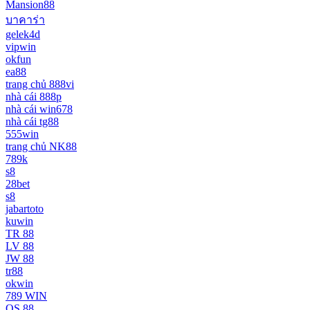
Mansion88
บาคาร่า
gelek4d
vipwin
okfun
ea88
trang chủ 888vi
nhà cái 888p
nhà cái win678
nhà cái tg88
555win
trang chủ NK88
789k
s8
28bet
s8
jabartoto
kuwin
TR 88
LV 88
JW 88
tr88
okwin
789 WIN
QS 88