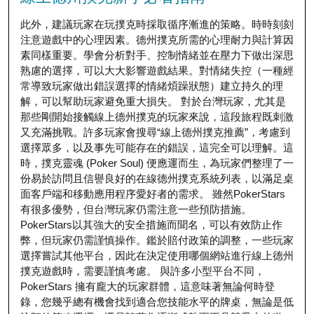
此外，建議玩家在玩撲克時採取循序漸進的策略。時時刻刻
注意遊戲中的心理因素。德州撲克所需的心理耐力與計算因
素同樣重要。學會分析對手、控制情緒並在壓力下做出深思
熟慮的選擇，可以大大影響遊戲結果。對情緒失控（一種經
常導致玩家做出錯誤選擇的情緒煩躁狀態）建立持久的理
解，可以幫助玩家避免重大損失。 對於台灣玩家，尤其是
那些剛開始接觸線上德州撲克的玩家來說，這段旅程既刺激
又充滿挑戰。許多玩家會搜尋“線上德州撲克推薦”，考慮到
選擇眾多，以及事先可能存在的錯誤，這完全可以理解。這
時，撲克靈魂 (Poker Soul) 便應運而生，為玩家們整理了一
份易於訪問且信譽良好的在線德州撲克系統列表，以滿足桌
面客戶端和移動應用程序愛好者的需求。 雖然PokerStars
有很多優勢，但台灣玩家仍需注意一些預防措施。
PokerStars以其強大的安全措施而聞名，可以有效防止作
弊，但玩家仍需謹慎操作。鑑於賠付政策的調整，一些玩家
選擇嘗試其他平台，因此在決定使用哪個網站進行線上德州
撲克遊戲時，需要謹慎考慮。 與許多小型平台不同，
PokerStars 擁有龐大的玩家群體，這意味著無論何時登
錄，您幾乎總有機會找到適合您技能水平的牌桌，無論是低