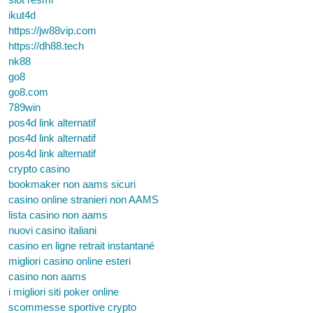
ikut4d
https://jw88vip.com
https://dh88.tech
nk88
go8
go8.com
789win
pos4d link alternatif
pos4d link alternatif
pos4d link alternatif
crypto casino
bookmaker non aams sicuri
casino online stranieri non AAMS
lista casino non aams
nuovi casino italiani
casino en ligne retrait instantané
migliori casino online esteri
casino non aams
i migliori siti poker online
scommesse sportive crypto