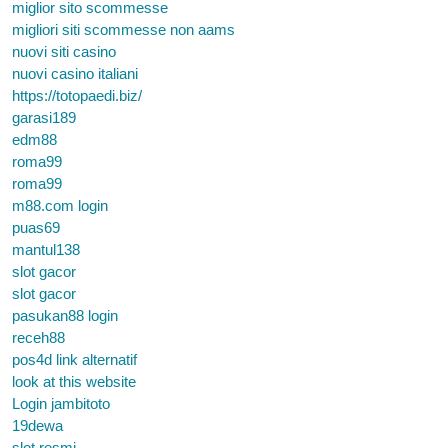
miglior sito scommesse
migliori siti scommesse non aams
nuovi siti casino
nuovi casino italiani
https://totopaedi.biz/
garasi189
edm88
roma99
roma99
m88.com login
puas69
mantul138
slot gacor
slot gacor
pasukan88 login
receh88
pos4d link alternatif
look at this website
Login jambitoto
19dewa
slot resmi