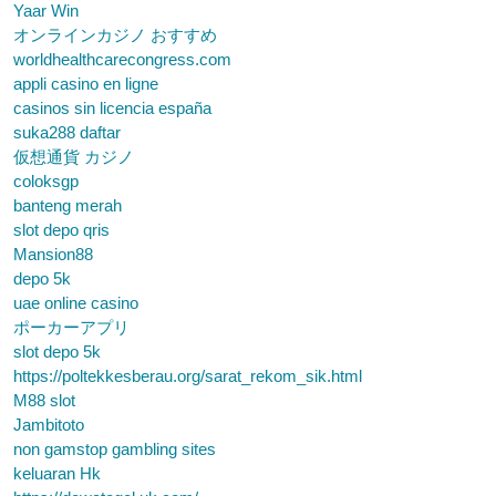
Yaar Win
オンラインカジノ おすすめ
worldhealthcarecongress.com
appli casino en ligne
casinos sin licencia españa
suka288 daftar
仮想通貨 カジノ
coloksgp
banteng merah
slot depo qris
Mansion88
depo 5k
uae online casino
ポーカーアプリ
slot depo 5k
https://poltekkesberau.org/sarat_rekom_sik.html
M88 slot
Jambitoto
non gamstop gambling sites
keluaran Hk