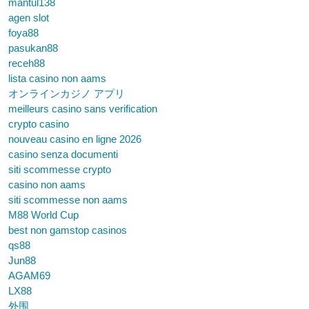
mantul138
agen slot
foya88
pasukan88
receh88
lista casino non aams
オンラインカジノ アプリ
meilleurs casino sans verification
crypto casino
nouveau casino en ligne 2026
casino senza documenti
siti scommesse crypto
casino non aams
siti scommesse non aams
M88 World Cup
best non gamstop casinos
qs88
Jun88
AGAM69
LX88
外围