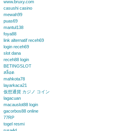
www.bruxy.com
casushi casino
mewah99
puas69
mantul138
foya88
link alternatif receh69
login receh69
slot dana
receh88 login
BETINGSLOT
สล็อต
mahkota78
layarkaca21
仮想通貨 カジノ コイン
lagacuan
macauslot88 login
gacorbos88 online
77RP
togel resmi
rusa4d