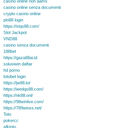
casinò online non aams
casino online senza documenti
crypto casino online
pin88 login
https://stqs88.com/
Slot Jackpot
VND88
casino senza documenti
188bet
https://gaza88ai.id
solusiwin daftar
hd porno
totobet login
https://jw88.to/
https://wedqs88.com/
https://nk88.onl/
https://98winlive.com/
https://789winss.net/
Toto
pokercc
afktoto