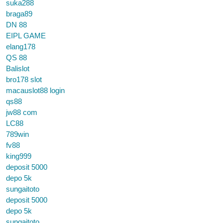
suka288
braga89
DN 88
EIPL GAME
elang178
QS 88
Balislot
bro178 slot
macauslot88 login
qs88
jw88 com
LC88
789win
fv88
king999
deposit 5000
depo 5k
sungaitoto
deposit 5000
depo 5k
sungaitoto