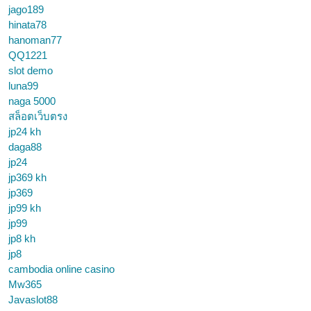
jago189
hinata78
hanoman77
QQ1221
slot demo
luna99
naga 5000
สล็อตเว็บตรง
jp24 kh
daga88
jp24
jp369 kh
jp369
jp99 kh
jp99
jp8 kh
jp8
cambodia online casino
Mw365
Javaslot88