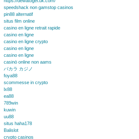
https://dewatogel.uk.com/
speedshack non gamstop casinos
pin88 alternatif
situs film online
casino en ligne retrait rapide
casino en ligne
casino en ligne crypto
casino en ligne
casino en ligne
casinò online non aams
バカラ カジノ
foya88
scommesse in crypto
lx88
ea88
789win
kuwin
uu88
situs haha178
Balislot
crypto casinos