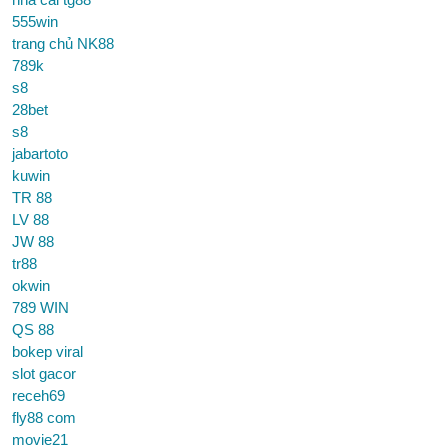
555win
trang chủ NK88
789k
s8
28bet
s8
jabartoto
kuwin
TR 88
LV 88
JW 88
tr88
okwin
789 WIN
QS 88
bokep viral
slot gacor
receh69
fly88 com
movie21