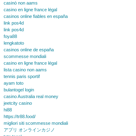
casinò non aams
casino en ligne france légal
casinos online fiables en españa
link pos4d
link pos4d
foya88
lengkatoto
casinos online de españa
scommesse mondiali
casino en ligne france légal
lista casino non aams
tennis paris sportif
ayam toto
bulantogel login
casino Australia real money
jeetcity casino
hi88
https://tr88.food/
migliori siti scommesse mondiali
アプリ オンラインカジノ