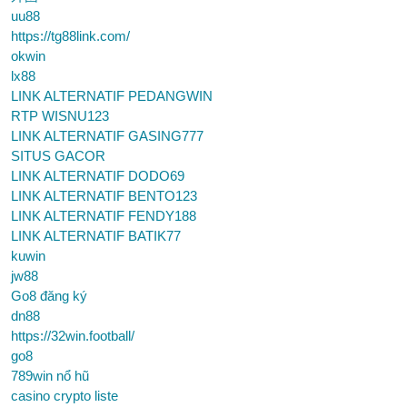
uu88
https://tg88link.com/
okwin
lx88
LINK ALTERNATIF PEDANGWIN
RTP WISNU123
LINK ALTERNATIF GASING777
SITUS GACOR
LINK ALTERNATIF DODO69
LINK ALTERNATIF BENTO123
LINK ALTERNATIF FENDY188
LINK ALTERNATIF BATIK77
kuwin
jw88
Go8 đăng ký
dn88
https://32win.football/
go8
789win nổ hũ
casino crypto liste