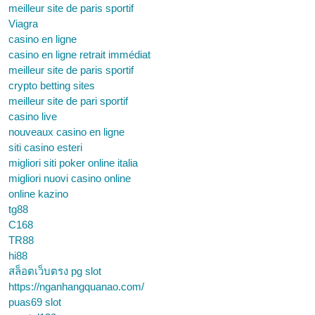
meilleur site de paris sportif
Viagra
casino en ligne
casino en ligne retrait immédiat
meilleur site de paris sportif
crypto betting sites
meilleur site de pari sportif
casino live
nouveaux casino en ligne
siti casino esteri
migliori siti poker online italia
migliori nuovi casino online
online kazino
tg88
C168
TR88
hi88
สล็อตเว็บตรง pg slot
https://nganhangquanao.com/
puas69 slot