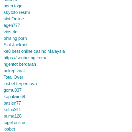
agen togel
skytoto resmi
slot Online
agen777
vios 4d
phising porn
Slot Jackpot
xe8 best online casino Malaysia
https://scribesng.com/
ngentot berdarah
bokep viral
Total Over
iosbet terpercaya
gomu837
kapalwin69
pasien77
ketua911
puma128
togel online
iosbet