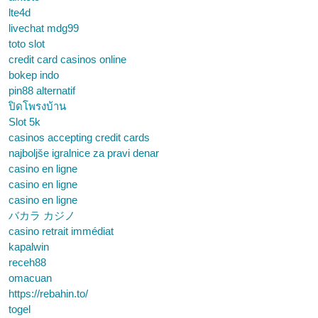
lte4d
livechat mdg99
toto slot
credit card casinos online
bokep indo
pin88 alternatif
ปิดโพรงบ้าน
Slot 5k
casinos accepting credit cards
najboljše igralnice za pravi denar
casino en ligne
casino en ligne
casino en ligne
バカラ カジノ
casino retrait immédiat
kapalwin
receh88
omacuan
https://rebahin.to/
togel