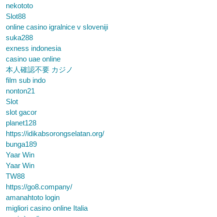
nekototo
Slot88
online casino igralnice v sloveniji
suka288
exness indonesia
casino uae online
本人確認不要 カジノ
film sub indo
nonton21
Slot
slot gacor
planet128
https://idikabsorongselatan.org/
bunga189
Yaar Win
Yaar Win
TW88
https://go8.company/
amanahtoto login
migliori casino online Italia