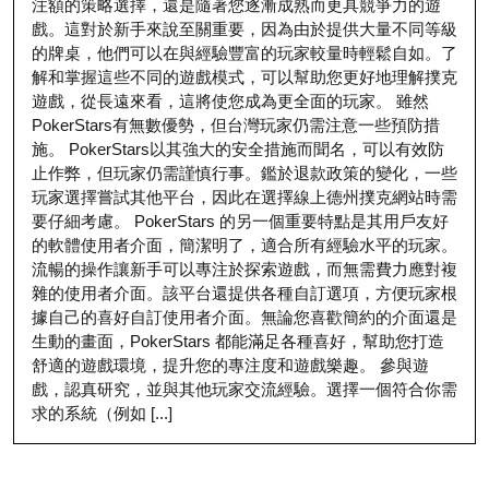
注額的策略選擇，還是隨著您逐漸成熟而更具競爭力的遊
戲。這對於新手來說至關重要，因為由於提供大量不同等級
的牌桌，他們可以在與經驗豐富的玩家較量時輕鬆自如。了
解和掌握這些不同的遊戲模式，可以幫助您更好地理解撲克
遊戲，從長遠來看，這將使您成為更全面的玩家。 雖然
PokerStars有無數優勢，但台灣玩家仍需注意一些預防措
施。 PokerStars以其強大的安全措施而聞名，可以有效防
止作弊，但玩家仍需謹慎行事。鑑於退款政策的變化，一些
玩家選擇嘗試其他平台，因此在選擇線上德州撲克網站時需
要仔細考慮。 PokerStars 的另一個重要特點是其用戶友好
的軟體使用者介面，簡潔明了，適合所有經驗水平的玩家。
流暢的操作讓新手可以專注於探索遊戲，而無需費力應對複
雜的使用者介面。該平台還提供各種自訂選項，方便玩家根
據自己的喜好自訂使用者介面。無論您喜歡簡約的介面還是
生動的畫面，PokerStars 都能滿足各種喜好，幫助您打造
舒適的遊戲環境，提升您的專注度和遊戲樂趣。 參與遊
戲，認真研究，並與其他玩家交流經驗。選擇一個符合你需
求的系統（例如 [...]