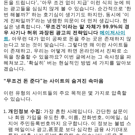
돈을 드립니다’, ‘아무 조건 없이 지급’ 이런 식의 눈에 띄
는 광고들을 심심치 않게 볼 수 있습니다. 순간적으로 ‘한
번 해볼까?’ 하는 호기심이 생기기도 하지만, 동시에 ‘이
게 진짜일까?’라는 냉랭한 의문이 더 먼저 생깁니다. 현
실은 냉혹합니다.
‘무조건’이라는 말 자체가 99.9%의 경
우 사기나 허위 과장된 광고의 전략입니다
메이저사이
트
.
아무런 대가 없이 공짜로 돈을 주는 곳은 존재하지 않
는다고 보는 것이 맞습니다. 그렇다면 왜 이런 사이트들
이 존재하고, 우리는 어떻게 하면 온라인에서 진짜로 소
득을 창출할 수 있을까요? 이번 글에서는 그 속사정을 파
헤쳐보고, ‘확실히’ 버는 현실적인 방법 세 가지를 알아보
겠습니다.
“무조건 돈 준다”는 사이트의 숨겨진 속마음
이런 유형의 사이트들의 주요 목적은 몇 가지로 압축할
수 있습니다.
개인정보 수집:
가장 흔한 사례입니다. 간단한 설문이
나 회원 가입을 유도한 후, 이름, 전화번호, 이메일, 심
지어 주민등록번호까지 요구합니다. 이 정보는 불법 스
팸 메일이나 광고,甚至是 보다 심각한 금융 사기(대포