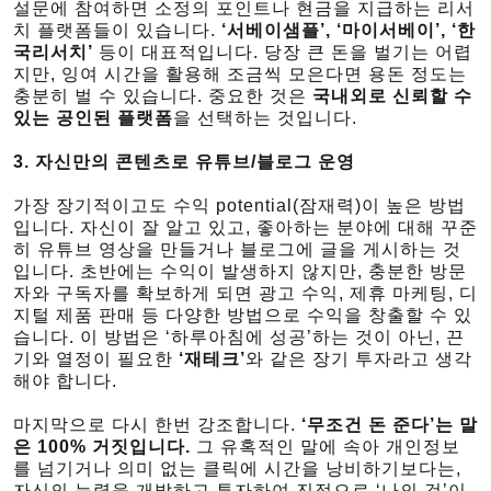
설문에 참여하면 소정의 포인트나 현금을 지급하는 리서
치 플랫폼들이 있습니다.
‘서베이샘플’, ‘마이서베이’, ‘한
국리서치’
등이 대표적입니다. 당장 큰 돈을 벌기는 어렵
지만, 잉여 시간을 활용해 조금씩 모은다면 용돈 정도는
충분히 벌 수 있습니다. 중요한 것은
국내외로 신뢰할 수
있는 공인된 플랫폼
을 선택하는 것입니다.
3. 자신만의 콘텐츠로 유튜브/블로그 운영
가장 장기적이고도 수익 potential(잠재력)이 높은 방법
입니다. 자신이 잘 알고 있고, 좋아하는 분야에 대해 꾸준
히 유튜브 영상을 만들거나 블로그에 글을 게시하는 것
입니다. 초반에는 수익이 발생하지 않지만, 충분한 방문
자와 구독자를 확보하게 되면 광고 수익, 제휴 마케팅, 디
지털 제품 판매 등 다양한 방법으로 수익을 창출할 수 있
습니다. 이 방법은 ‘하루아침에 성공’하는 것이 아닌, 끈
기와 열정이 필요한
‘재테크’
와 같은 장기 투자라고 생각
해야 합니다.
마지막으로 다시 한번 강조합니다.
‘무조건 돈 준다’는 말
은 100% 거짓입니다.
그 유혹적인 말에 속아 개인정보
를 넘기거나 의미 없는 클릭에 시간을 낭비하기보다는,
자신의 능력을 개발하고 투자하여 진정으로 ‘나의 것’이