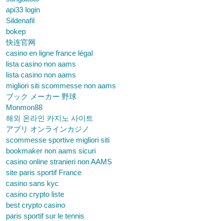
api33 login
Sildenafil
bokep
快连官网
casino en ligne france légal
lista casino non aams
lista casino non aams
migliori siti scommesse non aams
ブック メーカー 野球
Monmon88
해외 온라인 카지노 사이트
アプリ オンラインカジノ
scommesse sportive migliori siti
bookmaker non aams sicuri
casino online stranieri non AAMS
site paris sportif France
casino sans kyc
casino crypto liste
best crypto casino
paris sportif sur le tennis