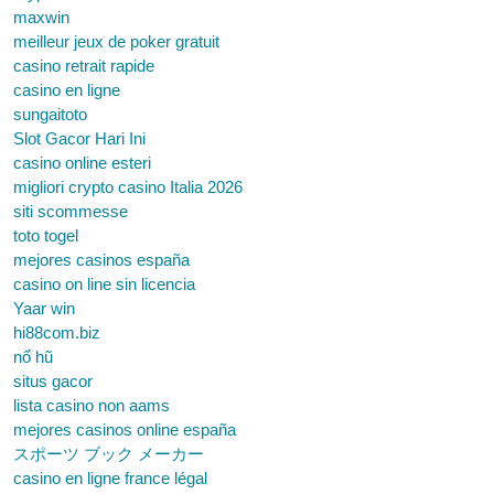
maxwin
meilleur jeux de poker gratuit
casino retrait rapide
casino en ligne
sungaitoto
Slot Gacor Hari Ini
casino online esteri
migliori crypto casino Italia 2026
siti scommesse
toto togel
mejores casinos españa
casino on line sin licencia
Yaar win
hi88com.biz
nổ hũ
situs gacor
lista casino non aams
mejores casinos online españa
スポーツ ブック メーカー
casino en ligne france légal