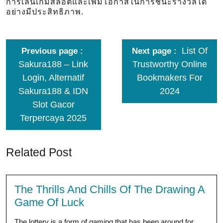
การเล่นเกมสล็อตและเพิ่มโอกาสในการชนะรางวัลได้
อย่างมีประสิทธิภาพ.
List Of
Previous page
Next page
Sakura188 – Link
Trustworthy Online
Login, Alternatif
Bookmakers For
Sakura188 & IDN
2024
Slot Gacor
Terpercaya 2025
Related Post
The Thrills And Chills Of The Drawing A
Game Of Luck
The lottery is a form of gaming that has been around for