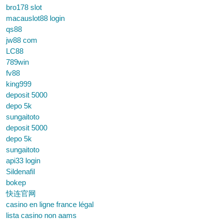
bro178 slot
macauslot88 login
qs88
jw88 com
LC88
789win
fv88
king999
deposit 5000
depo 5k
sungaitoto
deposit 5000
depo 5k
sungaitoto
api33 login
Sildenafil
bokep
快连官网
casino en ligne france légal
lista casino non aams