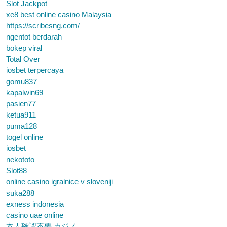
Slot Jackpot
xe8 best online casino Malaysia
https://scribesng.com/
ngentot berdarah
bokep viral
Total Over
iosbet terpercaya
gomu837
kapalwin69
pasien77
ketua911
puma128
togel online
iosbet
nekototo
Slot88
online casino igralnice v sloveniji
suka288
exness indonesia
casino uae online
本人確認不要 カジノ