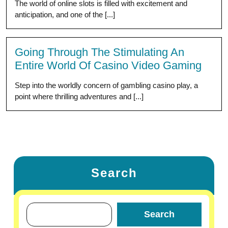
The world of online slots is filled with excitement and
anticipation, and one of the [...]
Going Through The Stimulating An
Entire World Of Casino Video Gaming
Step into the worldly concern of gambling casino play, a
point where thrilling adventures and [...]
Search
Search