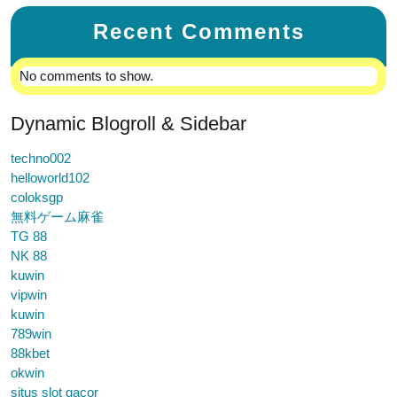
Recent Comments
No comments to show.
Dynamic Blogroll & Sidebar
techno002
helloworld102
coloksgp
無料ゲーム麻雀
TG 88
NK 88
kuwin
vipwin
kuwin
789win
88kbet
okwin
situs slot gacor