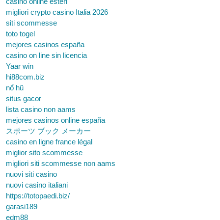
casino online esteri
migliori crypto casino Italia 2026
siti scommesse
toto togel
mejores casinos españa
casino on line sin licencia
Yaar win
hi88com.biz
nổ hũ
situs gacor
lista casino non aams
mejores casinos online españa
スポーツ ブック メーカー
casino en ligne france légal
miglior sito scommesse
migliori siti scommesse non aams
nuovi siti casino
nuovi casino italiani
https://totopaedi.biz/
garasi189
edm88