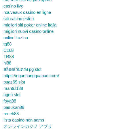
casino live
nouveaux casino en ligne
siti casino esteri
migliori siti poker online italia
migliori nuovi casino online
online kazino
tg88
C168
TR88
hi88
สล็อตเว็บตรง pg slot
https://nganhangquanao.com/
puas69 slot
mantul138
agen slot
foya88
pasukan88
receh88
lista casino non aams
オンラインカジノ アプリ