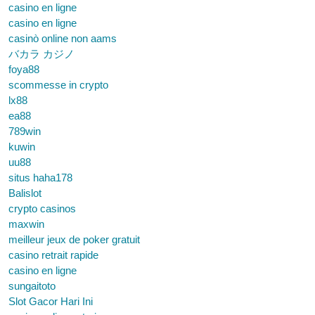
casino en ligne
casino en ligne
casinò online non aams
バカラ カジノ
foya88
scommesse in crypto
lx88
ea88
789win
kuwin
uu88
situs haha178
Balislot
crypto casinos
maxwin
meilleur jeux de poker gratuit
casino retrait rapide
casino en ligne
sungaitoto
Slot Gacor Hari Ini