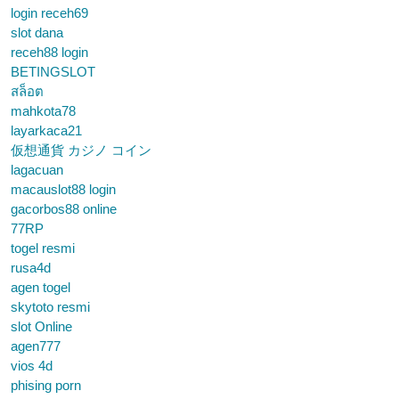
login receh69
slot dana
receh88 login
BETINGSLOT
สล็อต
mahkota78
layarkaca21
仮想通貨 カジノ コイン
lagacuan
macauslot88 login
gacorbos88 online
77RP
togel resmi
rusa4d
agen togel
skytoto resmi
slot Online
agen777
vios 4d
phising porn