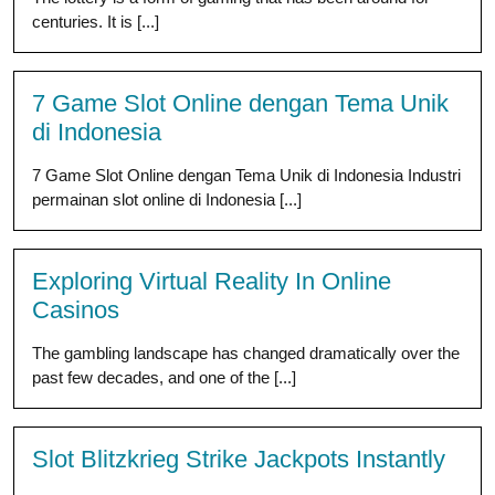
centuries. It is [...]
7 Game Slot Online dengan Tema Unik
di Indonesia
7 Game Slot Online dengan Tema Unik di Indonesia Industri
permainan slot online di Indonesia [...]
Exploring Virtual Reality In Online
Casinos
The gambling landscape has changed dramatically over the
past few decades, and one of the [...]
Slot Blitzkrieg Strike Jackpots Instantly