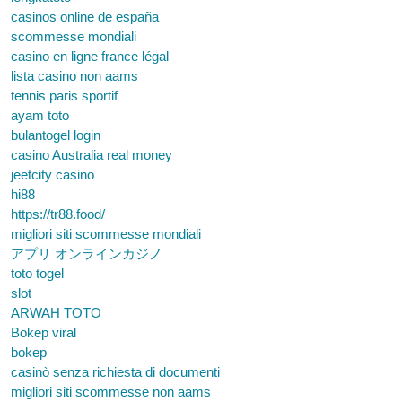
casinos online de españa
scommesse mondiali
casino en ligne france légal
lista casino non aams
tennis paris sportif
ayam toto
bulantogel login
casino Australia real money
jeetcity casino
hi88
https://tr88.food/
migliori siti scommesse mondiali
アプリ オンラインカジノ
toto togel
slot
ARWAH TOTO
Bokep viral
bokep
casinò senza richiesta di documenti
migliori siti scommesse non aams