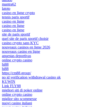
mantra62
latoto
casino en ligne crypto
tennis paris sportif
casino en ligne
casino en ligne
casino en ligne
site de paris sportif
quel site de paris sportif choisir
casino crypto sans KYC
nouveaux casinos en ligne 2026
nouveaux casino en ligne
apuestas deportivas
online crypto casino
hi88
hi88
https://cm88.group/
no id verification withdrawal casino uk
KUWIN
Link FLY88
migliori siti di poker online
online crypto casino
miglior sito scommesse
nuovi casino italiani