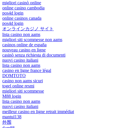
migliori casinò online
online casino cambodia
pos4d login
online casinos canada
pos4d login
オンラインカジノ サイト
lista casino non aams
migliori siti scommesse non aams
casinos online de españa
nouveau casino en ligne
casinò senza richiesta di documenti
nuovi casino italiani
lista casino non aams
casino en ligne france légal
DOMTOTO
casino non aams sicuri
togel online resmi
migliori siti scommesse
M88 login
lista casino non aams
nuovi casino italiani
meilleur casino en ligne retrait immédiat
mantul138
外围
dam88