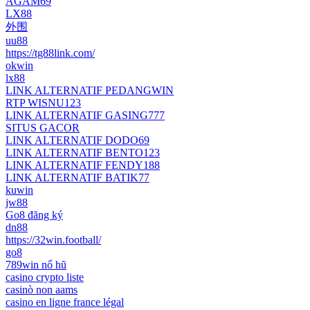
AGAM69
LX88
外围
uu88
https://tg88link.com/
okwin
lx88
LINK ALTERNATIF PEDANGWIN
RTP WISNU123
LINK ALTERNATIF GASING777
SITUS GACOR
LINK ALTERNATIF DODO69
LINK ALTERNATIF BENTO123
LINK ALTERNATIF FENDY188
LINK ALTERNATIF BATIK77
kuwin
jw88
Go8 đăng ký
dn88
https://32win.football/
go8
789win nổ hũ
casino crypto liste
casinò non aams
casino en ligne france légal