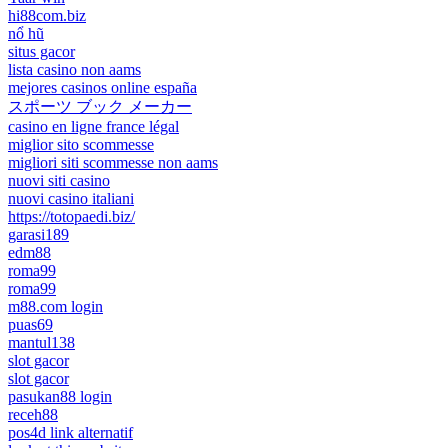
hi88com.biz
nổ hũ
situs gacor
lista casino non aams
mejores casinos online españa
スポーツ ブック メーカー
casino en ligne france légal
miglior sito scommesse
migliori siti scommesse non aams
nuovi siti casino
nuovi casino italiani
https://totopaedi.biz/
garasi189
edm88
roma99
roma99
m88.com login
puas69
mantul138
slot gacor
slot gacor
pasukan88 login
receh88
pos4d link alternatif