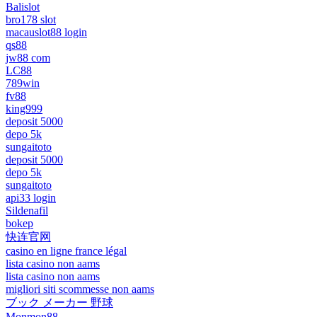
Balislot
bro178 slot
macauslot88 login
qs88
jw88 com
LC88
789win
fv88
king999
deposit 5000
depo 5k
sungaitoto
deposit 5000
depo 5k
sungaitoto
api33 login
Sildenafil
bokep
快连官网
casino en ligne france légal
lista casino non aams
lista casino non aams
migliori siti scommesse non aams
ブック メーカー 野球
Monmon88