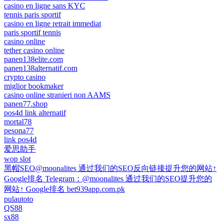
casino en ligne sans KYC
tennis paris sportif
casino en ligne retrait immediat
paris sportif tennis
casino online
tether casino online
panen138elite.com
panen138alternatif.com
crypto casino
miglior bookmaker
casino online stranieri non AAMS
panen77.shop
pos4d link alternatif
mortal78
pesona77
link pos4d
爱思助手
wop slot
黑帽SEO@moonalites 通过我们的SEO反向链接提升您的网站↑
Google排名 Telegram：@moonalites 通过我们的SEO提升您的
网站↑ Google排名 bet939app.com.pk
pulautoto
QS88
sx88