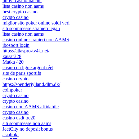
nuovi casino italiani
lista casino non aams
best crypto casino
crypto casino
miglior sito poker online soldi veri
siti scommesse stranieri legali
lista casino non aams
casino online stranieri non AAMS
ibosport login
https://atlaspro-tv4k.net/
kaisar328
Matka 420
casino en ligne argent réel
site de paris sportifs
casino crypto
https://soenderjylland.dlm.dk/
coinpoker
crypto casino
crypto casino
casino non AAMS affidabile
crypto casino
casino usdt trc20
siti scommesse non aams
JeetCity no deposit bonus
asiahoki