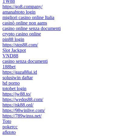
TW88
https://go8.company/
amanahtoto login
migliori casino online Italia
casinò online non aams
casino online senza documenti
crypto casino online
pin88 login
https://stqs88.com/
Slot Jackpot
VND88
casino senza documenti
188bet
https://gaza88ai.id
solusiwin daftar
hd porno
totobet login
https://jw88.to/
https://wedqs88.com/
https://nk88.onl/
https://98winlive.com/
https://789winss.net/
Toto
pokercc
afktoto