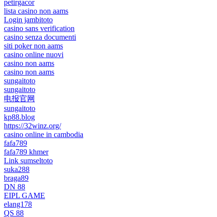
petirgacor
lista casino non aams
Login jambitoto
casino sans verification
casino senza documenti
siti poker non aams
casino online nuovi
casino non aams
casino non aams
sungaitoto
sungaitoto
电报官网
sungaitoto
kp88.blog
https://32winz.org/
casino online in cambodia
fafa789
fafa789 khmer
Link sumseltoto
suka288
braga89
DN 88
EIPL GAME
elang178
QS 88