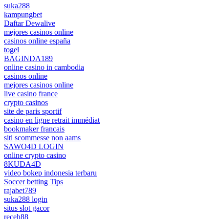
suka288
kampungbet
Daftar Dewalive
mejores casinos online
casinos online españa
togel
BAGINDA189
online casino in cambodia
casinos online
mejores casinos online
live casino france
crypto casinos
site de paris sportif
casino en ligne retrait immédiat
bookmaker francais
siti scommesse non aams
SAWO4D LOGIN
online crypto casino
8KUDA4D
video bokep indonesia terbaru
Soccer betting Tips
rajabet789
suka288 login
situs slot gacor
receh88