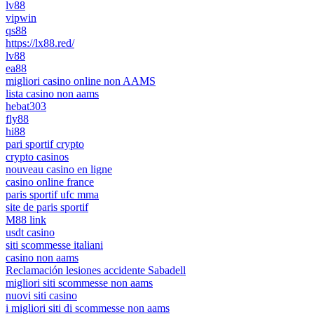
lv88
vipwin
qs88
https://lx88.red/
lv88
ea88
migliori casino online non AAMS
lista casino non aams
hebat303
fly88
hi88
pari sportif crypto
crypto casinos
nouveau casino en ligne
casino online france
paris sportif ufc mma
site de paris sportif
M88 link
usdt casino
siti scommesse italiani
casino non aams
Reclamación lesiones accidente Sabadell
migliori siti scommesse non aams
nuovi siti casino
i migliori siti di scommesse non aams