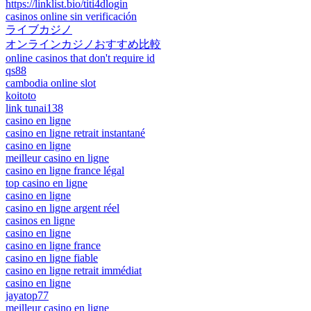
https://linklist.bio/titi4dlogin
casinos online sin verificación
ライブカジノ
オンラインカジノおすすめ比較
online casinos that don't require id
qs88
cambodia online slot
koitoto
link tunai138
casino en ligne
casino en ligne retrait instantané
casino en ligne
meilleur casino en ligne
casino en ligne france légal
top casino en ligne
casino en ligne
casino en ligne argent réel
casinos en ligne
casino en ligne
casino en ligne france
casino en ligne fiable
casino en ligne retrait immédiat
casino en ligne
jayatop77
meilleur casino en ligne