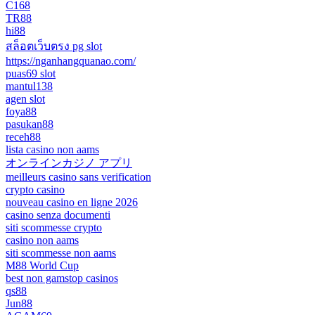
C168
TR88
hi88
สล็อตเว็บตรง pg slot
https://nganhangquanao.com/
puas69 slot
mantul138
agen slot
foya88
pasukan88
receh88
lista casino non aams
オンラインカジノ アプリ
meilleurs casino sans verification
crypto casino
nouveau casino en ligne 2026
casino senza documenti
siti scommesse crypto
casino non aams
siti scommesse non aams
M88 World Cup
best non gamstop casinos
qs88
Jun88