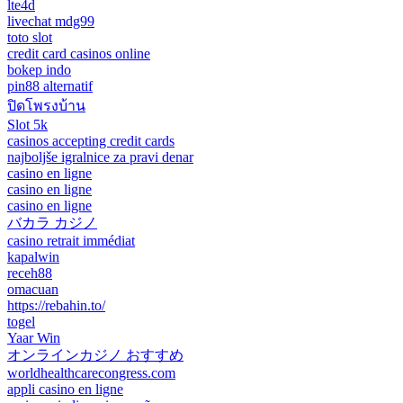
lte4d
livechat mdg99
toto slot
credit card casinos online
bokep indo
pin88 alternatif
ปิดโพรงบ้าน
Slot 5k
casinos accepting credit cards
najboljše igralnice za pravi denar
casino en ligne
casino en ligne
casino en ligne
バカラ カジノ
casino retrait immédiat
kapalwin
receh88
omacuan
https://rebahin.to/
togel
Yaar Win
オンラインカジノ おすすめ
worldhealthcarecongress.com
appli casino en ligne