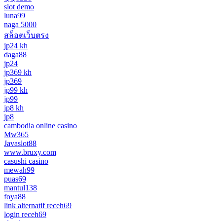
slot demo
luna99
naga 5000
สล็อตเว็บตรง
jp24 kh
daga88
jp24
jp369 kh
jp369
jp99 kh
jp99
jp8 kh
jp8
cambodia online casino
Mw365
Javaslot88
www.bruxy.com
casushi casino
mewah99
puas69
mantul138
foya88
link alternatif receh69
login receh69