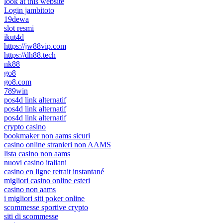
look at this website
Login jambitoto
19dewa
slot resmi
ikut4d
https://jw88vip.com
https://dh88.tech
nk88
go8
go8.com
789win
pos4d link alternatif
pos4d link alternatif
pos4d link alternatif
crypto casino
bookmaker non aams sicuri
casino online stranieri non AAMS
lista casino non aams
nuovi casino italiani
casino en ligne retrait instantané
migliori casino online esteri
casino non aams
i migliori siti poker online
scommesse sportive crypto
siti di scommesse