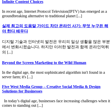
Infinite Content Choices
In recent age, Internet Protocol Television(IPTV) has emerged as a
groundbreaking alternative to traditional planet [...]
실제 최고의 도움말 가이드 차단 온라인 사기: 무엇 누구든 해
야 한다 배우다
디지털 기술과 인터넷의 발전은 우리의 일상 생활을 많은 부분
에서 변화시켰습니다. 하지만 이러한 발전과 함께 온라인먹튀
의 [...]
Beyond the Screen Marketing to the Wild Human
In the digital age, the most sophisticated algorithm isn't found in a
server farm; it's [...]
Five West Media Group – Creative Social Media & Design
Solutions for Businesses
In today’s digital age, businesses face increasing challenges when it
comes to standing out [...]