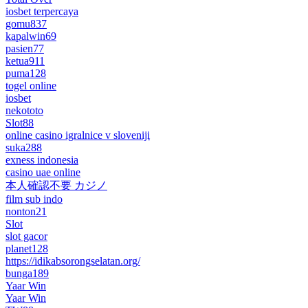
iosbet terpercaya
gomu837
kapalwin69
pasien77
ketua911
puma128
togel online
iosbet
nekototo
Slot88
online casino igralnice v sloveniji
suka288
exness indonesia
casino uae online
本人確認不要 カジノ
film sub indo
nonton21
Slot
slot gacor
planet128
https://idikabsorongselatan.org/
bunga189
Yaar Win
Yaar Win