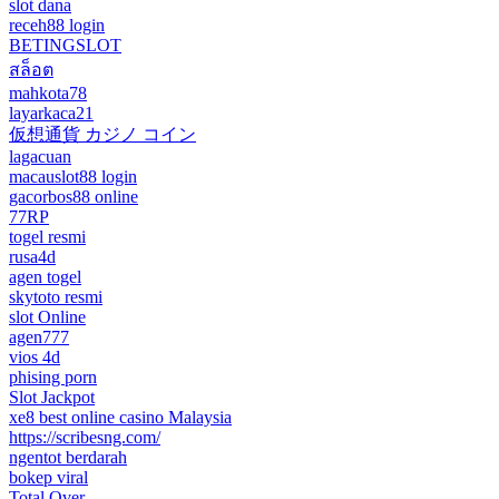
slot dana
receh88 login
BETINGSLOT
สล็อต
mahkota78
layarkaca21
仮想通貨 カジノ コイン
lagacuan
macauslot88 login
gacorbos88 online
77RP
togel resmi
rusa4d
agen togel
skytoto resmi
slot Online
agen777
vios 4d
phising porn
Slot Jackpot
xe8 best online casino Malaysia
https://scribesng.com/
ngentot berdarah
bokep viral
Total Over