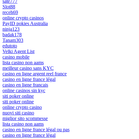
sate777
Slot88
receh69
online crypto casinos
PayID pokies Australia
ninja123
badak178
Tanam303
edutoto
Velki Agent List
casino mobile
lista casino non aams
meilleur casino sans KYC
casino en ligne argent reel france
casino en ligne france légal
casino en ligne francais
online casinos sin kyc
siti poker online
siti poker online
online crypto casino
nuovi siti casino
miglior sito scommesse
lista casino non aams
casino en ligne france légal ou pas
casino en ligne france légal