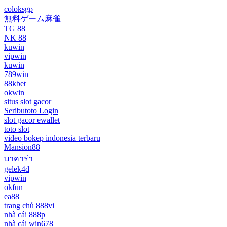
coloksgp
無料ゲーム麻雀
TG 88
NK 88
kuwin
vipwin
kuwin
789win
88kbet
okwin
situs slot gacor
Seributoto Login
slot gacor ewallet
toto slot
video bokep indonesia terbaru
Mansion88
บาคาร่า
gelek4d
vipwin
okfun
ea88
trang chủ 888vi
nhà cái 888p
nhà cái win678