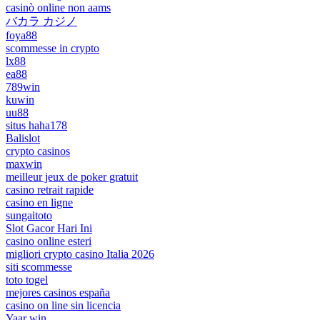
casinò online non aams
バカラ カジノ
foya88
scommesse in crypto
lx88
ea88
789win
kuwin
uu88
situs haha178
Balislot
crypto casinos
maxwin
meilleur jeux de poker gratuit
casino retrait rapide
casino en ligne
sungaitoto
Slot Gacor Hari Ini
casino online esteri
migliori crypto casino Italia 2026
siti scommesse
toto togel
mejores casinos españa
casino on line sin licencia
Yaar win