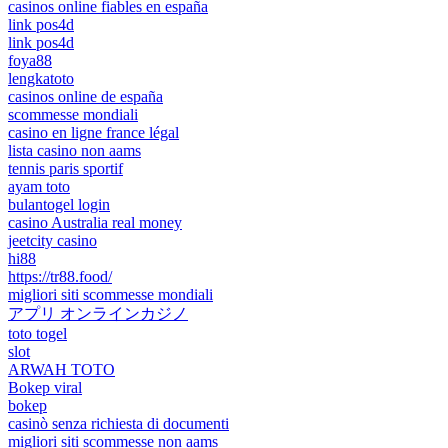
casinos online fiables en españa
link pos4d
link pos4d
foya88
lengkatoto
casinos online de españa
scommesse mondiali
casino en ligne france légal
lista casino non aams
tennis paris sportif
ayam toto
bulantogel login
casino Australia real money
jeetcity casino
hi88
https://tr88.food/
migliori siti scommesse mondiali
アプリ オンラインカジノ
toto togel
slot
ARWAH TOTO
Bokep viral
bokep
casinò senza richiesta di documenti
migliori siti scommesse non aams