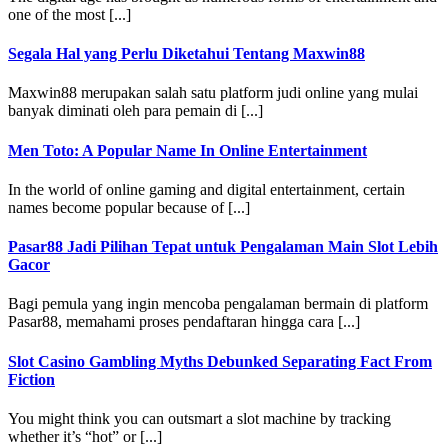
one of the most [...]
Segala Hal yang Perlu Diketahui Tentang Maxwin88
Maxwin88 merupakan salah satu platform judi online yang mulai
banyak diminati oleh para pemain di [...]
Men Toto: A Popular Name In Online Entertainment
In the world of online gaming and digital entertainment, certain
names become popular because of [...]
Pasar88 Jadi Pilihan Tepat untuk Pengalaman Main Slot Lebih
Gacor
Bagi pemula yang ingin mencoba pengalaman bermain di platform
Pasar88, memahami proses pendaftaran hingga cara [...]
Slot Casino Gambling Myths Debunked Separating Fact From
Fiction
You might think you can outsmart a slot machine by tracking
whether it’s “hot” or [...]