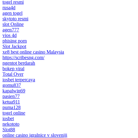
togel resmi
rusa4d
agen togel
skytoto resmi
slot Online
agen777
vios 4d
phising porn
Slot Jackpot
xe8 best online casino Malaysia
https://scribesng.com/
ngentot berdarah
bokep viral
Total Over
iosbet terpercaya
gomu837
kapalwin69
pasien77
ketua911
puma128
togel online
iosbet
nekototo
Slot88
online casino igralnice v sloveniji