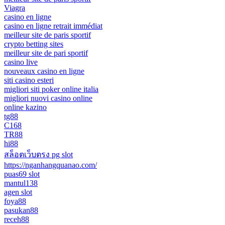
Viagra
casino en ligne
casino en ligne retrait immédiat
meilleur site de paris sportif
crypto betting sites
meilleur site de pari sportif
casino live
nouveaux casino en ligne
siti casino esteri
migliori siti poker online italia
migliori nuovi casino online
online kazino
tg88
C168
TR88
hi88
สล็อตเว็บตรง pg slot
https://nganhangquanao.com/
puas69 slot
mantul138
agen slot
foya88
pasukan88
receh88