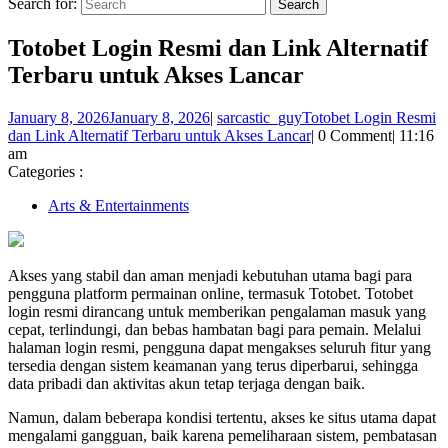
Search for:
Totobet Login Resmi dan Link Alternatif
Terbaru untuk Akses Lancar
January 8, 2026
January 8, 2026
|
sarcastic_guy
Totobet Login Resmi
dan Link Alternatif Terbaru untuk Akses Lancar
|
0 Comment
|
11:16
am
Categories :
Arts & Entertainments
Akses yang stabil dan aman menjadi kebutuhan utama bagi para
pengguna platform permainan online, termasuk Totobet. Totobet
login resmi dirancang untuk memberikan pengalaman masuk yang
cepat, terlindungi, dan bebas hambatan bagi para pemain. Melalui
halaman login resmi, pengguna dapat mengakses seluruh fitur yang
tersedia dengan sistem keamanan yang terus diperbarui, sehingga
data pribadi dan aktivitas akun tetap terjaga dengan baik.
Namun, dalam beberapa kondisi tertentu, akses ke situs utama dapat
mengalami gangguan, baik karena pemeliharaan sistem, pembatasan