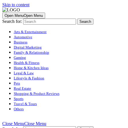
Skip to content
Open Menu
Open Menu
Search for:
Arts & Entertainment
Automotive
Business
Digital Marketing
Family & Relationship
Gaming
Health & Fitness
Home & Kitchen Ideas
Legal & Law
Lifestyle & Fashion
Pets
Real Estate
Shopping & Product Reviews
Sports
Travel & Tours
Others
Close Menu
Close Menu