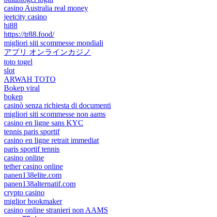
casino Australia real money
jeetcity casino
hi88
https://tr88.food/
migliori siti scommesse mondiali
アプリ オンラインカジノ
toto togel
slot
ARWAH TOTO
Bokep viral
bokep
casinò senza richiesta di documenti
migliori siti scommesse non aams
casino en ligne sans KYC
tennis paris sportif
casino en ligne retrait immediat
paris sportif tennis
casino online
tether casino online
panen138elite.com
panen138alternatif.com
crypto casino
miglior bookmaker
casino online stranieri non AAMS