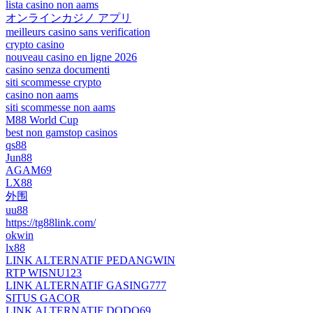
lista casino non aams
オンラインカジノ アプリ
meilleurs casino sans verification
crypto casino
nouveau casino en ligne 2026
casino senza documenti
siti scommesse crypto
casino non aams
siti scommesse non aams
M88 World Cup
best non gamstop casinos
qs88
Jun88
AGAM69
LX88
外围
uu88
https://tg88link.com/
okwin
lx88
LINK ALTERNATIF PEDANGWIN
RTP WISNU123
LINK ALTERNATIF GASING777
SITUS GACOR
LINK ALTERNATIF DODO69