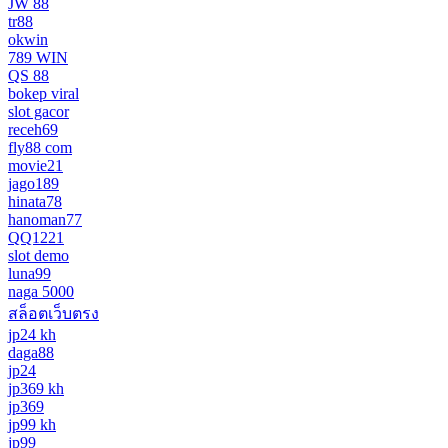
JW 88
tr88
okwin
789 WIN
QS 88
bokep viral
slot gacor
receh69
fly88 com
movie21
jago189
hinata78
hanoman77
QQ1221
slot demo
luna99
naga 5000
สล็อตเว็บตรง
jp24 kh
daga88
jp24
jp369 kh
jp369
jp99 kh
jp99