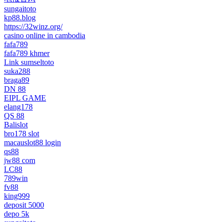
sungaitoto
kp88.blog
https://32winz.org/
casino online in cambodia
fafa789
fafa789 khmer
Link sumseltoto
suka288
braga89
DN 88
EIPL GAME
elang178
QS 88
Balislot
bro178 slot
macauslot88 login
qs88
jw88 com
LC88
789win
fv88
king999
deposit 5000
depo 5k