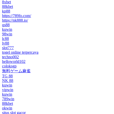
8xbet
88kbet
kp88
https://789fo.com/
https://nk888.io/
qs88
kuwin
98win
lc88
lv88
slot777
togel online terpercaya
techno002
helloworld102
coloksgp
無料ゲーム麻雀
TG 88
NK 88
kuwin
vipwin
kuwin
789win
88kbet
okwin
situs slot gacor