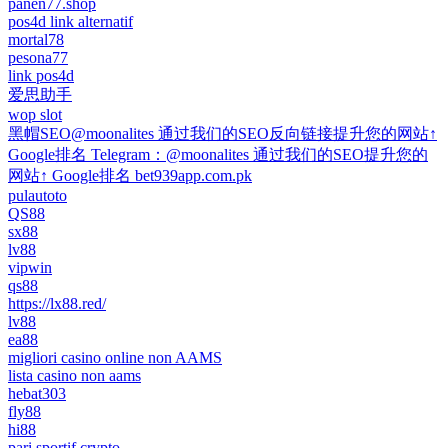
panen77.shop
pos4d link alternatif
mortal78
pesona77
link pos4d
爱思助手
wop slot
黑帽SEO@moonalites 通过我们的SEO反向链接提升您的网站↑
Google排名 Telegram：@moonalites 通过我们的SEO提升您的
网站↑ Google排名 bet939app.com.pk
pulautoto
QS88
sx88
lv88
vipwin
qs88
https://lx88.red/
lv88
ea88
migliori casino online non AAMS
lista casino non aams
hebat303
fly88
hi88
pari sportif crypto