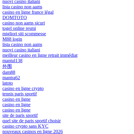
nuovi casino italiani
lista casino non aams
casino en ligne france légal
DOMTOTO
casino non aams sicuri
togel online resmi
migliori siti scommesse
M88 login
lista casino non aams
nuovi casino italiani
meilleur casino en ligne retrait immédiat
mantul138
外围
dam88
mantra62
latoto
casino en ligne crypto
tennis paris sportif
casino en ligne
casino en ligne
casino en ligne
site de paris sportif
quel site de paris sportif choisir
casino crypto sans KYC
nouveaux casinos en ligne 2026