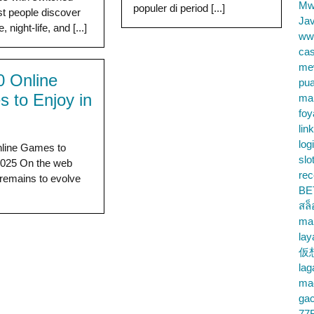
Mw
populer di period [...]
t people discover
Jav
 night-life, and [...]
ww
cas
me
0 Online
pu
 to Enjoy in
ma
foy
lin
log
nline Games to
slo
2025 On the web
rec
remains to evolve
BE
สล
ma
lay
仮
la
mac
gac
77