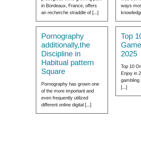
in Bordeaux, France, offers
ways mos
an recherche straddle of [...]
knowledge,
Pornography
Top 1
additionally,the
Games
Discipline in
2025
Habitual pattern
Top 10 O
Square
Enjoy in 
gambling 
Pornography has grown one
[...]
of the more important and
even frequently utilized
different online digital [...]