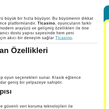
örü büyük bir hızla büyüyor. Bu büyümenin dikkat
nce platformlarıdır.
Tlcasino
, oyuncuların farklı
modern arayüzü ve gelişmiş özellikleri ile öne
llanıcı dostu yapısı sayesinde hem yeni
çin akıcı bir deneyim sağlar
Tlcasino
.
n Özellikleri
ip oyun seçenekleri sunar. Klasik eğlence
dar geniş bir yelpazeye sahiptir.
pısı
e güvenli veri koruma teknolojileri ile