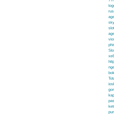
tog
ru
age
sky
slo
ag
vio
phi
Slo
xe8
htt
nge
bok
Tot
ios
go
kap
pa
ke
pu