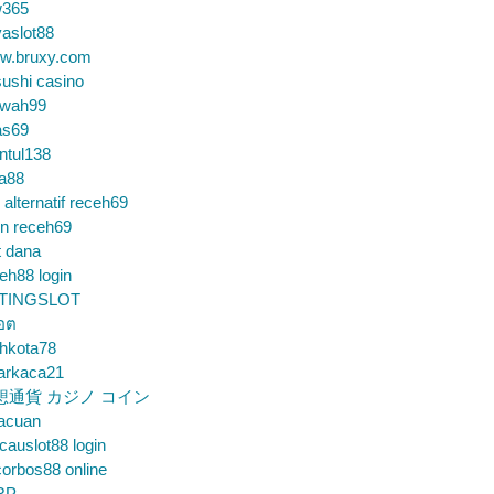
365
aslot88
w.bruxy.com
ushi casino
wah99
as69
ntul138
a88
k alternatif receh69
in receh69
t dana
eh88 login
TINGSLOT
็อต
hkota78
arkaca21
想通貨 カジノ コイン
gacuan
auslot88 login
orbos88 online
RP