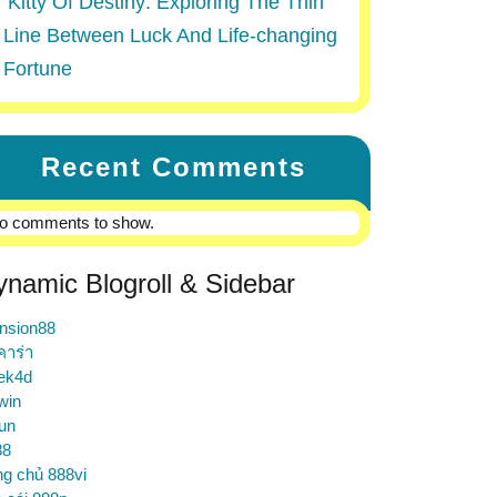
Kitty Of Destiny: Exploring The Thin
Line Between Luck And Life-changing
Fortune
Recent Comments
o comments to show.
ynamic Blogroll & Sidebar
nsion88
คาร่า
ek4d
win
un
88
ng chủ 888vi