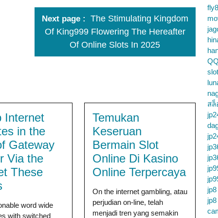
fly
The Stimulating Kingdom
mo
Next page
jag
Of King999 Flowering The Hereafter
hin
Of Online Slots In 2025
ha
QQ
slo
lun
na
สล็
jp2
 Internet
Temukan
da
es in the
Keseruan
jp2
of Gateway
Bermain Slot
jp3
or Via the
Online Di Kasino
jp3
jp9
net These
Online Terpercaya
jp9
s
jp8
On the internet gambling, atau
jp8
perjudian on-line, telah
onable word wide
cam
menjadi tren yang semakin
s with switched