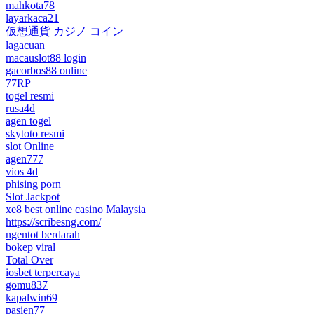
mahkota78
layarkaca21
仮想通貨 カジノ コイン
lagacuan
macauslot88 login
gacorbos88 online
77RP
togel resmi
rusa4d
agen togel
skytoto resmi
slot Online
agen777
vios 4d
phising porn
Slot Jackpot
xe8 best online casino Malaysia
https://scribesng.com/
ngentot berdarah
bokep viral
Total Over
iosbet terpercaya
gomu837
kapalwin69
pasien77