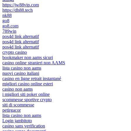
https://jw88vip.com
https://dh88.tech
nk88
go8
go8.com
789win
pos4d link alternatif
pos4d link alternatif
pos4d link alternatif
crypto casino
bookmaker non aams sicuri
casino online stranieri non AAMS
lista casino non aams
nuovi casino italiani
casino en ligne retrait instantané
migliori casino online esteri
casino non aams
i migliori siti poker online
scommesse sportive crypto
siti di scommesse
petirgacor
lista casino non aams
Login jambitoto
casino sans verification