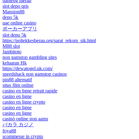
banteng merah
slot depo qris
Mansion88
depo 5k
uae online casino
ポーカーアプリ
slot depo 5k
https://poltekkesberau.org/sarat_rekom_sik.html
M88 slot
Jambitoto
non gamstop gambling sites
keluaran Hk
https://dewatogel.uk.com/
speedshack non gamstop casinos
pin88 alternatif
situs film online
casino en ligne retrait rapide
casino en ligne
casino en ligne crypto
casino en ligne
casino en ligne
casinò online non aams
バカラ カジノ
foya88
scommesse in crypto