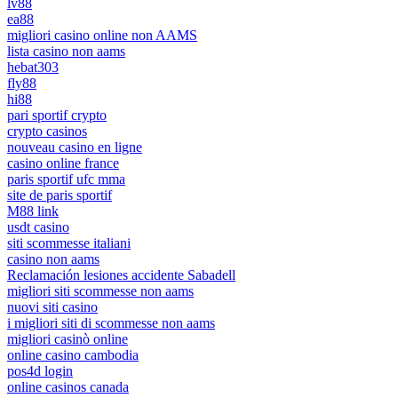
lv88
ea88
migliori casino online non AAMS
lista casino non aams
hebat303
fly88
hi88
pari sportif crypto
crypto casinos
nouveau casino en ligne
casino online france
paris sportif ufc mma
site de paris sportif
M88 link
usdt casino
siti scommesse italiani
casino non aams
Reclamación lesiones accidente Sabadell
migliori siti scommesse non aams
nuovi siti casino
i migliori siti di scommesse non aams
migliori casinò online
online casino cambodia
pos4d login
online casinos canada