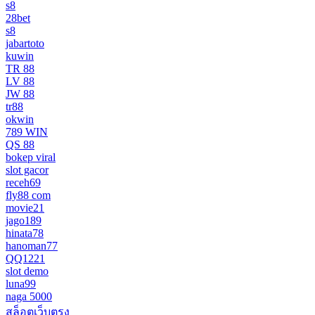
s8
28bet
s8
jabartoto
kuwin
TR 88
LV 88
JW 88
tr88
okwin
789 WIN
QS 88
bokep viral
slot gacor
receh69
fly88 com
movie21
jago189
hinata78
hanoman77
QQ1221
slot demo
luna99
naga 5000
สล็อตเว็บตรง