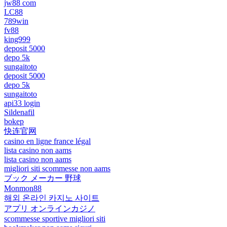
jw88 com
LC88
789win
fv88
king999
deposit 5000
depo 5k
sungaitoto
deposit 5000
depo 5k
sungaitoto
api33 login
Sildenafil
bokep
快连官网
casino en ligne france légal
lista casino non aams
lista casino non aams
migliori siti scommesse non aams
ブック メーカー 野球
Monmon88
해외 온라인 카지노 사이트
アプリ オンラインカジノ
scommesse sportive migliori siti