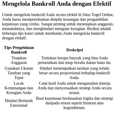
Mengelola Bankroll Anda dengan Efektif
Untuk mengelola bankroll Anda secara efektif di Situs Togel Online,
Anda harus memprioritaskan disiplin keuangan dan pengambilan
keputusan yang cerdas. Sangat penting untuk menetapkan anggaran,
mematuhinya, dan menghindari mengejar kerugian. Berikut adalah
beberapa tips kunci untuk membantu Anda mengelola bankroll
dengan efektif:
Tips Pengelolaan
Deskripsi
Bankroll
Tetapkan
Tentukan berapa banyak yang bisa Anda
Anggaran
pertaruhkan dan tetap berada dalam batas itu.
Gunakan Ukuran
Hindari menempatkan taruhan yang terlalu
Taruhan yang
besar secara proporsional terhadap bankroll
Tepat
Anda.
Lacak
Catat hasil Anda untuk menganalisis kinerja
Kemenangan dan
Anda dan menyesuaikan strategi Anda secara
Kerugian Anda
sesuai.
Buat keputusan berdasarkan logika dan strategi
Hindari Bertaruh
daripada emosi seperti frustrasi atau
Emosional
kegembiraan.