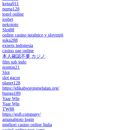
ketua911
puma128
togel online
iosbet
nekototo
Slot88
online casino igralnice v sloveniji
suka288
exness indonesia
casino uae online
本人確認不要 カジノ
film sub indo
nonton21
Slot
slot gacor
planet128
https://idikabsorongselatan.org/
bunga189
Yaar Win
Yaar Win
TW88
https://go8.company/
amanahtoto login
migliori casino online Italia
casinò online non aams