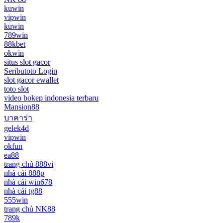
kuwin
vipwin
kuwin
789win
88kbet
okwin
situs slot gacor
Seributoto Login
slot gacor ewallet
toto slot
video bokep indonesia terbaru
Mansion88
บาคาร่า
gelek4d
vipwin
okfun
ea88
trang chủ 888vi
nhà cái 888p
nhà cái win678
nhà cái tg88
555win
trang chủ NK88
789k