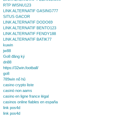
RTP WISNU123
LINK ALTERNATIF GASING777
SITUS GACOR
LINK ALTERNATIF DODO69
LINK ALTERNATIF BENTO123
LINK ALTERNATIF FENDY188
LINK ALTERNATIF BATIK77
kuwin
jw88
Go8 đăng ký
dn88
https://32win.football/
go8
789win nổ hũ
casino crypto liste
casinò non aams
casino en ligne france légal
casinos online fiables en españa
link pos4d
link pos4d