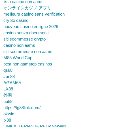
lista casino non aams
オンラインカジノ アプリ
meilleurs casino sans verification
crypto casino
nouveau casino en ligne 2026
casino senza documenti
siti scommesse crypto
casino non aams
siti scommesse non aams
M88 World Cup
best non gamstop casinos
qs88
Jun88
AGAM69
LX88
外围
uu88
https://tg88link.com/
okwin
lx88
LINK ALTERNATIF PEDANGWIN