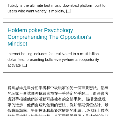
Tubidy is the ultimate fast music download platform built for
users who want variety, simplicity, [...]
Holdem poker Psychology
Comprehending The Opposition’s
Mindset
Internet betting includes fast cultivated to a multi-billion-
dollar field, presenting buffs everywhere an opportunity
activate [...]
範圍思維是區分初學者和中級玩家的另一個重要想法。熟練
的玩家不會試圖將挑戰者放在一手特定的手牌上，而是會考
慮對手根據他們的活動可能擁有的全部手牌。 隨著遊戲玩
家的進步，他們會遇到創新的想法，例如預期價值估計、最
低防禦頻率、平衡技術和基於求解器的訓練。現代線上撲克