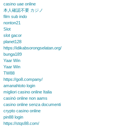
casino uae online
本人確認不要 カジノ
film sub indo
nonton21
Slot
slot gacor
planet128
https://idikabsorongselatan.org/
bunga189
Yaar Win
Yaar Win
TW88
https://go8.company/
amanahtoto login
migliori casino online Italia
casinò online non aams
casino online senza documenti
crypto casino online
pin88 login
https://stqs88.com/