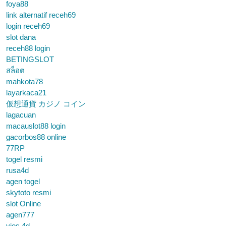
foya88
link alternatif receh69
login receh69
slot dana
receh88 login
BETINGSLOT
สล็อต
mahkota78
layarkaca21
仮想通貨 カジノ コイン
lagacuan
macauslot88 login
gacorbos88 online
77RP
togel resmi
rusa4d
agen togel
skytoto resmi
slot Online
agen777
vios 4d