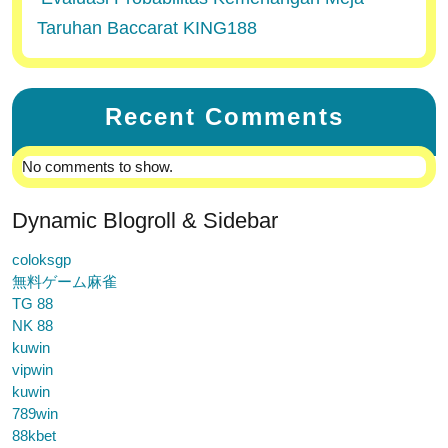
Taruhan Baccarat KING188
Recent Comments
No comments to show.
Dynamic Blogroll & Sidebar
coloksgp
無料ゲーム麻雀
TG 88
NK 88
kuwin
vipwin
kuwin
789win
88kbet