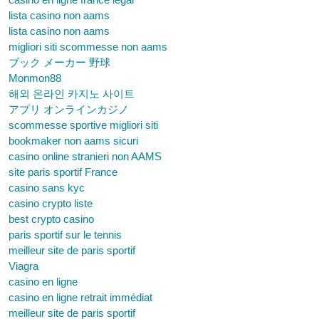
lista casino non aams
lista casino non aams
migliori siti scommesse non aams
ブック メーカー 野球
Monmon88
해외 온라인 카지노 사이트
アプリ オンラインカジノ
scommesse sportive migliori siti
bookmaker non aams sicuri
casino online stranieri non AAMS
site paris sportif France
casino sans kyc
casino crypto liste
best crypto casino
paris sportif sur le tennis
meilleur site de paris sportif
Viagra
casino en ligne
casino en ligne retrait immédiat
meilleur site de paris sportif