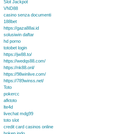
Slot Jackpot
VND88
casino senza documenti
188bet
https://gaza88ai.id
solusiwin daftar
hd porno
totobet login
https://jw88.to/
https://wedqs88.com/
https://nk88.onl/
https://98winlive.com/
https://789winss.net/
Toto
pokercc
afktoto
lte4d
livechat mdg99
toto slot
credit card casinos online
bokep indo