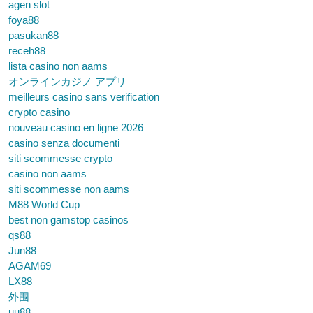
agen slot
foya88
pasukan88
receh88
lista casino non aams
オンラインカジノ アプリ
meilleurs casino sans verification
crypto casino
nouveau casino en ligne 2026
casino senza documenti
siti scommesse crypto
casino non aams
siti scommesse non aams
M88 World Cup
best non gamstop casinos
qs88
Jun88
AGAM69
LX88
外围
uu88