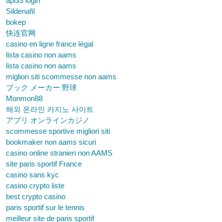
api33 login
Sildenafil
bokep
快连官网
casino en ligne france légal
lista casino non aams
lista casino non aams
migliori siti scommesse non aams
ブック メーカー 野球
Monmon88
해외 온라인 카지노 사이트
アプリ オンラインカジノ
scommesse sportive migliori siti
bookmaker non aams sicuri
casino online stranieri non AAMS
site paris sportif France
casino sans kyc
casino crypto liste
best crypto casino
paris sportif sur le tennis
meilleur site de paris sportif