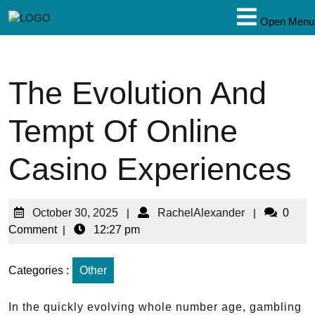
Open Menu
The Evolution And
Tempt Of Online
Casino Experiences
October 30, 2025
|
RachelAlexander
|
0
Comment
|
12:27 pm
Categories :
Other
In the quickly evolving whole number age, gambling