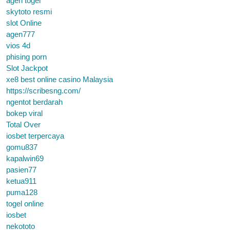
agen togel
skytoto resmi
slot Online
agen777
vios 4d
phising porn
Slot Jackpot
xe8 best online casino Malaysia
https://scribesng.com/
ngentot berdarah
bokep viral
Total Over
iosbet terpercaya
gomu837
kapalwin69
pasien77
ketua911
puma128
togel online
iosbet
nekototo