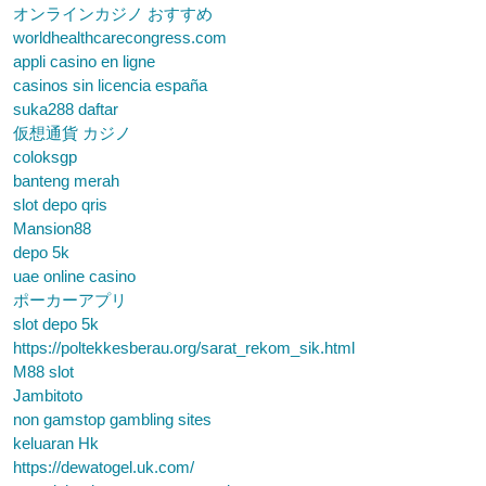
オンラインカジノ おすすめ
worldhealthcarecongress.com
appli casino en ligne
casinos sin licencia españa
suka288 daftar
仮想通貨 カジノ
coloksgp
banteng merah
slot depo qris
Mansion88
depo 5k
uae online casino
ポーカーアプリ
slot depo 5k
https://poltekkesberau.org/sarat_rekom_sik.html
M88 slot
Jambitoto
non gamstop gambling sites
keluaran Hk
https://dewatogel.uk.com/