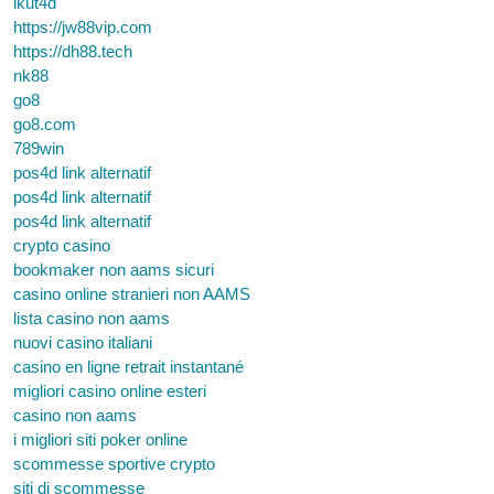
ikut4d
https://jw88vip.com
https://dh88.tech
nk88
go8
go8.com
789win
pos4d link alternatif
pos4d link alternatif
pos4d link alternatif
crypto casino
bookmaker non aams sicuri
casino online stranieri non AAMS
lista casino non aams
nuovi casino italiani
casino en ligne retrait instantané
migliori casino online esteri
casino non aams
i migliori siti poker online
scommesse sportive crypto
siti di scommesse