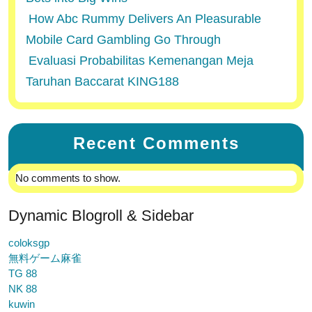
How Abc Rummy Delivers An Pleasurable
Mobile Card Gambling Go Through
Evaluasi Probabilitas Kemenangan Meja
Taruhan Baccarat KING188
Recent Comments
No comments to show.
Dynamic Blogroll & Sidebar
coloksgp
無料ゲーム麻雀
TG 88
NK 88
kuwin