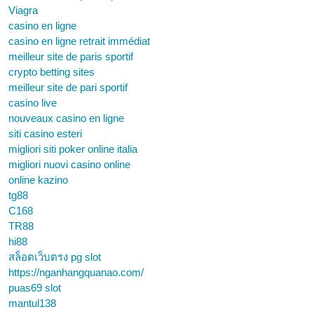
Viagra
casino en ligne
casino en ligne retrait immédiat
meilleur site de paris sportif
crypto betting sites
meilleur site de pari sportif
casino live
nouveaux casino en ligne
siti casino esteri
migliori siti poker online italia
migliori nuovi casino online
online kazino
tg88
C168
TR88
hi88
สล็อตเว็บตรง pg slot
https://nganhangquanao.com/
puas69 slot
mantul138