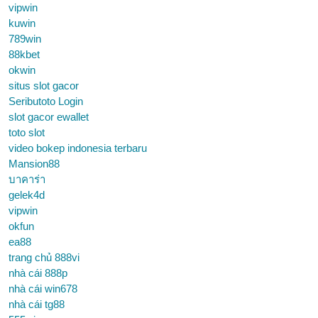
vipwin
kuwin
789win
88kbet
okwin
situs slot gacor
Seributoto Login
slot gacor ewallet
toto slot
video bokep indonesia terbaru
Mansion88
บาคาร่า
gelek4d
vipwin
okfun
ea88
trang chủ 888vi
nhà cái 888p
nhà cái win678
nhà cái tg88