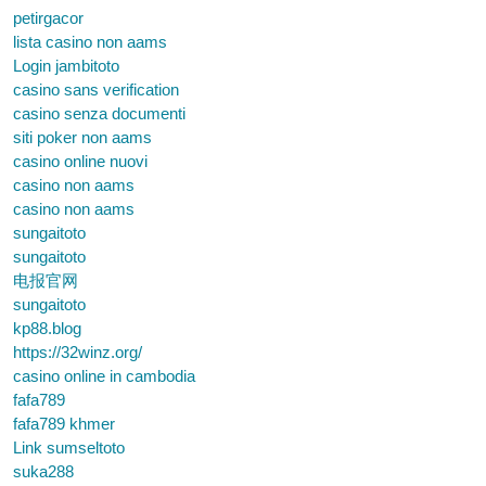
petirgacor
lista casino non aams
Login jambitoto
casino sans verification
casino senza documenti
siti poker non aams
casino online nuovi
casino non aams
casino non aams
sungaitoto
sungaitoto
电报官网
sungaitoto
kp88.blog
https://32winz.org/
casino online in cambodia
fafa789
fafa789 khmer
Link sumseltoto
suka288