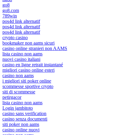
go8
go8.com
789win
pos4d link alternatif
pos4d link alternatif
pos4d link alternatif
crypto casino
bookmaker non aams sicuri
casino online stranieri non AAMS
lista casino non aams
nuovi casino italiani
casino en ligne retrait instantané
migliori casino online esteri
casino non aams
i migliori siti poker online
scommesse sportive crypto
siti di scommesse
petirgacor
lista casino non aams
Login jambitoto
casino sans verification
casino senza documenti
siti poker non aams
casino online nuovi