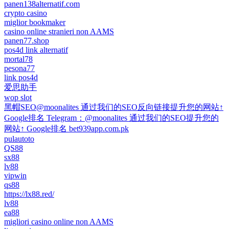
panen138alternatif.com
crypto casino
miglior bookmaker
casino online stranieri non AAMS
panen77.shop
pos4d link alternatif
mortal78
pesona77
link pos4d
爱思助手
wop slot
黑帽SEO@moonalites 通过我们的SEO反向链接提升您的网站↑
Google排名 Telegram：@moonalites 通过我们的SEO提升您的
网站↑ Google排名 bet939app.com.pk
pulautoto
QS88
sx88
lv88
vipwin
qs88
https://lx88.red/
lv88
ea88
migliori casino online non AAMS