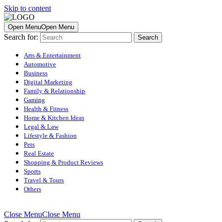
Skip to content
Open Menu
Open Menu
Search for:
Arts & Entertainment
Automotive
Business
Digital Marketing
Family & Relationship
Gaming
Health & Fitness
Home & Kitchen Ideas
Legal & Law
Lifestyle & Fashion
Pets
Real Estate
Shopping & Product Reviews
Sports
Travel & Tours
Others
Close Menu
Close Menu