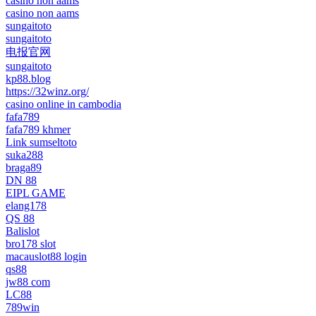
casino non aams
casino non aams
sungaitoto
sungaitoto
电报官网
sungaitoto
kp88.blog
https://32winz.org/
casino online in cambodia
fafa789
fafa789 khmer
Link sumseltoto
suka288
braga89
DN 88
EIPL GAME
elang178
QS 88
Balislot
bro178 slot
macauslot88 login
qs88
jw88 com
LC88
789win