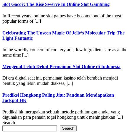
Slot Gacor: The Rise Swerve In Online Slot Gambling
In Recent years, online slot games have become one of the most
popular forms of [...]
Celebrating The Unseen Magic Of Jelly’s Molecular Trip The
Light Fantastic
In the worldly concern of cookery arts, few ingredients are as at the
same time [...]
Mengenal Lebih Dekat Permainan Slot Online di Indonesia
Di era digital saat ini, permainan kasino telah berubah menjadi
bentuk yang lebih mudah diakses, [...]
Prediksi Hongkong Paling Jitu: Panduan Mendapatkan
Jackpot HK
Prediksi hk merupakan sebuah metode perhitungan angka yang
digunakan para pemain togel hongkong untuk meningkatkan [...]
Search
Search