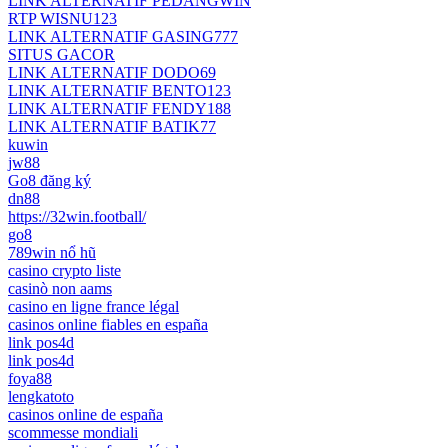
LINK ALTERNATIF PEDANGWIN
RTP WISNU123
LINK ALTERNATIF GASING777
SITUS GACOR
LINK ALTERNATIF DODO69
LINK ALTERNATIF BENTO123
LINK ALTERNATIF FENDY188
LINK ALTERNATIF BATIK77
kuwin
jw88
Go8 đăng ký
dn88
https://32win.football/
go8
789win nổ hũ
casino crypto liste
casinò non aams
casino en ligne france légal
casinos online fiables en españa
link pos4d
link pos4d
foya88
lengkatoto
casinos online de españa
scommesse mondiali