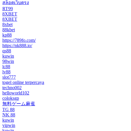
สล็อตเว็บตรง
RT99
8XBET
8XBET
8xbet
88kbet
kp88
https://789fo.com/
https://nk888.io/
qs88
kuwin
98win
lc88
lv88
slot777
togel online terpercaya
techno002
helloworld102
coloksgp
無料ゲーム麻雀
TG 88
NK 88
kuwin
vipwin
kuwin