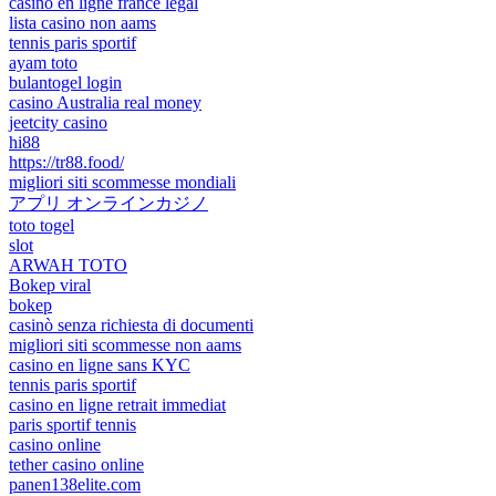
casino en ligne france légal
lista casino non aams
tennis paris sportif
ayam toto
bulantogel login
casino Australia real money
jeetcity casino
hi88
https://tr88.food/
migliori siti scommesse mondiali
アプリ オンラインカジノ
toto togel
slot
ARWAH TOTO
Bokep viral
bokep
casinò senza richiesta di documenti
migliori siti scommesse non aams
casino en ligne sans KYC
tennis paris sportif
casino en ligne retrait immediat
paris sportif tennis
casino online
tether casino online
panen138elite.com