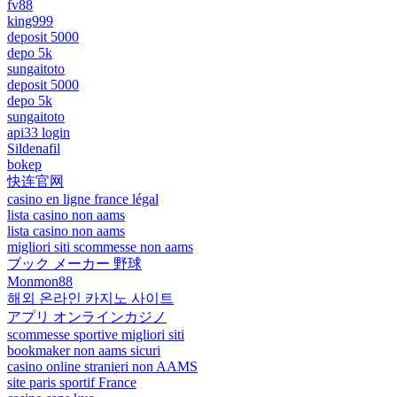
fv88
king999
deposit 5000
depo 5k
sungaitoto
deposit 5000
depo 5k
sungaitoto
api33 login
Sildenafil
bokep
快连官网
casino en ligne france légal
lista casino non aams
lista casino non aams
migliori siti scommesse non aams
ブック メーカー 野球
Monmon88
해외 온라인 카지노 사이트
アプリ オンラインカジノ
scommesse sportive migliori siti
bookmaker non aams sicuri
casino online stranieri non AAMS
site paris sportif France