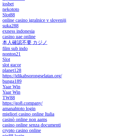
iosbet
nekototo
Slot88
online casino igralnice v sloveniji
suka288
exness indonesia
casino uae online
本人確認不要 カジノ
film sub indo
nonton21
Slot
slot gacor
planet128
https://idikabsorongselatan.org/
bunga189
Yaar Win
Yaar Win
TW88
https://go8.company/
amanahtoto login
migliori casino online Italia
casinò online non aams
casino online senza documenti
crypto casino online
pin88 login