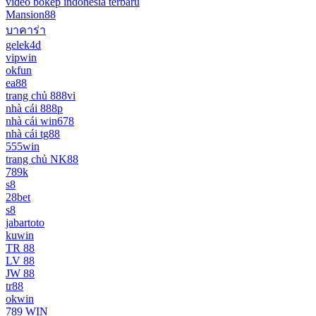
video bokep indonesia terbaru
Mansion88
บาคาร่า
gelek4d
vipwin
okfun
ea88
trang chủ 888vi
nhà cái 888p
nhà cái win678
nhà cái tg88
555win
trang chủ NK88
789k
s8
28bet
s8
jabartoto
kuwin
TR 88
LV 88
JW 88
tr88
okwin
789 WIN