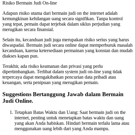
Risiko Bermain Judi On-line
Adapun risiko utama dari bermain judi on the internet adalah
kemungkinan kehilangan uang secara signifikan. Tanpa kontrol
yang tepat, pemain dapat terjebak dalam siklus perjudian yang
merugikan secara finansial.
Selain itu, kecanduan judi juga merupakan risiko serius yang harus
diwaspadai. Bermain judi secara online dapat memperburuk masalah
kecanduan, karena ketersediaan permainan yang konstan dan mudah
diakses kapan pun.
Terakhir, ada risiko keamanan dan privasi yang perlu
dipertimbangkan. Terlibat dalam system judi on-line yang tidak
terpercaya dapat mengakibatkan pencurian data pribadi atau
keuangan, serta penipuan yang merugikan pemain.
Suggestions Bertanggung Jawab dalam Bermain
Judi Online.
Tetapkan Batas Waktu dan Uang: Saat bermain judi on the
internet, penting untuk menetapkan batas waktu dan uang
yang akan Anda habiskan. Hindari bermain terlalu lama atau
menggunakan uang lebih dari yang Anda mampu.