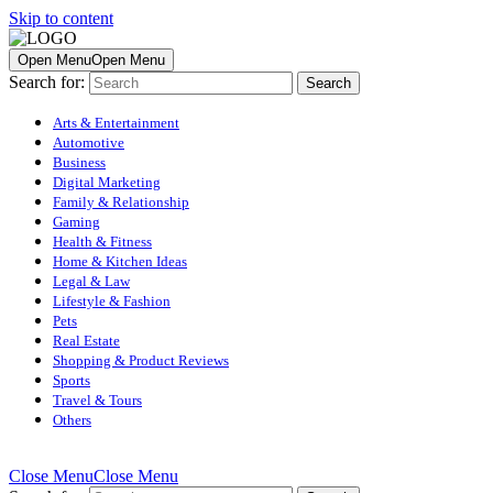
Skip to content
Open Menu
Open Menu
Search for:
Arts & Entertainment
Automotive
Business
Digital Marketing
Family & Relationship
Gaming
Health & Fitness
Home & Kitchen Ideas
Legal & Law
Lifestyle & Fashion
Pets
Real Estate
Shopping & Product Reviews
Sports
Travel & Tours
Others
Close Menu
Close Menu