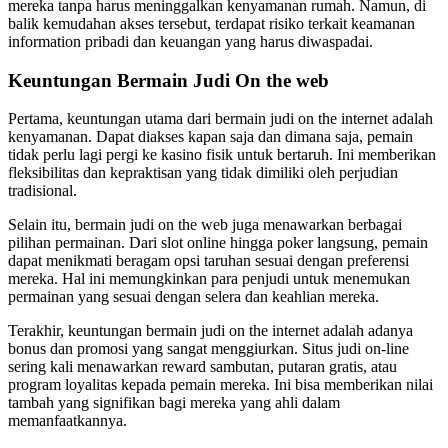
mereka tanpa harus meninggalkan kenyamanan rumah. Namun, di
balik kemudahan akses tersebut, terdapat risiko terkait keamanan
information pribadi dan keuangan yang harus diwaspadai.
Keuntungan Bermain Judi On the web
Pertama, keuntungan utama dari bermain judi on the internet adalah
kenyamanan. Dapat diakses kapan saja dan dimana saja, pemain
tidak perlu lagi pergi ke kasino fisik untuk bertaruh. Ini memberikan
fleksibilitas dan kepraktisan yang tidak dimiliki oleh perjudian
tradisional.
Selain itu, bermain judi on the web juga menawarkan berbagai
pilihan permainan. Dari slot online hingga poker langsung, pemain
dapat menikmati beragam opsi taruhan sesuai dengan preferensi
mereka. Hal ini memungkinkan para penjudi untuk menemukan
permainan yang sesuai dengan selera dan keahlian mereka.
Terakhir, keuntungan bermain judi on the internet adalah adanya
bonus dan promosi yang sangat menggiurkan. Situs judi on-line
sering kali menawarkan reward sambutan, putaran gratis, atau
program loyalitas kepada pemain mereka. Ini bisa memberikan nilai
tambah yang signifikan bagi mereka yang ahli dalam
memanfaatkannya.