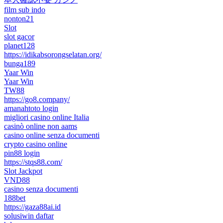
film sub indo
nonton21
Slot
slot gacor
planet128
https://idikabsorongselatan.org/
bunga189
Yaar Win
Yaar Win
TW88
https://go8.company/
amanahtoto login
migliori casino online Italia
casinò online non aams
casino online senza documenti
crypto casino online
pin88 login
https://stqs88.com/
Slot Jackpot
VND88
casino senza documenti
188bet
https://gaza88ai.id
solusiwin daftar