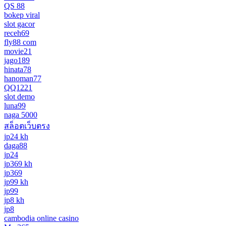
QS 88
bokep viral
slot gacor
receh69
fly88 com
movie21
jago189
hinata78
hanoman77
QQ1221
slot demo
luna99
naga 5000
สล็อตเว็บตรง
jp24 kh
daga88
jp24
jp369 kh
jp369
jp99 kh
jp99
jp8 kh
jp8
cambodia online casino