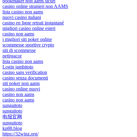
bookmaker non aams sicuri
casino online stranieri non AAMS
lista casino non aams
nuovi casino italiani
casino en ligne retrait instantané
migliori casino online esteri
casino non aams
i migliori siti poker online
scommesse sportive crypto
siti di scommesse
petirgacor
lista casino non aams
Login jambitoto
casino sans verification
casino senza documenti
siti poker non aams
casino online nuovi
casino non aams
casino non aams
sungaitoto
sungaitoto
电报官网
sungaitoto
kp88.blog
https://32winz.org/