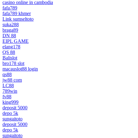
casino online in cambodia
fafa789
fafa789 khmer
Link sumseltoto
suka288
braga89
DN 88
EIPL GAME
elang178
QS 88
Balislot
bro178 slot
macauslot88 login
qs88
jw88 com
LC88
789win
fv88
king999
deposit 5000
depo 5k
sungaitoto
deposit 5000
depo 5k
sungaitoto