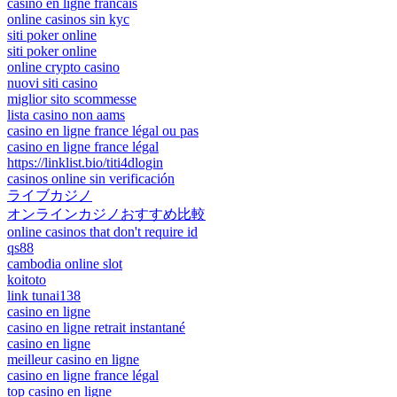
casino en ligne francais
online casinos sin kyc
siti poker online
siti poker online
online crypto casino
nuovi siti casino
miglior sito scommesse
lista casino non aams
casino en ligne france légal ou pas
casino en ligne france légal
https://linklist.bio/titi4dlogin
casinos online sin verificación
ライブカジノ
オンラインカジノおすすめ比較
online casinos that don't require id
qs88
cambodia online slot
koitoto
link tunai138
casino en ligne
casino en ligne retrait instantané
casino en ligne
meilleur casino en ligne
casino en ligne france légal
top casino en ligne