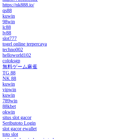
https://nk888.io/
qs88
kuwin
98win
lc88
lv88
slot777
togel online terpercaya
techno002
helloworld102
coloksgp
無料ゲーム麻雀
TG 88
NK 88
kuwin
vipwin
kuwin
789win
88kbet
okwin
situs slot gacor
Seributoto Login
slot gacor ewallet
toto slot