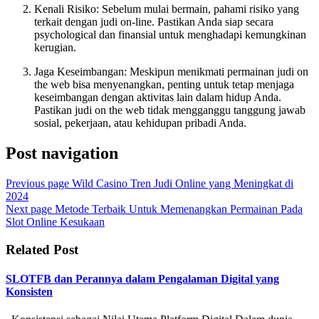
Kenali Risiko: Sebelum mulai bermain, pahami risiko yang
terkait dengan judi on-line. Pastikan Anda siap secara
psychological dan finansial untuk menghadapi kemungkinan
kerugian.
Jaga Keseimbangan: Meskipun menikmati permainan judi on
the web bisa menyenangkan, penting untuk tetap menjaga
keseimbangan dengan aktivitas lain dalam hidup Anda.
Pastikan judi on the web tidak mengganggu tanggung jawab
sosial, pekerjaan, atau kehidupan pribadi Anda.
Post navigation
Previous page
Wild Casino Tren Judi Online yang Meningkat di
2024
Next page
Metode Terbaik Untuk Memenangkan Permainan Pada
Slot Online Kesukaan
Related Post
SLOTFB dan Perannya dalam Pengalaman Digital yang
Konsisten