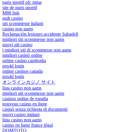
paris sportif ufc mma
site de paris sportif
M88 link
usdt casino
siti scommesse italiani
casino non aams
Reclamación lesiones accidente Sabadell
migliori siti scommesse non aams
nuovi siti casino
i migliori siti di scommesse non aams
migliori casinò online
online casino cambodia
pos4d login
online casinos canada
pos4d login
オンラインカジノ サイト
lista casino non aams
migliori siti scommesse non aams
casinos online de españa
nouveau casino en ligne
casinò senza richiesta di documenti
nuovi casino italiani
lista casino non aams
casino en ligne france légal
DOMTOTO