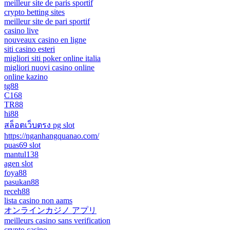
meilleur site de paris sportif
crypto betting sites
meilleur site de pari sportif
casino live
nouveaux casino en ligne
siti casino esteri
migliori siti poker online italia
migliori nuovi casino online
online kazino
tg88
C168
TR88
hi88
สล็อตเว็บตรง pg slot
https://nganhangquanao.com/
puas69 slot
mantul138
agen slot
foya88
pasukan88
receh88
lista casino non aams
オンラインカジノ アプリ
meilleurs casino sans verification
crypto casino