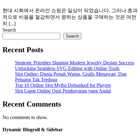
현대 사회에서 온라인 쇼핑은 일상이 되었습니다. 그러나 효과
적으로 비용을 절감하면서 원하는 상품을 구매하는 것은 여전
히 [...]
Search
Search
Recent Posts
Strategic Priorities Shaping Modern Jewelry Design Success
Unlocking Seamless SVG Editing with Online Tools
Slot Online: Dunia Penuh Warna, Grafis Menawan, Dan
Peluang Tak Terduga
Top 10 Online Slot Myths Debunked for Players
Slot Game Online Opsi Pembayaran yang Andal
Recent Comments
No comments to show.
Dynamic Blogroll & Sidebar