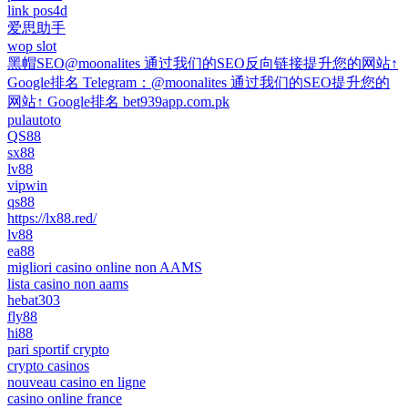
link pos4d
爱思助手
wop slot
黑帽SEO@moonalites 通过我们的SEO反向链接提升您的网站↑
Google排名 Telegram：@moonalites 通过我们的SEO提升您的
网站↑ Google排名 bet939app.com.pk
pulautoto
QS88
sx88
lv88
vipwin
qs88
https://lx88.red/
lv88
ea88
migliori casino online non AAMS
lista casino non aams
hebat303
fly88
hi88
pari sportif crypto
crypto casinos
nouveau casino en ligne
casino online france