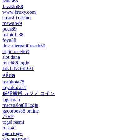
Mw365
Javaslot88
www.bruxy.com
casushi casino
mewah99
puas69
mantul138
foya88
link alternatif receh69
login receh69
slot dana
receh88 login
BETINGSLOT
สล็อต
mahkota78
layarkaca21
仮想通貨 カジノ コイン
lagacuan
macauslot88 login
gacorbos88 online
77RP
togel resmi
rusa4d
agen togel
skytoto resmi