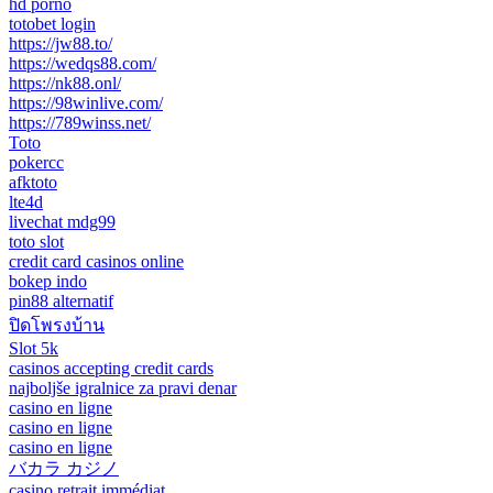
hd porno
totobet login
https://jw88.to/
https://wedqs88.com/
https://nk88.onl/
https://98winlive.com/
https://789winss.net/
Toto
pokercc
afktoto
lte4d
livechat mdg99
toto slot
credit card casinos online
bokep indo
pin88 alternatif
ปิดโพรงบ้าน
Slot 5k
casinos accepting credit cards
najboljše igralnice za pravi denar
casino en ligne
casino en ligne
casino en ligne
バカラ カジノ
casino retrait immédiat