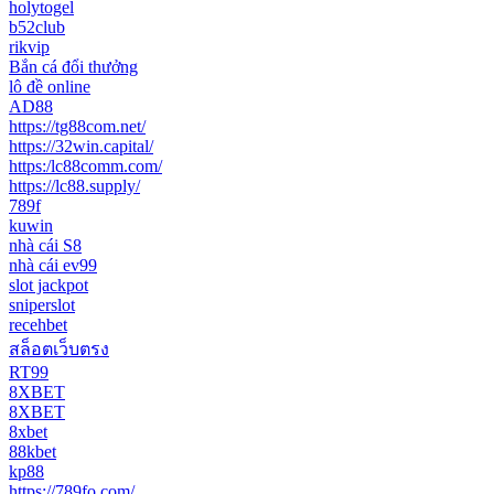
holytogel
b52club
rikvip
Bắn cá đổi thưởng
lô đề online
AD88
https://tg88com.net/
https://32win.capital/
https:/lc88comm.com/
https://lc88.supply/
789f
kuwin
nhà cái S8
nhà cái ev99
slot jackpot
sniperslot
recehbet
สล็อตเว็บตรง
RT99
8XBET
8XBET
8xbet
88kbet
kp88
https://789fo.com/