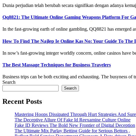
Dunia perjudian telah berubah secara signifikan dengan adanya kemajua
Qq8821: The Ultimate Online Gaming Weapons Platform For Ga
In the fast-growing earth of online gambling, QQ8821 has emerged as
How To Find The Najlep Ie Online Kas No: Your Guide To The 
In now’s fast-growing integer worldly concern, online casinos have 
The Best Massage Techniques for Business Travelers
Business trips can be both exciting and exhausting. The busyness of tr
Search
Search
Recent Posts
Mastering Hoops Dissipated Through Hurt Strategies And Suref
The Deceptive Allure Of Fake Id Reexamine Culture Online
Fake ID Reviews The Bold New Frontier of Digital Deception
The Ultimate Mix Parlay Betting Guide for Serious Bettors ,