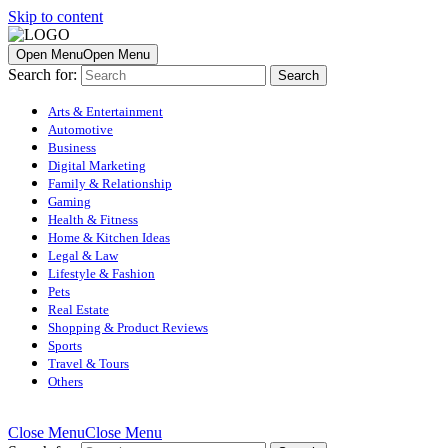
Skip to content
Open Menu
Open Menu
Search for:
Arts & Entertainment
Automotive
Business
Digital Marketing
Family & Relationship
Gaming
Health & Fitness
Home & Kitchen Ideas
Legal & Law
Lifestyle & Fashion
Pets
Real Estate
Shopping & Product Reviews
Sports
Travel & Tours
Others
Close Menu
Close Menu