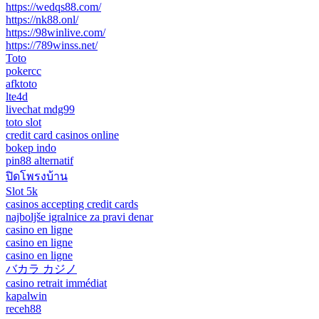
https://wedqs88.com/
https://nk88.onl/
https://98winlive.com/
https://789winss.net/
Toto
pokercc
afktoto
lte4d
livechat mdg99
toto slot
credit card casinos online
bokep indo
pin88 alternatif
ปิดโพรงบ้าน
Slot 5k
casinos accepting credit cards
najboljše igralnice za pravi denar
casino en ligne
casino en ligne
casino en ligne
バカラ カジノ
casino retrait immédiat
kapalwin
receh88