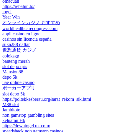
omacuan
https://rebahin.to/
togel
Yaar Win
オンラインカジノ おすすめ
worldhealthcarecongress.com
appli casino en ligne
casinos sin licencia españa
suka288 daftar
仮想通貨 カジノ
coloksgp
banteng merah
slot depo qris
Mansion88
depo 5k
uae online casino
ポーカーアプリ
slot depo 5k
https://poltekkesberau.org/sarat_rekom_sik.html
M88 slot
Jambitoto
non gamstop gambling sites
keluaran Hk
https://dewatogel.uk.com/
speedshack non gamstop casinos