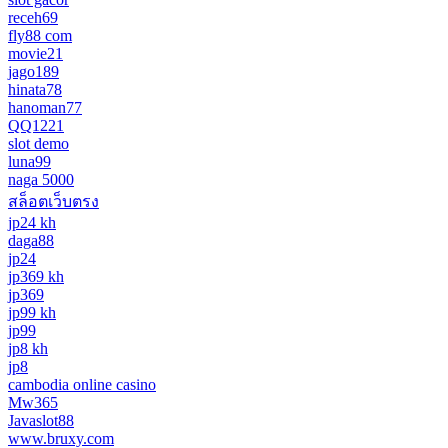
receh69
fly88 com
movie21
jago189
hinata78
hanoman77
QQ1221
slot demo
luna99
naga 5000
สล็อตเว็บตรง
jp24 kh
daga88
jp24
jp369 kh
jp369
jp99 kh
jp99
jp8 kh
jp8
cambodia online casino
Mw365
Javaslot88
www.bruxy.com