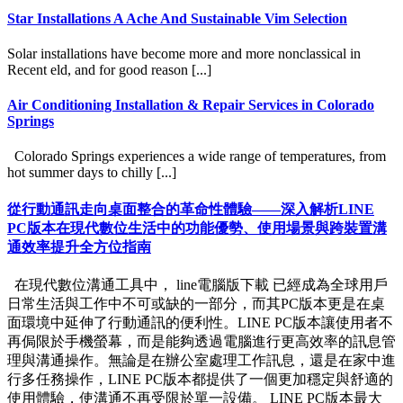
Star Installations A Ache And Sustainable Vim Selection
Solar installations have become more and more nonclassical in
Recent eld, and for good reason [...]
Air Conditioning Installation & Repair Services in Colorado
Springs
Colorado Springs experiences a wide range of temperatures, from
hot summer days to chilly [...]
從行動通訊走向桌面整合的革命性體驗——深入解析LINE
PC版本在現代數位生活中的功能優勢、使用場景與跨裝置溝
通效率提升全方位指南
在現代數位溝通工具中， line電腦版下載 已經成為全球用戶
日常生活與工作中不可或缺的一部分，而其PC版本更是在桌
面環境中延伸了行動通訊的便利性。LINE PC版本讓使用者不
再侷限於手機螢幕，而是能夠透過電腦進行更高效率的訊息管
理與溝通操作。無論是在辦公室處理工作訊息，還是在家中進
行多任務操作，LINE PC版本都提供了一個更加穩定與舒適的
使用體驗，使溝通不再受限於單一設備。 LINE PC版本最大