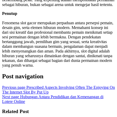
sebagai hiburan, bukan sebagai arena untuk mengejar hasil tertentu.
Penutup
Fenomena slot gacor merupakan perpaduan antara persepsi pemain,
desain gim, serta elemen hiburan modern. Memahami konsep ini
dari sisi kreatif dan profesional membantu pemain menikmati setiap
sesi permainan dengan lebih bermakna. Dengan pendekatan
bertanggung jawab, pemilihan gim yang sesuai, serta kreativitas
dalam membangun suasana bermain, pengalaman dapat menjadi
lebih menyenangkan dan aman. Pada akhirnya, slot digital adalah
hiburan yang seharusnya dimainkan dengan santai, dinikmati tanpa
tekanan, dan dihargai sebagai bagian dari dunia permainan modern
yang penuh warna.
Post navigation
Previous page
Prescribed Aspects Involving Often The Enjoying On
The Internet Slot By Put Up
Next page
Hubungan Antara Pendidikan dan Kemenangan di
Lotere Online
Related Post