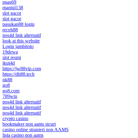
puas69
mantul138
slot gacor
slot gacor
pasukan88 login
receh88
pos4d link alternatif
look at this website
Login jambitoto
19dewa
slot resmi
ikut4d
https://jw88vip.com
https://dh88.tech
nk88
go8
go8.com
789win
pos4d link alternatif
pos4d link alternatif
pos4d link alternatif
crypto casino
bookmaker non aams sicuri
casino online stranieri non AAMS
lista casino non aams