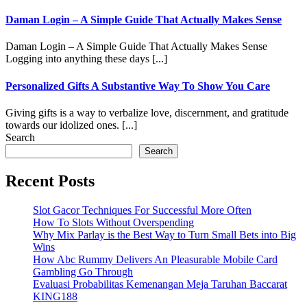
Daman Login – A Simple Guide That Actually Makes Sense
Daman Login – A Simple Guide That Actually Makes Sense
Logging into anything these days [...]
Personalized Gifts A Substantive Way To Show You Care
Giving gifts is a way to verbalize love, discernment, and gratitude
towards our idolized ones. [...]
Search
Search
Recent Posts
Slot Gacor Techniques For Successful More Often
How To Slots Without Overspending
Why Mix Parlay is the Best Way to Turn Small Bets into Big
Wins
How Abc Rummy Delivers An Pleasurable Mobile Card
Gambling Go Through
Evaluasi Probabilitas Kemenangan Meja Taruhan Baccarat
KING188