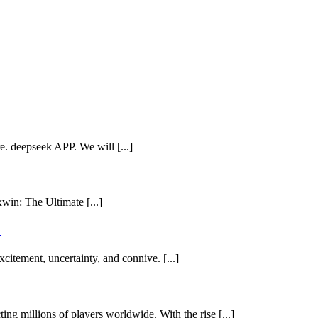
e. deepseek APP. We will [...]
win: The Ultimate [...]
h
citement, uncertainty, and connive. [...]
ing millions of players worldwide. With the rise [...]