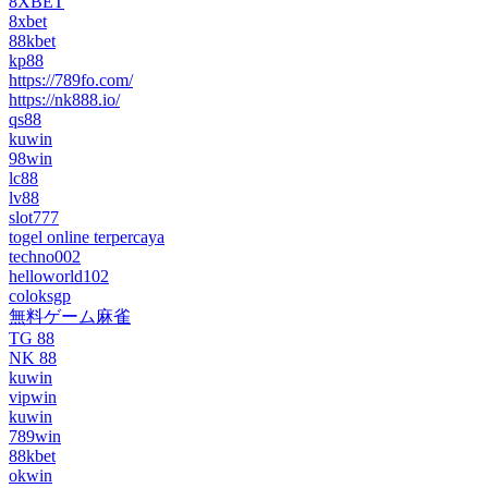
8XBET
8xbet
88kbet
kp88
https://789fo.com/
https://nk888.io/
qs88
kuwin
98win
lc88
lv88
slot777
togel online terpercaya
techno002
helloworld102
coloksgp
無料ゲーム麻雀
TG 88
NK 88
kuwin
vipwin
kuwin
789win
88kbet
okwin