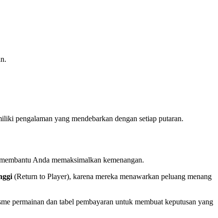
n.
liki pengalaman yang mendebarkan dengan setiap putaran.
at membantu Anda memaksimalkan kemenangan.
nggi
(Return to Player), karena mereka menawarkan peluang menang
anisme permainan dan tabel pembayaran untuk membuat keputusan yang