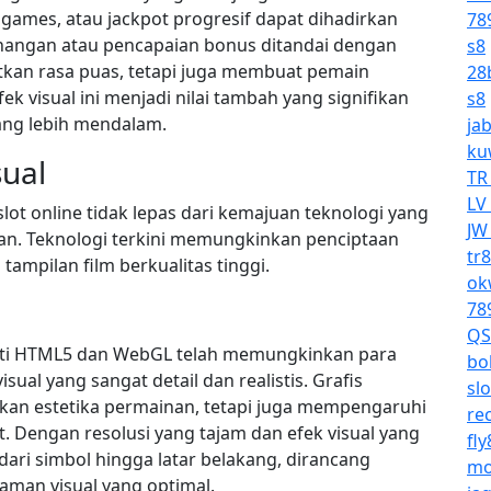
i games, atau jackpot progresif dapat dihadirkan
78
nangan atau pencapaian bonus ditandai dengan
s8
tkan rasa puas, tetapi juga membuat pemain
28
ek visual ini menjadi nilai tambah yang signifikan
s8
ng lebih mendalam.
ja
ku
sual
TR
LV
ot online tidak lepas dari kemajuan teknologi yang
JW
n. Teknologi terkini memungkinkan penciptaan
tr
ampilan film berkualitas tinggi.
ok
78
QS
rti HTML5 dan WebGL telah memungkinkan para
bo
al yang sangat detail dan realistis. Grafis
sl
atkan estetika permainan, tetapi juga mempengaruhi
re
 Dengan resolusi yang tajam dan efek visual yang
fl
ari simbol hingga latar belakang, dirancang
mo
man visual yang optimal.