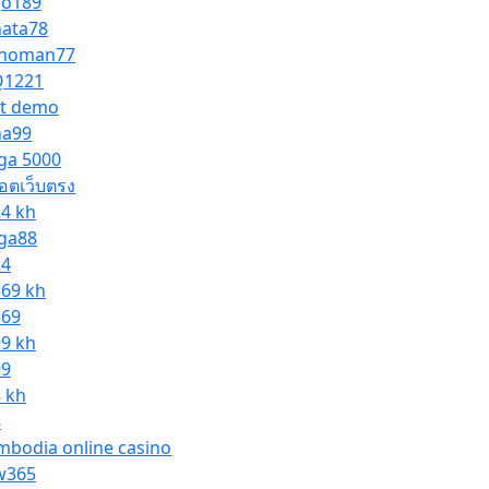
go189
nata78
noman77
1221
ot demo
na99
ga 5000
็อตเว็บตรง
24 kh
ga88
24
369 kh
369
99 kh
99
8 kh
8
mbodia online casino
365