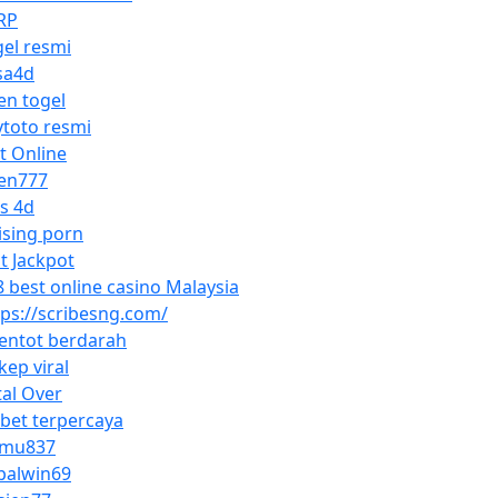
RP
gel resmi
sa4d
en togel
ytoto resmi
ot Online
en777
os 4d
ising porn
ot Jackpot
8 best online casino Malaysia
tps://scribesng.com/
entot berdarah
kep viral
tal Over
sbet terpercaya
mu837
palwin69