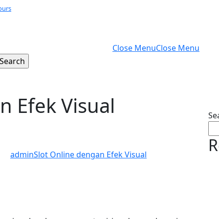
ours
Close Menu
Close Menu
n Efek Visual
Se
R
|
admin
Slot Online dengan Efek Visual