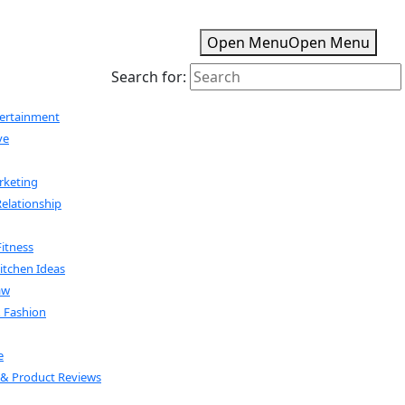
Open Menu
Open Menu
Search for:
tertainment
ve
rketing
Relationship
Fitness
tchen Ideas
aw
& Fashion
e
& Product Reviews