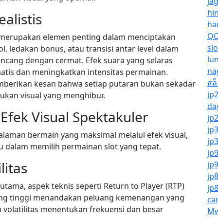
ja
hi
alistis
ha
QQ
is merupakan elemen penting dalam menciptakan
sl
l, ledakan bonus, atau transisi antar level dalam
lu
ncang dengan cermat. Efek suara yang selaras
na
atis dan meningkatkan intensitas permainan.
สล
emberikan kesan bahwa setiap putaran bukan sekadar
jp
ukan visual yang menghibur.
da
Efek Visual Spektakuler
jp
jp
laman bermain yang maksimal melalui efek visual,
jp
 dalam memilih permainan slot yang tepat.
jp
litas
jp
jp
tama, aspek teknis seperti Return to Player (RTP)
jp
P yang tinggi menandakan peluang kemenangan yang
ca
 volatilitas menentukan frekuensi dan besar
Mw