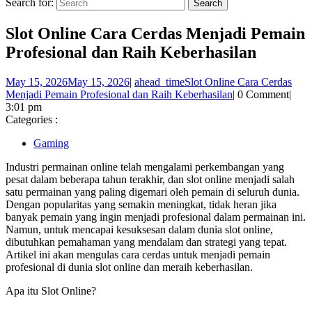
Search for:
Slot Online Cara Cerdas Menjadi Pemain
Profesional dan Raih Keberhasilan
May 15, 2026
May 15, 2026
|
ahead_time
Slot Online Cara Cerdas
Menjadi Pemain Profesional dan Raih Keberhasilan
|
0 Comment
|
3:01 pm
Categories :
Gaming
Industri permainan online telah mengalami perkembangan yang
pesat dalam beberapa tahun terakhir, dan slot online menjadi salah
satu permainan yang paling digemari oleh pemain di seluruh dunia.
Dengan popularitas yang semakin meningkat, tidak heran jika
banyak pemain yang ingin menjadi profesional dalam permainan ini.
Namun, untuk mencapai kesuksesan dalam dunia slot online,
dibutuhkan pemahaman yang mendalam dan strategi yang tepat.
Artikel ini akan mengulas cara cerdas untuk menjadi pemain
profesional di dunia slot online dan meraih keberhasilan.
Apa itu Slot Online?