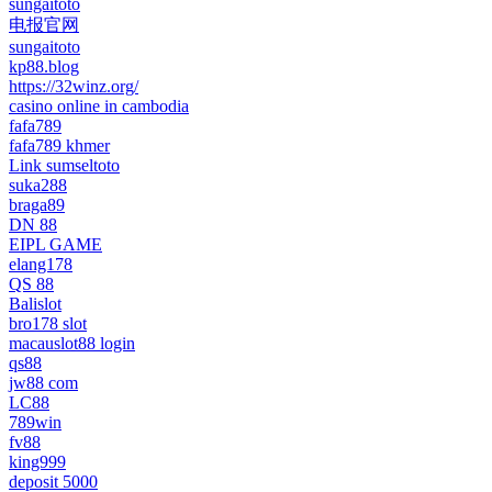
sungaitoto
电报官网
sungaitoto
kp88.blog
https://32winz.org/
casino online in cambodia
fafa789
fafa789 khmer
Link sumseltoto
suka288
braga89
DN 88
EIPL GAME
elang178
QS 88
Balislot
bro178 slot
macauslot88 login
qs88
jw88 com
LC88
789win
fv88
king999
deposit 5000