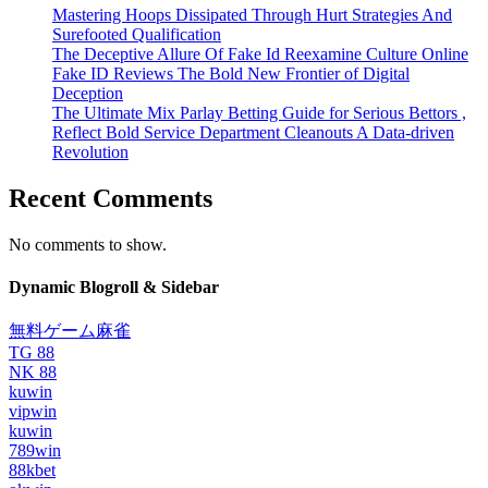
Mastering Hoops Dissipated Through Hurt Strategies And
Surefooted Qualification
The Deceptive Allure Of Fake Id Reexamine Culture Online
Fake ID Reviews The Bold New Frontier of Digital
Deception
The Ultimate Mix Parlay Betting Guide for Serious Bettors ,
Reflect Bold Service Department Cleanouts A Data-driven
Revolution
Recent Comments
No comments to show.
Dynamic Blogroll & Sidebar
無料ゲーム麻雀
TG 88
NK 88
kuwin
vipwin
kuwin
789win
88kbet