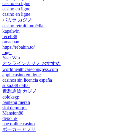
casino en ligne
casino en ligne
casino en ligne
バカラ カジノ
casino retrait immédiat
kapalwin
receh88
omacuan
https://rebahin.to/
togel
Yaar Win
オンラインカジノ おすすめ
worldhealthcarecongress.com
appli casino en ligne
casinos sin licencia españa
suka288 daftar
仮想通貨 カジノ
coloksgp
banteng merah
slot depo qris
Mansion88
depo 5k
uae online casino
ポーカーアプリ