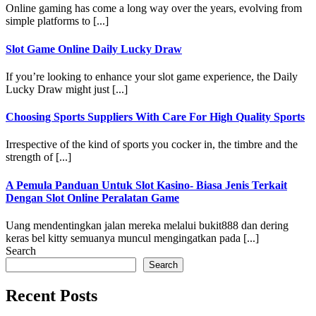
Online gaming has come a long way over the years, evolving from
simple platforms to [...]
Slot Game Online Daily Lucky Draw
If you’re looking to enhance your slot game experience, the Daily
Lucky Draw might just [...]
Choosing Sports Suppliers With Care For High Quality Sports
Irrespective of the kind of sports you cocker in, the timbre and the
strength of [...]
A Pemula Panduan Untuk Slot Kasino- Biasa Jenis Terkait
Dengan Slot Online Peralatan Game
Uang mendentingkan jalan mereka melalui bukit888 dan dering
keras bel kitty semuanya muncul mengingatkan pada [...]
Search
Search
Recent Posts