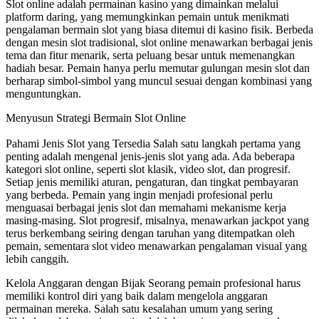
Slot online adalah permainan kasino yang dimainkan melalui
platform daring, yang memungkinkan pemain untuk menikmati
pengalaman bermain slot yang biasa ditemui di kasino fisik. Berbeda
dengan mesin slot tradisional, slot online menawarkan berbagai jenis
tema dan fitur menarik, serta peluang besar untuk memenangkan
hadiah besar. Pemain hanya perlu memutar gulungan mesin slot dan
berharap simbol-simbol yang muncul sesuai dengan kombinasi yang
menguntungkan.
Menyusun Strategi Bermain Slot Online
Pahami Jenis Slot yang Tersedia Salah satu langkah pertama yang
penting adalah mengenal jenis-jenis slot yang ada. Ada beberapa
kategori slot online, seperti slot klasik, video slot, dan progresif.
Setiap jenis memiliki aturan, pengaturan, dan tingkat pembayaran
yang berbeda. Pemain yang ingin menjadi profesional perlu
menguasai berbagai jenis slot dan memahami mekanisme kerja
masing-masing. Slot progresif, misalnya, menawarkan jackpot yang
terus berkembang seiring dengan taruhan yang ditempatkan oleh
pemain, sementara slot video menawarkan pengalaman visual yang
lebih canggih.
Kelola Anggaran dengan Bijak Seorang pemain profesional harus
memiliki kontrol diri yang baik dalam mengelola anggaran
permainan mereka. Salah satu kesalahan umum yang sering