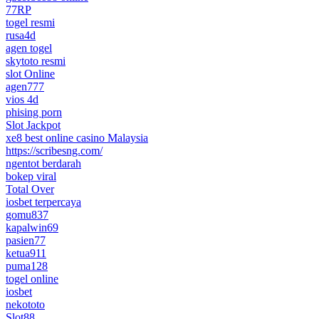
77RP
togel resmi
rusa4d
agen togel
skytoto resmi
slot Online
agen777
vios 4d
phising porn
Slot Jackpot
xe8 best online casino Malaysia
https://scribesng.com/
ngentot berdarah
bokep viral
Total Over
iosbet terpercaya
gomu837
kapalwin69
pasien77
ketua911
puma128
togel online
iosbet
nekototo
Slot88