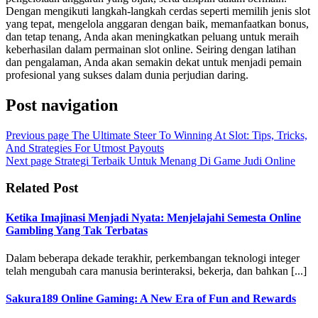
Dengan mengikuti langkah-langkah cerdas seperti memilih jenis slot
yang tepat, mengelola anggaran dengan baik, memanfaatkan bonus,
dan tetap tenang, Anda akan meningkatkan peluang untuk meraih
keberhasilan dalam permainan slot online. Seiring dengan latihan
dan pengalaman, Anda akan semakin dekat untuk menjadi pemain
profesional yang sukses dalam dunia perjudian daring.
Post navigation
Previous page
The Ultimate Steer To Winning At Slot: Tips, Tricks,
And Strategies For Utmost Payouts
Next page
Strategi Terbaik Untuk Menang Di Game Judi Online
Related Post
Ketika Imajinasi Menjadi Nyata: Menjelajahi Semesta Online
Gambling Yang Tak Terbatas
Dalam beberapa dekade terakhir, perkembangan teknologi integer
telah mengubah cara manusia berinteraksi, bekerja, dan bahkan [...]
Sakura189 Online Gaming: A New Era of Fun and Rewards