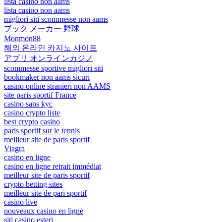
lista casino non aams
lista casino non aams
migliori siti scommesse non aams
ブック メーカー 野球
Monmon88
해외 온라인 카지노 사이트
アプリ オンラインカジノ
scommesse sportive migliori siti
bookmaker non aams sicuri
casino online stranieri non AAMS
site paris sportif France
casino sans kyc
casino crypto liste
best crypto casino
paris sportif sur le tennis
meilleur site de paris sportif
Viagra
casino en ligne
casino en ligne retrait immédiat
meilleur site de paris sportif
crypto betting sites
meilleur site de pari sportif
casino live
nouveaux casino en ligne
siti casino esteri