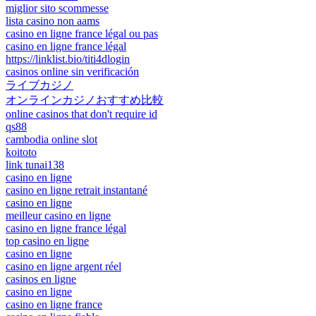
miglior sito scommesse
lista casino non aams
casino en ligne france légal ou pas
casino en ligne france légal
https://linklist.bio/titi4dlogin
casinos online sin verificación
ライブカジノ
オンラインカジノおすすめ比較
online casinos that don't require id
qs88
cambodia online slot
koitoto
link tunai138
casino en ligne
casino en ligne retrait instantané
casino en ligne
meilleur casino en ligne
casino en ligne france légal
top casino en ligne
casino en ligne
casino en ligne argent réel
casinos en ligne
casino en ligne
casino en ligne france