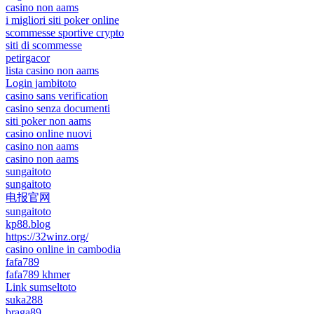
casino non aams
i migliori siti poker online
scommesse sportive crypto
siti di scommesse
petirgacor
lista casino non aams
Login jambitoto
casino sans verification
casino senza documenti
siti poker non aams
casino online nuovi
casino non aams
casino non aams
sungaitoto
sungaitoto
电报官网
sungaitoto
kp88.blog
https://32winz.org/
casino online in cambodia
fafa789
fafa789 khmer
Link sumseltoto
suka288
braga89