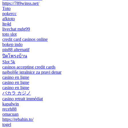
https://789winss.net/
Toto
pokercc
afktoto
lte4d
livechat mdg99
toto slot
credit card casinos online
bokep indo
pin88 alternatif
ปิดโพรงบ้าน
Slot 5k
casinos accepting credit cards
najboljše igralnice za pravi denar
casino en ligne
casino en ligne
casino en ligne
バカラ カジノ
casino retrait immédiat
kapalwin
receh88
omacuan
https://rebahin.to/
togel