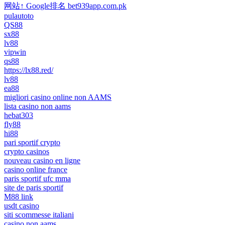
网站↑ Google排名 bet939app.com.pk
pulautoto
QS88
sx88
lv88
vipwin
qs88
https://lx88.red/
lv88
ea88
migliori casino online non AAMS
lista casino non aams
hebat303
fly88
hi88
pari sportif crypto
crypto casinos
nouveau casino en ligne
casino online france
paris sportif ufc mma
site de paris sportif
M88 link
usdt casino
siti scommesse italiani
casino non aams