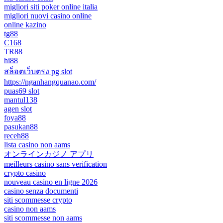
migliori siti poker online italia
migliori nuovi casino online
online kazino
tg88
C168
TR88
hi88
สล็อตเว็บตรง pg slot
https://nganhangquanao.com/
puas69 slot
mantul138
agen slot
foya88
pasukan88
receh88
lista casino non aams
オンラインカジノ アプリ
meilleurs casino sans verification
crypto casino
nouveau casino en ligne 2026
casino senza documenti
siti scommesse crypto
casino non aams
siti scommesse non aams