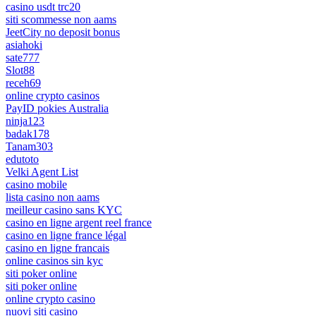
casino usdt trc20
siti scommesse non aams
JeetCity no deposit bonus
asiahoki
sate777
Slot88
receh69
online crypto casinos
PayID pokies Australia
ninja123
badak178
Tanam303
edutoto
Velki Agent List
casino mobile
lista casino non aams
meilleur casino sans KYC
casino en ligne argent reel france
casino en ligne france légal
casino en ligne francais
online casinos sin kyc
siti poker online
siti poker online
online crypto casino
nuovi siti casino