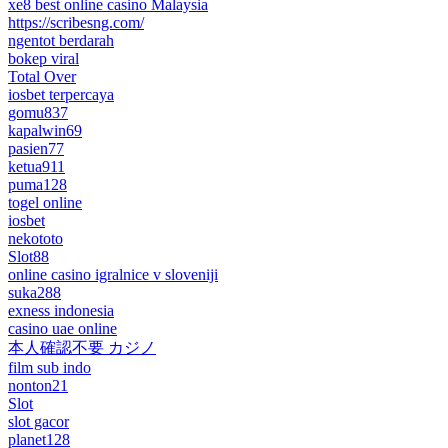
xe8 best online casino Malaysia
https://scribesng.com/
ngentot berdarah
bokep viral
Total Over
iosbet terpercaya
gomu837
kapalwin69
pasien77
ketua911
puma128
togel online
iosbet
nekototo
Slot88
online casino igralnice v sloveniji
suka288
exness indonesia
casino uae online
本人確認不要 カジノ
film sub indo
nonton21
Slot
slot gacor
planet128