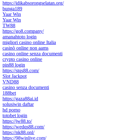
https://idikabsorongselatan.org/
bunga189
Yaar Win
Yaar Win
TW88
https://go8.company/
amanahtoto login
migliori casino online Italia
casinò online non aams
casino online senza documenti
crypto casino online
pin88 login
https://stqs88.com/
Slot Jackpot
VND88
casino senza documenti
188bet
https://gaza88ai.id
solusiwin daftar
hd porno
totobet login
https://jw88.to/
https://wedqs88.com/
https://nk88.onl/
https://98winlive.com/