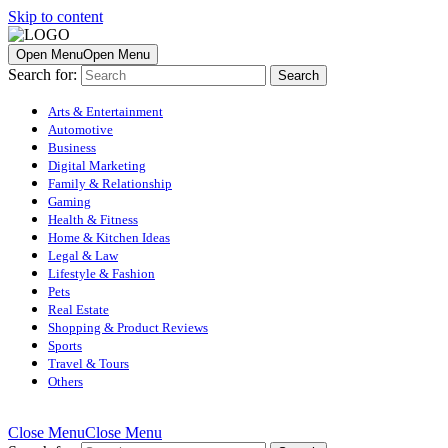
Skip to content
Open Menu
Open Menu
Search for:
Arts & Entertainment
Automotive
Business
Digital Marketing
Family & Relationship
Gaming
Health & Fitness
Home & Kitchen Ideas
Legal & Law
Lifestyle & Fashion
Pets
Real Estate
Shopping & Product Reviews
Sports
Travel & Tours
Others
Close Menu
Close Menu