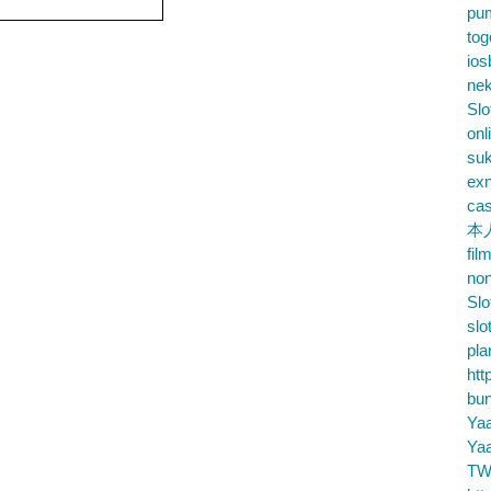
pu
tog
ios
nek
Slo
onl
su
exn
cas
本
fil
no
Slo
slo
pla
htt
bu
Ya
Ya
TW