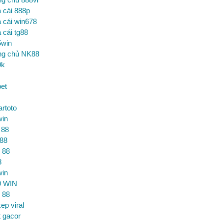
 cái 888p
 cái win678
 cái tg88
5win
ng chủ NK88
9k
et
artoto
win
 88
 88
 88
8
win
9 WIN
 88
ep viral
t gacor