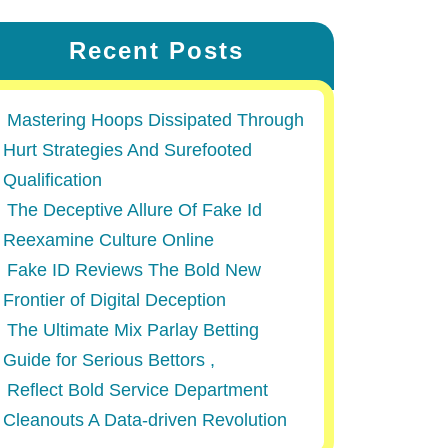
Recent Posts
Mastering Hoops Dissipated Through
Hurt Strategies And Surefooted
Qualification
The Deceptive Allure Of Fake Id
Reexamine Culture Online
Fake ID Reviews The Bold New
Frontier of Digital Deception
The Ultimate Mix Parlay Betting
Guide for Serious Bettors ,
Reflect Bold Service Department
Cleanouts A Data-driven Revolution