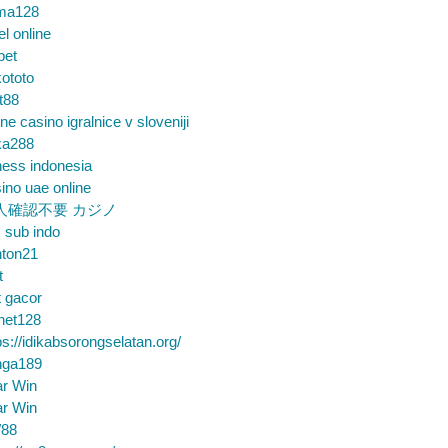
ma128
el online
bet
ototo
t88
ine casino igralnice v sloveniji
ka288
ess indonesia
ino uae online
人確認不要 カジノ
m sub indo
nton21
t
t gacor
net128
ps://idikabsorongselatan.org/
nga189
ar Win
ar Win
88