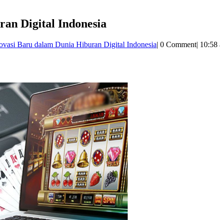
an Digital Indonesia
ovasi Baru dalam Dunia Hiburan Digital Indonesia
|
0 Comment
|
10:58