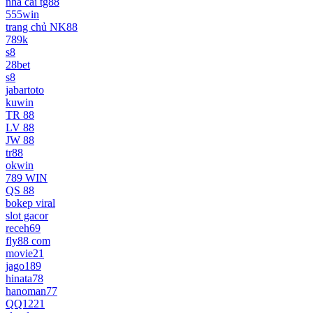
nhà cái tg88
555win
trang chủ NK88
789k
s8
28bet
s8
jabartoto
kuwin
TR 88
LV 88
JW 88
tr88
okwin
789 WIN
QS 88
bokep viral
slot gacor
receh69
fly88 com
movie21
jago189
hinata78
hanoman77
QQ1221