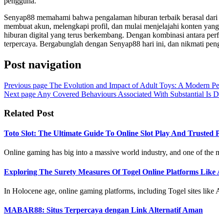
pengguna.
Senyap88 memahami bahwa pengalaman hiburan terbaik berasal dari k
membuat akun, melengkapi profil, dan mulai menjelajahi konten yang 
hiburan digital yang terus berkembang. Dengan kombinasi antara per
terpercaya. Bergabunglah dengan Senyap88 hari ini, dan nikmati pen
Post navigation
Previous page
The Evolution and Impact of Adult Toys: A Modern Pe
Next page
Any Covered Behaviours Associated With Substantial Is 
Related Post
Toto Slot: The Ultimate Guide To Online Slot Play And Trusted 
Online gaming has big into a massive world industry, and one of the mo
Exploring The Surety Measures Of Togel Online Platforms Like A
In Holocene age, online gaming platforms, including Togel sites like 
MABAR88: Situs Terpercaya dengan Link Alternatif Aman