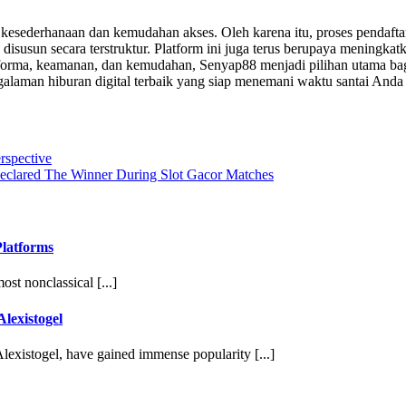
esederhanaan dan kemudahan akses. Oleh karena itu, proses pendaftar
disusun secara terstruktur. Platform ini juga terus berupaya meningk
forma, keamanan, dan kemudahan, Senyap88 menjadi pilihan utama bagi
galaman hiburan digital terbaik yang siap menemani waktu santai Anda 
rspective
Declared The Winner During Slot Gacor Matches
Platforms
st nonclassical [...]
lexistogel
Alexistogel, have gained immense popularity [...]