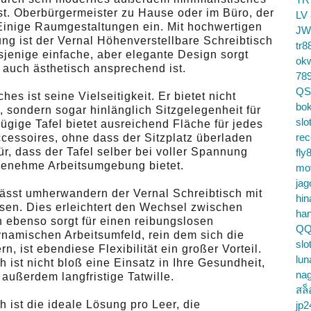
st. Oberbürgermeister zu Hause oder im Büro, der
LV
 Einige Raumgestaltungen ein. Mit hochwertigen
JW
ung ist der Vernal Höhenverstellbare Schreibtisch
tr8
sjenige einfache, aber elegante Design sorgt
ok
n auch ästhetisch ansprechend ist.
78
QS
hes ist seine Vielseitigkeit. Er bietet nicht
bok
, sondern sogar hinlänglich Sitzgelegenheit für
slo
zügige Tafel bietet ausreichend Fläche für jedes
re
essoires, ohne dass der Sitzplatz überladen
ür, dass der Tafel selber bei voller Spannung
fly
genehme Arbeitsumgebung bietet.
mo
jag
lässt umherwandern der Vernal Schreibtisch mit
hin
en. Dies erleichtert den Wechsel zwischen
ha
n ebenso sorgt für einen reibungslosen
QQ
ynamischen Arbeitsumfeld, rein dem sich die
slo
, ist ebendiese Flexibilität ein großer Vorteil.
lun
 ist nicht bloß eine Einsatz in Ihre Gesundheit,
na
außerdem langfristige Tatwille.
สล็
 ist die ideale Lösung pro Leer, die
jp2