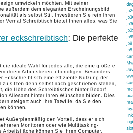
sign umwickeln möchten. Mit seiner
da
ise außerdem dem eleganten Erscheinungsbild
jp2
alität als selbst Stil. Investieren Sie rein Ihren
jp3
r Vernal Schreibtisch bietet Ihnen alles, was Sie
jp3
.
jp9
rer eckschreibtisch
: Die perfekte
jp9
jp8
jp8
cam
Mw
 die ideale Wahl für jedes alle, die eine größere
Jav
nein ihrem Arbeitsbereich benötigen. Besonders
ww
r Eckschreibtisch eine effiziente Nutzung der
cas
 zu sitzen denn selbst nach geschrieben stehen,
me
t, die Höhe des Schreibtisches hinter Bedarf
ion Allesamt hinter Ihren Wünschen bilden. Dies
pu
dern steigert auch Ihre Tatwille, da Sie den
ma
ten können.
foy
lin
tet Außerplanmäßig den Vorteil, dass er sich
log
ehreren Monitoren oder wie Multitasking-
slo
ge Arbeitsfläche können Sie Ihren Computer,