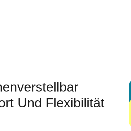
 ENTERTAINMENT
AUTOMOTIVE
BUSINESS
DIGITAL MARK
G
HEALTH & FITNESS
HOME & KITCHEN IDEAS
LEGAL & LA
REAL ESTATE
SHOPPING & PRODUCT REVIEWS
SPORTS
enverstellbar
rt Und Flexibilität