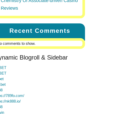
Chemistry Of Associate-driven Casino
Reviews
Recent Comments
o comments to show.
ynamic Blogroll & Sidebar
BET
BET
et
bet
88
ps://789fo.com/
ps://nk888.io/
88
win