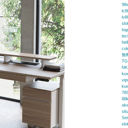
98
lc8
lv8
slo
tog
te
hel
co
無
TG
NK
ku
vip
ku
78
88k
ok
sit
Ser
slo