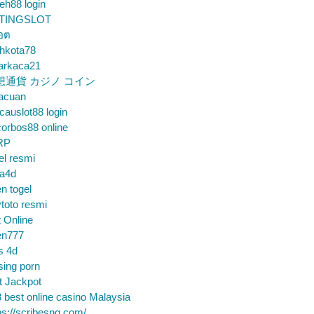
eh88 login
TINGSLOT
็อต
hkota78
arkaca21
想通貨 カジノ コイン
gacuan
auslot88 login
orbos88 online
RP
el resmi
sa4d
n togel
toto resmi
t Online
en777
s 4d
sing porn
t Jackpot
 best online casino Malaysia
ps://scribesng.com/