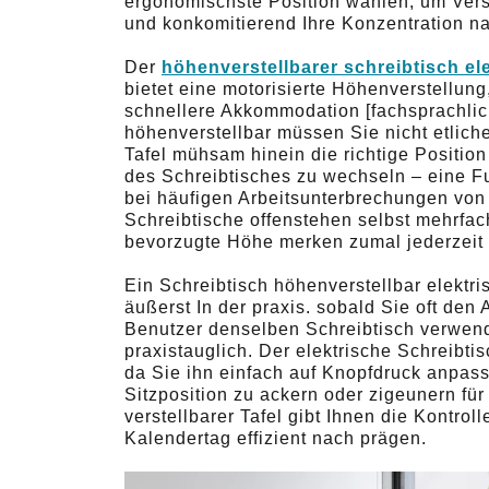
ergonomischste Position wählen, um Ve
und konkomitierend Ihre Konzentration n
Der
höhenverstellbarer schreibtisch el
bietet eine motorisierte Höhenverstellung
schnellere Akkommodation [fachsprachlich
höhenverstellbar müssen Sie nicht etlic
Tafel mühsam hinein die richtige Positio
des Schreibtisches zu wechseln – eine Fu
bei häufigen Arbeitsunterbrechungen von V
Schreibtische offenstehen selbst mehrfac
bevorzugte Höhe merken zumal jederzeit
Ein Schreibtisch höhenverstellbar elektri
äußerst In der praxis. sobald Sie oft den
Benutzer denselben Schreibtisch verwend
praxistauglich. Der elektrische Schreibtis
da Sie ihn einfach auf Knopfdruck anpass
Sitzposition zu ackern oder zigeunern für 
verstellbarer Tafel gibt Ihnen die Kontrol
Kalendertag effizient nach prägen.