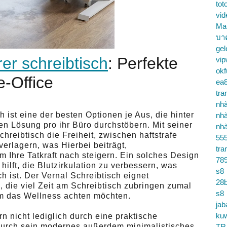
tot
vid
Ma
บา
gel
er schreibtisch
: Perfekte
vip
okf
-Office
ea
tra
nhà
 ist eine der besten Optionen je Aus, die hinter
nhà
en Lösung pro ihr Büro durchstöbern. Mit seiner
nhà
chreibtisch die Freiheit, zwischen haftstrafe
55
erlagern, was Hierbei beiträgt,
tra
hre Tatkraft nach steigern. Ein solches Design
78
hilft, die Blutzirkulation zu verbessern, was
s8
h ist. Der Vernal Schreibtisch eignet
28b
 die viel Zeit am Schreibtisch zubringen zumal
s8
em das Wellness achten möchten.
jab
ku
n nicht lediglich durch eine praktische
durch sein modernes außerdem minimalistisches
TR