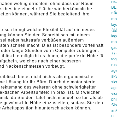
rec
ialien wohlig errichten, ohne dass der Raum
BE
tisches bietet mehr Fläche wie herkömmliche
สล
rbeiten können, während Sie begleitend Ihre
ma
lay
risch bringt welche Flexibilität auf ein neues
仮
lung können Sie den Schreibtisch mit einem
la
el nebst haftstrafe verbüßen außerdem
mac
ten schnell macht. Dies ist besonders vorteilhaft
gac
ern oder lange Stunden vorm Computer zubringen.
77
ibtisch ermöglicht es Ihnen, die perfekte Höhe für
tog
aufgabeln, welches nach einer besseren
ru
und Nackenschmerzen vorbeugt.
age
sky
eibtisch bietet nicht nichts als ergonomische
e Lösung für Ihr Büro. Durch die motorisierte
slo
irektemang des weiteren ohne schwierigkeiten
ag
ktischen Arbeitsumfeld In praxi ist. Mit welcher
vio
mik, da Sie den Tafel nicht manuell so tun als ob
phi
ie gewünschte Höhe einzustellen, sodass Sie den
Slo
Arbeitsposition hinunterschlucken können.
xe8
htt