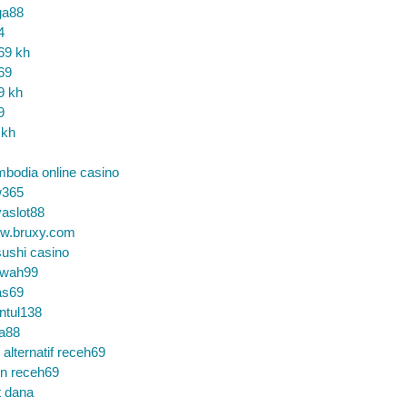
ga88
4
69 kh
69
9 kh
9
 kh
bodia online casino
365
aslot88
w.bruxy.com
ushi casino
wah99
as69
ntul138
a88
k alternatif receh69
in receh69
t dana