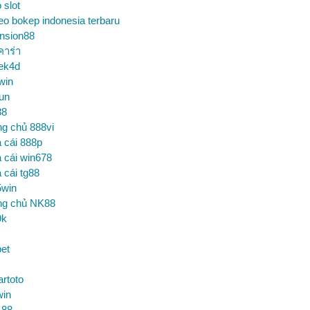
o slot
eo bokep indonesia terbaru
nsion88
คาร่า
ek4d
win
un
88
ng chủ 888vi
 cái 888p
 cái win678
 cái tg88
5win
ng chủ NK88
9k
et
artoto
win
 88