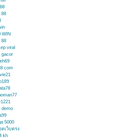
 88
 88
8
win
9 WIN
 88
ep viral
t gacor
ceh69
88 com
vie21
o189
ata78
noman77
1221
t demo
a99
ga 5000
อตเว็บตรง
4 kh