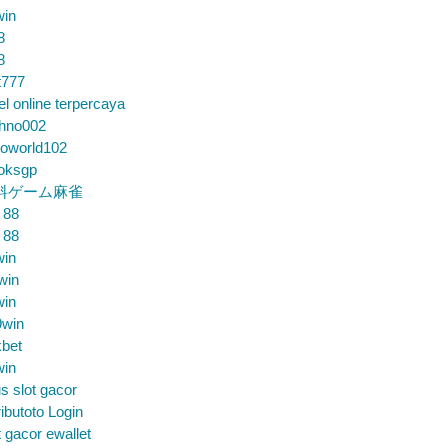
win
8
8
t777
el online terpercaya
chno002
loworld102
loksgp
料ゲーム麻雀
 88
 88
win
win
win
9win
bet
win
us slot gacor
ibutoto Login
t gacor ewallet