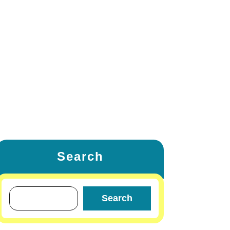
ETING
FAMILY & RELATIONSHIP
W
LIFESTYLE & FASHION
TRAVEL & TOURS
OTHERS
Search
Search