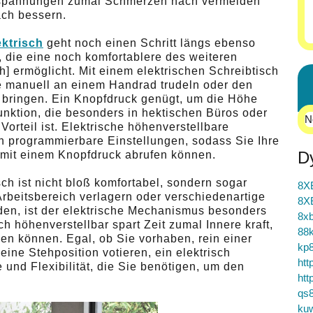
rspannungen zumal Schmerzen nach vermeiden
ach bessern.
ektrisch
geht noch einen Schritt längs ebenso
, die eine noch komfortablere des weiteren
] ermöglicht. Mit einem elektrischen Schreibtisch
he manuell an einem Handrad trudeln oder den
n bringen. Ein Knopfdruck genügt, um die Höhe
nktion, die besonders in hektischen Büros oder
N
orteil ist. Elektrische höhenverstellbare
h programmierbare Einstellungen, sodass Sie Ihre
D
 mit einem Knopfdruck abrufen können.
sch ist nicht bloß komfortabel, sondern sogar
8X
 Arbeitsbereich verlagern oder verschiedenartige
8X
en, ist der elektrische Mechanismus besonders
8xb
ch höhenverstellbar spart Zeit zumal Innere kraft,
88k
en können. Egal, ob Sie vorhaben, rein einer
kp
eine Stehposition votieren, ein elektrisch
htt
le und Flexibilität, die Sie benötigen, um den
htt
qs
ku