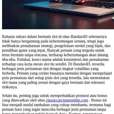
Rahasia sukses dalam bermain slot di situs Bandar4D sebenarnya
tidak hanya bergantung pada keberuntungan semata, tetapi juga
melibatkan pemahaman strategi, pengelolaan modal yang bijak, dan
pemilihan game yang tepat. Banyak pemain yang tergoda untuk
terus bermain tanpa rencana, berharap keberuntungan akan datang
tiba-tiba. Padahal, kunci utama adalah konsistensi dan pemahaman
terhadap cara kerja mesin slot itu sendiri. Di Bandar4D, tersedia
berbagai jenis permainan slot dengan tingkat volatilitas yang
berbeda. Pemain yang cerdas biasanya memulai dengan mempelajari
pola permainan dari setiap jenis slot yang tersedia, lalu menentukan
slot mana yang paling sesuai dengan gaya bermain dan toleransi
risikonya.
Selain itu, penting juga untuk memperhatikan promosi atau bonus
yang ditawarkan oleh situs
classiccarcruisenights.com
. Bonus ini
bisa menjadi modal tambahan yang cukup membantu, terutama bagi
pemain baru yang ingin mencoba berbagai jenis permainan tanpa
harus mengeluarkan terlalu banyak dana. Namun, penggunaan