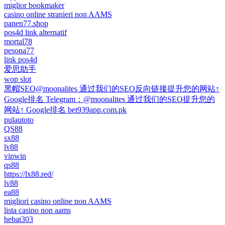
miglior bookmaker
casino online stranieri non AAMS
panen77.shop
pos4d link alternatif
mortal78
pesona77
link pos4d
爱思助手
wop slot
黑帽SEO@moonalites 通过我们的SEO反向链接提升您的网站↑
Google排名 Telegram：@moonalites 通过我们的SEO提升您的
网站↑ Google排名 bet939app.com.pk
pulautoto
QS88
sx88
lv88
vipwin
qs88
https://lx88.red/
lv88
ea88
migliori casino online non AAMS
lista casino non aams
hebat303