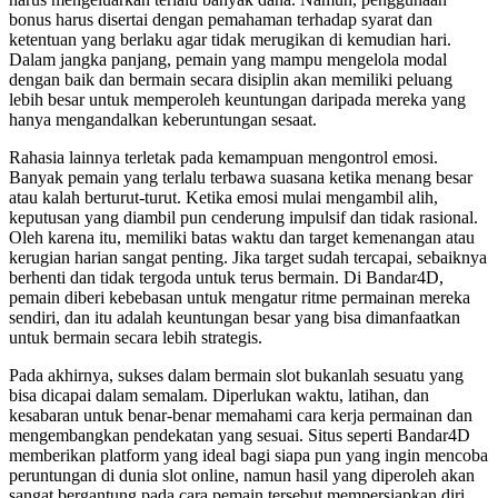
bonus harus disertai dengan pemahaman terhadap syarat dan
ketentuan yang berlaku agar tidak merugikan di kemudian hari.
Dalam jangka panjang, pemain yang mampu mengelola modal
dengan baik dan bermain secara disiplin akan memiliki peluang
lebih besar untuk memperoleh keuntungan daripada mereka yang
hanya mengandalkan keberuntungan sesaat.
Rahasia lainnya terletak pada kemampuan mengontrol emosi.
Banyak pemain yang terlalu terbawa suasana ketika menang besar
atau kalah berturut-turut. Ketika emosi mulai mengambil alih,
keputusan yang diambil pun cenderung impulsif dan tidak rasional.
Oleh karena itu, memiliki batas waktu dan target kemenangan atau
kerugian harian sangat penting. Jika target sudah tercapai, sebaiknya
berhenti dan tidak tergoda untuk terus bermain. Di Bandar4D,
pemain diberi kebebasan untuk mengatur ritme permainan mereka
sendiri, dan itu adalah keuntungan besar yang bisa dimanfaatkan
untuk bermain secara lebih strategis.
Pada akhirnya, sukses dalam bermain slot bukanlah sesuatu yang
bisa dicapai dalam semalam. Diperlukan waktu, latihan, dan
kesabaran untuk benar-benar memahami cara kerja permainan dan
mengembangkan pendekatan yang sesuai. Situs seperti Bandar4D
memberikan platform yang ideal bagi siapa pun yang ingin mencoba
peruntungan di dunia slot online, namun hasil yang diperoleh akan
sangat bergantung pada cara pemain tersebut mempersiapkan diri