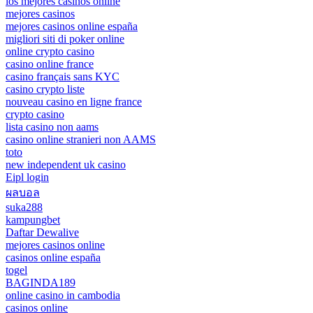
los mejores casinos online
mejores casinos
mejores casinos online españa
migliori siti di poker online
online crypto casino
casino online france
casino français sans KYC
casino crypto liste
nouveau casino en ligne france
crypto casino
lista casino non aams
casino online stranieri non AAMS
toto
new independent uk casino
Eipl login
ผลบอล
suka288
kampungbet
Daftar Dewalive
mejores casinos online
casinos online españa
togel
BAGINDA189
online casino in cambodia
casinos online