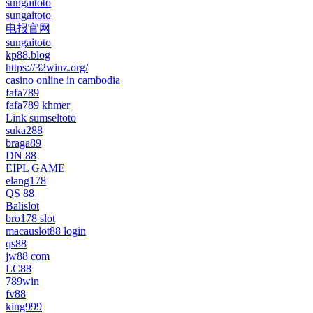
sungaitoto
sungaitoto
电报官网
sungaitoto
kp88.blog
https://32winz.org/
casino online in cambodia
fafa789
fafa789 khmer
Link sumseltoto
suka288
braga89
DN 88
EIPL GAME
elang178
QS 88
Balislot
bro178 slot
macauslot88 login
qs88
jw88 com
LC88
789win
fv88
king999