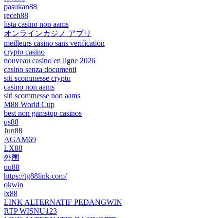
pasukan88
receh88
lista casino non aams
オンラインカジノ アプリ
meilleurs casino sans verification
crypto casino
nouveau casino en ligne 2026
casino senza documenti
siti scommesse crypto
casino non aams
siti scommesse non aams
M88 World Cup
best non gamstop casinos
qs88
Jun88
AGAM69
LX88
外围
uu88
https://tg88link.com/
okwin
lx88
LINK ALTERNATIF PEDANGWIN
RTP WISNU123