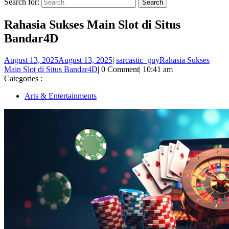
Search for:
Rahasia Sukses Main Slot di Situs
Bandar4D
August 13, 2025
August 13, 2025
|
sarcastic_guy
Rahasia Sukses
Main Slot di Situs Bandar4D
|
0 Comment
|
10:41 am
Categories :
Arts & Entertainments