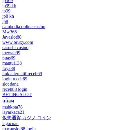
jp369
jp99 kh
jp99
jp8 kh
jp8
cambodia online casino
Mw365
Javaslot88
www.bruxy.com
casushi casino
mewah99
puas69
mantul138
foya88
link alternatif receh69
login receh69
slot dana
receh88 login
BETINGSLOT
สล็อต
mahkota78
layarkaca21
仮想通貨 カジノ コイン
lagacuan
macauslot88 login