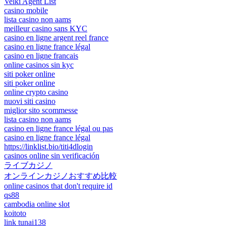
Velki Agent List
casino mobile
lista casino non aams
meilleur casino sans KYC
casino en ligne argent reel france
casino en ligne france légal
casino en ligne francais
online casinos sin kyc
siti poker online
siti poker online
online crypto casino
nuovi siti casino
miglior sito scommesse
lista casino non aams
casino en ligne france légal ou pas
casino en ligne france légal
https://linklist.bio/titi4dlogin
casinos online sin verificación
ライブカジノ
オンラインカジノおすすめ比較
online casinos that don't require id
qs88
cambodia online slot
koitoto
link tunai138