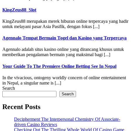
KingZeus88_Slot
KingZeus88 merupakan merek hiburan online terpercaya yang hadir
untuk melayani pasar Asia Pasifik, dengan fokus [...]
Agennalo Tempat Bermain Togel dan Kasino yang Terpercaya
Agennalo adalah situs kasino online yang dirancang khusus untuk
memberikan pengalaman bermain yang maksimal bagi [...]
Your Guide To The Premiere Online Betting See In Nepal
In the vivacious, ontogeny worldly concern of online entertainment
in Nepal, a singular name is [...]
Search
Search
Recent Posts
Decipherment The Interpersonal Chemistry Of Associate-
driven Casino Reviews
Checking Out The Thrilling Whole World Of Casino Game