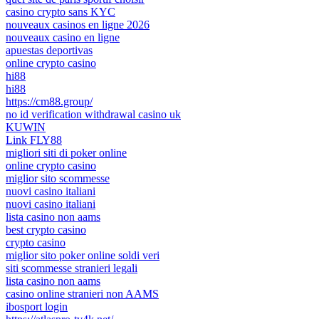
casino crypto sans KYC
nouveaux casinos en ligne 2026
nouveaux casino en ligne
apuestas deportivas
online crypto casino
hi88
hi88
https://cm88.group/
no id verification withdrawal casino uk
KUWIN
Link FLY88
migliori siti di poker online
online crypto casino
miglior sito scommesse
nuovi casino italiani
nuovi casino italiani
lista casino non aams
best crypto casino
crypto casino
miglior sito poker online soldi veri
siti scommesse stranieri legali
lista casino non aams
casino online stranieri non AAMS
ibosport login