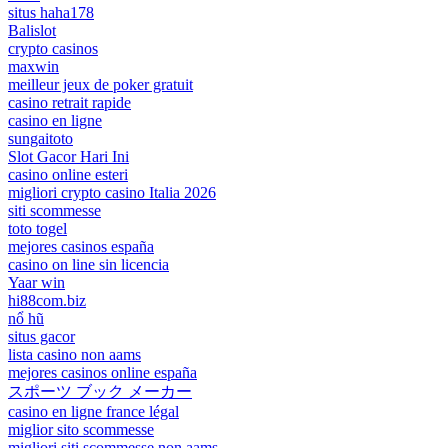
situs haha178
Balislot
crypto casinos
maxwin
meilleur jeux de poker gratuit
casino retrait rapide
casino en ligne
sungaitoto
Slot Gacor Hari Ini
casino online esteri
migliori crypto casino Italia 2026
siti scommesse
toto togel
mejores casinos españa
casino on line sin licencia
Yaar win
hi88com.biz
nổ hũ
situs gacor
lista casino non aams
mejores casinos online españa
スポーツ ブック メーカー
casino en ligne france légal
miglior sito scommesse
migliori siti scommesse non aams