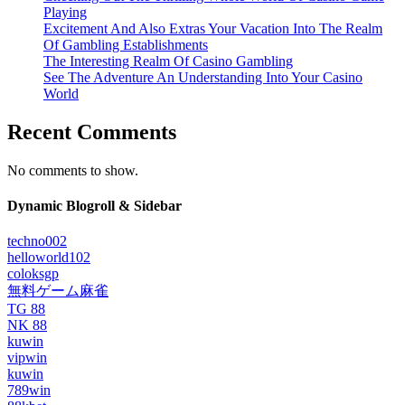
Playing
Excitement And Also Extras Your Vacation Into The Realm
Of Gambling Establishments
The Interesting Realm Of Casino Gambling
See The Adventure An Understanding Into Your Casino
World
Recent Comments
No comments to show.
Dynamic Blogroll & Sidebar
techno002
helloworld102
coloksgp
無料ゲーム麻雀
TG 88
NK 88
kuwin
vipwin
kuwin
789win