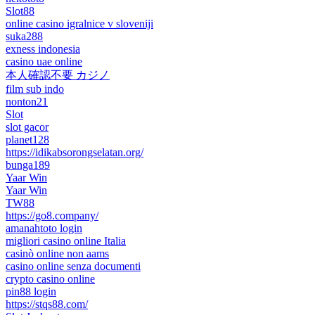
Slot88
online casino igralnice v sloveniji
suka288
exness indonesia
casino uae online
本人確認不要 カジノ
film sub indo
nonton21
Slot
slot gacor
planet128
https://idikabsorongselatan.org/
bunga189
Yaar Win
Yaar Win
TW88
https://go8.company/
amanahtoto login
migliori casino online Italia
casinò online non aams
casino online senza documenti
crypto casino online
pin88 login
https://stqs88.com/