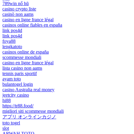
789win nổ hũ
casino crypto liste
casinò non aams
casino en ligne france légal
casinos online fiables en españa
link pos4d
link pos4d
foya88
lengkatoto
casinos online de españa
scommesse mondiali
casino en ligne france légal
lista casino non aams
tennis paris sportif
ayam toto
bulantogel login
casino Australia real money
jeetcity casino
hi88
https://tr88.food/
migliori siti scommesse mondiali
アプリ オンラインカジノ
toto togel
slot
ARWAH TOTO