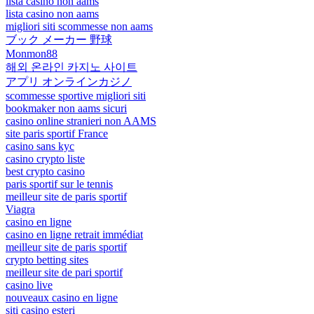
lista casino non aams
lista casino non aams
migliori siti scommesse non aams
ブック メーカー 野球
Monmon88
해외 온라인 카지노 사이트
アプリ オンラインカジノ
scommesse sportive migliori siti
bookmaker non aams sicuri
casino online stranieri non AAMS
site paris sportif France
casino sans kyc
casino crypto liste
best crypto casino
paris sportif sur le tennis
meilleur site de paris sportif
Viagra
casino en ligne
casino en ligne retrait immédiat
meilleur site de paris sportif
crypto betting sites
meilleur site de pari sportif
casino live
nouveaux casino en ligne
siti casino esteri