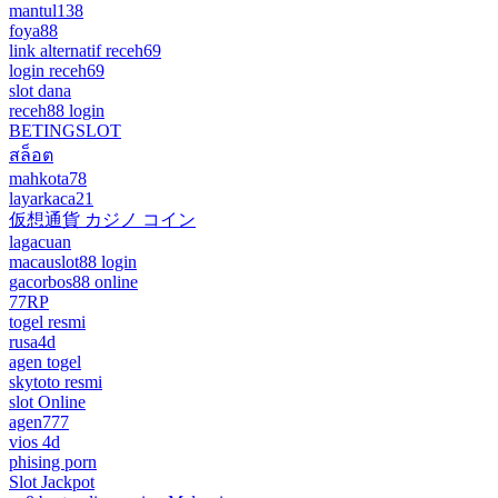
mantul138
foya88
link alternatif receh69
login receh69
slot dana
receh88 login
BETINGSLOT
สล็อต
mahkota78
layarkaca21
仮想通貨 カジノ コイン
lagacuan
macauslot88 login
gacorbos88 online
77RP
togel resmi
rusa4d
agen togel
skytoto resmi
slot Online
agen777
vios 4d
phising porn
Slot Jackpot