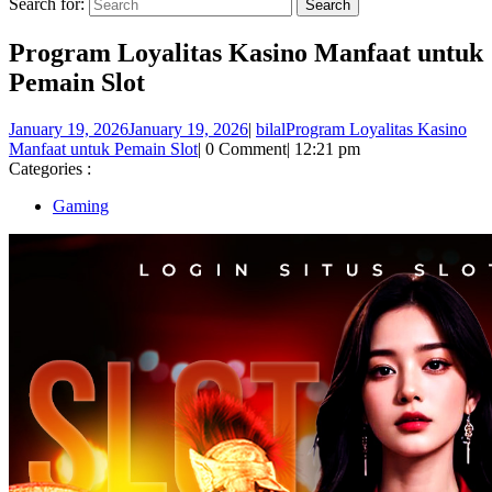
Search for:
Program Loyalitas Kasino Manfaat untuk
Pemain Slot
January 19, 2026
January 19, 2026
|
bilal
Program Loyalitas Kasino
Manfaat untuk Pemain Slot
|
0 Comment
|
12:21 pm
Categories :
Gaming