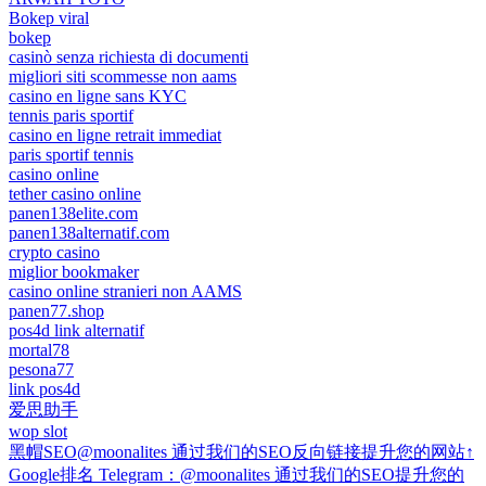
Bokep viral
bokep
casinò senza richiesta di documenti
migliori siti scommesse non aams
casino en ligne sans KYC
tennis paris sportif
casino en ligne retrait immediat
paris sportif tennis
casino online
tether casino online
panen138elite.com
panen138alternatif.com
crypto casino
miglior bookmaker
casino online stranieri non AAMS
panen77.shop
pos4d link alternatif
mortal78
pesona77
link pos4d
爱思助手
wop slot
黑帽SEO@moonalites 通过我们的SEO反向链接提升您的网站↑
Google排名 Telegram：@moonalites 通过我们的SEO提升您的