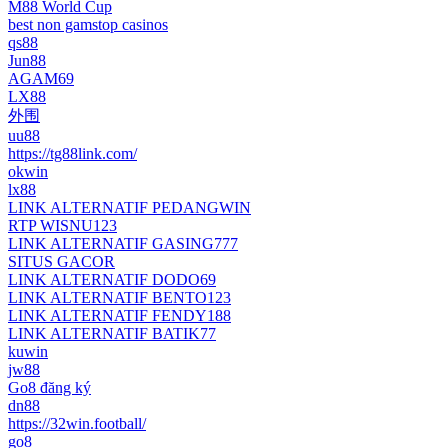
M88 World Cup
best non gamstop casinos
qs88
Jun88
AGAM69
LX88
外围
uu88
https://tg88link.com/
okwin
lx88
LINK ALTERNATIF PEDANGWIN
RTP WISNU123
LINK ALTERNATIF GASING777
SITUS GACOR
LINK ALTERNATIF DODO69
LINK ALTERNATIF BENTO123
LINK ALTERNATIF FENDY188
LINK ALTERNATIF BATIK77
kuwin
jw88
Go8 đăng ký
dn88
https://32win.football/
go8