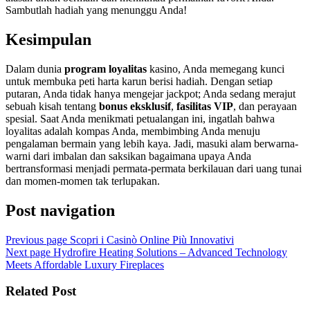
Sambutlah hadiah yang menunggu Anda!
Kesimpulan
Dalam dunia
program loyalitas
kasino, Anda memegang kunci
untuk membuka peti harta karun berisi hadiah. Dengan setiap
putaran, Anda tidak hanya mengejar jackpot; Anda sedang merajut
sebuah kisah tentang
bonus eksklusif
,
fasilitas VIP
, dan perayaan
spesial. Saat Anda menikmati petualangan ini, ingatlah bahwa
loyalitas adalah kompas Anda, membimbing Anda menuju
pengalaman bermain yang lebih kaya. Jadi, masuki alam berwarna-
warni dari imbalan dan saksikan bagaimana upaya Anda
bertransformasi menjadi permata-permata berkilauan dari uang tunai
dan momen-momen tak terlupakan.
Post navigation
Previous page
Scopri i Casinò Online Più Innovativi
Next page
Hydrofire Heating Solutions – Advanced Technology
Meets Affordable Luxury Fireplaces
Related Post