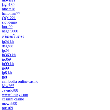
movie21
jago189
hinata78
hanoman77
QQ1221
slot demo
luna99
naga 5000
สล็อตเว็บตรง
jp24 kh
daga88
jp24
jp369 kh
jp369
jp99 kh
jp99
jp8 kh
jp8
cambodia online casino
Mw365
Javaslot88
www.bruxy.com
casushi casino
mewah99
puas69