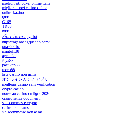
migliori siti poker online italia
migliori nuovi casino online
online kazino
tg88
C168
TR88
hi88
สล็อตเว็บตรง pg slot
https://nganhangquanao.com/
puas69 slot
mantul138
agen slot
foya88
pasukan88
receh88
lista casino non aams
オンラインカジノ アプリ
meilleurs casino sans verification
crypto casino
nouveau casino en ligne 2026
casino senza documenti
siti scommesse crypto
casino non aams
siti scommesse non aams