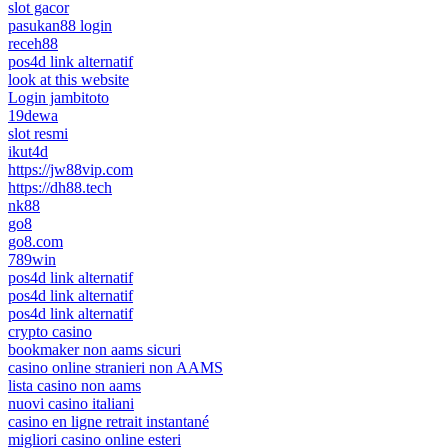
slot gacor
pasukan88 login
receh88
pos4d link alternatif
look at this website
Login jambitoto
19dewa
slot resmi
ikut4d
https://jw88vip.com
https://dh88.tech
nk88
go8
go8.com
789win
pos4d link alternatif
pos4d link alternatif
pos4d link alternatif
crypto casino
bookmaker non aams sicuri
casino online stranieri non AAMS
lista casino non aams
nuovi casino italiani
casino en ligne retrait instantané
migliori casino online esteri