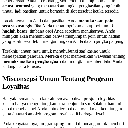
penghargaan Anda. Terkadang, slot tertentu ditampilkan dalam
acara promosi
yang menawarkan tingkat penghasilan yang lebih
tinggi, jadi pastikan untuk bermain di slot tersebut ketika tersedia.
Lacak kemajuan Anda dan pastikan Anda
menukarkan poin
secara strategis
. Jika Anda mengumpulkan cukup poin untuk
hadiah besar
, timbang opsi Anda sebelum menukarnya. Anda
mungkin akan menemukan bahwa menyimpan poin untuk hadiah
yang lebih besar lebih menguntungkan Anda dalam jangka panjang.
Terakhir, jangan ragu untuk menghubungi staf kasino untuk
mendapatkan panduan. Mereka dapat memberikan wawasan tentang
memaksimalkan penghargaan
dan mungkin memberi tahu Anda
tentang acara khusus.
Misconsepsi Umum Tentang Program
Loyalitas
Banyak pemain salah kaprah percaya bahwa program loyalitas
kasino hanya menguntungkan para penjudi besar. Salah paham ini
dapat menghalangi Anda untuk terlibat dan menikmati keuntungan
yang ditawarkan oleh program loyalitas di berbagai level.
Pada kenyataannya, program-program ini dirancang untuk memberi