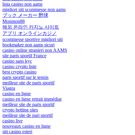
lista casino non aams
migliori siti scommesse non aams
ブック メーカー 野球
Monmon88
해외 온라인 카지노 사이트
アプリ オンラインカジノ
scommesse sportive migliori siti
bookmaker non aams sicuri
casino online stranieri non AAMS
site paris sportif France
casino sans kyc
casino crypto liste
best crypto casino
paris sportif sur le tennis
meilleur site de paris sportif
Viagra
casino en ligne
casino en ligne retrait immédiat
meilleur site de paris sportif
crypto betting sites
meilleur site de pari sportif
casino live
nouveaux casino en ligne
siti casino esteri