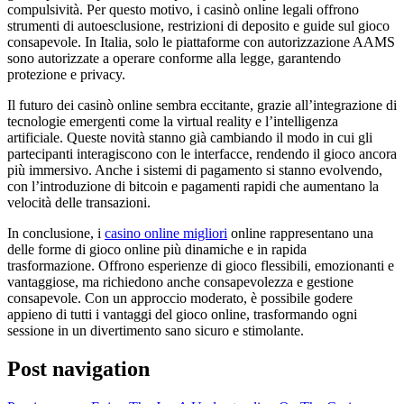
compulsività. Per questo motivo, i casinò online legali offrono
strumenti di autoesclusione, restrizioni di deposito e guide sul gioco
consapevole. In Italia, solo le piattaforme con autorizzazione AAMS
sono autorizzate a operare conforme alla legge, garantendo
protezione e privacy.
Il futuro dei casinò online sembra eccitante, grazie all’integrazione di
tecnologie emergenti come la virtual reality e l’intelligenza
artificiale. Queste novità stanno già cambiando il modo in cui gli
partecipanti interagiscono con le interfacce, rendendo il gioco ancora
più immersivo. Anche i sistemi di pagamento si stanno evolvendo,
con l’introduzione di bitcoin e pagamenti rapidi che aumentano la
velocità delle transazioni.
In conclusione, i
casino online migliori
online rappresentano una
delle forme di gioco online più dinamiche e in rapida
trasformazione. Offrono esperienze di gioco flessibili, emozionanti e
vantaggiose, ma richiedono anche consapevolezza e gestione
consapevole. Con un approccio moderato, è possibile godere
appieno di tutti i vantaggi del gioco online, trasformando ogni
sessione in un divertimento sano sicuro e stimolante.
Post navigation