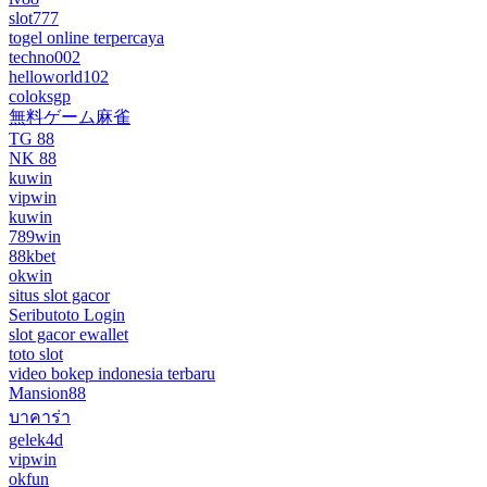
slot777
togel online terpercaya
techno002
helloworld102
coloksgp
無料ゲーム麻雀
TG 88
NK 88
kuwin
vipwin
kuwin
789win
88kbet
okwin
situs slot gacor
Seributoto Login
slot gacor ewallet
toto slot
video bokep indonesia terbaru
Mansion88
บาคาร่า
gelek4d
vipwin
okfun