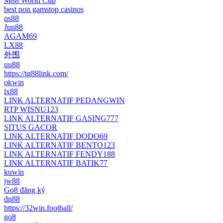
M88 World Cup
best non gamstop casinos
qs88
Jun88
AGAM69
LX88
外围
uu88
https://tg88link.com/
okwin
lx88
LINK ALTERNATIF PEDANGWIN
RTP WISNU123
LINK ALTERNATIF GASING777
SITUS GACOR
LINK ALTERNATIF DODO69
LINK ALTERNATIF BENTO123
LINK ALTERNATIF FENDY188
LINK ALTERNATIF BATIK77
kuwin
jw88
Go8 đăng ký
dn88
https://32win.football/
go8