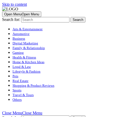
Skip to content
Open Menu
Open Menu
Search for:
Arts & Entertainment
Automotive
Business
Digital Marketing
Family & Relationship
Gaming
Health & Fitness
Home & Kitchen Ideas
Legal & Law
Lifestyle & Fashion
Pets
Real Estate
Shopping & Product Reviews
Sports
Travel & Tours
Others
Close Menu
Close Menu