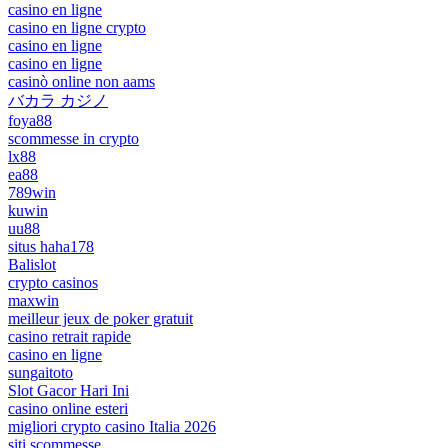
casino en ligne
casino en ligne crypto
casino en ligne
casino en ligne
casinò online non aams
バカラ カジノ
foya88
scommesse in crypto
lx88
ea88
789win
kuwin
uu88
situs haha178
Balislot
crypto casinos
maxwin
meilleur jeux de poker gratuit
casino retrait rapide
casino en ligne
sungaitoto
Slot Gacor Hari Ini
casino online esteri
migliori crypto casino Italia 2026
siti scommesse