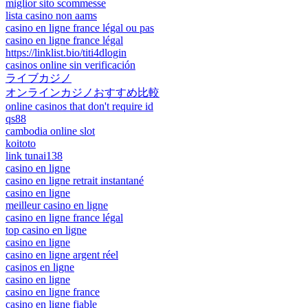
miglior sito scommesse
lista casino non aams
casino en ligne france légal ou pas
casino en ligne france légal
https://linklist.bio/titi4dlogin
casinos online sin verificación
ライブカジノ
オンラインカジノおすすめ比較
online casinos that don't require id
qs88
cambodia online slot
koitoto
link tunai138
casino en ligne
casino en ligne retrait instantané
casino en ligne
meilleur casino en ligne
casino en ligne france légal
top casino en ligne
casino en ligne
casino en ligne argent réel
casinos en ligne
casino en ligne
casino en ligne france
casino en ligne fiable