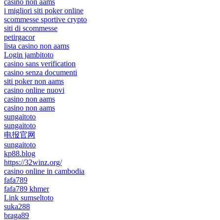
casino non aams
i migliori siti poker online
scommesse sportive crypto
siti di scommesse
petirgacor
lista casino non aams
Login jambitoto
casino sans verification
casino senza documenti
siti poker non aams
casino online nuovi
casino non aams
casino non aams
sungaitoto
sungaitoto
电报官网
sungaitoto
kp88.blog
https://32winz.org/
casino online in cambodia
fafa789
fafa789 khmer
Link sumseltoto
suka288
braga89