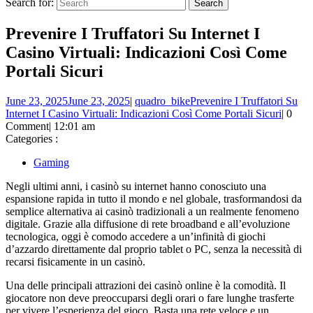
Search for:
Prevenire I Truffatori Su Internet I
Casino Virtuali: Indicazioni Così Come
Portali Sicuri
June 23, 2025
June 23, 2025
|
quadro_bike
Prevenire I Truffatori Su
Internet I Casino Virtuali: Indicazioni Così Come Portali Sicuri
|
0
Comment
|
12:01 am
Categories :
Gaming
Negli ultimi anni, i casinò su internet hanno conosciuto una
espansione rapida in tutto il mondo e nel globale, trasformandosi da
semplice alternativa ai casinò tradizionali a un realmente fenomeno
digitale. Grazie alla diffusione di rete broadband e all’evoluzione
tecnologica, oggi è comodo accedere a un’infinità di giochi
d’azzardo direttamente dal proprio tablet o PC, senza la necessità di
recarsi fisicamente in un casinò.
Una delle principali attrazioni dei casinò online è la comodità. Il
giocatore non deve preoccuparsi degli orari o fare lunghe trasferte
per vivere l’esperienza del gioco. Basta una rete veloce e un