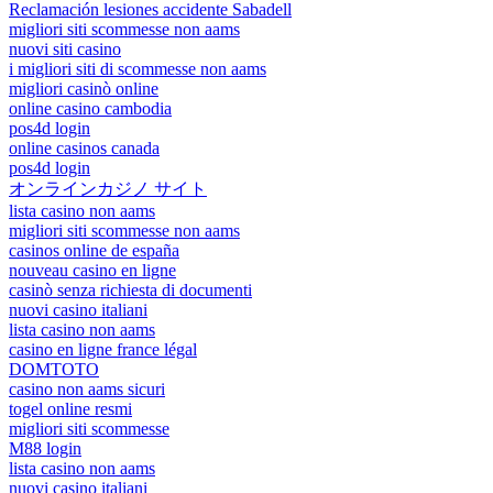
Reclamación lesiones accidente Sabadell
migliori siti scommesse non aams
nuovi siti casino
i migliori siti di scommesse non aams
migliori casinò online
online casino cambodia
pos4d login
online casinos canada
pos4d login
オンラインカジノ サイト
lista casino non aams
migliori siti scommesse non aams
casinos online de españa
nouveau casino en ligne
casinò senza richiesta di documenti
nuovi casino italiani
lista casino non aams
casino en ligne france légal
DOMTOTO
casino non aams sicuri
togel online resmi
migliori siti scommesse
M88 login
lista casino non aams
nuovi casino italiani