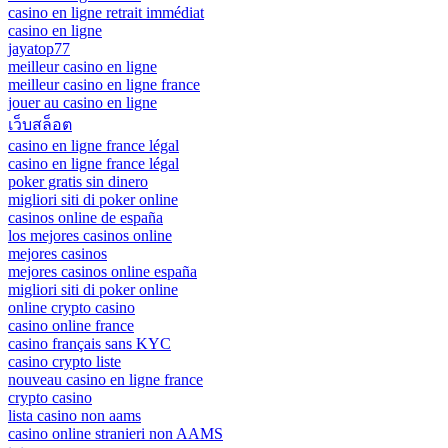
casino en ligne retrait immédiat
casino en ligne
jayatop77
meilleur casino en ligne
meilleur casino en ligne france
jouer au casino en ligne
เว็บสล็อต
casino en ligne france légal
casino en ligne france légal
poker gratis sin dinero
migliori siti di poker online
casinos online de españa
los mejores casinos online
mejores casinos
mejores casinos online españa
migliori siti di poker online
online crypto casino
casino online france
casino français sans KYC
casino crypto liste
nouveau casino en ligne france
crypto casino
lista casino non aams
casino online stranieri non AAMS