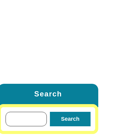
ETING
FAMILY & RELATIONSHIP
W
LIFESTYLE & FASHION
TRAVEL & TOURS
OTHERS
Search
Search