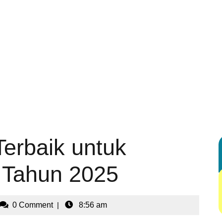
 ENTERTAINMENT
AUTOMOTIVE
BUSINESS
DIGITAL MARK
G
HEALTH & FITNESS
HOME & KITCHEN IDEAS
LEGAL & LA
REAL ESTATE
SHOPPING & PRODUCT REVIEWS
SPORTS
Terbaik untuk
 Tahun 2025
0 Comment
|
8:56 am