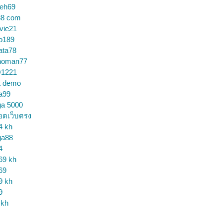
ceh69
88 com
vie21
o189
ata78
noman77
1221
t demo
a99
ga 5000
อตเว็บตรง
4 kh
ga88
4
69 kh
69
9 kh
9
 kh