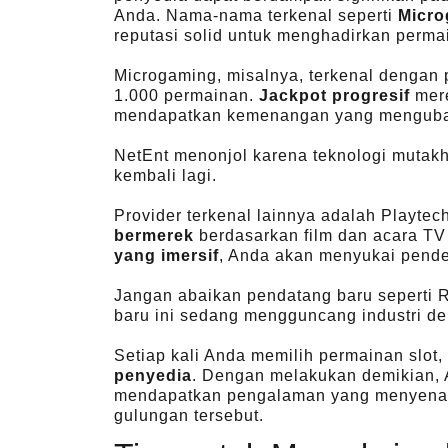
Anda. Nama-nama terkenal seperti
Micro
reputasi solid untuk menghadirkan permai
Microgaming, misalnya, terkenal dengan p
1.000 permainan.
Jackpot progresif
mere
mendapatkan kemenangan yang menguba
NetEnt menonjol karena teknologi mutak
kembali lagi.
Provider terkenal lainnya adalah Playte
bermerek
berdasarkan film dan acara TV
yang imersif
, Anda akan menyukai pende
Jangan abaikan pendatang baru seperti 
baru ini sedang mengguncang industri den
Setiap kali Anda memilih permainan slo
penyedia
. Dengan melakukan demikian,
mendapatkan pengalaman yang menyena
gulungan tersebut.