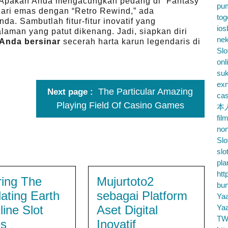
. Apakah Anda mengacungkan pedang di “Fantasy
pu
hari emas dengan “Retro Rewind,” ada
tog
. Sambutlah fitur-fitur inovatif yang
ios
laman yang patut dikenang. Jadi, siapkan diri
nek
 Anda bersinar
secerah harta karun legendaris di
Slo
onl
su
exn
The Particular Amazing
Next page
cas
Playing Field Of Casino Games
本
fil
no
Slo
slo
pla
htt
ring The
Mujurtoto2
bu
lating Earth
sebagai Platform
Ya
line Slot
Aset Digital
Ya
TW
s
Inovatif