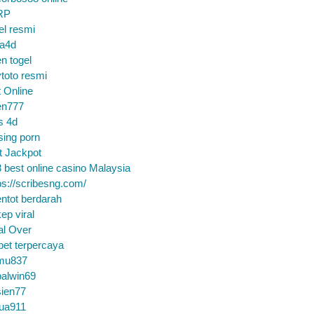
RP
el resmi
sa4d
n togel
toto resmi
t Online
en777
s 4d
sing porn
t Jackpot
 best online casino Malaysia
ps://scribesng.com/
ntot berdarah
ep viral
al Over
bet terpercaya
mu837
alwin69
sien77
tua911