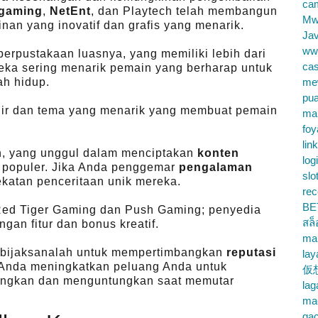
cam
gaming
,
NetEnt
, dan Playtech telah membangun
Mw
nan yang inovatif dan grafis yang menarik.
Jav
ww
erpustakaan luasnya, yang memiliki lebih dari
cas
ka sering menarik pemain yang berharap untuk
h hidup.
me
pu
hir dan tema yang menarik yang membuat pemain
ma
foy
lin
ch, yang unggul dalam menciptakan
konten
log
 populer. Jika Anda penggemar
pengalaman
slo
katan penceritaan unik mereka.
rec
BE
Red Tiger Gaming dan Push Gaming; penyedia
สล
gan fitur dan bonus kreatif.
ma
t, bijaksanalah untuk mempertimbangkan
reputasi
lay
 Anda meningkatkan peluang Anda untuk
仮
ngkan dan menguntungkan saat memutar
la
mac
gac