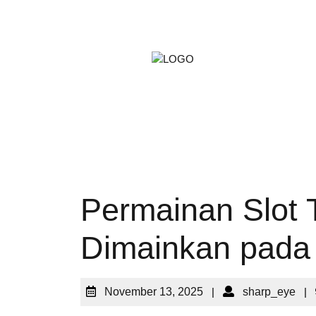
ARTS &
GAMIN
PETS
Permainan Slot 
Dimainkan pada
November 13, 2025
|
sharp_eye
|