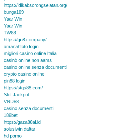
https://idikabsorongselatan.org/
bunga189
Yaar Win
Yaar Win
TW88
https://go8.company/
amanahtoto login
migliori casino online Italia
casinò online non aams
casino online senza documenti
crypto casino online
pin88 login
https://stqs88.com/
Slot Jackpot
VND88
casino senza documenti
188bet
https://gaza88ai.id
solusiwin daftar
hd porno