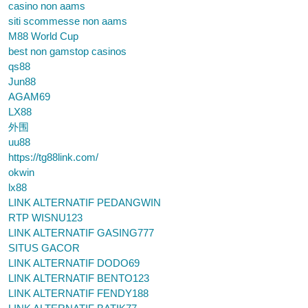
casino non aams
siti scommesse non aams
M88 World Cup
best non gamstop casinos
qs88
Jun88
AGAM69
LX88
外围
uu88
https://tg88link.com/
okwin
lx88
LINK ALTERNATIF PEDANGWIN
RTP WISNU123
LINK ALTERNATIF GASING777
SITUS GACOR
LINK ALTERNATIF DODO69
LINK ALTERNATIF BENTO123
LINK ALTERNATIF FENDY188