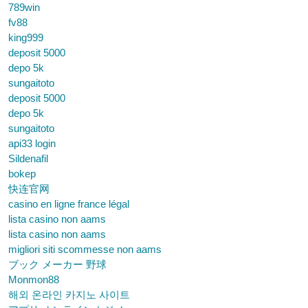
789win
fv88
king999
deposit 5000
depo 5k
sungaitoto
deposit 5000
depo 5k
sungaitoto
api33 login
Sildenafil
bokep
快连官网
casino en ligne france légal
lista casino non aams
lista casino non aams
migliori siti scommesse non aams
ブック メーカー 野球
Monmon88
해외 온라인 카지노 사이트