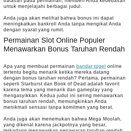
batasan pada permainan, memberi Anda kebebasan
untuk menjelajahi berbagai judul.
Anda juga akan melihat bahwa bonus ini dapat
meningkatkan bankroll Anda tanpa mengikat Anda
dengan syarat yang rumit.
Permainan Slot Online Populer
Menawarkan Bonus Taruhan Rendah
Apa yang membuat permainan
bandar togel
online
tertentu begitu menarik ketika mereka datang
dengan bonus taruhan rendah? Pertama, permainan
seperti Starburst dan Book of Dead adalah favorit
karena tema yang menarik dan gameplay yang
mengasyikkan. Kedua judul ini sering menawarkan
bonus taruhan rendah, memungkinkan Anda
menikmati sensasi tanpa komitmen yang berat.
Anda juga akan menemukan bahwa Mega Moolah,
yang dikenal karena jackpotnya yang besar,
terkadang menawarkan penawaran taruhan rendah,