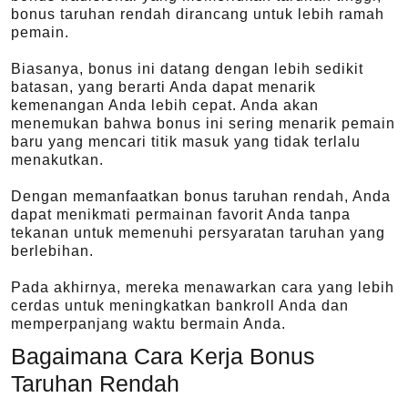
bonus taruhan rendah dirancang untuk lebih ramah
pemain.
Biasanya, bonus ini datang dengan lebih sedikit
batasan, yang berarti Anda dapat menarik
kemenangan Anda lebih cepat. Anda akan
menemukan bahwa bonus ini sering menarik pemain
baru yang mencari titik masuk yang tidak terlalu
menakutkan.
Dengan memanfaatkan bonus taruhan rendah, Anda
dapat menikmati permainan favorit Anda tanpa
tekanan untuk memenuhi persyaratan taruhan yang
berlebihan.
Pada akhirnya, mereka menawarkan cara yang lebih
cerdas untuk meningkatkan bankroll Anda dan
memperpanjang waktu bermain Anda.
Bagaimana Cara Kerja Bonus
Taruhan Rendah