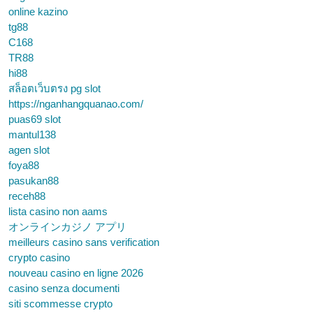
online kazino
tg88
C168
TR88
hi88
สล็อตเว็บตรง pg slot
https://nganhangquanao.com/
puas69 slot
mantul138
agen slot
foya88
pasukan88
receh88
lista casino non aams
オンラインカジノ アプリ
meilleurs casino sans verification
crypto casino
nouveau casino en ligne 2026
casino senza documenti
siti scommesse crypto