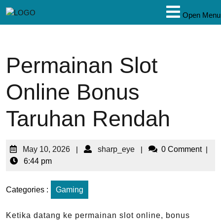
Open Menu
Permainan Slot
Online Bonus
Taruhan Rendah
May 10, 2026
|
sharp_eye
|
0 Comment
|
6:44 pm
Categories :
Gaming
Ketika datang ke permainan slot online, bonus