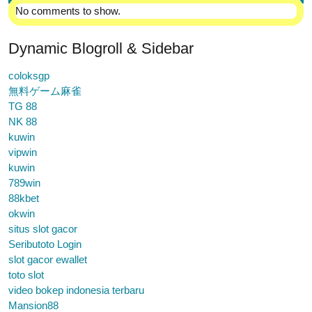
No comments to show.
Dynamic Blogroll & Sidebar
coloksgp
無料ゲーム麻雀
TG 88
NK 88
kuwin
vipwin
kuwin
789win
88kbet
okwin
situs slot gacor
Seributoto Login
slot gacor ewallet
toto slot
video bokep indonesia terbaru
Mansion88