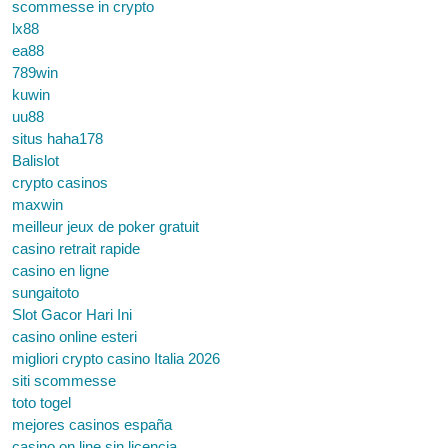
scommesse in crypto
lx88
ea88
789win
kuwin
uu88
situs haha178
Balislot
crypto casinos
maxwin
meilleur jeux de poker gratuit
casino retrait rapide
casino en ligne
sungaitoto
Slot Gacor Hari Ini
casino online esteri
migliori crypto casino Italia 2026
siti scommesse
toto togel
mejores casinos españa
casino on line sin licencia