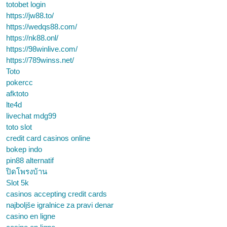
totobet login
https://jw88.to/
https://wedqs88.com/
https://nk88.onl/
https://98winlive.com/
https://789winss.net/
Toto
pokercc
afktoto
lte4d
livechat mdg99
toto slot
credit card casinos online
bokep indo
pin88 alternatif
ปิดโพรงบ้าน
Slot 5k
casinos accepting credit cards
najboljše igralnice za pravi denar
casino en ligne