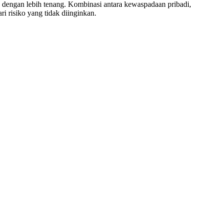
engan lebih tenang. Kombinasi antara kewaspadaan pribadi,
 risiko yang tidak diinginkan.