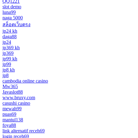
QQ1221
slot demo
luna99
naga 5000
สล็อตเว็บตรง
jp24 kh
daga88
jp24
jp369 kh
jp369
jp99 kh
jp99
jp8 kh
jp8
cambodia online casino
Mw365
Javaslot88
www.bruxy.com
casushi casino
mewah99
puas69
mantul138
foya88
link alternatif receh69
login receh69