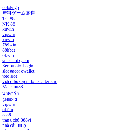
coloksgp
無料ゲーム麻雀
TG 88
NK 88
kuwin
vipwin
kuwin
789win
88kbet
okwin
situs slot gacor
Seributoto Login
slot gacor ewallet
toto slot
video bokep indonesia terbaru
Mansion88
บาคาร่า
gelek4d
vipwin
okfun
ea88
trang chủ 888vi
nhà cái 888p