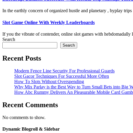
In the earthly concern of organized hustle and planetary , byplay trips
Slot Game Online With Weekly Leaderboards
If you the vibrate of contender, online slot games with hebdomadally l
Search
Search
Recent Posts
Modern Fence Line Security For Professional Guards
Slot Gacor Techniques For Successful More Often
How To Slots Without Overspending
Why Mix Parlay is the Best Way to Turn Small Bets into Big W
How Abc Rummy Delivers An Pleasurable Mobile Card Gamb
Recent Comments
No comments to show.
Dynamic Blogroll & Sidebar