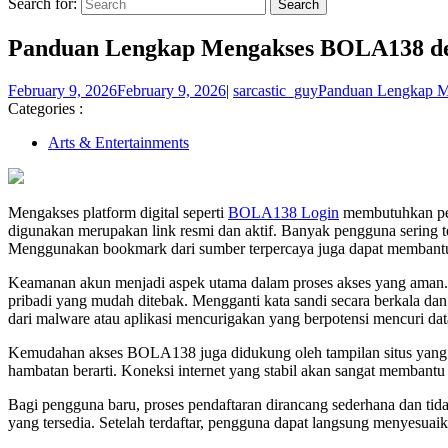
Search for:
Panduan Lengkap Mengakses BOLA138 d
February 9, 2026
February 9, 2026
|
sarcastic_guy
Panduan Lengkap 
Categories :
Arts & Entertainments
Mengakses platform digital seperti
BOLA138 Login
membutuhkan pem
digunakan merupakan link resmi dan aktif. Banyak pengguna sering te
Menggunakan bookmark dari sumber terpercaya juga dapat membantu 
Keamanan akun menjadi aspek utama dalam proses akses yang aman. 
pribadi yang mudah ditebak. Mengganti kata sandi secara berkala da
dari malware atau aplikasi mencurigakan yang berpotensi mencuri dat
Kemudahan akses BOLA138 juga didukung oleh tampilan situs yang r
hambatan berarti. Koneksi internet yang stabil akan sangat membantu p
Bagi pengguna baru, proses pendaftaran dirancang sederhana dan tid
yang tersedia. Setelah terdaftar, pengguna dapat langsung menyesuai