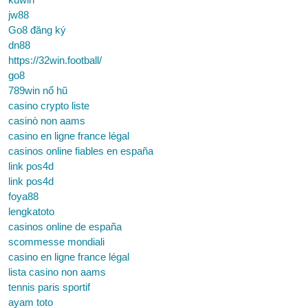
jw88
Go8 đăng ký
dn88
https://32win.football/
go8
789win nổ hũ
casino crypto liste
casinò non aams
casino en ligne france légal
casinos online fiables en españa
link pos4d
link pos4d
foya88
lengkatoto
casinos online de españa
scommesse mondiali
casino en ligne france légal
lista casino non aams
tennis paris sportif
ayam toto