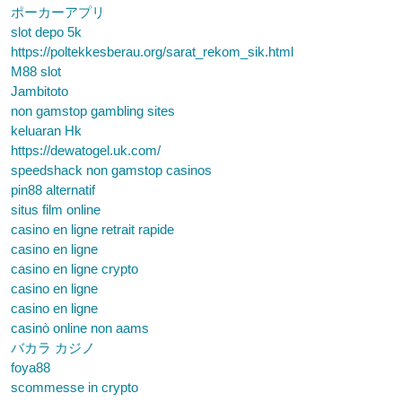
ポーカーアプリ
slot depo 5k
https://poltekkesberau.org/sarat_rekom_sik.html
M88 slot
Jambitoto
non gamstop gambling sites
keluaran Hk
https://dewatogel.uk.com/
speedshack non gamstop casinos
pin88 alternatif
situs film online
casino en ligne retrait rapide
casino en ligne
casino en ligne crypto
casino en ligne
casino en ligne
casinò online non aams
バカラ カジノ
foya88
scommesse in crypto