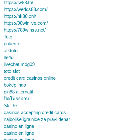
https://jw88.to/
https://wedqs88.com/
https://nk88.onl/
https://98winlive.com/
https://789winss.net/
Toto
pokercc
afktoto
lte4d
livechat mdg99
toto slot
credit card casinos online
bokep indo
pin88 alternatif
ปิดโพรงบ้าน
Slot 5k
casinos accepting credit cards
najboljše igralnice za pravi denar
casino en ligne
casino en ligne
casino en ligne