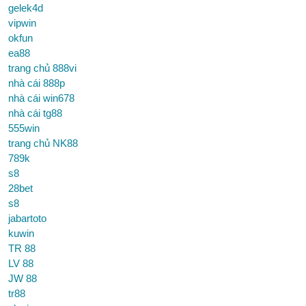
gelek4d
vipwin
okfun
ea88
trang chủ 888vi
nhà cái 888p
nhà cái win678
nhà cái tg88
555win
trang chủ NK88
789k
s8
28bet
s8
jabartoto
kuwin
TR 88
LV 88
JW 88
tr88