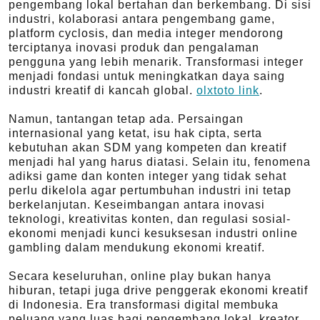
pengembang lokal bertahan dan berkembang. Di sisi
industri, kolaborasi antara pengembang game,
platform cyclosis, dan media integer mendorong
terciptanya inovasi produk dan pengalaman
pengguna yang lebih menarik. Transformasi integer
menjadi fondasi untuk meningkatkan daya saing
industri kreatif di kancah global.
olxtoto link
.
Namun, tantangan tetap ada. Persaingan
internasional yang ketat, isu hak cipta, serta
kebutuhan akan SDM yang kompeten dan kreatif
menjadi hal yang harus diatasi. Selain itu, fenomena
adiksi game dan konten integer yang tidak sehat
perlu dikelola agar pertumbuhan industri ini tetap
berkelanjutan. Keseimbangan antara inovasi
teknologi, kreativitas konten, dan regulasi sosial-
ekonomi menjadi kunci kesuksesan industri online
gambling dalam mendukung ekonomi kreatif.
Secara keseluruhan, online play bukan hanya
hiburan, tetapi juga drive penggerak ekonomi kreatif
di Indonesia. Era transformasi digital membuka
peluang yang luas bagi pengembang lokal, kreator