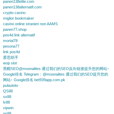
panen138elite.com
panen138alternatif.com
crypto casino
miglior bookmaker
casino online stranieri non AAMS
panen77.shop
pos4d link alternatif
mortal78
pesona77
link pos4d
爱思助手
wop slot
黑帽SEO@moonalites 通过我们的SEO反向链接提升您的网站↑
Google排名 Telegram：@moonalites 通过我们的SEO提升您的
网站↑ Google排名 bet939app.com.pk
pulautoto
QS88
sx88
lv88
vipwin
qs88