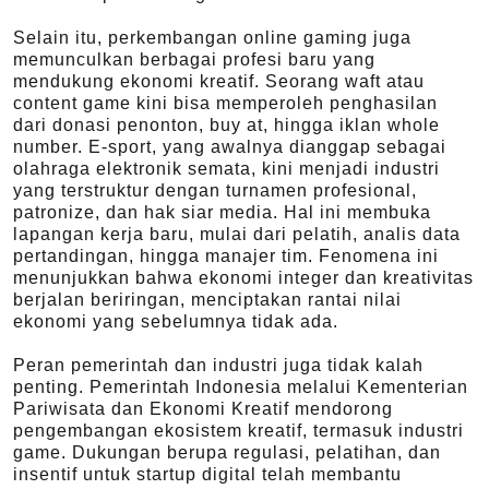
Selain itu, perkembangan online gaming juga
memunculkan berbagai profesi baru yang
mendukung ekonomi kreatif. Seorang waft atau
content game kini bisa memperoleh penghasilan
dari donasi penonton, buy at, hingga iklan whole
number. E-sport, yang awalnya dianggap sebagai
olahraga elektronik semata, kini menjadi industri
yang terstruktur dengan turnamen profesional,
patronize, dan hak siar media. Hal ini membuka
lapangan kerja baru, mulai dari pelatih, analis data
pertandingan, hingga manajer tim. Fenomena ini
menunjukkan bahwa ekonomi integer dan kreativitas
berjalan beriringan, menciptakan rantai nilai
ekonomi yang sebelumnya tidak ada.
Peran pemerintah dan industri juga tidak kalah
penting. Pemerintah Indonesia melalui Kementerian
Pariwisata dan Ekonomi Kreatif mendorong
pengembangan ekosistem kreatif, termasuk industri
game. Dukungan berupa regulasi, pelatihan, dan
insentif untuk startup digital telah membantu