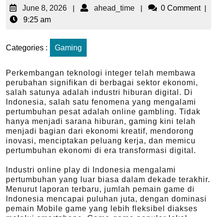
June 8, 2026
|
ahead_time
|
0 Comment
|
9:25 am
Categories :
Gaming
Perkembangan teknologi integer telah membawa
perubahan signifikan di berbagai sektor ekonomi,
salah satunya adalah industri hiburan digital. Di
Indonesia, salah satu fenomena yang mengalami
pertumbuhan pesat adalah online gambling. Tidak
hanya menjadi sarana hiburan, gaming kini telah
menjadi bagian dari ekonomi kreatif, mendorong
inovasi, menciptakan peluang kerja, dan memicu
pertumbuhan ekonomi di era transformasi digital.
Industri online play di Indonesia mengalami
pertumbuhan yang luar biasa dalam dekade terakhir.
Menurut laporan terbaru, jumlah pemain game di
Indonesia mencapai puluhan juta, dengan dominasi
pemain Mobile game yang lebih fleksibel diakses