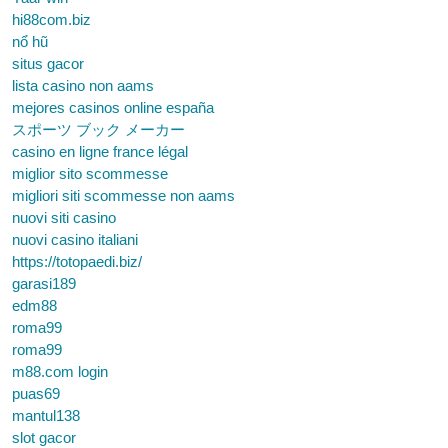
hi88com.biz
nổ hũ
situs gacor
lista casino non aams
mejores casinos online españa
スポーツ ブック メーカー
casino en ligne france légal
miglior sito scommesse
migliori siti scommesse non aams
nuovi siti casino
nuovi casino italiani
https://totopaedi.biz/
garasi189
edm88
roma99
roma99
m88.com login
puas69
mantul138
slot gacor