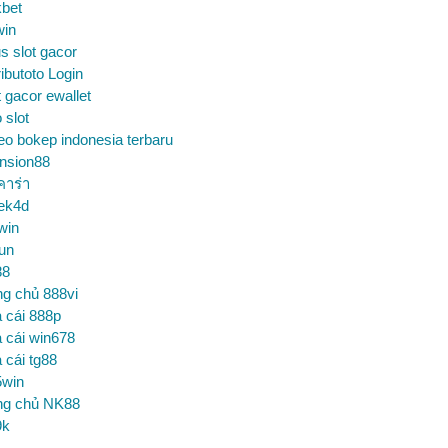
bet
win
us slot gacor
ibutoto Login
t gacor ewallet
o slot
eo bokep indonesia terbaru
nsion88
คาร่า
ek4d
win
un
88
ng chủ 888vi
 cái 888p
 cái win678
 cái tg88
5win
ng chủ NK88
9k