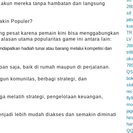
s akun mereka tanpa hambatan dan langsung
28b
s8
jab
kin Populer?
ku
TR
g pesat karena pemain kini bisa menggabungkan
alasan utama popularitas game ini antara lain:
LV
JW
dapatkan hadiah tunai atau barang melalui kompetisi dan
tr8
ok
78
pan saja, baik di rumah maupun di perjalanan.
QS
bok
un komunitas, berbagi strategi, dan
slo
re
ga melatih strategi, pengelolaan keuangan,
fly
mo
jag
enjadi lebih mudah diakses dan semakin diminati
hin
ha
QQ