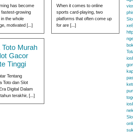
aming has become
When it comes to online
vio
e fastest-growing
sports card-playing, two
phi
 in the whole
platforms that often come up
Slo
e, motivated [...]
for are [...]
xe8
htt
nge
bok
 Toto Murah
Tot
lot Gacor
ios
te Tinggi
go
kap
tar Tentang
pa
 Toto dan Slot
ke
 Era Digital Dalam
pu
ahun terakhir, [...]
tog
ios
nek
Slo
onl
su