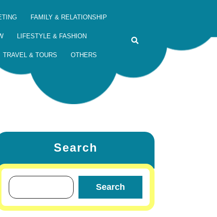
ETING
FAMILY & RELATIONSHIP
W
LIFESTYLE & FASHION
TRAVEL & TOURS
OTHERS
Search
Search