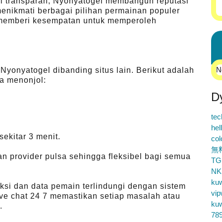
si transparan, Nyonyatogel membangun reputasi
menikmati berbagai pilihan permainan populer
a memberi kesempatan untuk memperoleh
N
onyatogel dibanding situs lain. Berikut adalah
a menonjol:
D
te
hel
ekitar 3 menit.
co
無
an provider pulsa sehingga fleksibel bagi semua
TG
NK
ku
si dan data pemain terlindungi dengan sistem
vip
live chat 24 7 memastikan setiap masalah atau
ku
.
78