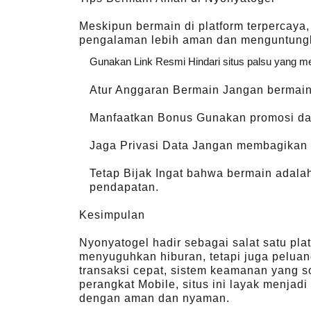
Meskipun bermain di platform terpercaya,
pengalaman lebih aman dan menguntung
Gunakan Link Resmi Hindari situs palsu yang m
Atur Anggaran Bermain Jangan bermain
Manfaatkan Bonus Gunakan promosi da
Jaga Privasi Data Jangan membagikan ak
Tetap Bijak Ingat bahwa bermain adala
pendapatan.
Kesimpulan
Nyonyatogel hadir sebagai salat satu pla
menyuguhkan hiburan, tetapi juga peluan
transaksi cepat, sistem keamanan yang so
perangkat Mobile, situs ini layak menjad
dengan aman dan nyaman.