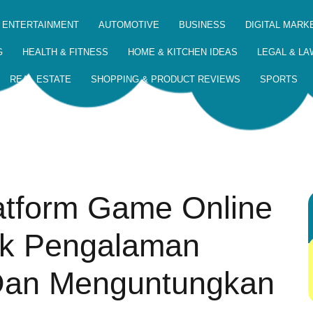
 ENTERTAINMENT
AUTOMOTIVE
BUSINESS
DIGITAL MARK
G
HEALTH & FITNESS
HOME & KITCHEN IDEAS
LEGAL & LA
REAL ESTATE
SHOPPING & PRODUCT REVIEWS
SPORTS
atform Game Online
uk Pengalaman
Dan Menguntungkan