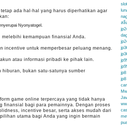
slo
lun
 tetap ada hal-hal yang harus diperhatikan agar
kan:
na
สล็
enyerupai Nyonyatogel.
jp2
da
 melebihi kemampuan finansial Anda.
jp2
jp3
n incentive untuk memperbesar peluang menang.
jp3
un atau informasi pribadi ke pihak lain.
jp9
jp9
h hiburan, bukan satu-satunya sumber
jp8
jp8
cam
Mw
Jav
tform game online terpercaya yang tidak hanya
ww
g finansial bagi para pemainnya. Dengan proses
cas
lidness, incentive besar, serta akses mudah dari
i pilihan utama bagi Anda yang ingin bermain
me
pu