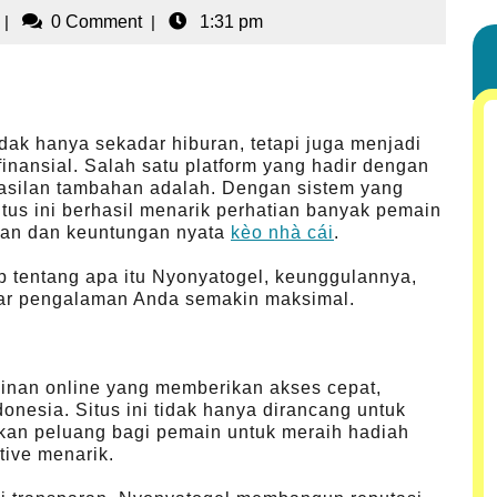
|
0 Comment
|
1:31 pm
idak hanya sekadar hiburan, tetapi juga menjadi
nansial. Salah satu platform yang hadir dengan
asilan tambahan adalah. Dengan sistem yang
itus ini berhasil menarik perhatian banyak pemain
gan dan keuntungan nyata
kèo nhà cái
.
p tentang apa itu Nyonyatogel, keunggulannya,
gar pengalaman Anda semakin maksimal.
ainan online yang memberikan akses cepat,
nesia. Situs ini tidak hanya dirancang untuk
kan peluang bagi pemain untuk meraih hadiah
tive menarik.