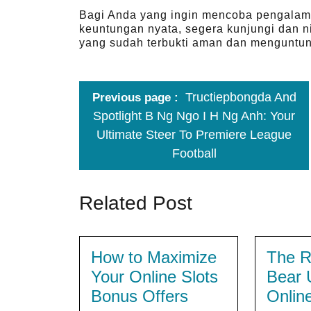
Bagi Anda yang ingin mencoba pengalam
keuntungan nyata, segera kunjungi dan n
yang sudah terbukti aman dan menguntu
Tructiepbongda And
Previous page
Spotlight B Ng Ngo I H Ng Anh: Your
Ultimate Steer To Premiere League
Football
Related Post
How to Maximize
The R
Your Online Slots
Bear 
Bonus Offers
Onlin