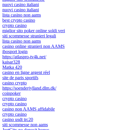
nuovi casino italiani
nuovi casino italiani
lista casino non aams
best crypto casino
crypto casino
miglior sito poker online soldi veri
siti scommesse stranieri legali
lista casino non aams
casino online stranieri non AAMS
ibosport login
https://atlaspro-tv4k.net/
kaisar328
Matka 420
casino en ligne argent réel
site de paris sportifs
casino crypto
https://soenderjylland.dlm.dk/
coinpoker
crypto casino
crypto casino
casino non AAMS affidabile
crypto casino
casino usdt trc20
siti scommesse non aams
JeetCity no deposit bonus