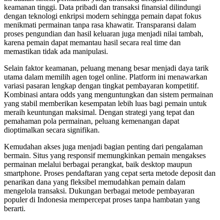
keamanan tinggi. Data pribadi dan transaksi finansial dilindungi
dengan teknologi enkripsi modern sehingga pemain dapat fokus
menikmati permainan tanpa rasa khawatir. Transparansi dalam
proses pengundian dan hasil keluaran juga menjadi nilai tambah,
karena pemain dapat memantau hasil secara real time dan
memastikan tidak ada manipulasi.
Selain faktor keamanan, peluang menang besar menjadi daya tarik
utama dalam memilih agen togel online. Platform ini menawarkan
variasi pasaran lengkap dengan tingkat pembayaran kompetitif.
Kombinasi antara odds yang menguntungkan dan sistem permainan
yang stabil memberikan kesempatan lebih luas bagi pemain untuk
meraih keuntungan maksimal. Dengan strategi yang tepat dan
pemahaman pola permainan, peluang kemenangan dapat
dioptimalkan secara signifikan.
Kemudahan akses juga menjadi bagian penting dari pengalaman
bermain. Situs yang responsif memungkinkan pemain mengakses
permainan melalui berbagai perangkat, baik desktop maupun
smartphone. Proses pendaftaran yang cepat serta metode deposit dan
penarikan dana yang fleksibel memudahkan pemain dalam
mengelola transaksi. Dukungan berbagai metode pembayaran
populer di Indonesia mempercepat proses tanpa hambatan yang
berarti.