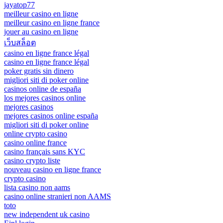
jayatop77
meilleur casino en ligne
meilleur casino en ligne france
jouer au casino en ligne
เว็บสล็อต
casino en ligne france légal
casino en ligne france légal
poker gratis sin dinero
migliori siti di poker online
casinos online de españa
los mejores casinos online
mejores casinos
mejores casinos online españa
migliori siti di poker online
online crypto casino
casino online france
casino français sans KYC
casino crypto liste
nouveau casino en ligne france
crypto casino
lista casino non aams
casino online stranieri non AAMS
toto
new independent uk casino