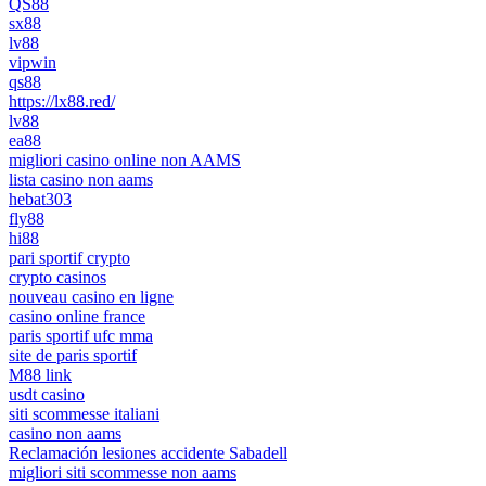
QS88
sx88
lv88
vipwin
qs88
https://lx88.red/
lv88
ea88
migliori casino online non AAMS
lista casino non aams
hebat303
fly88
hi88
pari sportif crypto
crypto casinos
nouveau casino en ligne
casino online france
paris sportif ufc mma
site de paris sportif
M88 link
usdt casino
siti scommesse italiani
casino non aams
Reclamación lesiones accidente Sabadell
migliori siti scommesse non aams