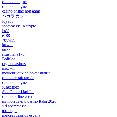
casino en ligne
casino en ligne
casinò online non aams
バカラ カジノ
foya88
scommesse in crypto
lx88
ea88
789win
kuwin
uu88
situs haha178
Balislot
crypto casinos
maxwin
meilleur jeux de poker gratuit
casino retrait rapide
casino en ligne
sungaitoto
Slot Gacor Hari Ini
casino online esteri
migliori crypto casino Italia 2026
siti scommesse
toto togel
mejores casinos españa