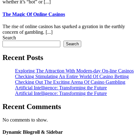
whether it’s “hot” or [...]
The Magic Of Online Casinos
The rise of online casinos has sparked a gyration in the earthly
concern of gambling. [...]
Search
Search
Recent Posts
Exploring The Attraction With Modern-day On-line Casinos
Checking Stimulating An Entire World Of Casino Betting
Checking Out The Exciting Arena Of Casino Gambling
Artificial Intelligence: Transforming the Future
Artificial Intelligence: Transforming the Future
Recent Comments
No comments to show.
Dynamic Blogroll & Sidebar