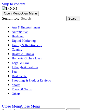
Skip to content
Open Menu
Open Menu
Search for:
Arts & Entertainment
Automotive
Business
Digital Marketing
Family & Relationship
Gaming
Health & Fitness
Home & Kitchen Ideas
Legal & Law
Lifestyle & Fashion
Pets
Real Estate
Shopping & Product Reviews
Sports
Travel & Tours
Others
Close Menu
Close Menu