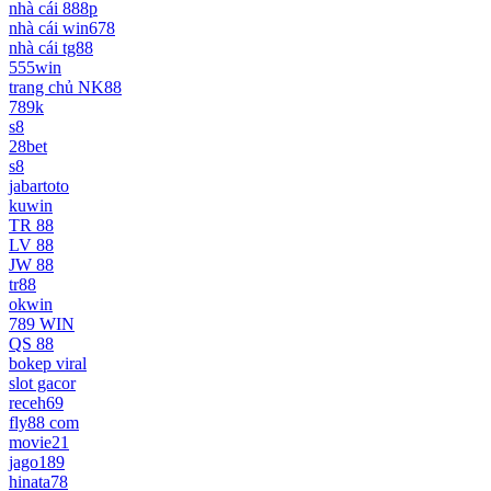
nhà cái 888p
nhà cái win678
nhà cái tg88
555win
trang chủ NK88
789k
s8
28bet
s8
jabartoto
kuwin
TR 88
LV 88
JW 88
tr88
okwin
789 WIN
QS 88
bokep viral
slot gacor
receh69
fly88 com
movie21
jago189
hinata78