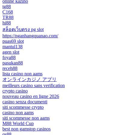
online kazino
tg88
C168
TR88
hi88
สล็อตเว็บตรง pg slot
https://nganhangquanao.com/
puas69 slot
mantul138
agen slot
foya88
pasukan88
receh88
lista casino non aams
オンラインカジノ アプリ
meilleurs casino sans verification
crypto casino
nouveau casino en ligne 2026
casino senza documenti
siti scommesse crypto
casino non aams
siti scommesse non aams
M88 World Cup
best non gamstop casinos
qs88