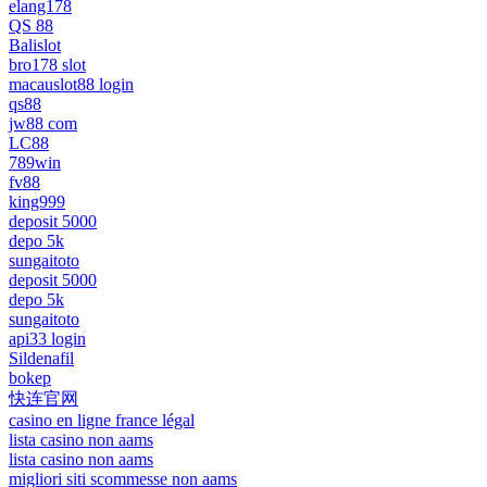
elang178
QS 88
Balislot
bro178 slot
macauslot88 login
qs88
jw88 com
LC88
789win
fv88
king999
deposit 5000
depo 5k
sungaitoto
deposit 5000
depo 5k
sungaitoto
api33 login
Sildenafil
bokep
快连官网
casino en ligne france légal
lista casino non aams
lista casino non aams
migliori siti scommesse non aams