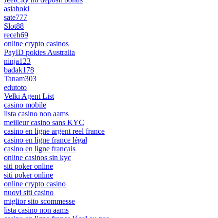
asiahoki
sate777
Slot88
receh69
online crypto casinos
PayID pokies Australia
ninja123
badak178
Tanam303
edutoto
Velki Agent List
casino mobile
lista casino non aams
meilleur casino sans KYC
casino en ligne argent reel france
casino en ligne france légal
casino en ligne francais
online casinos sin kyc
siti poker online
siti poker online
online crypto casino
nuovi siti casino
miglior sito scommesse
lista casino non aams