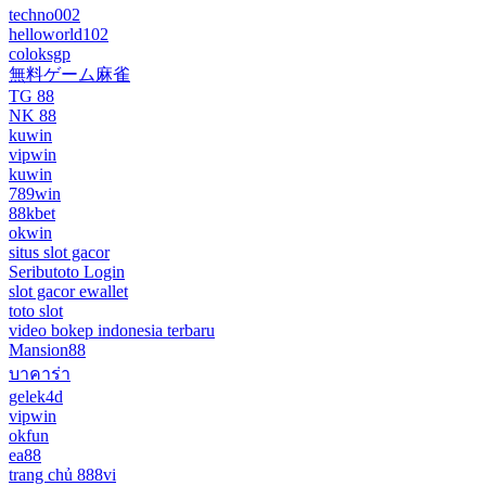
techno002
helloworld102
coloksgp
無料ゲーム麻雀
TG 88
NK 88
kuwin
vipwin
kuwin
789win
88kbet
okwin
situs slot gacor
Seributoto Login
slot gacor ewallet
toto slot
video bokep indonesia terbaru
Mansion88
บาคาร่า
gelek4d
vipwin
okfun
ea88
trang chủ 888vi