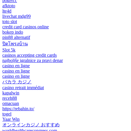
pokercc
afktoto
lte4d
livechat mdg99
toto slot
credit card casinos online
bokep indo
pin88 alternatif
ปิดโพรงบ้าน
Slot 5k
casinos accepting credit cards
najboljše igralnice za pravi denar
casino en ligne
casino en ligne
casino en ligne
バカラ カジノ
casino retrait immédiat
kapalwin
receh88
omacuan
https://rebahin.to/
togel
Yaar Win
オンラインカジノ おすすめ
worldhealthcarecongress.com