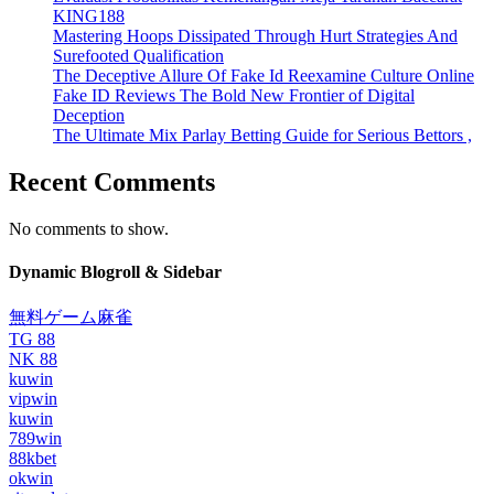
KING188
Mastering Hoops Dissipated Through Hurt Strategies And
Surefooted Qualification
The Deceptive Allure Of Fake Id Reexamine Culture Online
Fake ID Reviews The Bold New Frontier of Digital
Deception
The Ultimate Mix Parlay Betting Guide for Serious Bettors ,
Recent Comments
No comments to show.
Dynamic Blogroll & Sidebar
無料ゲーム麻雀
TG 88
NK 88
kuwin
vipwin
kuwin
789win
88kbet
okwin