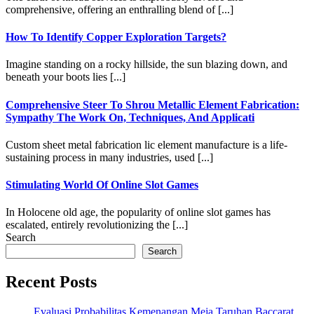
comprehensive, offering an enthralling blend of [...]
How To Identify Copper Exploration Targets?
Imagine standing on a rocky hillside, the sun blazing down, and
beneath your boots lies [...]
Comprehensive Steer To Shrou Metallic Element Fabrication:
Sympathy The Work On, Techniques, And Applicati
Custom sheet metal fabrication lic element manufacture is a life-
sustaining process in many industries, used [...]
Stimulating World Of Online Slot Games
In Holocene old age, the popularity of online slot games has
escalated, entirely revolutionizing the [...]
Search
Search
Recent Posts
Evaluasi Probabilitas Kemenangan Meja Taruhan Baccarat