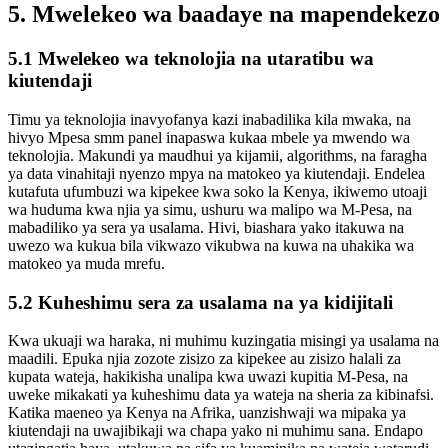
5. Mwelekeo wa baadaye na mapendekezo
5.1 Mwelekeo wa teknolojia na utaratibu wa
kiutendaji
Timu ya teknolojia inavyofanya kazi inabadilika kila mwaka, na
hivyo Mpesa smm panel inapaswa kukaa mbele ya mwendo wa
teknolojia. Makundi ya maudhui ya kijamii, algorithms, na faragha
ya data vinahitaji nyenzo mpya na matokeo ya kiutendaji. Endelea
kutafuta ufumbuzi wa kipekee kwa soko la Kenya, ikiwemo utoaji
wa huduma kwa njia ya simu, ushuru wa malipo wa M-Pesa, na
mabadiliko ya sera ya usalama. Hivi, biashara yako itakuwa na
uwezo wa kukua bila vikwazo vikubwa na kuwa na uhakika wa
matokeo ya muda mrefu.
5.2 Kuheshimu sera za usalama na ya kidijitali
Kwa ukuaji wa haraka, ni muhimu kuzingatia misingi ya usalama na
maadili. Epuka njia zozote zisizo za kipekee au zisizo halali za
kupata wateja, hakikisha unalipa kwa uwazi kupitia M-Pesa, na
uweke mikakati ya kuheshimu data ya wateja na sheria za kibinafsi.
Katika maeneo ya Kenya na Afrika, uanzishwaji wa mipaka ya
kiutendaji na uwajibikaji wa chapa yako ni muhimu sana. Endapo