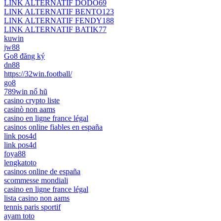
LINK ALTERNATIF DODO69
LINK ALTERNATIF BENTO123
LINK ALTERNATIF FENDY188
LINK ALTERNATIF BATIK77
kuwin
jw88
Go8 đăng ký
dn88
https://32win.football/
go8
789win nổ hũ
casino crypto liste
casinò non aams
casino en ligne france légal
casinos online fiables en españa
link pos4d
link pos4d
foya88
lengkatoto
casinos online de españa
scommesse mondiali
casino en ligne france légal
lista casino non aams
tennis paris sportif
ayam toto