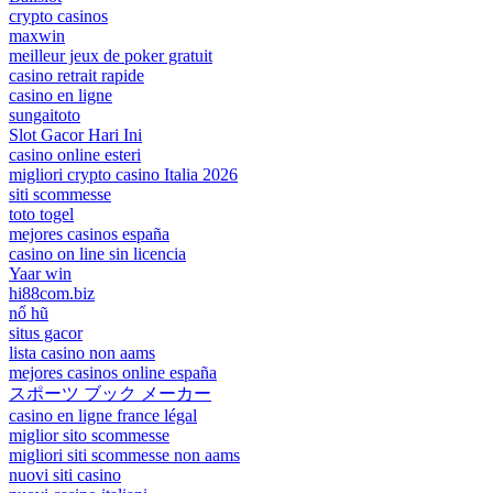
crypto casinos
maxwin
meilleur jeux de poker gratuit
casino retrait rapide
casino en ligne
sungaitoto
Slot Gacor Hari Ini
casino online esteri
migliori crypto casino Italia 2026
siti scommesse
toto togel
mejores casinos españa
casino on line sin licencia
Yaar win
hi88com.biz
nổ hũ
situs gacor
lista casino non aams
mejores casinos online españa
スポーツ ブック メーカー
casino en ligne france légal
miglior sito scommesse
migliori siti scommesse non aams
nuovi siti casino