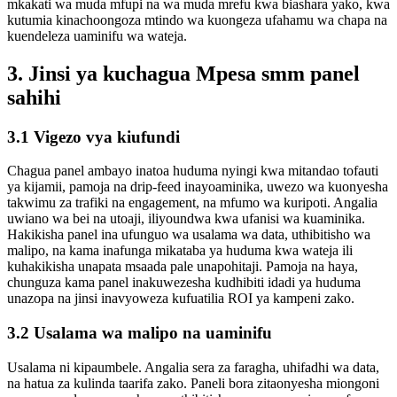
mkakati wa muda mfupi na wa muda mrefu kwa biashara yako, kwa
kutumia kinachoongoza mtindo wa kuongeza ufahamu wa chapa na
kuendeleza uaminifu wa wateja.
3. Jinsi ya kuchagua Mpesa smm panel
sahihi
3.1 Vigezo vya kiufundi
Chagua panel ambayo inatoa huduma nyingi kwa mitandao tofauti
ya kijamii, pamoja na drip-feed inayoaminika, uwezo wa kuonyesha
takwimu za trafiki na engagement, na mfumo wa kuripoti. Angalia
uwiano wa bei na utoaji, iliyoundwa kwa ufanisi wa kuaminika.
Hakikisha panel ina ufunguo wa usalama wa data, uthibitisho wa
malipo, na kama inafunga mikataba ya huduma kwa wateja ili
kuhakikisha unapata msaada pale unapohitaji. Pamoja na haya,
chunguza kama panel inakuwezesha kudhibiti idadi ya huduma
unazopa na jinsi inavyoweza kufuatilia ROI ya kampeni zako.
3.2 Usalama wa malipo na uaminifu
Usalama ni kipaumbele. Angalia sera za faragha, uhifadhi wa data,
na hatua za kulinda taarifa zako. Paneli bora zitaonyesha miongoni