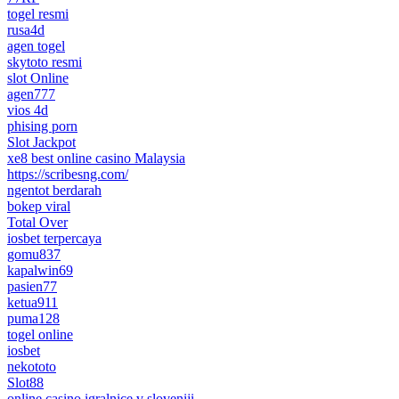
togel resmi
rusa4d
agen togel
skytoto resmi
slot Online
agen777
vios 4d
phising porn
Slot Jackpot
xe8 best online casino Malaysia
https://scribesng.com/
ngentot berdarah
bokep viral
Total Over
iosbet terpercaya
gomu837
kapalwin69
pasien77
ketua911
puma128
togel online
iosbet
nekototo
Slot88
online casino igralnice v sloveniji