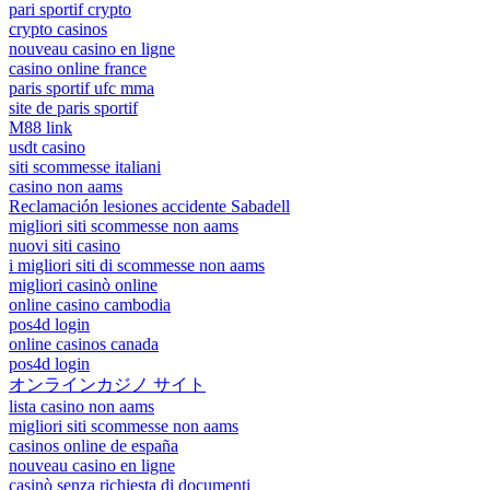
pari sportif crypto
crypto casinos
nouveau casino en ligne
casino online france
paris sportif ufc mma
site de paris sportif
M88 link
usdt casino
siti scommesse italiani
casino non aams
Reclamación lesiones accidente Sabadell
migliori siti scommesse non aams
nuovi siti casino
i migliori siti di scommesse non aams
migliori casinò online
online casino cambodia
pos4d login
online casinos canada
pos4d login
オンラインカジノ サイト
lista casino non aams
migliori siti scommesse non aams
casinos online de españa
nouveau casino en ligne
casinò senza richiesta di documenti