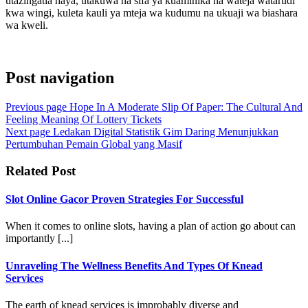
utazingatia haya, utakuwa na sifa ya kuaminika na wateja watarudi
kwa wingi, kuleta kauli ya mteja wa kudumu na ukuaji wa biashara
wa kweli.
Post navigation
Previous page
Hope In A Moderate Slip Of Paper: The Cultural And
Feeling Meaning Of Lottery Tickets
Next page
Ledakan Digital Statistik Gim Daring Menunjukkan
Pertumbuhan Pemain Global yang Masif
Related Post
Slot Online Gacor Proven Strategies For Successful
When it comes to online slots, having a plan of action go about can
importantly [...]
Unraveling The Wellness Benefits And Types Of Knead
Services
The earth of knead services is improbably diverse and