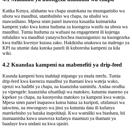
Katika Kenya, ufahamu wa chapa unatokana na muunganisho wa
ubora wa maudhui, utambulisho wa chapa, na uhalisi wa
mawasiliano. Mpesa smm panel inaweza kusaidia kuimarisha
kampeni yako kwa kutoa huduma za kuongeza wasifu na ubora wa
maudhui. Tumia huduma za wafuasi na engagement ili kujenga
mfululizo wa maudhui yanayochochea mazungumzo na kuongezeka
kwa trafiki kwenye kurasa zako. Hakikisha unakuwa na malengo ya
KPI na utumie data kutoka paneli ili kuboresha kampeni za kila
wiki.
4.2 Kuandaa kampeni na mabenefiti ya drip-feed
Kuunda kampeni bora inahitaji mipango ya muda mrefu. Tumia
drip-feed kwa kueneza maudhui ya thamani kwa wateja wako,
ujenzi wa hadithi ya chapa, na kuanzisha uaminifu. Andaa orodha
ya vipengele: kuanzisha ufuatiliaji wa matokeo, kutumia maneno ya
kipekee ya chapa, na kuonyesha matokeo ya kampeni kwa wateja.
Mpesa smm panel inapaswa kutoa hatua za kuripoti, ufafanuzi wa
takwimu, na mwongozo wa jinsi ya kutumia data ili kufanya
marekebisho ya haraka inapohitaji. Kwa wamiliki wa biashara, hii
inamaanisha kuwa unaweza kufanya maamuzi ya thamani ya
baadaye kwa undani na kwa ujasiri.