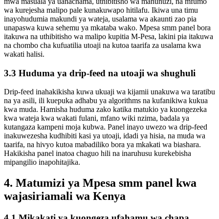
mwa masuala ya uanachama, uthibitisho wa manunuzi, na mfumo
wa kurejesha malipo pale kunakuwapo hitilafu. Ikiwa una timu
inayohudumia makundi ya wateja, usalama wa akaunti zao pia
unapaswa kuwa sehemu ya mkataba wako. Mpesa smm panel bora
itakuwa na uthibitisho wa malipo kupitia M-Pesa, lakini pia itakuwa
na chombo cha kufuatilia utoaji na kutoa taarifa za usalama kwa
wakati halisi.
3.3 Huduma ya drip-feed na utoaji wa shughuli
Drip-feed inahakikisha kuwa ukuaji wa kijamii unakuwa wa taratibu
na ya asili, ili kuepuka adhabu ya algorithms na kufanikiwa kukua
kwa muda. Hamisha huduma zako katika matukio ya kuongezeka
kwa wateja kwa wakati fulani, mfano wiki nzima, badala ya
kutangaza kampeni moja kubwa. Panel inayo uwezo wa drip-feed
inakuwezesha kudhibiti kasi ya utoaji, idadi ya hisia, na muda wa
taarifa, na hivyo kutoa mabadiliko bora ya mkakati wa biashara.
Hakikisha panel inatoa chaguo hili na inaruhusu kurekebisha
mipangilio inapohitajika.
4. Matumizi ya Mpesa smm panel kwa
wajasiriamali wa Kenya
4.1 Mikakati ya kuongeza ufahamu wa chapa