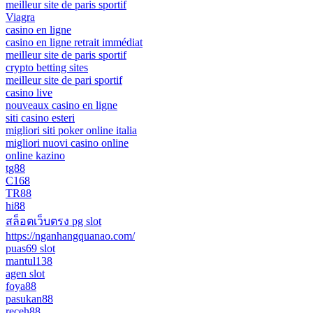
meilleur site de paris sportif
Viagra
casino en ligne
casino en ligne retrait immédiat
meilleur site de paris sportif
crypto betting sites
meilleur site de pari sportif
casino live
nouveaux casino en ligne
siti casino esteri
migliori siti poker online italia
migliori nuovi casino online
online kazino
tg88
C168
TR88
hi88
สล็อตเว็บตรง pg slot
https://nganhangquanao.com/
puas69 slot
mantul138
agen slot
foya88
pasukan88
receh88