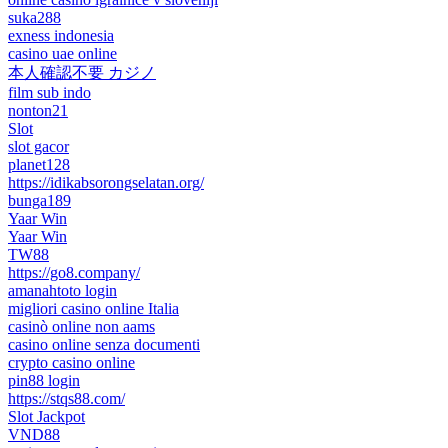
suka288
exness indonesia
casino uae online
本人確認不要 カジノ
film sub indo
nonton21
Slot
slot gacor
planet128
https://idikabsorongselatan.org/
bunga189
Yaar Win
Yaar Win
TW88
https://go8.company/
amanahtoto login
migliori casino online Italia
casinò online non aams
casino online senza documenti
crypto casino online
pin88 login
https://stqs88.com/
Slot Jackpot
VND88