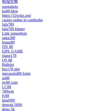
电报官网
sungaitoto
kp88.blog
https://32winz.org/
casino online in cambodia
fafa789
fafa789 khmer
Link sumseltoto
suka288
braga89
DN 88
EIPL GAME
elang178
QS 88
Balislot
bro178 slot
macauslot88 login
qs88
jw88 com
LC88
789win
fv88
king999
deposit 5000
depo 5k