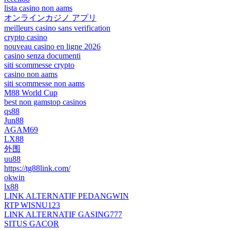
lista casino non aams
オンラインカジノ アプリ
meilleurs casino sans verification
crypto casino
nouveau casino en ligne 2026
casino senza documenti
siti scommesse crypto
casino non aams
siti scommesse non aams
M88 World Cup
best non gamstop casinos
qs88
Jun88
AGAM69
LX88
外围
uu88
https://tg88link.com/
okwin
lx88
LINK ALTERNATIF PEDANGWIN
RTP WISNU123
LINK ALTERNATIF GASING777
SITUS GACOR