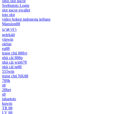
situs slot gacor
Seributoto Login
slot gacor ewallet
toto slot
video bokep indonesia terbaru
Mansion88
บาคาร่า
gelek4d
vipwin
okfun
ea88
trang chủ 888vi
nhà cái 888p
nhà cái win678
nhà cái tg88
555win
trang chủ NK88
789k
s8
28bet
s8
jabartoto
kuwin
TR 88
LV 88