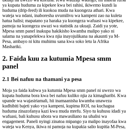
ya kupata huduma za kipekee kwa bei rahisi, ikiwemo kundi la
huduma (drip-feed) ili kuokoa muda na kuongeza athari. Kwa
wateja wa ndani, inaboresha uvumilivu wa kampeni zao na kuleta
hatua halisi; mapatano ya haraka ya kuongeza wafuasi wa kipekee,
pamoja na kuongeza uwazi wa statistik za ukuaji. Zaidi ya yote,
Mpesa smm panel inakupa hakikisho kwamba malipo yako ni
salama na yanapelekwa kwa njia inayojulikana na akaunti ya M-
Pesa, ambayo ni kitu muhimu sana kwa soko letu la Afrika
Mashariki.
2. Faida kuu za kutumia Mpesa smm
panel
2.1 Bei nafuu na thamani ya pesa
Moja ya faida kubwa ya kutumia Mpesa smm panel ni uwezo wa
kupata huduma bora kwa bei nafuu kuliko njia za kimagharibi. Kwa
upande wa wajasiriamali, hii inamaanisha kwamba unaweza
kudhibiti bajeti yako vya kampeni, kupima ROI, na kuchagua
huduma zinazofanya kazi kwa muda mrefu. Siyo tu kuhusu idadi ya
wafuasi, bali kuhusu ubora wa mawasiliano na uhalisi wa
engagement. Paneli nyingi zinatoa mipango ya malipo inayofaa kwa
wateja wa Kenya, ikiwa ni pamoja na kupakia salio kupitia M-Pesa,