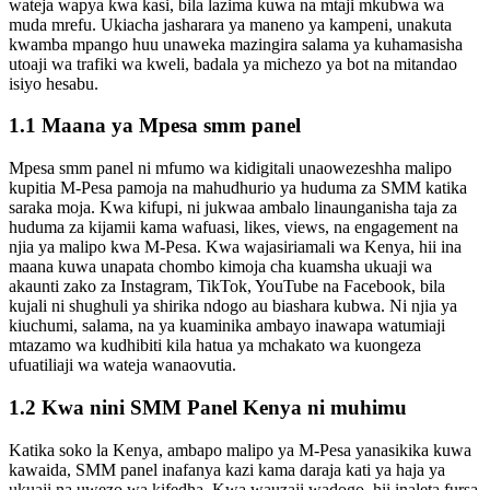
wateja wapya kwa kasi, bila lazima kuwa na mtaji mkubwa wa
muda mrefu. Ukiacha jasharara ya maneno ya kampeni, unakuta
kwamba mpango huu unaweka mazingira salama ya kuhamasisha
utoaji wa trafiki wa kweli, badala ya michezo ya bot na mitandao
isiyo hesabu.
1.1 Maana ya Mpesa smm panel
Mpesa smm panel ni mfumo wa kidigitali unaowezeshha malipo
kupitia M-Pesa pamoja na mahudhurio ya huduma za SMM katika
saraka moja. Kwa kifupi, ni jukwaa ambalo linaunganisha taja za
huduma za kijamii kama wafuasi, likes, views, na engagement na
njia ya malipo kwa M-Pesa. Kwa wajasiriamali wa Kenya, hii ina
maana kuwa unapata chombo kimoja cha kuamsha ukuaji wa
akaunti zako za Instagram, TikTok, YouTube na Facebook, bila
kujali ni shughuli ya shirika ndogo au biashara kubwa. Ni njia ya
kiuchumi, salama, na ya kuaminika ambayo inawapa watumiaji
mtazamo wa kudhibiti kila hatua ya mchakato wa kuongeza
ufuatiliaji wa wateja wanaovutia.
1.2 Kwa nini SMM Panel Kenya ni muhimu
Katika soko la Kenya, ambapo malipo ya M-Pesa yanasikika kuwa
kawaida, SMM panel inafanya kazi kama daraja kati ya haja ya
ukuaji na uwezo wa kifedha. Kwa wauzaji wadogo, hii inaleta fursa