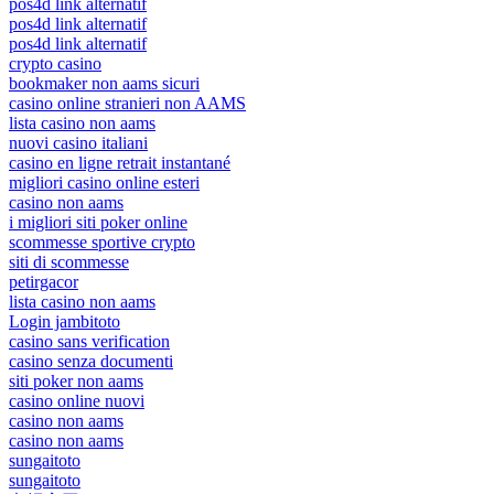
pos4d link alternatif
pos4d link alternatif
pos4d link alternatif
crypto casino
bookmaker non aams sicuri
casino online stranieri non AAMS
lista casino non aams
nuovi casino italiani
casino en ligne retrait instantané
migliori casino online esteri
casino non aams
i migliori siti poker online
scommesse sportive crypto
siti di scommesse
petirgacor
lista casino non aams
Login jambitoto
casino sans verification
casino senza documenti
siti poker non aams
casino online nuovi
casino non aams
casino non aams
sungaitoto
sungaitoto