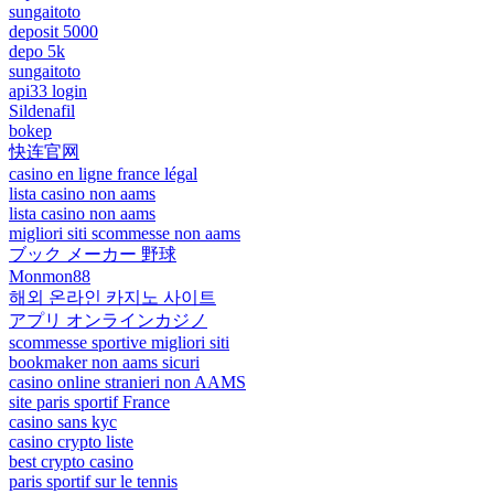
sungaitoto
deposit 5000
depo 5k
sungaitoto
api33 login
Sildenafil
bokep
快连官网
casino en ligne france légal
lista casino non aams
lista casino non aams
migliori siti scommesse non aams
ブック メーカー 野球
Monmon88
해외 온라인 카지노 사이트
アプリ オンラインカジノ
scommesse sportive migliori siti
bookmaker non aams sicuri
casino online stranieri non AAMS
site paris sportif France
casino sans kyc
casino crypto liste
best crypto casino
paris sportif sur le tennis