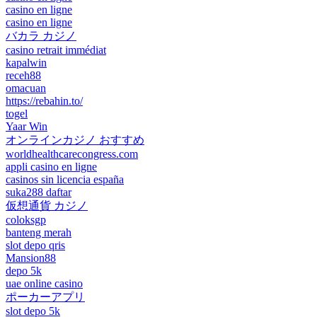
casino en ligne
casino en ligne
バカラ カジノ
casino retrait immédiat
kapalwin
receh88
omacuan
https://rebahin.to/
togel
Yaar Win
オンラインカジノ おすすめ
worldhealthcarecongress.com
appli casino en ligne
casinos sin licencia españa
suka288 daftar
仮想通貨 カジノ
coloksgp
banteng merah
slot depo qris
Mansion88
depo 5k
uae online casino
ポーカーアプリ
slot depo 5k