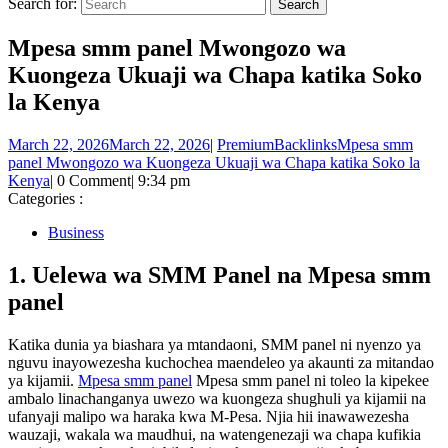
Search for:
Mpesa smm panel Mwongozo wa
Kuongeza Ukuaji wa Chapa katika Soko
la Kenya
March 22, 2026
March 22, 2026
|
PremiumBacklinks
Mpesa smm
panel Mwongozo wa Kuongeza Ukuaji wa Chapa katika Soko la
Kenya
|
0 Comment
|
9:34 pm
Categories :
Business
1. Uelewa wa SMM Panel na Mpesa smm
panel
Katika dunia ya biashara ya mtandaoni, SMM panel ni nyenzo ya
nguvu inayowezesha kuchochea maendeleo ya akaunti za mitandao
ya kijamii.
Mpesa smm panel
Mpesa smm panel ni toleo la kipekee
ambalo linachanganya uwezo wa kuongeza shughuli ya kijamii na
ufanyaji malipo wa haraka kwa M-Pesa. Njia hii inawawezesha
wauzaji, wakala wa maudhui, na watengenezaji wa chapa kufikia