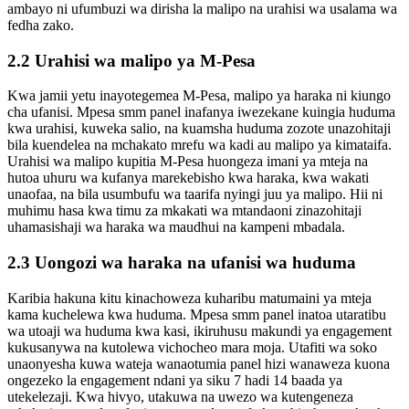
ambayo ni ufumbuzi wa dirisha la malipo na urahisi wa usalama wa
fedha zako.
2.2 Urahisi wa malipo ya M-Pesa
Kwa jamii yetu inayotegemea M-Pesa, malipo ya haraka ni kiungo
cha ufanisi. Mpesa smm panel inafanya iwezekane kuingia huduma
kwa urahisi, kuweka salio, na kuamsha huduma zozote unazohitaji
bila kuendelea na mchakato mrefu wa kadi au malipo ya kimataifa.
Urahisi wa malipo kupitia M-Pesa huongeza imani ya mteja na
hutoa uhuru wa kufanya marekebisho kwa haraka, kwa wakati
unaofaa, na bila usumbufu wa taarifa nyingi juu ya malipo. Hii ni
muhimu hasa kwa timu za mkakati wa mtandaoni zinazohitaji
uhamasishaji wa haraka wa maudhui na kampeni mbadala.
2.3 Uongozi wa haraka na ufanisi wa huduma
Karibia hakuna kitu kinachoweza kuharibu matumaini ya mteja
kama kuchelewa kwa huduma. Mpesa smm panel inatoa utaratibu
wa utoaji wa huduma kwa kasi, ikiruhusu makundi ya engagement
kukusanywa na kutolewa vichocheo mara moja. Utafiti wa soko
unaonyesha kuwa wateja wanaotumia panel hizi wanaweza kuona
ongezeko la engagement ndani ya siku 7 hadi 14 baada ya
utekelezaji. Kwa hivyo, utakuwa na uwezo wa kutengeneza