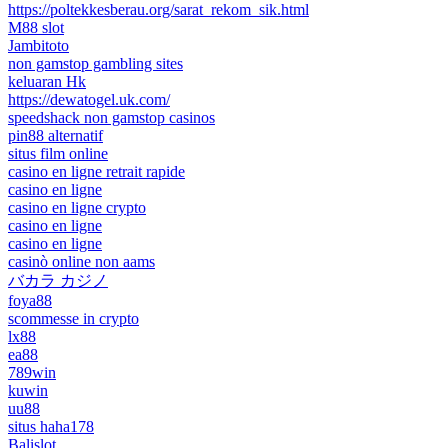
https://poltekkesberau.org/sarat_rekom_sik.html
M88 slot
Jambitoto
non gamstop gambling sites
keluaran Hk
https://dewatogel.uk.com/
speedshack non gamstop casinos
pin88 alternatif
situs film online
casino en ligne retrait rapide
casino en ligne
casino en ligne crypto
casino en ligne
casino en ligne
casinò online non aams
バカラ カジノ
foya88
scommesse in crypto
lx88
ea88
789win
kuwin
uu88
situs haha178
Balislot