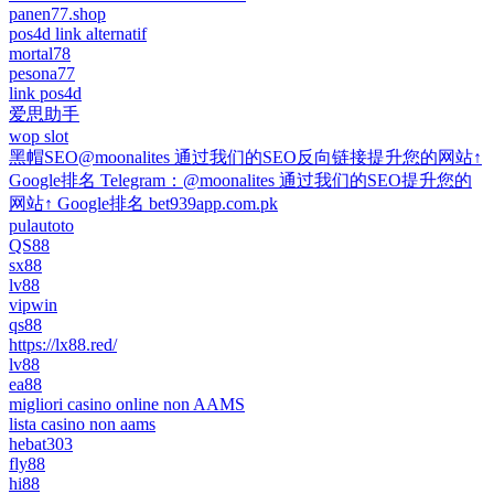
panen77.shop
pos4d link alternatif
mortal78
pesona77
link pos4d
爱思助手
wop slot
黑帽SEO@moonalites 通过我们的SEO反向链接提升您的网站↑
Google排名 Telegram：@moonalites 通过我们的SEO提升您的
网站↑ Google排名 bet939app.com.pk
pulautoto
QS88
sx88
lv88
vipwin
qs88
https://lx88.red/
lv88
ea88
migliori casino online non AAMS
lista casino non aams
hebat303
fly88
hi88