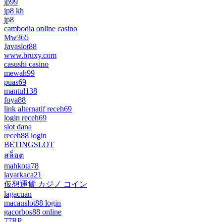
jp99
jp8 kh
jp8
cambodia online casino
Mw365
Javaslot88
www.bruxy.com
casushi casino
mewah99
puas69
mantul138
foya88
link alternatif receh69
login receh69
slot dana
receh88 login
BETINGSLOT
สล็อต
mahkota78
layarkaca21
仮想通貨 カジノ コイン
lagacuan
macauslot88 login
gacorbos88 online
77RP