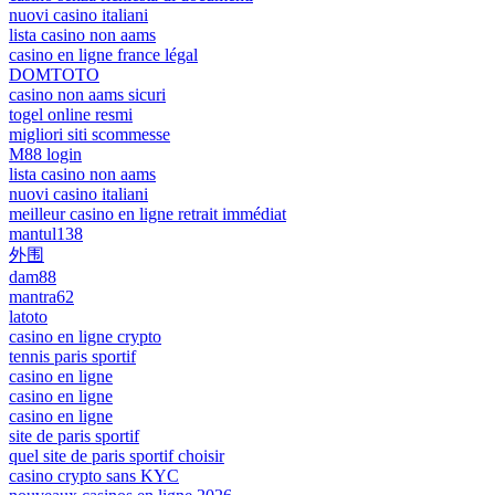
nuovi casino italiani
lista casino non aams
casino en ligne france légal
DOMTOTO
casino non aams sicuri
togel online resmi
migliori siti scommesse
M88 login
lista casino non aams
nuovi casino italiani
meilleur casino en ligne retrait immédiat
mantul138
外围
dam88
mantra62
latoto
casino en ligne crypto
tennis paris sportif
casino en ligne
casino en ligne
casino en ligne
site de paris sportif
quel site de paris sportif choisir
casino crypto sans KYC