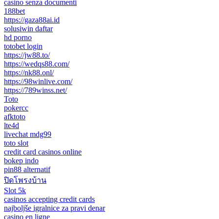
casino senza documenti
188bet
https://gaza88ai.id
solusiwin daftar
hd porno
totobet login
https://jw88.to/
https://wedqs88.com/
https://nk88.onl/
https://98winlive.com/
https://789winss.net/
Toto
pokercc
afktoto
lte4d
livechat mdg99
toto slot
credit card casinos online
bokep indo
pin88 alternatif
ปิดโพรงบ้าน
Slot 5k
casinos accepting credit cards
najboljše igralnice za pravi denar
casino en ligne