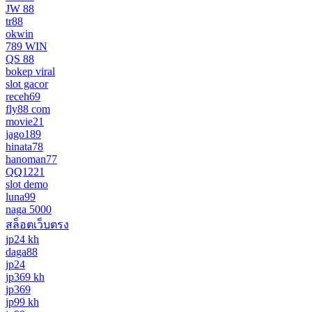
JW 88
tr88
okwin
789 WIN
QS 88
bokep viral
slot gacor
receh69
fly88 com
movie21
jago189
hinata78
hanoman77
QQ1221
slot demo
luna99
naga 5000
สล็อตเว็บตรง
jp24 kh
daga88
jp24
jp369 kh
jp369
jp99 kh