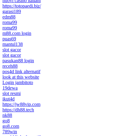
nuovi casino italiani
https://totopaedi.biz/
garasi189
edm88
roma99
roma99
m88.com login
puas69
mantul138
slot gacor
slot gacor
pasukan88 login
receh88
pos4d link alternatif
look at this website
Login jambitoto
19dewa
slot resmi
ikut4d
https://jw88vip.com
https://dh88.tech
nk88
go8
go8.com
789win