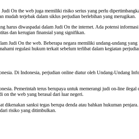
udi On the web juga memiliki risiko serius yang perlu dipertimbangka
an mudah terjebak dalam siklus perjudian berlebihan yang merugikan.
ang harus diwaspadai dalam Judi On the internet. Ada potensi informa
itas dan kerugian finansial yang signifikan.
dalam Judi On the web. Beberapa negara memiliki undang-undang yang k
ahami regulasi hukum terkait sebelum terlibat dalam kegiatan perjudia
ndonesia. Di Indonesia, perjudian online diatur oleh Undang-Undang I
donesia. Pemerintah terus berupaya untuk memerangi judi on-line ilegal d
i on the web yang berasal dari luar negeri.
apat dikenakan sanksi tegas berupa denda atau bahkan hukuman penjara
dari risiko yang ditimbulkan.