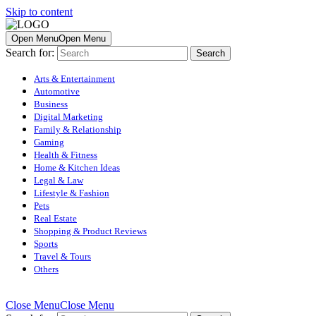
Skip to content
Open Menu
Open Menu
Search for:
Arts & Entertainment
Automotive
Business
Digital Marketing
Family & Relationship
Gaming
Health & Fitness
Home & Kitchen Ideas
Legal & Law
Lifestyle & Fashion
Pets
Real Estate
Shopping & Product Reviews
Sports
Travel & Tours
Others
Close Menu
Close Menu