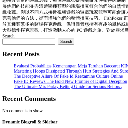
憑藉其豐富的遊戲選擇，每個遊戲都提供關鍵元件和特殊機制，
展他們的技能並弄清楚哪種類型的賭場撲克符合他們的自然情感。
戲收藏。與以不同方式接近視頻遊戲的遊戲玩家競爭可能會讓
完善他們的方法，從而增強他們的整體撲克技巧。 FishPoke
於其種類繁多的賭場撲克遊戲，保證儘管您擁有有趣的風格或經驗程
大型德州撲克景觀，打造激動人心的 PC 遊戲之旅。對於尋求新鮮體驗的
Search
Search
Recent Posts
Evaluasi Probabilitas Kemenangan Meja Taruhan Baccarat K
Mastering Hoops Dissipated Through Hurt Strategies And Suref
The Deceptive Allure Of Fake Id Reexamine Culture Online
Fake ID Reviews The Bold New Frontier of Digital Deception
The Ultimate Mix Parlay Betting Guide for Serious Bettors ,
Recent Comments
No comments to show.
Dynamic Blogroll & Sidebar