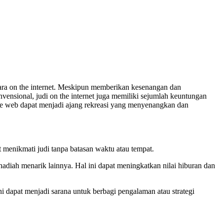
cara on the internet. Meskipun memberikan kesenangan dan
nvensional, judi on the internet juga memiliki sejumlah keuntungan
 the web dapat menjadi ajang rekreasi yang menyenangkan dan
enikmati judi tanpa batasan waktu atau tempat.
hadiah menarik lainnya. Hal ini dapat meningkatkan nilai hiburan dan
i dapat menjadi sarana untuk berbagi pengalaman atau strategi