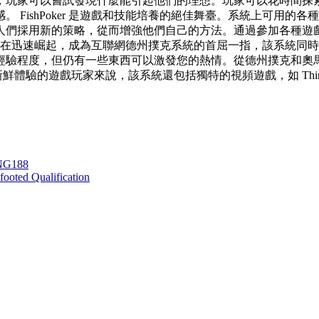
玩家可以嘗試發現什麼能引起他們的理想。玩家可以花時間探索大
 FishPoker 是遊戲和技能培養的絕佳舞臺。系統上可用
人們採用新的策略，從而增強他們自己的方法。通過參加各種遊
r 正在迅速崛起，成為互聯網德州撲克系統的首屈一指，該系統同時與
度，但仍有一些東西可以激發您的熱情。從德州撲克和奧馬哈等傳統
遊戲玩家來說，該系統還包括獨特的視頻遊戲，如 Thirteen Car
ING188
ooted Qualification