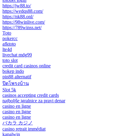
totobet login
https://jw88.to/
https://wedqs88.com/
https://nk88.onl/
https://98winlive.com/
https://789winss.net/
Toto
pokercc
afktoto
lte4d
livechat mdg99
toto slot
credit card casinos online
bokep indo
pin88 alternatif
ปิดโพรงบ้าน
Slot 5k
casinos accepting credit cards
najboljše igralnice za pravi denar
casino en ligne
casino en ligne
casino en ligne
バカラ カジノ
casino retrait immédiat
kapalwin