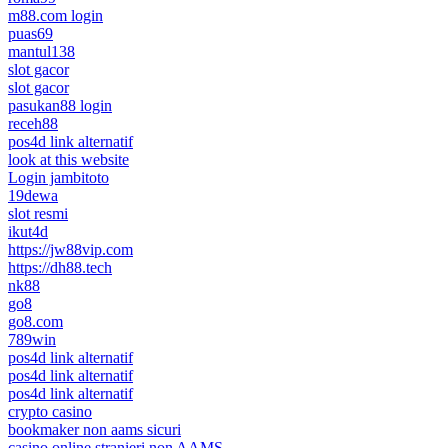
m88.com login
puas69
mantul138
slot gacor
slot gacor
pasukan88 login
receh88
pos4d link alternatif
look at this website
Login jambitoto
19dewa
slot resmi
ikut4d
https://jw88vip.com
https://dh88.tech
nk88
go8
go8.com
789win
pos4d link alternatif
pos4d link alternatif
pos4d link alternatif
crypto casino
bookmaker non aams sicuri
casino online stranieri non AAMS