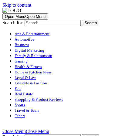
Skip to content
Open Menu
Open Menu
Search for:
Arts & Entertainment
Automotive
Business
Digital Marketing
Family & Relationship
Gaming
Health & Fitness
Home & Kitchen Ideas
Legal & Law
Lifestyle & Fashion
Pets
Real Estate
Shopping & Product Reviews
Sports
Travel & Tours
Others
Close Menu
Close Menu