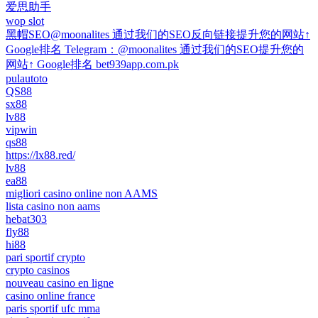
爱思助手
wop slot
黑帽SEO@moonalites 通过我们的SEO反向链接提升您的网站↑
Google排名 Telegram：@moonalites 通过我们的SEO提升您的
网站↑ Google排名 bet939app.com.pk
pulautoto
QS88
sx88
lv88
vipwin
qs88
https://lx88.red/
lv88
ea88
migliori casino online non AAMS
lista casino non aams
hebat303
fly88
hi88
pari sportif crypto
crypto casinos
nouveau casino en ligne
casino online france
paris sportif ufc mma