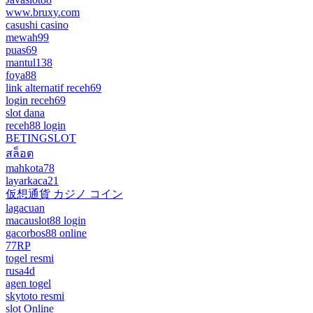
www.bruxy.com
casushi casino
mewah99
puas69
mantul138
foya88
link alternatif receh69
login receh69
slot dana
receh88 login
BETINGSLOT
สล็อต
mahkota78
layarkaca21
仮想通貨 カジノ コイン
lagacuan
macauslot88 login
gacorbos88 online
77RP
togel resmi
rusa4d
agen togel
skytoto resmi
slot Online