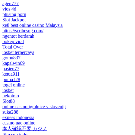
agen777
vios 4d
phising porn
Slot Jackpot
xe8 best online casino Malaysia
https://scribesng.com/
ngentot berdarah
bokep viral
Total Over
iosbet terpercaya
gomu837
kapalwin69
pasien77
ketua911
puma128
togel online
iosbet
nekototo
Slot88
online casino igralnice v sloveniji
suka288
exness indonesia
casino uae online
本人確認不要 カジノ
film sub indo