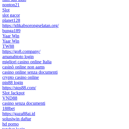
nonton21
Slot
slot gacor
planet128
https://idikabsorongselatan.org/
bunga189
Yaar Win
Yaar Win
TW88
https://go8.company/
amanahtoto login
migliori casino online Italia
casinò online non aams
casino online senza documenti
crypto casino online
pin88 login
https://stqs88.com/
Slot Jackpot
VND88
casino senza documenti
188bet
https://gaza88ai.id
solusiwin daftar
hd porno