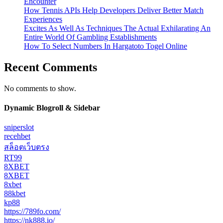
Encounter
How Tennis APIs Help Developers Deliver Better Match
Experiences
Excites As Well As Techniques The Actual Exhilarating An
Entire World Of Gambling Establishments
How To Select Numbers In Hargatoto Togel Online
Recent Comments
No comments to show.
Dynamic Blogroll & Sidebar
sniperslot
recehbet
สล็อตเว็บตรง
RT99
8XBET
8XBET
8xbet
88kbet
kp88
https://789fo.com/
https://nk888.io/