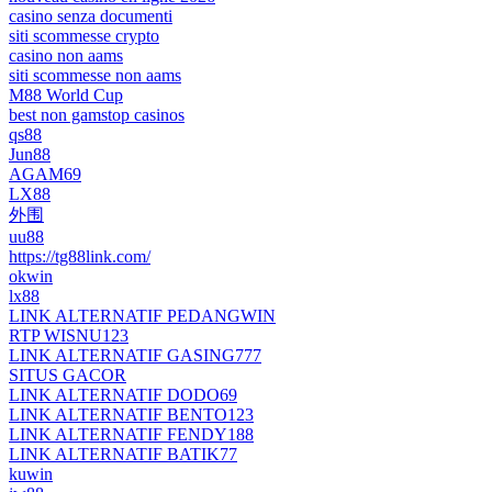
casino senza documenti
siti scommesse crypto
casino non aams
siti scommesse non aams
M88 World Cup
best non gamstop casinos
qs88
Jun88
AGAM69
LX88
外围
uu88
https://tg88link.com/
okwin
lx88
LINK ALTERNATIF PEDANGWIN
RTP WISNU123
LINK ALTERNATIF GASING777
SITUS GACOR
LINK ALTERNATIF DODO69
LINK ALTERNATIF BENTO123
LINK ALTERNATIF FENDY188
LINK ALTERNATIF BATIK77
kuwin