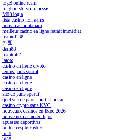
togel online resmi
migliori siti scommesse
M88 login
lista casino non aams
nuovi casino italiani
meilleur casino en ligne retrait immédiat
mantul138
外围
dam88
mantra62
latoto
casino en ligne crypto
tennis paris sportif
casino en ligne
casino en ligne
casino en ligne
site de paris sportif
quel site de paris sportif choisir
casino crypto sans KYC
nouveaux casinos en ligne 2026
nouveaux casino en ligne
apuestas deportivas
online crypto casino
hi88
hi88