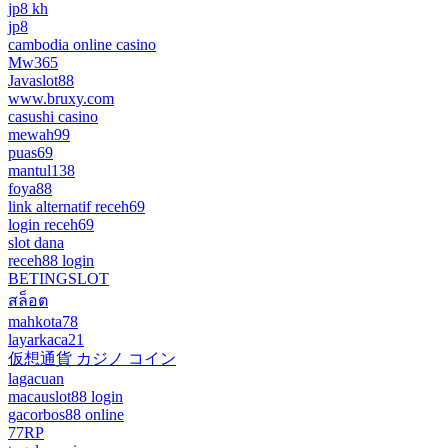
jp8 kh
jp8
cambodia online casino
Mw365
Javaslot88
www.bruxy.com
casushi casino
mewah99
puas69
mantul138
foya88
link alternatif receh69
login receh69
slot dana
receh88 login
BETINGSLOT
สล็อต
mahkota78
layarkaca21
仮想通貨 カジノ コイン
lagacuan
macauslot88 login
gacorbos88 online
77RP