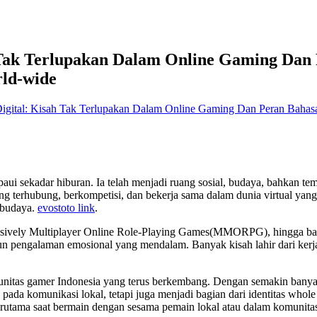
 Tak Terlupakan Dalam Online Gaming Dan 
rld-wide
igital: Kisah Tak Terlupakan Dalam Online Gaming Dan Peran Bahasa
ui sekadar hiburan. Ia telah menjadi ruang sosial, budaya, bahkan tempa
ing terhubung, berkompetisi, dan bekerja sama dalam dunia virtual yan
 budaya.
evostoto link
.
sively Multiplayer Online Role-Playing Games(MMORPG), hingga battl
n pengalaman emosional yang mendalam. Banyak kisah lahir dari kerja
munitas gamer Indonesia yang terus berkembang. Dengan semakin banyak
pada komunikasi lokal, tetapi juga menjadi bagian dari identitas who
utama saat bermain dengan sesama pemain lokal atau dalam komunitas