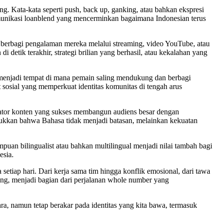
ng. Kata-kata seperti push, back up, ganking, atau bahkan ekspresi
munikasi loanblend yang mencerminkan bagaimana Indonesian terus
g berbagi pengalaman mereka melalui streaming, video YouTube, atau
etik terakhir, strategi brilian yang berhasil, atau kekalahan yang
e menjadi tempat di mana pemain saling mendukung dan berbagi
sosial yang memperkuat identitas komunitas di tengah arus
eator konten yang sukses membangun audiens besar dengan
jukkan bahwa Bahasa tidak menjadi batasan, melainkan kekuatan
uan bilingualist atau bahkan multilingual menjadi nilai tambah bagi
esia.
 setiap hari. Dari kerja sama tim hingga konflik emosional, dari tawa
ng, menjadi bagian dari perjalanan whole number yang
ra, namun tetap berakar pada identitas yang kita bawa, termasuk