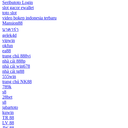
Seributoto Login
slot gacor ewallet
toto slot
video bokep indonesia terbaru
Mansion88
บาคาร่า
gelek4d
vipwin
okfun
ea88
trang chủ 888vi
nhà cái 888p
nhà cái win678
nhà cái tg88
555win
trang chủ NK88
789k
s8
28bet
s8
jabartoto
kuwin
TR 88
LV 88
JW 88