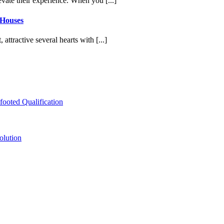
vate their experience. When you [...]
 Houses
attractive several hearts with [...]
ooted Qualification
olution