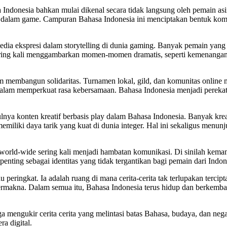
a Indonesia bahkan mulai dikenal secara tidak langsung oleh pemain asi
di dalam game. Campuran Bahasa Indonesia ini menciptakan bentuk ko
media ekspresi dalam storytelling di dunia gaming. Banyak pemain yan
ring kali menggambarkan momen-momen dramatis, seperti kemenangan di d
lam membangun solidaritas. Turnamen lokal, gild, dan komunitas onlin
alam memperkuat rasa kebersamaan. Bahasa Indonesia menjadi perekat 
nya konten kreatif berbasis play dalam Bahasa Indonesia. Banyak kr
liki daya tarik yang kuat di dunia integer. Hal ini sekaligus menun
orld-wide sering kali menjadi hambatan komunikasi. Di sinilah kemamp
enting sebagai identitas yang tidak tergantikan bagi pemain dari Indon
ringkat. Ia adalah ruang di mana cerita-cerita tak terlupakan tercipta
rmakna. Dalam semua itu, Bahasa Indonesia terus hidup dan berkemba
 mengukir cerita cerita yang melintasi batas Bahasa, budaya, dan nega
a digital.