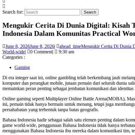
Search for:
Mengukir Cerita Di Dunia Digital: Kisah
Indonesia Dalam Komunitas Practical Wo
June 8, 2026
June 8, 2026
|
ahead_time
Mengukir Cerita Di Dunia D
World-wide
|
0 Comment
|
9:30 am
Categories :
Gaming
Di era integer saat ini, online gambling telah berkembang jauh melampa
komputer dan perangkat mobile, jutaan pemain dari seluruh dunia sal
memainkan peran penting sebagai jembatan komunikasi dan identitas
Online gaming seperti Multiplayer Online Battle Arena(MOBA), Mas
ini, pemain tidak hanya bermain untuk menang, tetapi juga membangu
persahabatan yang terbentuk tanpa batas geografis.
Bahasa Indonesia hadir sebagai salah satu elemen penting dalam ko
game world-wide, penggunaan Bahasa Indonesia tidak hanya terbatas 
menggunakan Bahasa Indonesia ibu mereka dalam komunikasi tim, ter