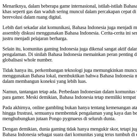
Menariknya, dalam beberapa game internasional, istilah-istilah Bahas
khas seperti gas dan waduh sering muncul dalam percakapan cepat 
berevolusi dalam ruang digital.
Lebih dari sekadar alat komunikasi, Bahasa Indonesia juga menjadi 
assembly diskusi menggunakan Bahasa Indonesia. Cerita-cerita ini se
justru menjadi pelajaran berharga.
Selain itu, komunitas gaming Indonesia juga dikenal sangat aktif da
pengalaman. Di sinilah Bahasa Indonesia memainkan peran penting d
globalisasi whole number.
Tidak hanya itu, perkembangan teknologi juga memungkinkan muncul
menggunakan Bahasa lokal, membuktikan bahwa Bahasa Indonesia memi
dalam membangun koneksi yang lebih luas.
Namun, tantangan tetap ada. Perbedaan Indonesian dalam komunitas w
para gamer. Meski demikian, Bahasa Indonesia tetap memiliki tempat p
Pada akhirnya, online gambling bukan hanya tentang kemenangan atau pe
hingga frustrasi, semuanya membentuk pengalaman yang kaya dan be
menghubungkan jutaan Pongo pygmaeus di seluruh dunia.
Dengan demikian, dunia gaming tidak hanya mengukir skor, tetapi juga
Bahasa Indonesia sebagai suara dari komunitas yang terus tumbuh di er