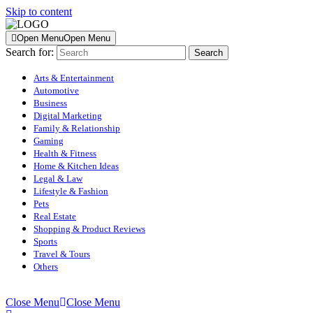
Skip to content
Open Menu
Open Menu
Search for:
Arts & Entertainment
Automotive
Business
Digital Marketing
Family & Relationship
Gaming
Health & Fitness
Home & Kitchen Ideas
Legal & Law
Lifestyle & Fashion
Pets
Real Estate
Shopping & Product Reviews
Sports
Travel & Tours
Others
Close Menu
Close Menu