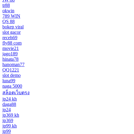
tr88
okwin
789 WIN
QS 88
bokep viral
slot gacor
receh69
fly88 com
movie21
jago189
hinata78
hanoman77
QQ1221
slot demo
luna99
naga 5000
สล็อตเว็บตรง
jp24 kh
daga88
jp24
jp369 kh
jp369
jp99 kh
jp99