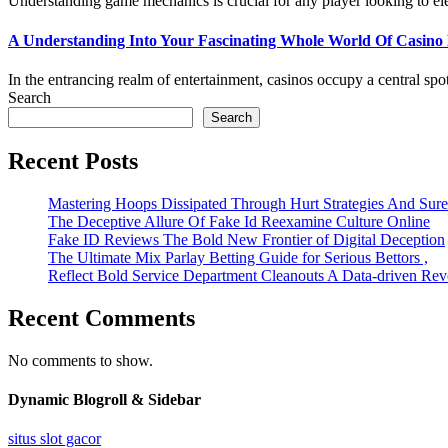
Understanding game mechanics is crucial for any player looking to ele
A Understanding Into Your Fascinating Whole World Of Casino
In the entrancing realm of entertainment, casinos occupy a central spot, 
Search
Search
Recent Posts
Mastering Hoops Dissipated Through Hurt Strategies And Suref
The Deceptive Allure Of Fake Id Reexamine Culture Online
Fake ID Reviews The Bold New Frontier of Digital Deception
The Ultimate Mix Parlay Betting Guide for Serious Bettors ,
Reflect Bold Service Department Cleanouts A Data-driven Rev
Recent Comments
No comments to show.
Dynamic Blogroll & Sidebar
situs slot gacor