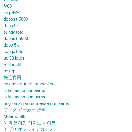
fv88
king999
deposit 5000
depo 5k
sungaitoto
deposit 5000
depo 5k
sungaitoto
api33 login
Sildenafil
bokep
快连官网
casino en ligne france légal
lista casino non aams
lista casino non aams
migliori siti scommesse non aams
ブック メーカー 野球
Monmon88
해외 온라인 카지노 사이트
アプリ オンラインカジノ