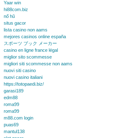
Yaar win
hi88com.biz
nổ hũ
situs gacor
lista casino non aams
mejores casinos online españa
スポーツ ブック メーカー
casino en ligne france légal
miglior sito scommesse
migliori siti scommesse non aams
nuovi siti casino
nuovi casino italiani
https://totopaedi.biz/
garasi189
edm88
roma99
roma99
m88.com login
puas69
mantul138