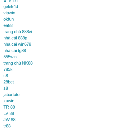
บาคาร่า
gelek4d
vipwin
okfun
ea88
trang chủ 888vi
nhà cái 888p
nhà cái win678
nhà cái tg88
555win
trang chủ NK88
789k
s8
28bet
s8
jabartoto
kuwin
TR 88
LV 88
JW 88
tr88