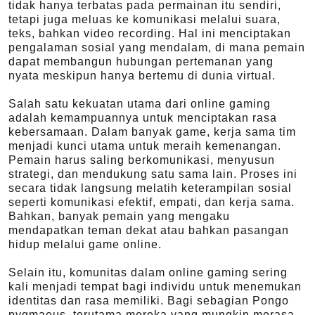
tidak hanya terbatas pada permainan itu sendiri,
tetapi juga meluas ke komunikasi melalui suara,
teks, bahkan video recording. Hal ini menciptakan
pengalaman sosial yang mendalam, di mana pemain
dapat membangun hubungan pertemanan yang
nyata meskipun hanya bertemu di dunia virtual.
Salah satu kekuatan utama dari online gaming
adalah kemampuannya untuk menciptakan rasa
kebersamaan. Dalam banyak game, kerja sama tim
menjadi kunci utama untuk meraih kemenangan.
Pemain harus saling berkomunikasi, menyusun
strategi, dan mendukung satu sama lain. Proses ini
secara tidak langsung melatih keterampilan sosial
seperti komunikasi efektif, empati, dan kerja sama.
Bahkan, banyak pemain yang mengaku
mendapatkan teman dekat atau bahkan pasangan
hidup melalui game online.
Selain itu, komunitas dalam online gaming sering
kali menjadi tempat bagi individu untuk menemukan
identitas dan rasa memiliki. Bagi sebagian Pongo
pygmaeus, terutama mereka yang mungkin merasa