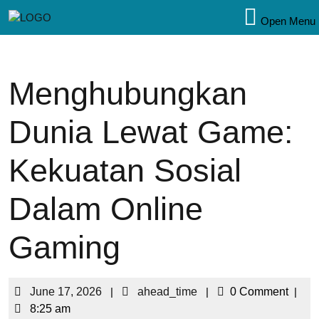
Open Menu
Menghubungkan
Dunia Lewat Game:
Kekuatan Sosial
Dalam Online
Gaming
June 17, 2026
|
ahead_time
|
0 Comment
|
8:25 am