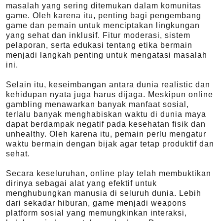
masalah yang sering ditemukan dalam komunitas
game. Oleh karena itu, penting bagi pengembang
game dan pemain untuk menciptakan lingkungan
yang sehat dan inklusif. Fitur moderasi, sistem
pelaporan, serta edukasi tentang etika bermain
menjadi langkah penting untuk mengatasi masalah
ini.
Selain itu, keseimbangan antara dunia realistic dan
kehidupan nyata juga harus dijaga. Meskipun online
gambling menawarkan banyak manfaat sosial,
terlalu banyak menghabiskan waktu di dunia maya
dapat berdampak negatif pada kesehatan fisik dan
unhealthy. Oleh karena itu, pemain perlu mengatur
waktu bermain dengan bijak agar tetap produktif dan
sehat.
Secara keseluruhan, online play telah membuktikan
dirinya sebagai alat yang efektif untuk
menghubungkan manusia di seluruh dunia. Lebih
dari sekadar hiburan, game menjadi weapons
platform sosial yang memungkinkan interaksi,