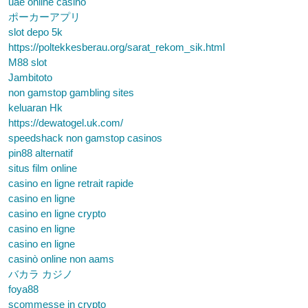
uae online casino
ポーカーアプリ
slot depo 5k
https://poltekkesberau.org/sarat_rekom_sik.html
M88 slot
Jambitoto
non gamstop gambling sites
keluaran Hk
https://dewatogel.uk.com/
speedshack non gamstop casinos
pin88 alternatif
situs film online
casino en ligne retrait rapide
casino en ligne
casino en ligne crypto
casino en ligne
casino en ligne
casinò online non aams
バカラ カジノ
foya88
scommesse in crypto