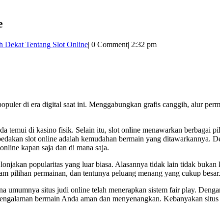
e
 Dekat Tentang Slot Online
|
0 Comment
|
2:32 pm
populer di era digital saat ini. Menggabungkan grafis canggih, alur pe
nda temui di kasino fisik. Selain itu, slot online menawarkan berbagai p
bedakan slot online adalah kemudahan bermain yang ditawarkannya. D
online kapan saja dan di mana saja.
lonjakan popularitas yang luar biasa. Alasannya tidak lain tidak buka
agam pilihan permainan, dan tentunya peluang menang yang cukup besar
rena umumnya situs judi online telah menerapkan sistem fair play. Den
ar pengalaman bermain Anda aman dan menyenangkan. Kebanyakan situs