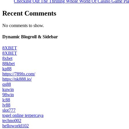
Checking Out The Thrilling Whole World Of Casino Game Pl
Recent Comments
No comments to show.
Dynamic Blogroll & Sidebar
8XBET
8XBET
8xbet
88kbet
kp88
https://789fo.com/
https://nk888.io/
qs88
kuwin
98win
lc88
lv88
slot777
togel online terpercaya
techno002
helloworld102