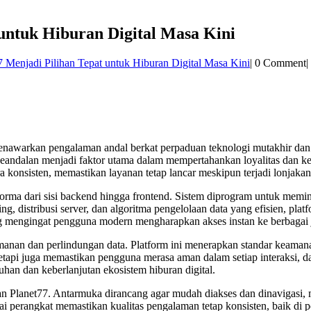
untuk Hiburan Digital Masa Kini
 Menjadi Pilihan Tepat untuk Hiburan Digital Masa Kini
|
0 Comment
|
menawarkan pengalaman andal berkat perpaduan teknologi mutakhir dan d
, keandalan menjadi faktor utama dalam mempertahankan loyalitas dan
ra konsisten, memastikan layanan tetap lancar meskipun terjadi lonjak
orma dari sisi backend hingga frontend. Sistem diprogram untuk memin
ng, distribusi server, dan algoritma pengelolaan data yang efisien, p
ng mengingat pengguna modern mengharapkan akses instan ke berbagai je
manan dan perlindungan data. Platform ini menerapkan standar keamanan
etapi juga memastikan pengguna merasa aman dalam setiap interaksi, dar
an dan keberlanjutan ekosistem hiburan digital.
lan Planet77. Antarmuka dirancang agar mudah diakses dan dinavigasi
gai perangkat memastikan kualitas pengalaman tetap konsisten, baik di