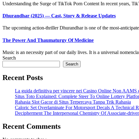
Understanding the Surge of TikTok Porn Content In recent years, TikT
Dhurandhar (2025) — Cast, Story & Release Updates
The upcoming action-thriller Dhurandhar is one of the most-anticipate
The Power And Thaumaturgy Of Medicine
Music is an necessity part of our daily lives. It is a universal nomenclatu
Search
Search
Recent Posts
La guida definitiva per vincere nei Casino Online Non AAMS c
Situs Toto Explained: Complete Steer To Online Lottery Plat
Rahasia Slot Gacor di Situs Terpercaya Tanpa Trik Rahasia
Caloric Set Overlaminate For Motorsport Decals A Technical R
Decipherment The Interpersonal Chemistry Of Associate-driv
Recent Comments