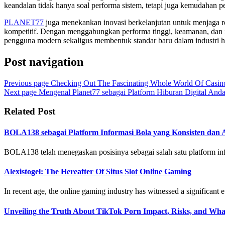
keandalan tidak hanya soal performa sistem, tetapi juga kemudahan
PLANET77
juga menekankan inovasi berkelanjutan untuk menjaga relev
kompetitif. Dengan menggabungkan performa tinggi, keamanan, dan i
pengguna modern sekaligus membentuk standar baru dalam industri hi
Post navigation
Previous page
Checking Out The Fascinating Whole World Of Casi
Next page
Mengenal Planet77 sebagai Platform Hiburan Digital Anda
Related Post
BOLA138 sebagai Platform Informasi Bola yang Konsisten dan 
BOLA138 telah menegaskan posisinya sebagai salah satu platform inf
Alexistogel: The Hereafter Of Situs Slot Online Gaming
In recent age, the online gaming industry has witnessed a significant e
Unveiling the Truth About TikTok Porn Impact, Risks, and Wh