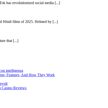
ok has revolutionized social media [...]
d Hindi films of 2025. Helmed by [...]
re that [...]
on intelligenza
forms, Features, And How They Work
evolt
en Casino Reviews