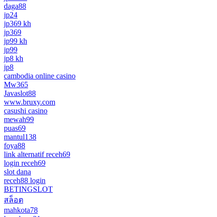
daga88
jp24
jp369 kh
jp369
jp99 kh
jp99
jp8 kh
jp8
cambodia online casino
Mw365
Javaslot88
www.bruxy.com
casushi casino
mewah99
puas69
mantul138
foya88
link alternatif receh69
login receh69
slot dana
receh88 login
BETINGSLOT
สล็อต
mahkota78