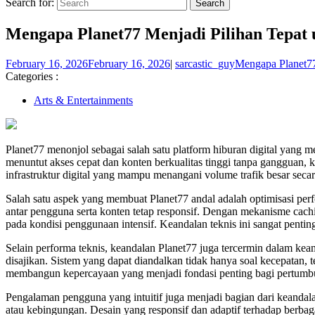
Search for:
Mengapa Planet77 Menjadi Pilihan Tepat 
February 16, 2026
February 16, 2026
|
sarcastic_guy
Mengapa Planet77
Categories :
Arts & Entertainments
Planet77 menonjol sebagai salah satu platform hiburan digital yang 
menuntut akses cepat dan konten berkualitas tinggi tanpa gangguan
infrastruktur digital yang mampu menangani volume trafik besar seca
Salah satu aspek yang membuat Planet77 andal adalah optimisasi perf
antar pengguna serta konten tetap responsif. Dengan mekanisme cachi
pada kondisi penggunaan intensif. Keandalan teknis ini sangat penti
Selain performa teknis, keandalan Planet77 juga tercermin dalam kea
disajikan. Sistem yang dapat diandalkan tidak hanya soal kecepatan, t
membangun kepercayaan yang menjadi fondasi penting bagi pertumbuh
Pengalaman pengguna yang intuitif juga menjadi bagian dari keanda
atau kebingungan. Desain yang responsif dan adaptif terhadap berba