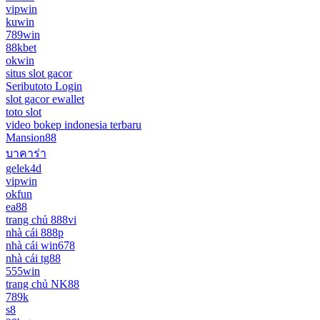
vipwin
kuwin
789win
88kbet
okwin
situs slot gacor
Seributoto Login
slot gacor ewallet
toto slot
video bokep indonesia terbaru
Mansion88
บาคาร่า
gelek4d
vipwin
okfun
ea88
trang chủ 888vi
nhà cái 888p
nhà cái win678
nhà cái tg88
555win
trang chủ NK88
789k
s8