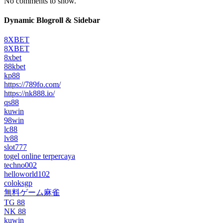
No comments to show.
Dynamic Blogroll & Sidebar
8XBET
8XBET
8xbet
88kbet
kp88
https://789fo.com/
https://nk888.io/
qs88
kuwin
98win
lc88
lv88
slot777
togel online terpercaya
techno002
helloworld102
coloksgp
無料ゲーム麻雀
TG 88
NK 88
kuwin