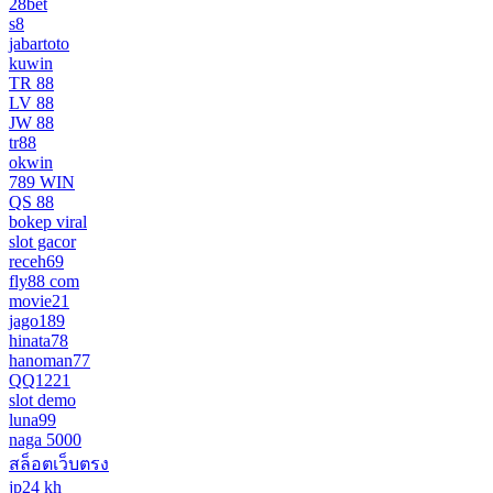
28bet
s8
jabartoto
kuwin
TR 88
LV 88
JW 88
tr88
okwin
789 WIN
QS 88
bokep viral
slot gacor
receh69
fly88 com
movie21
jago189
hinata78
hanoman77
QQ1221
slot demo
luna99
naga 5000
สล็อตเว็บตรง
jp24 kh