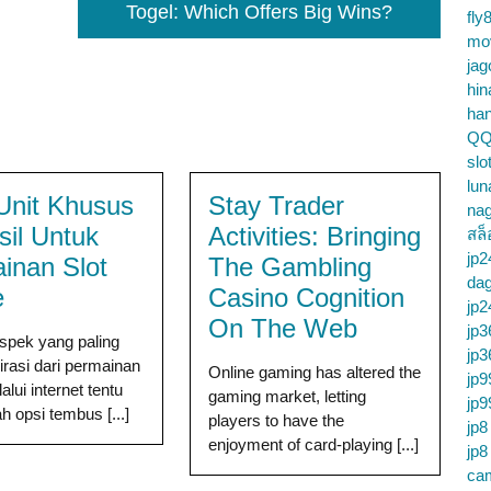
Togel: Which Offers Big Wins?
fly
mo
jag
hin
ha
QQ
slo
lun
Unit Khusus
Stay Trader
na
sil Untuk
Activities: Bringing
สล็
jp2
inan Slot
The Gambling
da
e
Casino Cognition
jp2
On The Web
jp3
spek yang paling
jp3
rasi dari permainan
Online gaming has altered the
jp9
alui internet tentu
gaming market, letting
jp9
h opsi tembus [...]
players to have the
jp8
enjoyment of card-playing [...]
jp8
cam