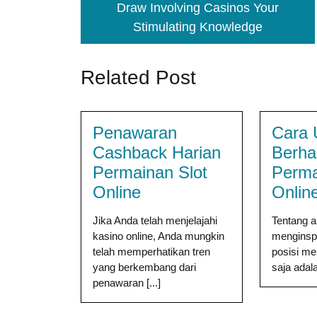
Draw Involving Casinos Your
Stimulating Knowledge
Related Post
Penawaran
Cara 
Cashback Harian
Berha
Permainan Slot
Perma
Online
Onlin
Jika Anda telah menjelajahi
Tentang a
kasino online, Anda mungkin
menginspi
telah memperhatikan tren
posisi mel
yang berkembang dari
saja adala
penawaran [...]