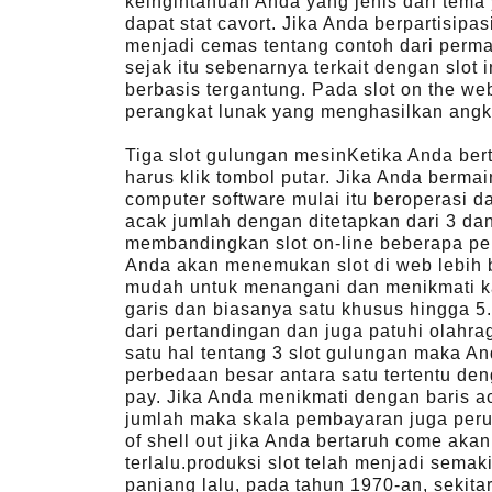
keingintahuan Anda yang jenis dari tema 
dapat stat cavort. Jika Anda berpartisip
menjadi cemas tentang contoh dari perma
sejak itu sebenarnya terkait dengan slot
berbasis tergantung. Pada slot on the w
perangkat lunak yang menghasilkan angk
Tiga slot gulungan mesinKetika Anda ber
harus klik tombol putar. Jika Anda berma
computer software mulai itu beroperasi d
acak jumlah dengan ditetapkan dari 3 dan
membandingkan slot on-line beberapa pe
Anda akan menemukan slot di web lebih b
mudah untuk menangani dan menikmati ka
garis dan biasanya satu khusus hingga 
dari pertandingan dan juga patuhi olahr
satu hal tentang 3 slot gulungan maka 
perbedaan besar antara satu tertentu de
pay. Jika Anda menikmati dengan baris a
jumlah maka skala pembayaran juga perub
of shell out jika Anda bertaruh come aka
terlalu.produksi slot telah menjadi semak
panjang lalu, pada tahun 1970-an, sekita