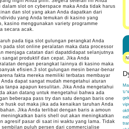
yang ingin Anda pilih. Segera setelah ini Anda
asi dalam slot on cyberspace maka Anda tidak harus
inan dan slot yang akan Anda dapatkan dari
 individu yang Anda temukan di kasino yang
eb, kasino menggunakan variety programme
a secara acak.
taruh pada tiga slot gulungan perangkat Anda
in pada slot online peralatan maka data processor
an menjaga catatan dari dapatdidapat selanjutnya
N
 sangat produktif dan cepat. Jika Anda
ralatan dengan perangkat lainnya di kasino maka
anyak efisien.3 slot gulungan mesin benar-benar
D
rena fakta mereka memiliki terbatas membayar
5. Anda dapat sangat mudah mengetahui aturan
Ma
aga tanpa apapun kesulitan. Jika Anda mengetahui
บา
Anda akan datang untuk mengetahui bahwa ada
gel
ngan beberapa pass try dan satu dengan baris one
ce husk out maka jika ada kenaikan taruhan Anda
vip
ahan. Jika Anda terlibat dengan baris a amoun
okf
n meningkatkan baris shell out akan meningkatkan
ea
in agresif pasar di saat ini waktu yang lama. Tidak
tra
r sembilan puluh persen dari commercialise