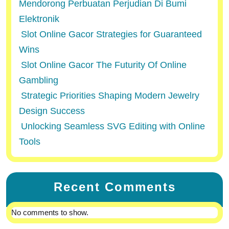
Mendorong Perbuatan Perjudian Di Bumi
Elektronik
Slot Online Gacor Strategies for Guaranteed
Wins
Slot Online Gacor The Futurity Of Online
Gambling
Strategic Priorities Shaping Modern Jewelry
Design Success
Unlocking Seamless SVG Editing with Online
Tools
Recent Comments
No comments to show.