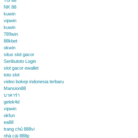
TG 88
NK 88
kuwin
vipwin
kuwin
789win
88kbet
okwin
situs slot gacor
Seributoto Login
slot gacor ewallet
toto slot
video bokep indonesia terbaru
Mansion88
บาคาร่า
gelek4d
vipwin
okfun
ea88
trang chủ 888vi
nhà cái 888p