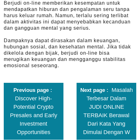
Berjudi on-line memberikan kesempatan untuk
mendapatkan hiburan dan pengalaman seru tanpa
harus keluar rumah. Namun, terlalu sering terlibat
dalam aktivitas ini dapat menyebabkan kecanduan
dan gangguan mental yang serius.
Dampaknya dapat dirasakan dalam keuangan,
hubungan sosial, dan kesehatan mental. Jika tidak
dikelola dengan bijak, berjudi on-line bisa
merugikan keuangan dan mengganggu stabilitas
emosional seseorang.
Masalah
Previous page
Next page
Discover High-
Terbesar Dalam
Potential Crypto
JUDI ONLINE
Presales and Early
TERBAIK Berawal
Investment
Dari Kata Yang
Opportunities
Dimulai Dengan W