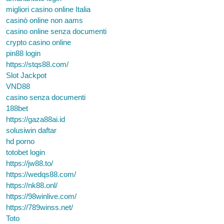
migliori casino online Italia
casinò online non aams
casino online senza documenti
crypto casino online
pin88 login
https://stqs88.com/
Slot Jackpot
VND88
casino senza documenti
188bet
https://gaza88ai.id
solusiwin daftar
hd porno
totobet login
https://jw88.to/
https://wedqs88.com/
https://nk88.onl/
https://98winlive.com/
https://789winss.net/
Toto