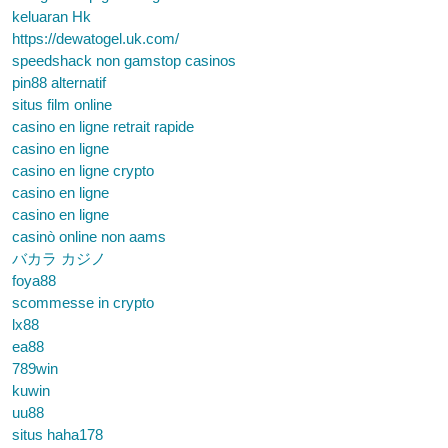
keluaran Hk
https://dewatogel.uk.com/
speedshack non gamstop casinos
pin88 alternatif
situs film online
casino en ligne retrait rapide
casino en ligne
casino en ligne crypto
casino en ligne
casino en ligne
casinò online non aams
バカラ カジノ
foya88
scommesse in crypto
lx88
ea88
789win
kuwin
uu88
situs haha178