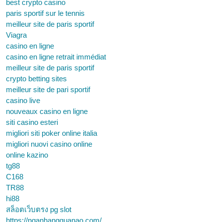
best crypto casino
paris sportif sur le tennis
meilleur site de paris sportif
Viagra
casino en ligne
casino en ligne retrait immédiat
meilleur site de paris sportif
crypto betting sites
meilleur site de pari sportif
casino live
nouveaux casino en ligne
siti casino esteri
migliori siti poker online italia
migliori nuovi casino online
online kazino
tg88
C168
TR88
hi88
สล็อตเว็บตรง pg slot
https://nganhangquanao.com/