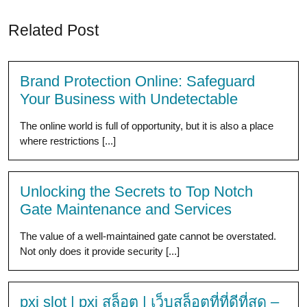
Related Post
Brand Protection Online: Safeguard
Your Business with Undetectable
The online world is full of opportunity, but it is also a place
where restrictions [...]
Unlocking the Secrets to Top Notch
Gate Maintenance and Services
The value of a well-maintained gate cannot be overstated.
Not only does it provide security [...]
pxj slot | pxj สล็อต | เว็บสล็อตที่ที่ดีที่สุด –