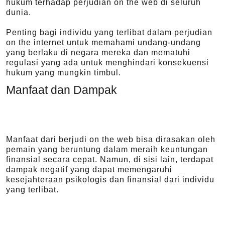
hukum terhadap perjudian on the web di seluruh
dunia.
Penting bagi individu yang terlibat dalam perjudian
on the internet untuk memahami undang-undang
yang berlaku di negara mereka dan mematuhi
regulasi yang ada untuk menghindari konsekuensi
hukum yang mungkin timbul.
Manfaat dan Dampak
Manfaat dari berjudi on the web bisa dirasakan oleh
pemain yang beruntung dalam meraih keuntungan
finansial secara cepat. Namun, di sisi lain, terdapat
dampak negatif yang dapat memengaruhi
kesejahteraan psikologis dan finansial dari individu
yang terlibat.