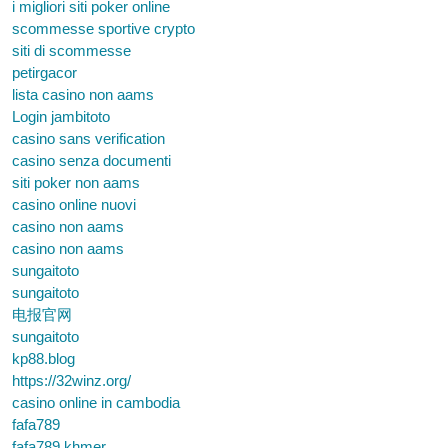
i migliori siti poker online
scommesse sportive crypto
siti di scommesse
petirgacor
lista casino non aams
Login jambitoto
casino sans verification
casino senza documenti
siti poker non aams
casino online nuovi
casino non aams
casino non aams
sungaitoto
sungaitoto
电报官网
sungaitoto
kp88.blog
https://32winz.org/
casino online in cambodia
fafa789
fafa789 khmer