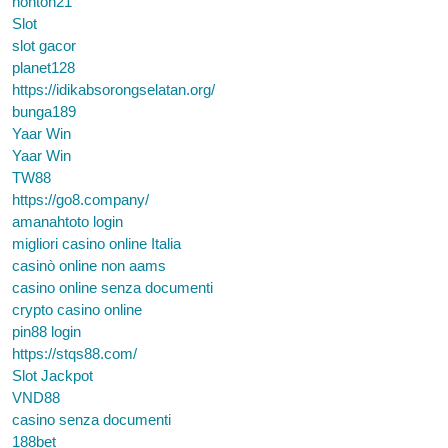
nonton21
Slot
slot gacor
planet128
https://idikabsorongselatan.org/
bunga189
Yaar Win
Yaar Win
TW88
https://go8.company/
amanahtoto login
migliori casino online Italia
casinò online non aams
casino online senza documenti
crypto casino online
pin88 login
https://stqs88.com/
Slot Jackpot
VND88
casino senza documenti
188bet