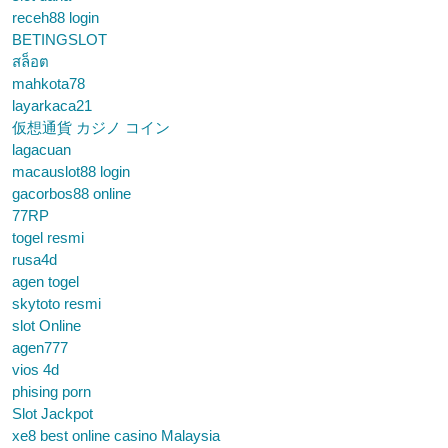
receh88 login
BETINGSLOT
สล็อต
mahkota78
layarkaca21
仮想通貨 カジノ コイン
lagacuan
macauslot88 login
gacorbos88 online
77RP
togel resmi
rusa4d
agen togel
skytoto resmi
slot Online
agen777
vios 4d
phising porn
Slot Jackpot
xe8 best online casino Malaysia