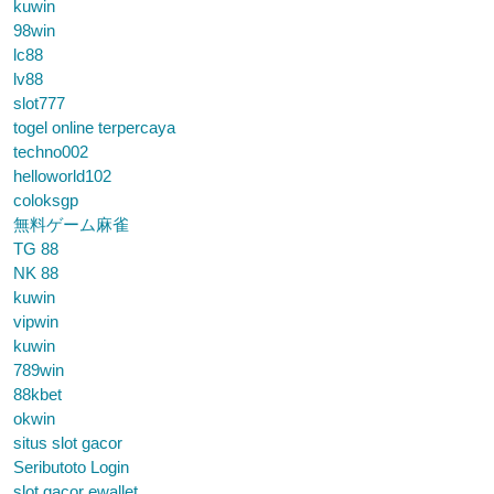
kuwin
98win
lc88
lv88
slot777
togel online terpercaya
techno002
helloworld102
coloksgp
無料ゲーム麻雀
TG 88
NK 88
kuwin
vipwin
kuwin
789win
88kbet
okwin
situs slot gacor
Seributoto Login
slot gacor ewallet