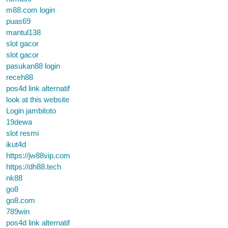
m88.com login
puas69
mantul138
slot gacor
slot gacor
pasukan88 login
receh88
pos4d link alternatif
look at this website
Login jambitoto
19dewa
slot resmi
ikut4d
https://jw88vip.com
https://dh88.tech
nk88
go8
go8.com
789win
pos4d link alternatif