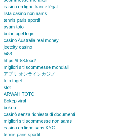
casino en ligne france légal
lista casino non aams
tennis paris sportif
ayam toto
bulantogel login
casino Australia real money
jeetcity casino
hi88
https://tr88.food/
migliori siti scommesse mondiali
アプリ オンラインカジノ
toto togel
slot
ARWAH TOTO
Bokep viral
bokep
casinò senza richiesta di documenti
migliori siti scommesse non aams
casino en ligne sans KYC
tennis paris sportif