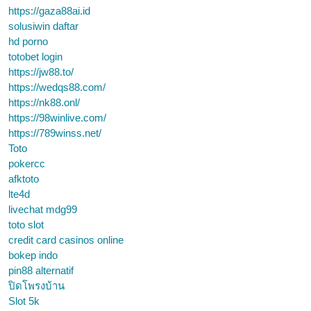
https://gaza88ai.id
solusiwin daftar
hd porno
totobet login
https://jw88.to/
https://wedqs88.com/
https://nk88.onl/
https://98winlive.com/
https://789winss.net/
Toto
pokercc
afktoto
lte4d
livechat mdg99
toto slot
credit card casinos online
bokep indo
pin88 alternatif
ปิดโพรงบ้าน
Slot 5k