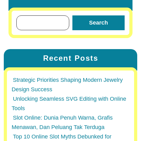
Search
Recent Posts
Strategic Priorities Shaping Modern Jewelry
Design Success
Unlocking Seamless SVG Editing with Online
Tools
Slot Online: Dunia Penuh Warna, Grafis
Menawan, Dan Peluang Tak Terduga
Top 10 Online Slot Myths Debunked for