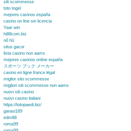
siti scommesse
toto togel
mejores casinos españa
casino on line sin licencia
Yaar win
hi88com.biz
nổ hũ
situs gacor
lista casino non aams
mejores casinos online españa
スポーツ ブック メーカー
casino en ligne france légal
miglior sito scommesse
migliori siti scommesse non aams
nuovi siti casino
nuovi casino italiani
https://totopaedi.biz/
garasi189
edm88
roma99
roma99