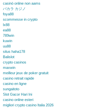
casinò online non aams
バカラ カジノ
foya88
scommesse in crypto
lx88
ea88
789win
kuwin
uu88
situs haha178
Balislot
crypto casinos
maxwin
meilleur jeux de poker gratuit
casino retrait rapide
casino en ligne
sungaitoto
Slot Gacor Hari Ini
casino online esteri
migliori crypto casino Italia 2026