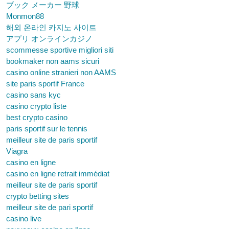
ブック メーカー 野球
Monmon88
해외 온라인 카지노 사이트
アプリ オンラインカジノ
scommesse sportive migliori siti
bookmaker non aams sicuri
casino online stranieri non AAMS
site paris sportif France
casino sans kyc
casino crypto liste
best crypto casino
paris sportif sur le tennis
meilleur site de paris sportif
Viagra
casino en ligne
casino en ligne retrait immédiat
meilleur site de paris sportif
crypto betting sites
meilleur site de pari sportif
casino live