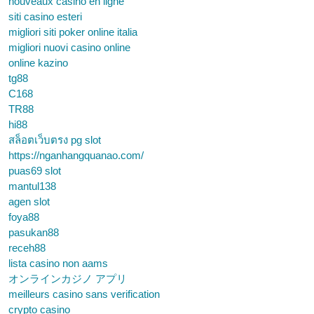
nouveaux casino en ligne
siti casino esteri
migliori siti poker online italia
migliori nuovi casino online
online kazino
tg88
C168
TR88
hi88
สล็อตเว็บตรง pg slot
https://nganhangquanao.com/
puas69 slot
mantul138
agen slot
foya88
pasukan88
receh88
lista casino non aams
オンラインカジノ アプリ
meilleurs casino sans verification
crypto casino