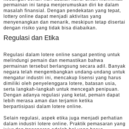
permainan ini tanpa menjerumuskan diri ke dalam
masalah finansial. Dengan pendekatan yang tepat,
lottery online dapat menjadi aktivitas yang
menyenangkan dan menarik, meskipun tetap disertai
dengan risiko yang tidak bisa diabaikan.
Regulasi dan Etika
Regulasi dalam lotere online sangat penting untuk
melindungi pemain dan memastikan bahwa
permainan tersebut berlangsung secara adil. Banyak
negara telah mengembangkan undang-undang untuk
mengatur industri ini, mencakup lisensi yang harus
dimiliki oleh penyelenggara lotere, batasan usia,
serta langkah-langkah untuk mencegah penipuan.
Dengan adanya regulasi yang ketat, pemain dapat
lebih merasa aman dan terjamin ketika
berpartisipasi dalam lotere online.
Selain regulasi, aspek etika juga menjadi perhatian
dalam industri lotere online. Praktik pemasaran yang