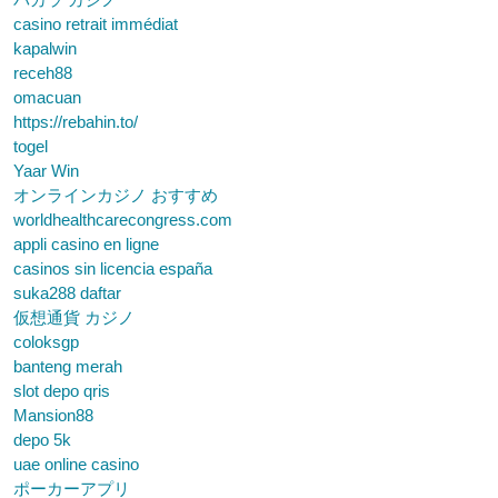
casino retrait immédiat
kapalwin
receh88
omacuan
https://rebahin.to/
togel
Yaar Win
オンラインカジノ おすすめ
worldhealthcarecongress.com
appli casino en ligne
casinos sin licencia españa
suka288 daftar
仮想通貨 カジノ
coloksgp
banteng merah
slot depo qris
Mansion88
depo 5k
uae online casino
ポーカーアプリ