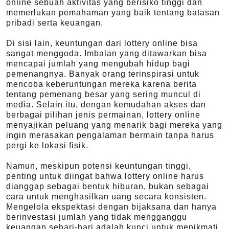
online sebuah aktivitas yang berisiko tinggi dan
memerlukan pemahaman yang baik tentang batasan
pribadi serta keuangan.
Di sisi lain, keuntungan dari lottery online bisa
sangat menggoda. Imbalan yang ditawarkan bisa
mencapai jumlah yang mengubah hidup bagi
pemenangnya. Banyak orang terinspirasi untuk
mencoba keberuntungan mereka karena berita
tentang pemenang besar yang sering muncul di
media. Selain itu, dengan kemudahan akses dan
berbagai pilihan jenis permainan, lottery online
menyajikan peluang yang menarik bagi mereka yang
ingin merasakan pengalaman bermain tanpa harus
pergi ke lokasi fisik.
Namun, meskipun potensi keuntungan tinggi,
penting untuk diingat bahwa lottery online harus
dianggap sebagai bentuk hiburan, bukan sebagai
cara untuk menghasilkan uang secara konsisten.
Mengelola ekspektasi dengan bijaksana dan hanya
berinvestasi jumlah yang tidak mengganggu
keuangan sehari-hari adalah kunci untuk menikmati