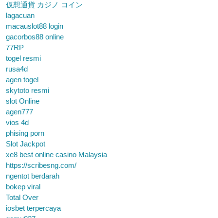
仮想通貨 カジノ コイン
lagacuan
macauslot88 login
gacorbos88 online
77RP
togel resmi
rusa4d
agen togel
skytoto resmi
slot Online
agen777
vios 4d
phising porn
Slot Jackpot
xe8 best online casino Malaysia
https://scribesng.com/
ngentot berdarah
bokep viral
Total Over
iosbet terpercaya