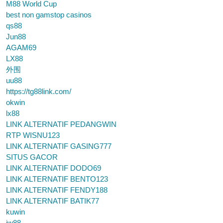
M88 World Cup
best non gamstop casinos
qs88
Jun88
AGAM69
LX88
外围
uu88
https://tg88link.com/
okwin
lx88
LINK ALTERNATIF PEDANGWIN
RTP WISNU123
LINK ALTERNATIF GASING777
SITUS GACOR
LINK ALTERNATIF DODO69
LINK ALTERNATIF BENTO123
LINK ALTERNATIF FENDY188
LINK ALTERNATIF BATIK77
kuwin
jw88