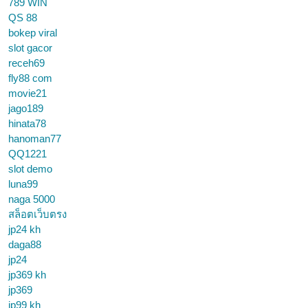
789 WIN
QS 88
bokep viral
slot gacor
receh69
fly88 com
movie21
jago189
hinata78
hanoman77
QQ1221
slot demo
luna99
naga 5000
สล็อตเว็บตรง
jp24 kh
daga88
jp24
jp369 kh
jp369
jp99 kh