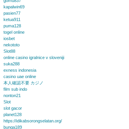
gomu837
kapalwin69
pasien77
ketua911
puma128
togel online
iosbet
nekototo
Slot88
online casino igralnice v sloveniji
suka288
exness indonesia
casino uae online
本人確認不要 カジノ
film sub indo
nonton21
Slot
slot gacor
planet128
https://idikabsorongselatan.org/
bunga189