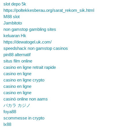
slot depo 5k
https://poltekkesberau.org/sarat_rekom_sik.html
M88 slot
Jambitoto
non gamstop gambling sites
keluaran Hk
https://dewatogel.uk.com/
speedshack non gamstop casinos
pin88 alternatif
situs film online
casino en ligne retrait rapide
casino en ligne
casino en ligne crypto
casino en ligne
casino en ligne
casinò online non aams
バカラ カジノ
foya88
scommesse in crypto
lx88