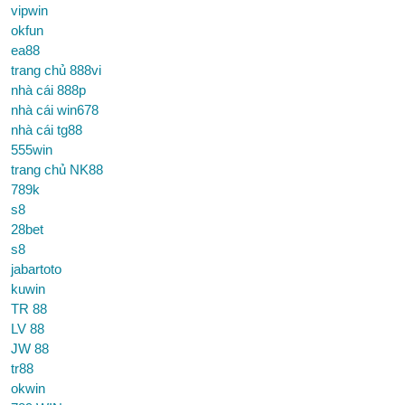
vipwin
okfun
ea88
trang chủ 888vi
nhà cái 888p
nhà cái win678
nhà cái tg88
555win
trang chủ NK88
789k
s8
28bet
s8
jabartoto
kuwin
TR 88
LV 88
JW 88
tr88
okwin