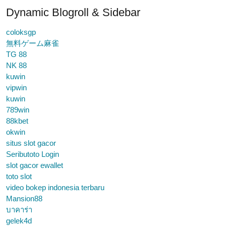
Dynamic Blogroll & Sidebar
coloksgp
無料ゲーム麻雀
TG 88
NK 88
kuwin
vipwin
kuwin
789win
88kbet
okwin
situs slot gacor
Seributoto Login
slot gacor ewallet
toto slot
video bokep indonesia terbaru
Mansion88
บาคาร่า
gelek4d