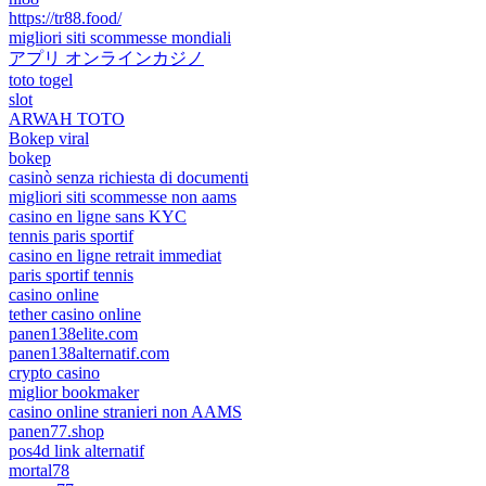
https://tr88.food/
migliori siti scommesse mondiali
アプリ オンラインカジノ
toto togel
slot
ARWAH TOTO
Bokep viral
bokep
casinò senza richiesta di documenti
migliori siti scommesse non aams
casino en ligne sans KYC
tennis paris sportif
casino en ligne retrait immediat
paris sportif tennis
casino online
tether casino online
panen138elite.com
panen138alternatif.com
crypto casino
miglior bookmaker
casino online stranieri non AAMS
panen77.shop
pos4d link alternatif
mortal78