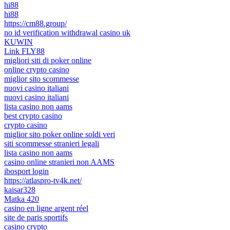
hi88
hi88
https://cm88.group/
no id verification withdrawal casino uk
KUWIN
Link FLY88
migliori siti di poker online
online crypto casino
miglior sito scommesse
nuovi casino italiani
nuovi casino italiani
lista casino non aams
best crypto casino
crypto casino
miglior sito poker online soldi veri
siti scommesse stranieri legali
lista casino non aams
casino online stranieri non AAMS
ibosport login
https://atlaspro-tv4k.net/
kaisar328
Matka 420
casino en ligne argent réel
site de paris sportifs
casino crypto