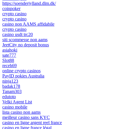
https://soenderjylland.dlm.dk/
coinpoker
crypto casino
crypto casino
casino non AAMS affidabile
crypto casino
casino usdt trc20
siti scommesse non aams
JeetCity no deposit bonus
asiahoki
sate777
Slot88
receh69
online crypto casinos
PayID pokies Australia
ninja123
badak178
Tanam303
edutoto
Velki Agent List
casino mobile
lista casino non aams
meilleur casino sans KYC
casino en ligne argent reel france
casino en ligne france légal