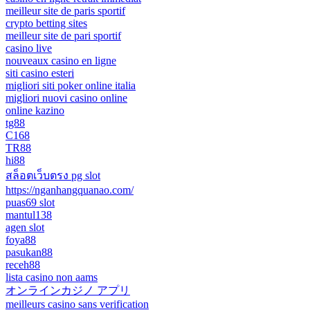
meilleur site de paris sportif
crypto betting sites
meilleur site de pari sportif
casino live
nouveaux casino en ligne
siti casino esteri
migliori siti poker online italia
migliori nuovi casino online
online kazino
tg88
C168
TR88
hi88
สล็อตเว็บตรง pg slot
https://nganhangquanao.com/
puas69 slot
mantul138
agen slot
foya88
pasukan88
receh88
lista casino non aams
オンラインカジノ アプリ
meilleurs casino sans verification