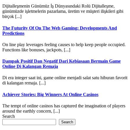
Dijitalleşmenin Günümüz İş Dünyasındaki Rolü Dijitalleşme,
günümüzde işletmelerin pazarlama, üretim ve müşteri ilişkileri gibi
birçok [...]
The Futurity Of On The Web Gaming: Developments And
Predictions
On line play leverages feeling causes to help keep people occupied.
Functions like bonuses, jackpots, [...]
Dampak Positif Dan Negatif Dari Kebiasaan Bermain Game
Online Di Kalangan Remaja
Di era integer saat ini, game online menjadi salat satu hiburan favorit
di kalangan remaja. [...]
Achiever Stories: Big Winners At Online Casinos
The tempt of online casinos has captured the imagination of players
around the earthly concern, [...]
Search
Search