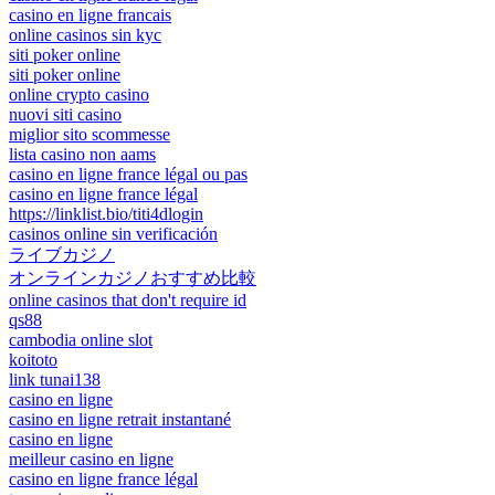
casino en ligne francais
online casinos sin kyc
siti poker online
siti poker online
online crypto casino
nuovi siti casino
miglior sito scommesse
lista casino non aams
casino en ligne france légal ou pas
casino en ligne france légal
https://linklist.bio/titi4dlogin
casinos online sin verificación
ライブカジノ
オンラインカジノおすすめ比較
online casinos that don't require id
qs88
cambodia online slot
koitoto
link tunai138
casino en ligne
casino en ligne retrait instantané
casino en ligne
meilleur casino en ligne
casino en ligne france légal