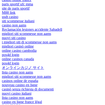
paris sportif ufc mma
site de paris sportif
M88 link
usdt casino
siti scommesse italiani
casino non aams
Reclamación lesiones accidente Sabadell
migliori siti scommesse non aams
nuovi siti casino
i migliori siti di scommesse non aams
migliori casinò online
online casino cambodia
pos4d login
online casinos canada
pos4d login
オンラインカジノ サイト
lista casino non aams
migliori siti scommesse non aams
casinos online de españa
nouveau casino en ligne
casinò senza richiesta di documenti
nuovi casino italiani
lista casino non aams
casino en ligne france légal