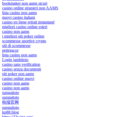
bookmaker non aams sicuri
casino online stranieri non AAMS
lista casino non aams
nuovi casino italiani
casino en ligne retrait instantané
migliori casino online esteri
casino non aams
i migliori siti poker online
scommesse sportive crypto
siti di scommesse
petirgacor
lista casino non aams
Login jambitoto
casino sans verification
casino senza documenti
siti poker non aams
casino online nuovi
casino non aams
casino non aams
sungaitoto
sungaitoto
电报官网
sungaitoto
kp88.blog
https://32winz.org/