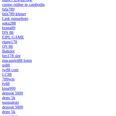
casino online in cambodia
fafa789
fafa789 khmer
Link sumseltoto
suka288
braga89
DN 88
EIPL GAME
elang178
QS 88
Balislot
bro178 slot
macauslot88 login
qs88
jw88 com
LC88
789win
fv88
king999
deposit 5000
depo 5k
sungaitoto
deposit 5000
depo 5k