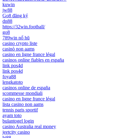
kuwin
jw88
Go8 đăng ký
dn88
https://32win.football/
go8
789win nổ hũ
casino crypto liste
casinò non aams
casino en ligne france légal
casinos online fiables en españa
link pos4d
link pos4d
foya88
lengkatoto
casinos online de españa
scommesse mondiali
casino en ligne france légal
lista casino non aams
tennis paris sportif
ayam toto
bulantogel login
casino Australia real money
jeetcity casino
hi88