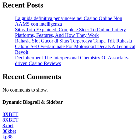
Recent Posts
La guida definitiva per vincere nei Casino Online Non
AAMS con intelligenza
Situs Toto Explained: Complete Steer To Online Lottery
Platforms, Features, And How They Work
Rahasia Slot Gacor di Situs Terpercaya Tanpa Trik Rahasia
Caloric Set Overlaminate For Motorsport Decals A Technical
Revolt
Decipherment The Interpersonal Chemistry Of Associate-
driven Casino Reviews
Recent Comments
No comments to show.
Dynamic Blogroll & Sidebar
8XBET
8XBET
8xbet
88kbet
kp88