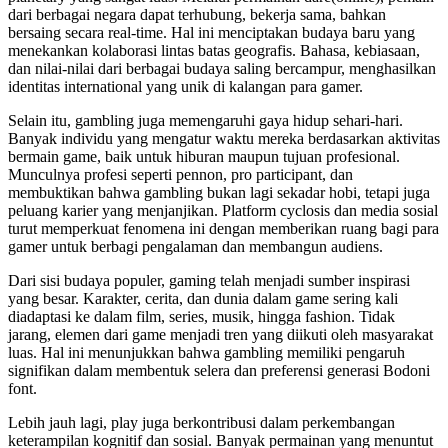
dari berbagai negara dapat terhubung, bekerja sama, bahkan
bersaing secara real-time. Hal ini menciptakan budaya baru yang
menekankan kolaborasi lintas batas geografis. Bahasa, kebiasaan,
dan nilai-nilai dari berbagai budaya saling bercampur, menghasilkan
identitas international yang unik di kalangan para gamer.
Selain itu, gambling juga memengaruhi gaya hidup sehari-hari.
Banyak individu yang mengatur waktu mereka berdasarkan aktivitas
bermain game, baik untuk hiburan maupun tujuan profesional.
Munculnya profesi seperti pennon, pro participant, dan
membuktikan bahwa gambling bukan lagi sekadar hobi, tetapi juga
peluang karier yang menjanjikan. Platform cyclosis dan media sosial
turut memperkuat fenomena ini dengan memberikan ruang bagi para
gamer untuk berbagi pengalaman dan membangun audiens.
Dari sisi budaya populer, gaming telah menjadi sumber inspirasi
yang besar. Karakter, cerita, dan dunia dalam game sering kali
diadaptasi ke dalam film, series, musik, hingga fashion. Tidak
jarang, elemen dari game menjadi tren yang diikuti oleh masyarakat
luas. Hal ini menunjukkan bahwa gambling memiliki pengaruh
signifikan dalam membentuk selera dan preferensi generasi Bodoni
font.
Lebih jauh lagi, play juga berkontribusi dalam perkembangan
keterampilan kognitif dan sosial. Banyak permainan yang menuntut