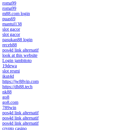
roma99
roma99
m88.com login
puas69
mantul138
slot gacor
slot gacor
pasukan88 login
receh88
pos4d link alternatif
look at this website
Login jambitoto
19dewa
slot resmi
ikut4d
https://jw88vip.com
https://dh88.tech
nk88
go8
go8.com
789win
pos4d link alternatif
pos4d link alternatif
pos4d link alternatif
crypto casino