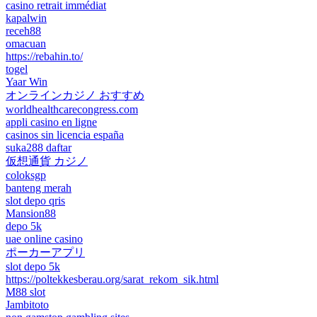
casino retrait immédiat
kapalwin
receh88
omacuan
https://rebahin.to/
togel
Yaar Win
オンラインカジノ おすすめ
worldhealthcarecongress.com
appli casino en ligne
casinos sin licencia españa
suka288 daftar
仮想通貨 カジノ
coloksgp
banteng merah
slot depo qris
Mansion88
depo 5k
uae online casino
ポーカーアプリ
slot depo 5k
https://poltekkesberau.org/sarat_rekom_sik.html
M88 slot
Jambitoto