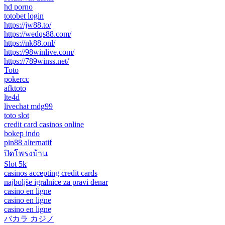
hd porno
totobet login
https://jw88.to/
https://wedqs88.com/
https://nk88.onl/
https://98winlive.com/
https://789winss.net/
Toto
pokercc
afktoto
lte4d
livechat mdg99
toto slot
credit card casinos online
bokep indo
pin88 alternatif
ปิดโพรงบ้าน
Slot 5k
casinos accepting credit cards
najboljše igralnice za pravi denar
casino en ligne
casino en ligne
casino en ligne
バカラ カジノ