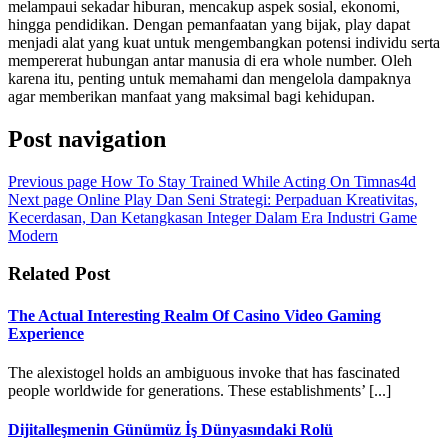
melampaui sekadar hiburan, mencakup aspek sosial, ekonomi,
hingga pendidikan. Dengan pemanfaatan yang bijak, play dapat
menjadi alat yang kuat untuk mengembangkan potensi individu serta
mempererat hubungan antar manusia di era whole number. Oleh
karena itu, penting untuk memahami dan mengelola dampaknya
agar memberikan manfaat yang maksimal bagi kehidupan.
Post navigation
Previous page
How To Stay Trained While Acting On Timnas4d
Next page
Online Play Dan Seni Strategi: Perpaduan Kreativitas,
Kecerdasan, Dan Ketangkasan Integer Dalam Era Industri Game
Modern
Related Post
The Actual Interesting Realm Of Casino Video Gaming
Experience
The alexistogel holds an ambiguous invoke that has fascinated
people worldwide for generations. These establishments’ [...]
Dijitalleşmenin Günümüz İş Dünyasındaki Rolü