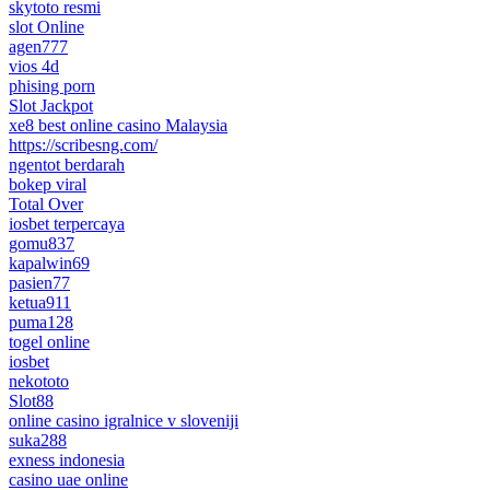
skytoto resmi
slot Online
agen777
vios 4d
phising porn
Slot Jackpot
xe8 best online casino Malaysia
https://scribesng.com/
ngentot berdarah
bokep viral
Total Over
iosbet terpercaya
gomu837
kapalwin69
pasien77
ketua911
puma128
togel online
iosbet
nekototo
Slot88
online casino igralnice v sloveniji
suka288
exness indonesia
casino uae online