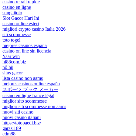
casino retrait rapide
casino en ligne
sungaitoto
Slot Gacor Hari Ini
casino online esteri
migliori crypto casino Italia 2026
siti scommesse
toto togel
mejores casinos españa
casino on line sin licencia
Yaar win
hi88com.biz
nổ hũ
situs gacor
lista casino non aams
mejores casinos online españa
スポーツ ブック メーカー
casino en ligne france légal
miglior sito scommesse
migliori siti scommesse non aams
nuovi siti casino
nuovi casino italiani
https://totopaedi.biz/
garasi189
edm88