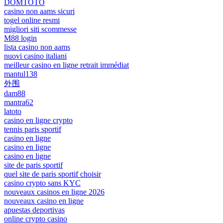
DOMTOTO
casino non aams sicuri
togel online resmi
migliori siti scommesse
M88 login
lista casino non aams
nuovi casino italiani
meilleur casino en ligne retrait immédiat
mantul138
外围
dam88
mantra62
latoto
casino en ligne crypto
tennis paris sportif
casino en ligne
casino en ligne
casino en ligne
site de paris sportif
quel site de paris sportif choisir
casino crypto sans KYC
nouveaux casinos en ligne 2026
nouveaux casino en ligne
apuestas deportivas
online crypto casino