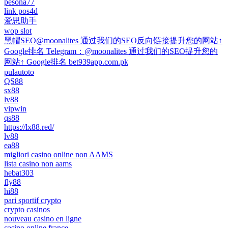
pesona77
link pos4d
爱思助手
wop slot
黑帽SEO@moonalites 通过我们的SEO反向链接提升您的网站↑
Google排名 Telegram：@moonalites 通过我们的SEO提升您的
网站↑ Google排名 bet939app.com.pk
pulautoto
QS88
sx88
lv88
vipwin
qs88
https://lx88.red/
lv88
ea88
migliori casino online non AAMS
lista casino non aams
hebat303
fly88
hi88
pari sportif crypto
crypto casinos
nouveau casino en ligne
casino online france