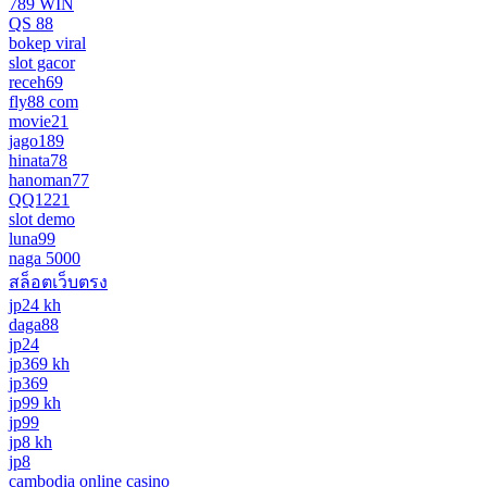
789 WIN
QS 88
bokep viral
slot gacor
receh69
fly88 com
movie21
jago189
hinata78
hanoman77
QQ1221
slot demo
luna99
naga 5000
สล็อตเว็บตรง
jp24 kh
daga88
jp24
jp369 kh
jp369
jp99 kh
jp99
jp8 kh
jp8
cambodia online casino