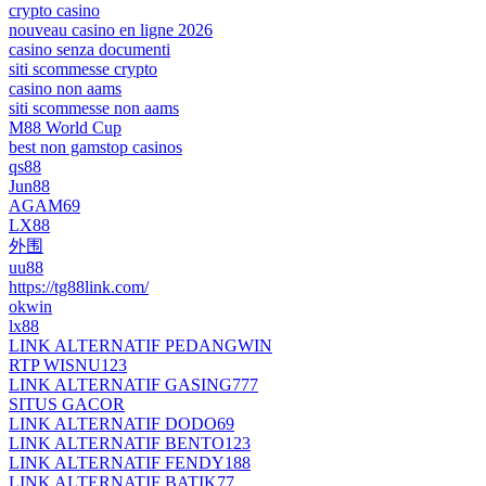
crypto casino
nouveau casino en ligne 2026
casino senza documenti
siti scommesse crypto
casino non aams
siti scommesse non aams
M88 World Cup
best non gamstop casinos
qs88
Jun88
AGAM69
LX88
外围
uu88
https://tg88link.com/
okwin
lx88
LINK ALTERNATIF PEDANGWIN
RTP WISNU123
LINK ALTERNATIF GASING777
SITUS GACOR
LINK ALTERNATIF DODO69
LINK ALTERNATIF BENTO123
LINK ALTERNATIF FENDY188
LINK ALTERNATIF BATIK77