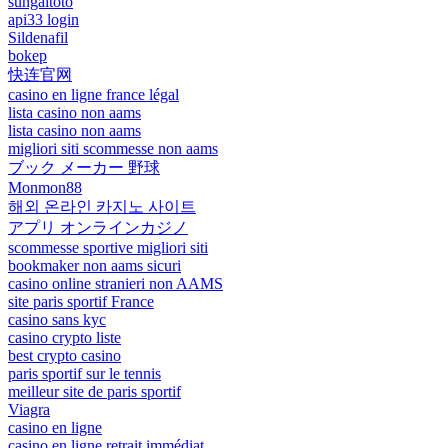
sungaitoto
api33 login
Sildenafil
bokep
快连官网
casino en ligne france légal
lista casino non aams
lista casino non aams
migliori siti scommesse non aams
ブック メーカー 野球
Monmon88
해외 온라인 카지노 사이트
アプリ オンラインカジノ
scommesse sportive migliori siti
bookmaker non aams sicuri
casino online stranieri non AAMS
site paris sportif France
casino sans kyc
casino crypto liste
best crypto casino
paris sportif sur le tennis
meilleur site de paris sportif
Viagra
casino en ligne
casino en ligne retrait immédiat