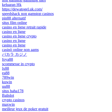
non gamstop gambling sites
keluaran Hk
https://dewatogel.uk.com/
speedshack non gamstop casinos
pin88 alternatif
situs film online
casino en ligne retrait rapide
casino en ligne
casino en ligne crypto
casino en ligne
casino en ligne
casinò online non aams
バカラ カジノ
foya88
scommesse in crypto
lx88
ea88
789win
kuwin
uu88
situs haha178
Balislot
crypto casinos
maxwin
meilleur jeux de poker gratuit