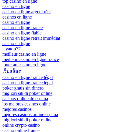
top casino en ligne
casino en ligne
casino en ligne argent réel
casinos en ligne
casino en ligne
casino en ligne france
casino en ligne fiable
casino en ligne retrait immédiat
casino en ligne
jayatop77
meilleur casino en ligne
meilleur casino en ligne france
jouer au casino en ligne
เว็บสล็อต
casino en ligne france légal
casino en ligne france légal
poker gratis sin dinero
migliori siti di poker online
casinos online de españa
los mejores casinos online
mejores casinos
mejores casinos online españa
migliori siti di poker online
online crypto casino
casino online france