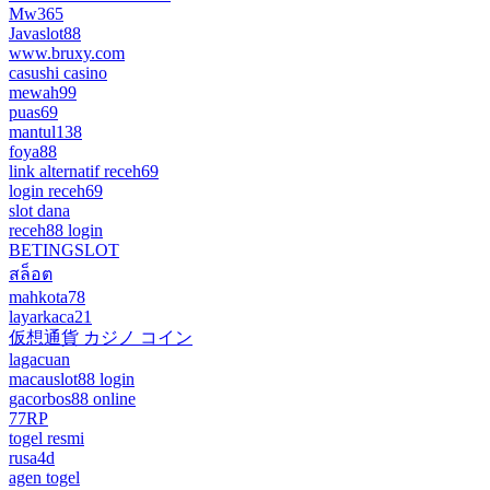
Mw365
Javaslot88
www.bruxy.com
casushi casino
mewah99
puas69
mantul138
foya88
link alternatif receh69
login receh69
slot dana
receh88 login
BETINGSLOT
สล็อต
mahkota78
layarkaca21
仮想通貨 カジノ コイン
lagacuan
macauslot88 login
gacorbos88 online
77RP
togel resmi
rusa4d
agen togel