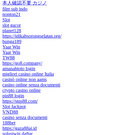
本人確認不要 カジノ
film sub indo
nonton21
Slot
slot gacor
planet128
https://idikabsorongselatan.org/
bunga189
Yaar Win
Yaar Win
TW88
https://go8.company/
amanahtoto login
migliori casino online Italia
casinò online non aams
casino online senza documenti
crypto casino online
pin88 login
https://stqs88.com/
Slot Jackpot
VND88
casino senza documenti
188bet
https://gaza88ai.id
solusiwin daftar