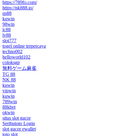
https://789fo.com/
https://nk888.io/
qs88
kuwin
98win
lc88
lv88
slot777
togel online terpercaya
techno002
helloworld102
coloksgp
無料ゲーム麻雀
TG 88
NK 88
kuwin
vipwin
kuwin
789win
88kbet
okwin
situs slot gacor
Seributoto Login
slot gacor ewallet
toto slot