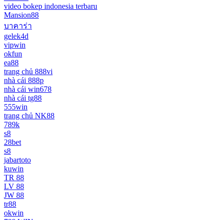
video bokep indonesia terbaru
Mansion88
บาคาร่า
gelek4d
vipwin
okfun
ea88
trang chủ 888vi
nhà cái 888p
nhà cái win678
nhà cái tg88
555win
trang chủ NK88
789k
s8
28bet
s8
jabartoto
kuwin
TR 88
LV 88
JW 88
tr88
okwin