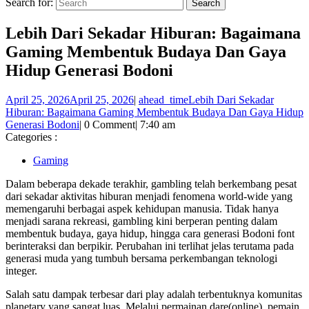
Search for:
Lebih Dari Sekadar Hiburan: Bagaimana
Gaming Membentuk Budaya Dan Gaya
Hidup Generasi Bodoni
April 25, 2026
April 25, 2026
|
ahead_time
Lebih Dari Sekadar
Hiburan: Bagaimana Gaming Membentuk Budaya Dan Gaya Hidup
Generasi Bodoni
|
0 Comment
|
7:40 am
Categories :
Gaming
Dalam beberapa dekade terakhir, gambling telah berkembang pesat
dari sekadar aktivitas hiburan menjadi fenomena world-wide yang
memengaruhi berbagai aspek kehidupan manusia. Tidak hanya
menjadi sarana rekreasi, gambling kini berperan penting dalam
membentuk budaya, gaya hidup, hingga cara generasi Bodoni font
berinteraksi dan berpikir. Perubahan ini terlihat jelas terutama pada
generasi muda yang tumbuh bersama perkembangan teknologi
integer.
Salah satu dampak terbesar dari play adalah terbentuknya komunitas
planetary yang sangat luas. Melalui permainan dare(online), pemain